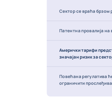
Сектор се враћа брзом 
Патентна провалија на 
Амерички тарифи предс
значајан ризик за секто
Повећана регулатива ћ
ограничити прослеђив