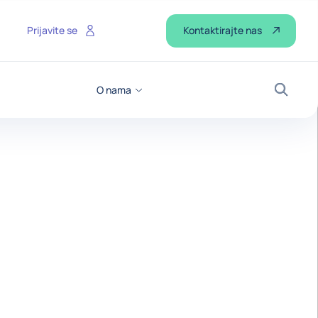
Kontaktirajte nas
Prijavite se
O nama
Pretraž