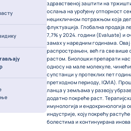
здравственој заштити на тржиштим
ослања на урођену отпорност се
расту
нецикличном потражњом која дел
флуктуација. Глобална продаја ле
7,7% у 2024. години (Evaluate) и о
видику
замах у наредним годинама. Овај
распрострањен, већ га све више 
тављају
растом. Биолошки препарати наста
р
односу на мале молекуле, чинећ
супстанци у протеклих пет годин
претходном периоду, IQVIA). Пр
е
ланца у земљама у развоју убрза
ање
додатно покреће раст. Терапијска
имунологија и ендокринологија ос
индустрије, коју покрећу растућ
болестима и континуирана инова