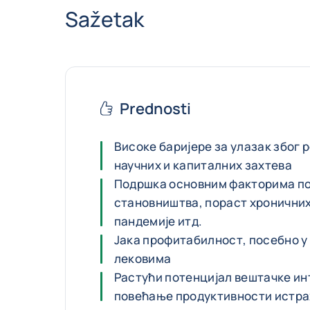
Sažetak
Prednosti
Високе баријере за улазак због 
научних и капиталних захтева
Подршка основним факторима п
становништва, пораст хроничних
пандемије итд.
Јака профитабилност, посебно 
лековима
Растући потенцијал вештачке ин
повећање продуктивности истра