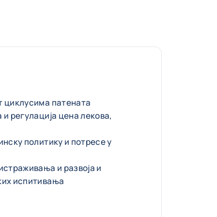
т циклусима патената
 и регулација цена лекова,
инску политику и потресе у
истраживања и развоја и
ких испитивања