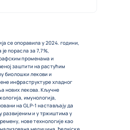
а се опоравила у 2024. години,
 је порасла за 7,7%,
графским променама и
еној заштити на растућим
ћу биолошки лекови и
рене инфраструктуре хладног
ња нових лекова. Кључне
кологија, имунологија,
овани на GLP-1 настављају да
у развијеним и у тржиштима у
времену, нове технологије као
онализована медицина, ћелијске