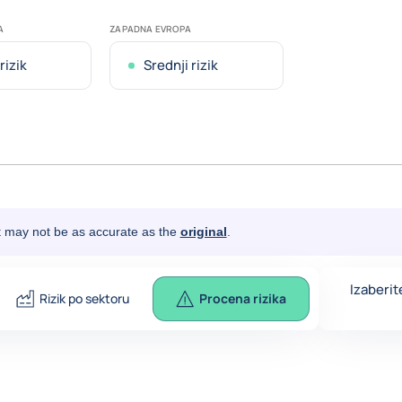
A
ZAPADNA EVROPA
rizik
Srednji rizik
It may not be as accurate as the
original
.
Izaberit
Rizik po sektoru
Procena rizika