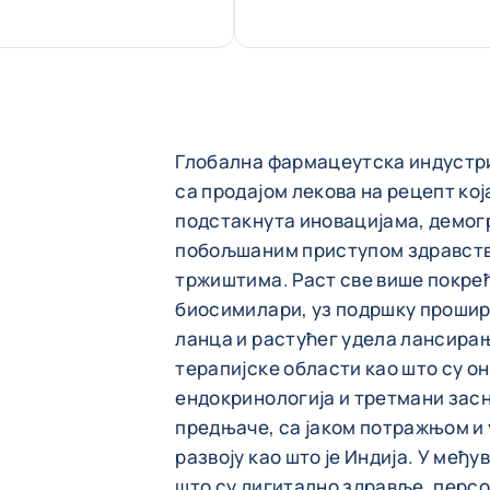
Глобална фармацеутска индустриј
са продајом лекова на рецепт која
подстакнута иновацијама, демо
побољшаним приступом здравств
тржиштима. Раст све више покре
биосимилари, уз подршку проши
ланца и растућег удела лансира
терапијске области као што су он
ендокринологија и третмани засн
предњаче, са јаком потражњом и 
развоју као што је Индија. У међу
што су дигитално здравље, перс