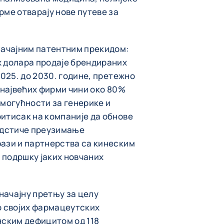
рме отварају нове путеве за
начајним патентним прекидом:
х долара продаје брендираних
2025. до 2030. године, претежно
 највећих фирми чини око 80%
 могућности за генерике и
итисак на компаније да обнове
подстиче преузимање
фази и партнерства са кинеским
 подршку јаких новчаних
начајну претњу за целу
о својих фармацеутских
нским дефицитом од 118