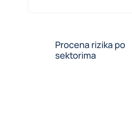
Procena rizika po
sektorima