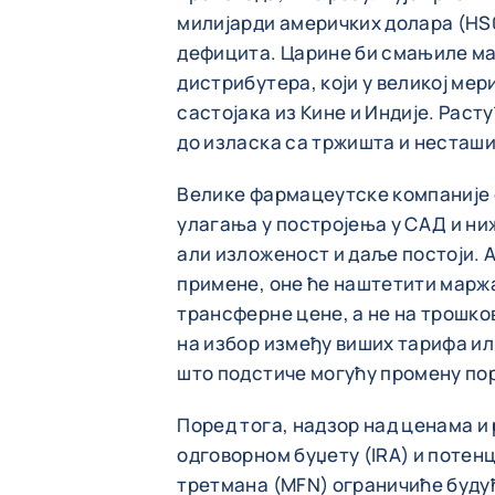
милијарди америчких долара (HS0
дефицита. Царине би смањиле ма
дистрибутера, који у великој мер
састојака из Кине и Индије. Раст
до изласка са тржишта и несташи
Велике фармацеутске компаније
улагања у постројења у САД и ни
али изложеност и даље постоји. 
примене, оне ће наштетити маржа
трансферне цене, а не на трошк
на избор између виших тарифа ил
што подстиче могућу промену пор
Поред тога, надзор над ценама и 
одговорном буџету (IRA) и потен
третмана (MFN) ограничиће буду