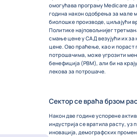
омогућава програму Medicare да 
година након одобрења за мале м
биолошке производе, циљајући в
Политике најповољнијег третмана
смање цене у САД везујући их з
цене. Ово праћење, као и пораст
потрошачима, може угрозити ме
бенефиција (PBM), али би на кра
лекова за потрошаче.
Сектор се враћа брзом ра
Након две године успорене акти
индустрија се вратила расту, уз
иновација, демографских промен