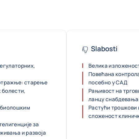
Slabosti
регулаторних,
Велика изложенос
Повећана контрола
отражње: старење
посебно у САД
 болести,
Рањивост на тргов
ланцу снабдевања
у биолошким
Растући трошкови 
сложеност клинич
телигенције за
живања и развоја