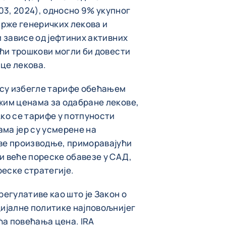
3, 2024), односно 9% укупног
рже генеричких лекова и
и зависе од јефтиних активних
ући трошкови могли би довести
це лекова.
 су избегле тарифе обећањем
жим ценама за одабране лекове,
Ако се тарифе у потпуности
ма јер су усмерене на
ове производње, приморавајући
и веће пореске обавезе у САД,
еске стратегије.
регулативе као што је Закон о
цијалне политике најповољнијег
ћа повећања цена. IRA