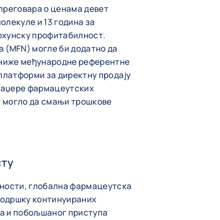
преговара о ценама девет
олекуле и 13 година за
рхунску профитабилност.
 (MFN) могле би додатно да
а ниже међународне референтне
 платформи за директну продају
наџере фармацеутских
ју могло да смањи трошкове
сту
вности, глобална фармацеутска
 подршку континуираних
а и побољшаног приступа