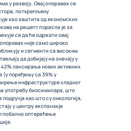
а у развоју. Овај опоравак се
ктора, поткрепљену
ује као заштита од економских
кова на рецепт порасла је за
чекује се да ће одржати овај
 опоравак није само широко
обликују и сегменти са високим
вљају да добијају на значају у
и 42% лансирања нових активних
а (у поређењу са 39% у
оширење инфраструктуре хладног
ва употребу биосимилара, што
 подручја као што су онкологија,
тају у центру експанзије
е глобално оптерећење
ција.