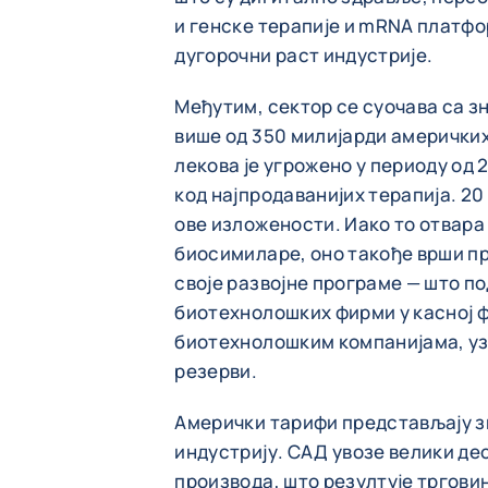
и генске терапије и mRNA платфо
дугорочни раст индустрије.
Међутим, сектор се суочава са з
више од 350 милијарди амерички
лекова је угрожено у периоду од 
код најпродаванијих терапија. 20
ове изложености. Иако то отвара
биосимиларе, оно такође врши пр
своје развојне програме — што 
биотехнолошких фирми у касној 
биотехнолошким компанијама, уз
резерви.
Амерички тарифи представљају з
индустрију. САД увозе велики де
производа, што резултује тргови