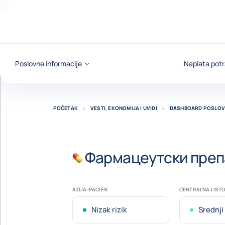
Saznajte više
Poslovne informacije
Naplata potr
POČETAK
VESTI, EKONOMIJA I UVIDI
DASHBOARD POSLOV
Фармацеутски преп
AZIJA-PACIFIK
CENTRALNA I IST
Nizak rizik
Srednji 