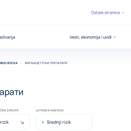
Ostale stranice
aživanja
Vesti, ekonomija i uvidi
NOG RIZIKA
ФАРМАЦЕУТСКИ ПРЕПАРАТИ
арати
OČNA EVROPA
LATINSKA AMERIKA
Nedavno pogoršanje
rizik
Srednji rizik