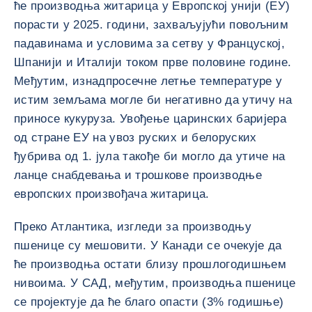
ће производња житарица у Европској унији (ЕУ)
порасти у 2025. години, захваљујући повољним
падавинама и условима за сетву у Француској,
Шпанији и Италији током прве половине године.
Међутим, изнадпросечне летње температуре у
истим земљама могле би негативно да утичу на
приносе кукуруза. Увођење царинских баријера
од стране ЕУ на увоз руских и белоруских
ђубрива од 1. јула такође би могло да утиче на
ланце снабдевања и трошкове производње
европских произвођача житарица.
Преко Атлантика, изгледи за производњу
пшенице су мешовити. У Канади се очекује да
ће производња остати близу прошлогодишњем
нивоима. У САД, међутим, производња пшенице
се пројектује да ће благо опасти (3% годишње)