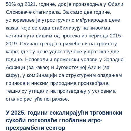
50% од 2021. године, док је производња у Обали
Слоноваче стагнирала. За само две године,
успоравање је утростручило међународне цене
какаа, које се сада стабилизују на нивоима
четири пута вишим од просека из периода 2015–
2019. Сличан тренд је примећен и на тржишту
кафе, где су цене удвостручене у протекле две
године. Неповољни временски услови у Западној
Африци (за какао) и Југоисточној Азији (за
кафу), у комбинацији са структурним опадањем
приноса и ниским приходима произвођача,
тешко су утицали на производњу у условима
стално растуће потражње.
У 2025. години ескалирајући трговински
сукоби поткопаће глобални агро-
прехрамбени сектор