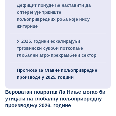
Дефицит понуде ће наставити да
оптерећује тржиште
пољопривредних роба које нису
житарице
У 2025. години ескалирајући
трговински сукоби поткопаће
глобални агро-прехрамбени сектор
Прогноза за главне пољопривредне
производе у 2025. години
Вероватан повратак Ла Ниње могао би
утицати на глобалну пољопривредну
производњу 2026. године