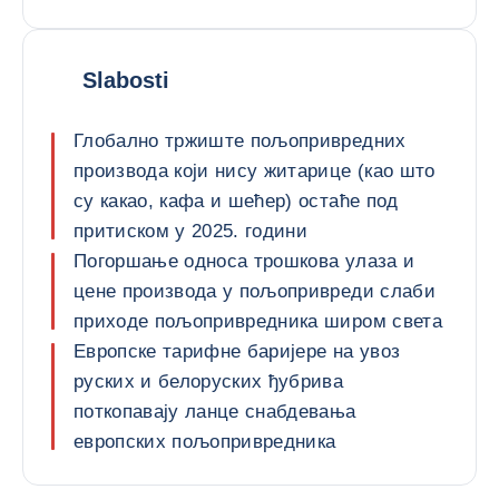
Slabosti
Глобално тржиште пољопривредних
производа који нису житарице (као што
су какао, кафа и шећер) остаће под
притиском у 2025. години
Погоршање односа трошкова улаза и
цене производа у пољопривреди слаби
приходе пољопривредника широм света
Европске тарифне баријере на увоз
руских и белоруских ђубрива
поткопавају ланце снабдевања
европских пољопривредника