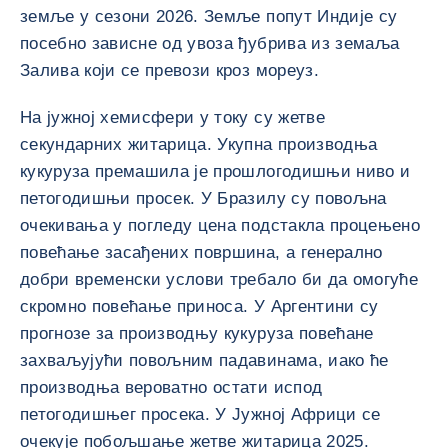
земље у сезони 2026. Земље попут Индије су
посебно зависне од увоза ђубрива из земаља
Залива који се превози кроз мореуз.
На јужној хемисфери у току су жетве
секундарних житарица. Укупна производња
кукуруза премашила је прошлогодишњи ниво и
петогодишњи просек. У Бразилу су повољна
очекивања у погледу цена подстакла процењено
повећање засађених површина, а генерално
добри временски услови требало би да омогуће
скромно повећање приноса. У Аргентини су
прогнозе за производњу кукуруза повећане
захваљујући повољним падавинама, иако ће
производња вероватно остати испод
петогодишњег просека. У Јужној Африци се
очекује побољшање жетве житарица 2025.