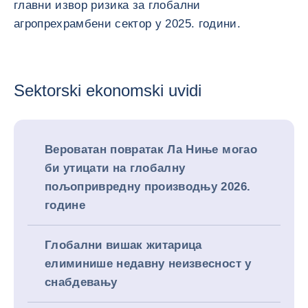
главни извор ризика за глобални
агропрехрамбени сектор у 2025. години.
Sektorski ekonomski uvidi
Вероватан повратак Ла Ниње могао
би утицати на глобалну
пољопривредну производњу 2026.
године
Глобални вишак житарица
елиминише недавну неизвесност у
снабдевању