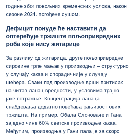
године због повољних временских услова, након
сезоне 2024. погођене сушом.
Дефицит понуде ће наставити да
оптерећује тржиште пољопривредних
роба које нису житарице
За разлику од житарица, друге пољопривредне
сировине трпе мањак у производњи – структурно
у случају какаа и спорадичније у случају
шећера. Сваки пад производње врши притисак
на читав ланац вредности, у условима трајно
јаке потражње. Концентрација ланаца
снабдевања додатно повећава рањивост ових
тржишта. На пример, Обала Слоноваче и Гана
заједно чине 60% светске производње какаа.
Међутим, производња у Гани пала је за скоро