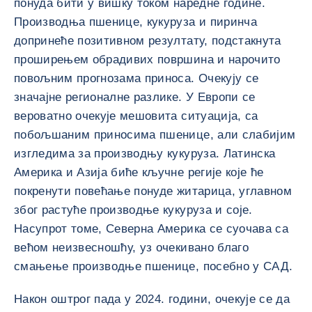
понуда бити у вишку током наредне године.
Производња пшенице, кукуруза и пиринча
допринеће позитивном резултату, подстакнута
проширењем обрадивих површина и нарочито
повољним прогнозама приноса. Очекују се
значајне регионалне разлике. У Европи се
вероватно очекује мешовита ситуација, са
побољшаним приносима пшенице, али слабијим
изгледима за производњу кукуруза. Латинска
Америка и Азија биће кључне регије које ће
покренути повећање понуде житарица, углавном
због растуће производње кукуруза и соје.
Насупрот томе, Северна Америка се суочава са
већом неизвесношћу, уз очекивано благо
смањење производње пшенице, посебно у САД.
Након оштрог пада у 2024. години, очекује се да