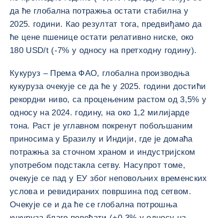
да ће глобална потражња остати стабилна у
2025. години. Као резултат тога, предвиђамо да
ће цене пшенице остати релативно ниске, око
180 USD/t (-7% у односу на претходну годину).
Кукуруз – Према ФАО, глобална производња
кукуруза очекује се да ће у 2025. години достићи
рекордни ниво, са процењеним растом од 3,5% у
односу на 2024. годину, на око 1,2 милијарде
тона. Раст је углавном покренут побољшаним
приносима у Бразилу и Индији, где је домаћа
потражња за сточном храном и индустријском
употребом подстакла сетву. Насупрот томе,
очекује се пад у ЕУ због неповољних временских
услова и ревидираних површина под сетвом.
Очекује се и да ће се глобална потрошња
кукуруза благо повећати (+0,3% у односу на