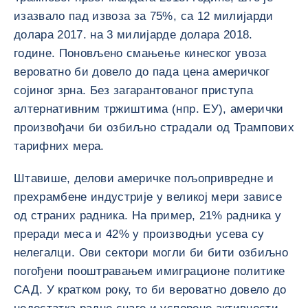
изазвало пад извоза за 75%, са 12 милијарди
долара 2017. на 3 милијарде долара 2018.
године. Поновљено смањење кинеског увоза
вероватно би довело до пада цена америчког
сојиног зрна. Без загарантованог приступа
алтернативним тржиштима (нпр. ЕУ), амерички
произвођачи би озбиљно страдали од Трампових
тарифних мера.
Штавише, делови америчке пољопривредне и
прехрамбене индустрије у великој мери зависе
од страних радника. На пример, 21% радника у
преради меса и 42% у производњи усева су
нелегалци. Ови сектори могли би бити озбиљно
погођени пооштравањем имиграционе политике
САД. У кратком року, то би вероватно довело до