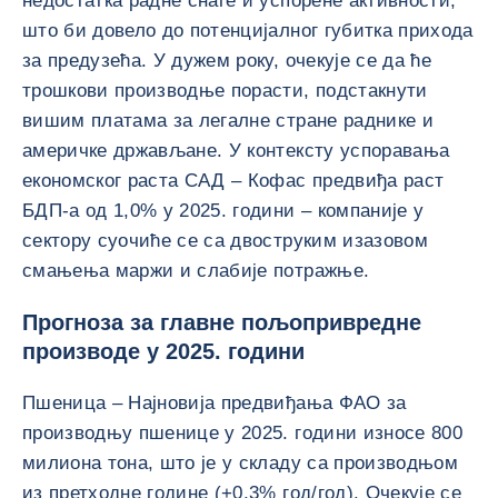
недостатка радне снаге и успорене активности,
што би довело до потенцијалног губитка прихода
за предузећа. У дужем року, очекује се да ће
трошкови производње порасти, подстакнути
вишим платама за легалне стране раднике и
америчке држављане. У контексту успоравања
економског раста САД – Кофас предвиђа раст
БДП-а од 1,0% у 2025. години – компаније у
сектору суочиће се са двоструким изазовом
смањења маржи и слабије потражње.
Прогноза за главне пољопривредне
производе у 2025. години
Пшеница – Најновија предвиђања ФАО за
производњу пшенице у 2025. години износе 800
милиона тона, што је у складу са производњом
из претходне године (+0,3% год/год). Очекује се