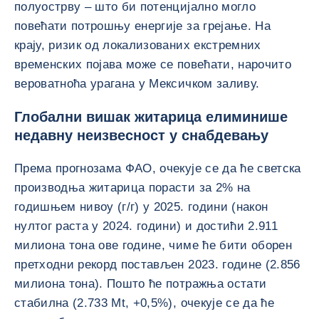
полуострву – што би потенцијално могло
повећати потрошњу енергије за грејање. На
крају, ризик од локализованих екстремних
временских појава може се повећати, нарочито
вероватноћа урагана у Мексичком заливу.
Глобални вишак житарица елиминише
недавну неизвесност у снабдевању
Према прогнозама ФАО, очекује се да ће светска
производња житарица порасти за 2% на
годишњем нивоу (г/г) у 2025. години (након
нултог раста у 2024. години) и достићи 2.911
милиона тона ове године, чиме ће бити оборен
претходни рекорд постављен 2023. године (2.856
милиона тона). Пошто ће потражња остати
стабилна (2.733 Mt, +0,5%), очекује се да ће