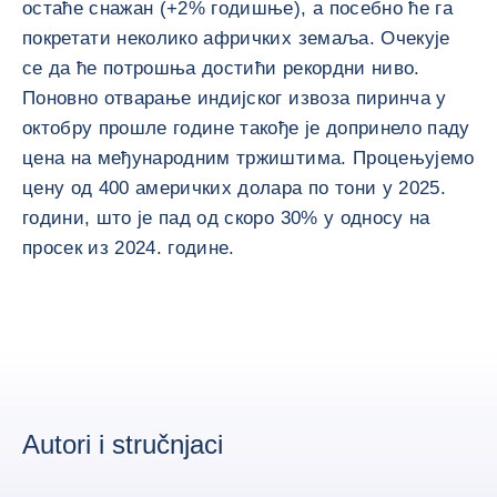
остаће снажан (+2% годишње), а посебно ће га
покретати неколико афричких земаља. Очекује
се да ће потрошња достићи рекордни ниво.
Поновно отварање индијског извоза пиринча у
октобру прошле године такође је допринело паду
цена на међународним тржиштима. Процењујемо
цену од 400 америчких долара по тони у 2025.
години, што је пад од скоро 30% у односу на
просек из 2024. године.
Autori i stručnjaci