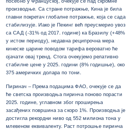
посебно у Француској, очекује се пад скромне
производње. Са стране потражње, Кина је била
главни покретач глобалне потражње, која се сада
стабилизује. Иако је Пекинг већ преусмерио увоз
са САД (-31% од 2017. године) ка Бразилу (+48%
у истом периоду), недавна реципрочна мера
кинеске царине поводом тарифа вероватно ће
ојачати овај тренд. Стога очекујемо релативно
стабилне цене у 2025. години (8% годишње), око
375 америчких долара по тони.
Пиринач – Према подацима ФАО, очекује се да
ће светска производња пиринча поново порасти
2025. године, углавном због проширења
засађених површина за скоро 1%. Производња је
достигла рекордни ниво од 552 милиона тона у
млевеном еквиваленту. Раст потрошње пиринча