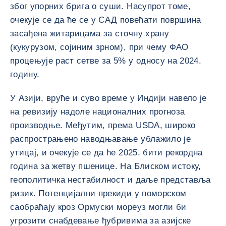
због упорних брига о суши. Насупрот томе,
очекује се да ће се у САД повећати површина
засађена житарицама за сточну храну
(кукурузом, сојиним зрном), при чему ФАО
процењује раст сетве за 5% у односу на 2024.
годину.
У Азији, вруће и суво време у Индији навело је
на ревизију надоле националних прогноза
производње. Међутим, према USDA, широко
распрострањено наводњавање ублажило је
утицај, и очекује се да ће 2025. бити рекордна
година за жетву пшенице. На Блиском истоку,
геополитичка нестабилност и даље представља
ризик. Потенцијални прекиди у поморском
саобраћају кроз Ормуски мореуз могли би
угрозити снабдевање ђубривима за азијске