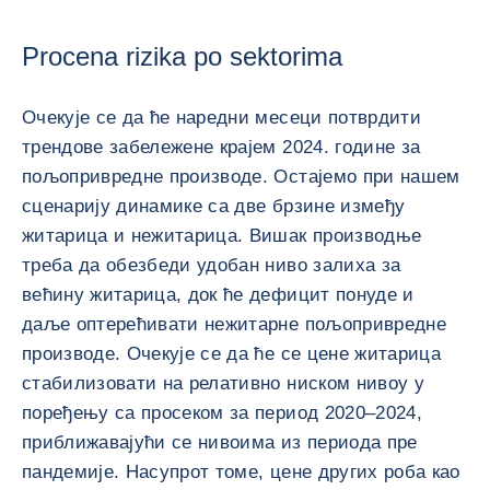
Procena rizika po sektorima
Очекује се да ће наредни месеци потврдити
трендове забележене крајем 2024. године за
пољопривредне производе. Остајемо при нашем
сценарију динамике са две брзине између
житарица и нежитарица. Вишак производње
треба да обезбеди удобан ниво залиха за
већину житарица, док ће дефицит понуде и
даље оптерећивати нежитарне пољопривредне
производе. Очекује се да ће се цене житарица
стабилизовати на релативно ниском нивоу у
поређењу са просеком за период 2020–2024,
приближавајући се нивоима из периода пре
пандемије. Насупрот томе, цене других роба као