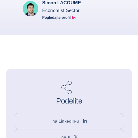
Simon LACOUME
Economist Sector
Pogledajte profil
Simon Lacoume linkedin
Podelite
na LinkedIn-u
na X