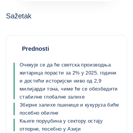
Sažetak
Prednosti
Очекује се да ће светска производња
житарица порасти за 2% у 2025. години
и достићи историјски ниво од 2,9
милијарди тона, чиме ће се обезбедити
стабилне глобалне залихе
Збирне залихе пшенице и кукуруза биће
посебно обилне
Књиге поруџбина у сектору остају
отпорне, посебно у Азији