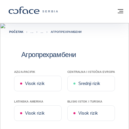
Saznajte više
Povratak na početnu stranicu
Me
COFACE FOR TRADE - POČETNA STRAN
SERBIA
POČETAK
АГРОПРЕХРАМБЕНИ
Агропрехрамбени
AZIJA-PACIFIK
CENTRALNA I ISTOČNA EVROPA
Visok rizik
Srednji rizik
LATINSKA AMERIKA
BLISKI ISTOK I TURSKA
Visok rizik
Visok rizik