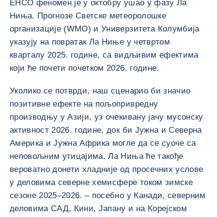
ЕНСО феномен је у октобру ушао у фазу Ла
Ниња. Прогнозе Светске метеоролошке
организације (WMO) и Универзитета Колумбија
указују на повратак Ла Ниње у четвртом
кварталу 2025. године, са видљивим ефектима
који ће почети почетком 2026. године.
Уколико се потврди, наш сценарио би значио
позитивне ефекте на пољопривредну
производњу у Азији, уз очекивану јачу мусонску
активност 2026. године, док би Јужна и Северна
Америка и Јужна Африка могле да се суоче са
неповољним утицајима. Ла Ниња ће такође
вероватно донети хладније од просечних услове
у деловима северне хемисфере током зимске
сезоне 2025–2026. – посебно у Канади, северним
деловима САД, Кини, Јапану и на Корејском