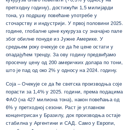
претходну годину), достижући 1,5 милијарди
тона, уз подршку повећане употребе у
сточарству и индустрији. У првој половини 2025.
године, глобалне цене кукуруза су значајно пале
због обилне понуде из Јужне Америке. У
средњем року очекује се да ће цене остати у
опадајућем тренду. За ову годину предвиђамо
просечну цену од 200 америчких долара по тони,
што је пад од око 2% у односу на 2024. годину.
Соја – Очекује се да ће светска производња соје
порасти за 1,4% у 2025. години, према подацима
ФАО (на 427 милиона тона), након повећања од
6% у претходној сезони. Раст је углавном
концентрисан у Бразилу, док производња остаје
стабилна у Аргентини и САД. Само у Европи,