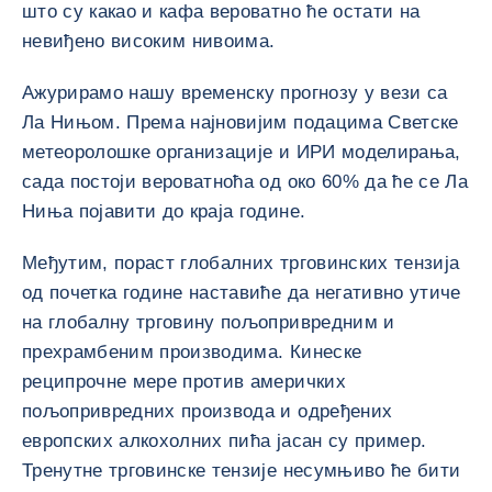
што су какао и кафа вероватно ће остати на
невиђено високим нивоима.
Ажурирамо нашу временску прогнозу у вези са
Ла Нињом. Према најновијим подацима Светске
метеоролошке организације и ИРИ моделирања,
сада постоји вероватноћа од око 60% да ће се Ла
Ниња појавити до краја године.
Међутим, пораст глобалних трговинских тензија
од почетка године наставиће да негативно утиче
на глобалну трговину пољопривредним и
прехрамбеним производима. Кинеске
реципрочне мере против америчких
пољопривредних производа и одређених
европских алкохолних пића јасан су пример.
Тренутне трговинске тензије несумњиво ће бити