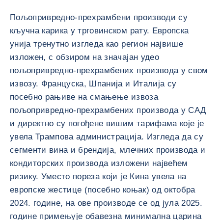
Пољопривредно-прехрамбени производи су
кључна карика у трговинском рату. Европска
унија тренутно изгледа као регион највише
изложен, с обзиром на значајан удео
пољопривредно-прехрамбених производа у свом
извозу. Француска, Шпанија и Италија су
посебно рањиве на смањење извоза
пољопривредно-прехрамбених производа у САД
и директно су погођене вишим тарифама које је
увела Трампова администрација. Изгледа да су
сегменти вина и брендија, млечних производа и
кондиторских производа изложени највећем
ризику. Уместо пореза који је Кина увела на
европске жестице (посебно коњак) од октобра
2024. године, на ове производе се од јула 2025.
године примењује обавезна минимална царина