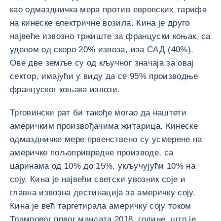
као одмаздничка мера против европских тарифа
на кинеске електричне возила. Кина је друго
највеће извозно тржиште за француски коњак, са
уделом од скоро 20% извоза, иза САД (40%).
Ове две земље су од кључног значаја за овај
сектор, имајући у виду да се 95% производње
француског коњака извози.
Трговински рат би такође могао да наштети
америчким произвођачима житарица. Кинеске
одмаздничке мере првенствено су усмерене на
америчке пољопривредне производе, са
царинама од 10% до 15%, укључујући 10% на
соју. Кина је највећи светски увозник соје и
главна извозна дестинација за америчку соју.
Кина је већ таргетирала америчку соју током
Трамповог првог мандата 2018. године, што је