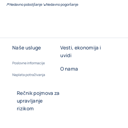
Nedavno poboljšanje
Nedavno pogoršanje
Naše usluge
Vesti, ekonomija i
uvidi
Poslovne informacije
O nama
Naplata potraživanja
Rečnik pojmova za
upravljanje
rizikom