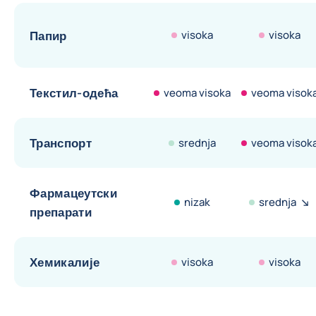
Папир
visoka
visoka
Текстил-одећа
veoma visoka
veoma visok
Транспорт
srednja
veoma visok
Фармацеутски
nizak
srednja
препарати
Хемикалије
visoka
visoka