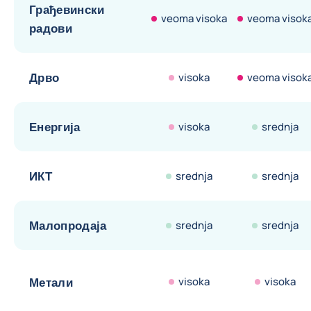
Грађевински
veoma visoka
veoma visok
радови
Дрво
visoka
veoma visok
Енергија
visoka
srednja
ИКТ
srednja
srednja
Малопродаја
srednja
srednja
Метали
visoka
visoka