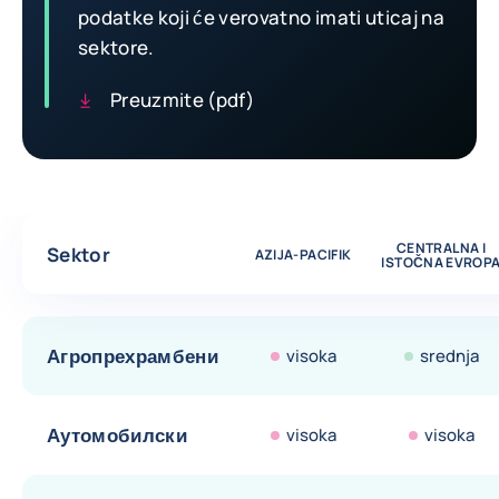
podatke koji će verovatno imati uticaj na
sektore.
Preuzmite (pdf)
Tabela poredjenja procene rizika po sektorima
CENTRALNA I
Sektor
AZIJA-PACIFIK
ISTOČNA EVROP
Агропрехрамбени
visoka
srednja
Аутомобилски
visoka
visoka