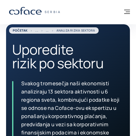
Saznajte više
Povratak na početnu stranicu
Me
COFACE FOR TRADE - POČETNA STRANI
SERBIA
POČETAK
ANALIZA RIZIKA SEKTORA
Uporedite
rizik po sektoru
Svakog tromesečja naši ekonomisti
analiziraju 13 sektora aktivnosti u 6
regiona sveta, kombinujući podatke koji
se odnose na Coface-ovu ekspertizu u
ponašanju korporativnog plaćanja,
predviđanja u vezi sa korporativnim
finansijskim podacima i ekonomske