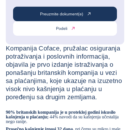
Preuzmite dokument(e)
Podeli
Kompanija Coface, pružalac osiguranja
potraživanja i poslovnih informacija,
objavila je prvo izdanje istraživanja o
ponašanju britanskih kompanija u vezi
sa plaćanjima, koje ukazuje na izuzetno
visok nivo kašnjenja u plaćanju u
poređenju sa drugim zemljama.
90% britanskih kompanija je u protekloj godini iskusilo
kašnjenja u plaćanju;
44% navodi da su kašnjenja učestalija
nego ranije.
Prosečno kašnjenje iznosi 32 dana,
pri čemu su mikro i male