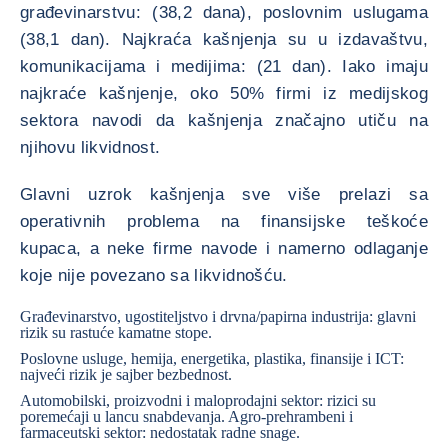
građevinarstvu: (38,2 dana), poslovnim uslugama
(38,1 dan). Najkraća kašnjenja su u izdavaštvu,
komunikacijama i medijima: (21 dan). Iako imaju
najkraće kašnjenje, oko 50% firmi iz medijskog
sektora navodi da kašnjenja značajno utiču na
njihovu likvidnost.
Glavni uzrok kašnjenja sve više prelazi sa
operativnih problema na finansijske teškoće
kupaca, a neke firme navode i namerno odlaganje
koje nije povezano sa likvidnošću.
Građevinarstvo
, ugostiteljstvo i
drvna
/
papirna
industrija: glavni
rizik su rastuće kamatne stope.
Poslovne usluge, hemija,
energetika
, plastika, finansije i ICT:
najveći rizik je sajber bezbednost.
Automobilski
, proizvodni i maloprodajni sektor: rizici su
poremećaji u lancu snabdevanja. Agro-prehrambeni i
farmaceutski sektor: nedostatak radne snage.