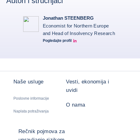
Autori i stručnjaci
Jonathan STEENBERG
Economist for Northern Europe
and Head of Insolvency Research
Pogledajte profil
Jonathan Steenberg linkedin
Naše usluge
Vesti, ekonomija i
uvidi
Poslovne informacije
O nama
Naplata potraživanja
Rečnik pojmova za
upravljanje rizikom