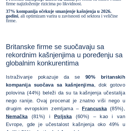
firme najizloženije rizicima po likvidnost.
37% kompanija očekuje smanjenje kašnjenja u 2026.
godini
, ali optimizam varira u zavisnosti od sektora i veličine
firme.
Britanske firme se suočavaju sa
rekordnim kašnjenjima u poređenju sa
globalnim konkurentima
Istraživanje pokazuje da se
90% britanskih
kompanija suočava sa kašnjenjima
, dok gotovo
polovina (44%) beleži da su ta kašnjenja učestalija
nego ranije. Ovaj procenat je znatno viši nego u
drugim evropskim zemljama –
Francuska
(85%),
Nemačka
(81%) i
Poljska
(60%) – kao i van
Evrope, gde je učestalost kašnjenja oko 49% u