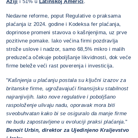
Aziji
i 51% u
Latinskoj Americi
.
Nedavne reforme, poput Regulative o praksama
plaćanja iz 2024. godine i Kodeksa fer plaćanja,
doprinose promeni stavova o kašnjenjima, uz prve
pozitivne pomake. Iako većina firmi pozdravlja
strože uslove i nadzor, samo 68,5% mikro i malih
preduzeća očekuje poboljšanje likvidnosti, dok veće
firme beleže veći rast poverenja i investicija.
"
Kašnjenja u plaćanju postala su ključni izazov za
britanske firme, ugrožavajući finansijsku stabilnost
najranjivijih. Iako nove regulative i poboljšano
raspoloženje ulivaju nadu, oporavak mora biti
sveobuhvatan kako bi se osiguralo da manje firme
ne budu zapostavljene u evoluciji praksi plaćanja.
"
Benoit Urbin, direktor za Ujedinjeno Kraljevstvo