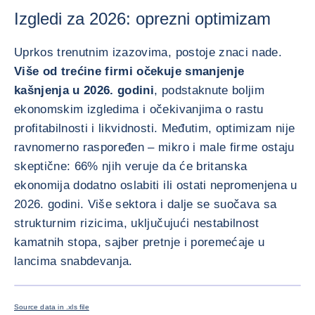
Izgledi za 2026: oprezni optimizam
Uprkos trenutnim izazovima, postoje znaci nade.
Više od trećine firmi očekuje smanjenje
kašnjenja u 2026. godini
, podstaknute boljim
ekonomskim izgledima i očekivanjima o rastu
profitabilnosti i likvidnosti. Međutim, optimizam nije
ravnomerno raspoređen – mikro i male firme ostaju
skeptične: 66% njih veruje da će britanska
ekonomija dodatno oslabiti ili ostati nepromenjena u
2026. godini. Više sektora i dalje se suočava sa
strukturnim rizicima, uključujući nestabilnost
kamatnih stopa, sajber pretnje i poremećaje u
lancima snabdevanja.
POVEĆAJ
Source data in .xls file