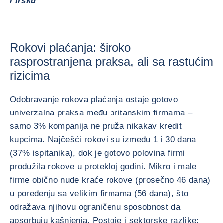
i Irsku
Rokovi plaćanja: široko
rasprostranjena praksa, ali sa rastućim
rizicima
Odobravanje rokova plaćanja ostaje gotovo
univerzalna praksa među britanskim firmama –
samo 3% kompanija ne pruža nikakav kredit
kupcima. Najčešći rokovi su između 1 i 30 dana
(37% ispitanika), dok je gotovo polovina firmi
produžila rokove u protekloj godini. Mikro i male
firme obično nude kraće rokove (prosečno 46 dana)
u poređenju sa velikim firmama (56 dana), što
odražava njihovu ograničenu sposobnost da
apsorbuju kašnjenja. Postoje i sektorske razlike: