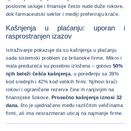
poslovne usluge i finansije često nude duže rokove,
dok farmaceutski sektor i mediji preferiraju kraće.
Kašnjenja u plaćanju: uporan i
rasprostranjen izazov
Istraživanje pokazuje da su kašnjenja u plaćanju
sada sistemski problem za britanske firme. Mikro i
mala preduzeća su posebno izložena – gotovo
50%
njih beleži češća kašnjenja
, u poređenju sa 39%
kod srednjih i 42% kod velikih firmi. Njihovi kraći
rokovi i ograničene rezerve čine ih ranjivijim na
finansijske šokove.
Prosečno kašnjenje iznosi 32
dana
, što je ujednačeno među različitim veličinama
firmi, ali ima nesrazmeran uticaj na najmanje firme.
POVEĆAJ