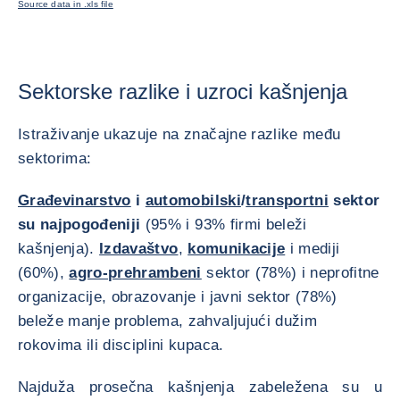
Source data in .xls file
Sektorske razlike i uzroci kašnjenja
Istraživanje ukazuje na značajne razlike među
sektorima:
Građevinarstvo
i
automobilski
/
transportni
sektor
su najpogođeniji
(95% i 93% firmi beleži
kašnjenja).
Izdavaštvo
,
komunikacije
i mediji
(60%),
agro-prehrambeni
sektor (78%) i neprofitne
organizacije, obrazovanje i javni sektor (78%)
beleže manje problema, zahvaljujući dužim
rokovima ili disciplini kupaca.
Najduža prosečna kašnjenja zabeležena su u