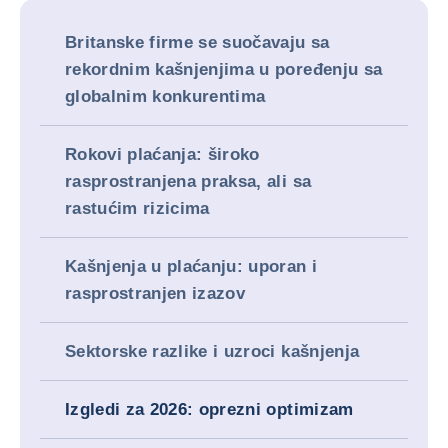
Britanske firme se suočavaju sa
rekordnim kašnjenjima u poređenju sa
globalnim konkurentima
Rokovi plaćanja: široko
rasprostranjena praksa, ali sa
rastućim rizicima
Kašnjenja u plaćanju: uporan i
rasprostranjen izazov
Sektorske razlike i uzroci kašnjenja
Izgledi za 2026: oprezni optimizam