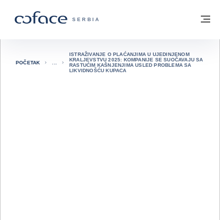
Saznajte više
Povratak na početnu stranicu
Me
COFACE FOR TRADE - POČETNA STRAN
SERBIA
ISTRAŽIVANJE O PLAĆANJIMA U UJEDINJENOM
KRALJEVSTVU 2025: KOMPANIJE SE SUOČAVAJU SA
POČETAK
RASTUĆIM KAŠNJENJIMA USLED PROBLEMA SA
LIKVIDNOŠĆU KUPACA