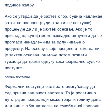
поднесе жалбу.
Ако се утврди да је захтев спор, судија надлежан
за хитне послове (судија за хитне поступке)
процењује да ли је захтев основан. Ако је то
прикладно, судија може накнадно одлучити да се
прогласи ненадлежним за одлучивање о
предмету. На основу своје процене о томе да ли
је захтев основан, он може потом позвати
тужиоца да тражи одлуку кроз формалне судске
поступке.
ОБИЧНИ ПОСТУПЦИ
Формални поступци ове врсте омогућавају да
суд призна ваљаност захтева. То је релативно
дуготрајан процес који може трајати годину дана
или више, због нагласка на сукобљеној природи