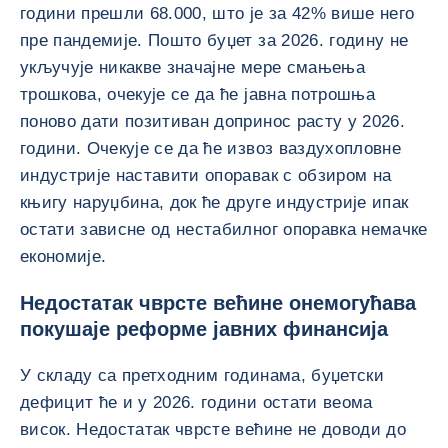
години прешли 68.000, што је за 42% више него
пре пандемије. Пошто буџет за 2026. годину не
укључује никакве значајне мере смањења
трошкова, очекује се да ће јавна потрошња
поново дати позитиван допринос расту у 2026.
години. Очекује се да ће извоз ваздухопловне
индустрије наставити опоравак с обзиром на
књигу наруџбина, док ће друге индустрије ипак
остати зависне од нестабилног опоравка немачке
економије.
Недостатак чврсте већине онемогућава
покушаје реформе јавних финансија
У складу са претходним годинама, буџетски
дефицит ће и у 2026. години остати веома
висок. Недостатак чврсте већине не доводи до