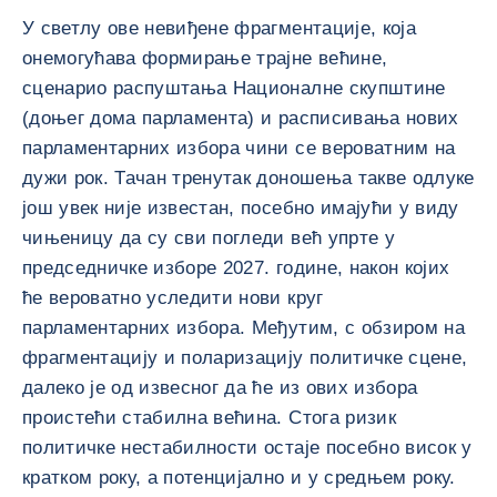
У светлу ове невиђене фрагментације, која
онемогућава формирање трајне већине,
сценарио распуштања Националне скупштине
(доњег дома парламента) и расписивања нових
парламентарних избора чини се вероватним на
дужи рок. Тачан тренутак доношења такве одлуке
још увек није известан, посебно имајући у виду
чињеницу да су сви погледи већ упрте у
председничке изборе 2027. године, након којих
ће вероватно уследити нови круг
парламентарних избора. Међутим, с обзиром на
фрагментацију и поларизацију политичке сцене,
далеко је од извесног да ће из ових избора
проистећи стабилна већина. Стога ризик
политичке нестабилности остаје посебно висок у
кратком року, а потенцијално и у средњем року.