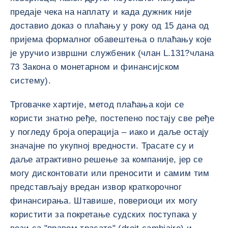
предаје чека на наплату и када дужник није
доставио доказ о плаћању у року од 15 дана од
пријема формалног обавештења о плаћању које
је уручио извршни службеник (члан L.131?члана
73 Закона о монетарном и финансијском
систему).
Трговачке хартије, метод плаћања који се
користи знатно ређе, постепено постају све ређе
у погледу броја операција – иако и даље остају
значајне по укупној вредности. Трасате су и
даље атрактивно решење за компаније, јер се
могу дисконтовати или преносити и самим тим
представљају вредан извор краткорочног
финансирања. Штавише, повериоци их могу
користити за покретање судских поступака у