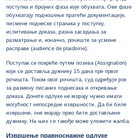
поступка и бројних фаза које обухвата. Ове фазе
обухватају подношење пратеће документације,
писмене поднеске странака у поступку,
испитивање доказа, разна заседања за
разматрање и, коначно, рочиште за усмене
расправе (audience de plaidoirie).
Поступак се покреће путем позива (Assignation)
који се доставља дужнику 15 дана пре првог
рочишта. Током овог рочишта, суд одређује рок
за размену писаних поднесака и откривање
доказа. Донете одлуке не морају нужно имати
могућност непосредне извршности. Да би биле
извршене, оне морају прво бити достављене
дужнику. На њих се такође може уложити жалба.
Извршење правноснажне одлуке