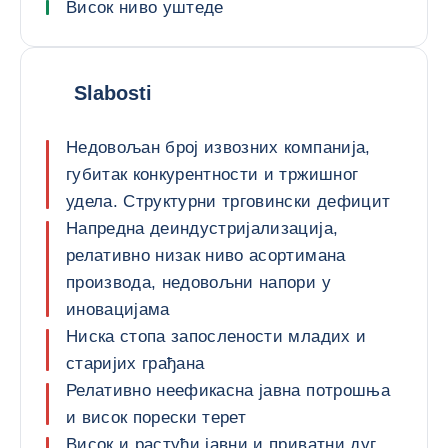
Висок ниво уштеде
Slabosti
Недовољан број извозних компанија,
губитак конкурентности и тржишног
удела. Структурни трговински дефицит
Напредна деиндустријализација,
релативно низак ниво асортимана
производа, недовољни напори у
иновацијама
Ниска стопа запослености младих и
старијих грађана
Релативно неефикасна јавна потрошња
и висок порески терет
Висок и растући јавни и приватни дуг