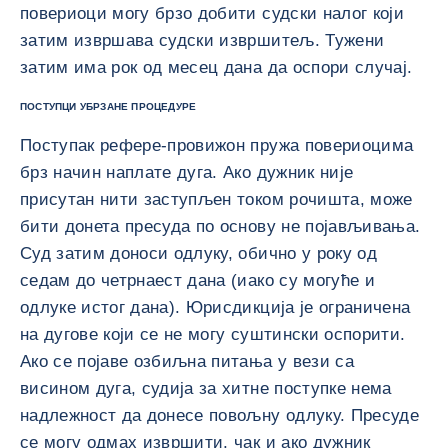
повериоци могу брзо добити судски налог који
затим извршава судски извршитељ. Тужени
затим има рок од месец дана да оспори случај.
ПОСТУПЦИ УБРЗАНЕ ПРОЦЕДУРЕ
Поступак рефере-провижон пружа повериоцима
брз начин наплате дуга. Ако дужник није
присутан нити заступљен током рочишта, може
бити донета пресуда по основу не појављивања.
Суд затим доноси одлуку, обично у року од
седам до четрнаест дана (иако су могуће и
одлуке истог дана). Юрисдикција је ограничена
на дугове који се не могу суштински оспорити.
Ако се појаве озбиљна питања у вези са
висином дуга, судија за хитне поступке нема
надлежност да донесе повољну одлуку. Пресуде
се могу одмах извршити, чак и ако дужник