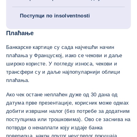
Поступци по insolventnosti
Плаћање
Банкарске картице су сада најчешћи начин
плаћања у Француској, иако се чекови и даље
широко користе. У погледу износа, чекови и
трансфери су и даље најпопуларнији облици
плаћања.
Ако чек остане неплаћен дуже од 30 дана од
датума прве презентације, корисник може одмах
добити извршни налог (без потребе за додатним
поступцима или трошковима). Ово се заснива на
потврди о ненаплати коју издаје банка
повериоца, након другог неуспелог покушаја