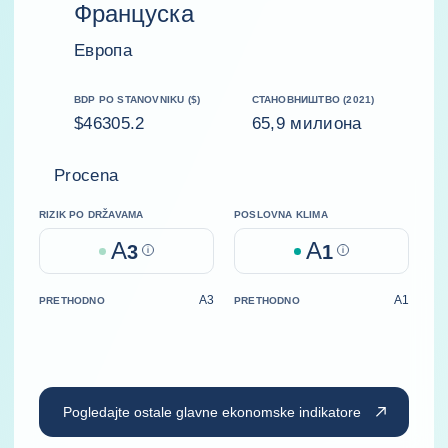
Француска
Европа
BDP PO STANOVNIKU ($)
СТАНОВНИШТВО (2021)
$46305.2
65,9 милиона
Procena
RIZIK PO DRŽAVAMA
POSLOVNA KLIMA
A
A
3
Help
1
Help
A3
A1
PRETHODNO
PRETHODNO
Pogledajte ostale glavne ekonomske indikatore