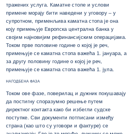
тражених услуга. Каматне стопе и услови
примене морају бити наведени у уговору – у
супротном, применљива каматна стопа је она
коју примењује Европска централна банка у
својим најновијим рефинансијским операцијама.
Током прве половине године о којој је реч,
примењује се каматна стопа важећа 1. јануара, а
за другу половину године о којој је реч,
примењује се каматна стопа важећа 1. јула.
НАГОДБЕНА ФАЗА
Током ове фазе, поверилац и дужник покушавају
да постигну споразумно решење путем
директног контакта како би избегли судске
поступке. Сви документи потписани између
страна (као што су уговори и фактуре) се
анализирају. Где је то могуће, дужнику се може