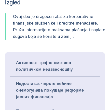
Izgledi
Ovaj deo je dragocen alat za korporativne
finansijske službenike i kreditne menadžere.
Pruža informacije o praksama plaćanja i naplate
dugova koje se koriste u zemlji.
Активност трајно ометана
политичком неизвесношћу
Недостатак чврсте већине
онемогућава покушаје реформе
јавних финансија