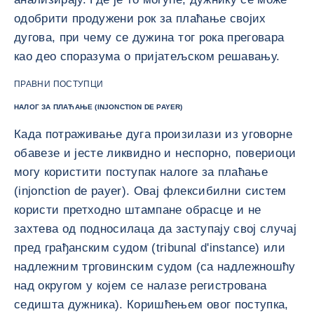
одобрити продужени рок за плаћање својих
дугова, при чему се дужина тог рока преговара
као део споразума о пријатељском решавању.
ПРАВНИ ПОСТУПЦИ
НАЛОГ ЗА ПЛАЋАЊЕ (INJONCTION DE PAYER)
Када потраживање дуга произилази из уговорне
обавезе и јесте ликвидно и неспорно, повериоци
могу користити поступак налоге за плаћање
(injonction de payer). Овај флексибилни систем
користи претходно штампане обрасце и не
захтева од подносилаца да заступају свој случај
пред грађанским судом (tribunal d'instance) или
надлежним трговинским судом (са надлежношћу
над округом у којем се налазе регистрована
седишта дужника). Коришћењем овог поступка,