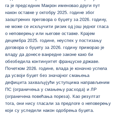
га је председник Макрон именовао други пут
након оставке у октобру 2025. године због
заоштрених преговора о буџету за 2026. годину,
не може се искључити ризик од још једног гласа
о неповерењу или његове оставке. Крајем
децембра 2025. године, неуспех у постизању
договора о буџету за 2026. годину приморао је
владу да донесе ванредне законе како би
обезбедила континуитет француске државе.
Почетком 2026. године, влада је коначно успела
да усвоји буџет без значајног смањења
дефицита захваљујући уступцима направљеним
ПС (ограничења у смањењу расхода) и ЛР
(ограничена повећања пореза). Као резултат
тога, они нису гласали за предлоге о неповерењу
који су уследили након одобрења буџета.