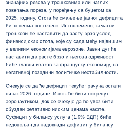
значајних резова у трошковима или наглих
повећања пореза, у поређењу са буџетом за
2025. годину. Стога ће смањење јавног дефицита
бити веома постепено. Истовремено, каматни
трошкови ће наставити да расту брзо услед
финансијских стопа, које су сада међу највишим
у великим економијама еврозоне. Јавни дуг ће
наставити да расте брзо и његова одрживост
биће главни изазов за француску економију, на
негативној позадини политичке нестабилности.
Очекује се да ће дефицит текућег рачуна остати
низак 2026. године. Извоз ће бити покренут
аеронаутиком, док се очекује да ће увоз бити
обуздан релативно ниским ценама нафте.
Суфицит у билансу услуга (1,9% БДП) биће
недовољан да надокнади дефицит у билансу