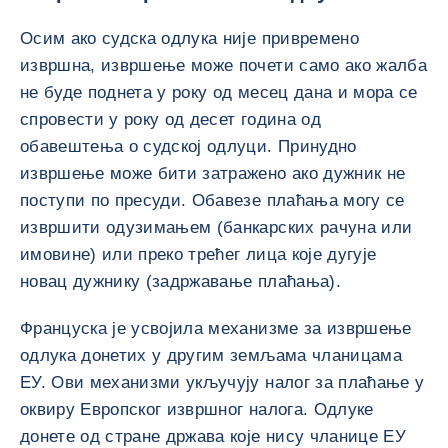
Осим ако судска одлука није привремено
извршна, извршење може почети само ако жалба
не буде поднета у року од месец дана и мора се
спровести у року од десет година од
обавештења о судској одлуци. Принудно
извршење може бити затражено ако дужник не
поступи по пресуди. Обавезе плаћања могу се
извршити одузимањем (банкарских рачуна или
имовине) или преко трећег лица које дугује
новац дужнику (задржавање плаћања).
Француска је усвојила механизме за извршење
одлука донетих у другим земљама чланицама
ЕУ. Ови механизми укључују налог за плаћање у
оквиру Европског извршног налога. Одлуке
донете од стране држава које нису чланице ЕУ