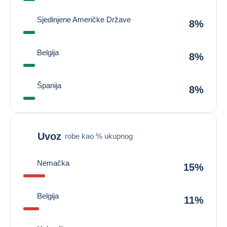
Sjedinjene Američke Države
8%
Belgija
8%
Španija
8%
Uvoz
robe kao % ukupnog
Nemačka
15%
Belgija
11%