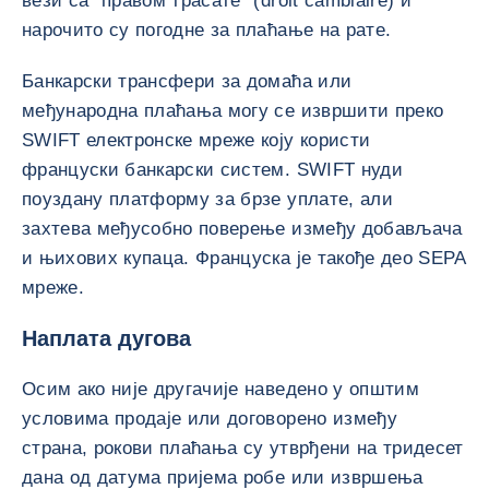
вези са "правом трасате" (droit cambiaire) и
нарочито су погодне за плаћање на рате.
Банкарски трансфери за домаћа или
међународна плаћања могу се извршити преко
SWIFT електронске мреже коју користи
француски банкарски систем. SWIFT нуди
поуздану платформу за брзе уплате, али
захтева међусобно поверење између добављача
и њихових купаца. Француска је такође део SEPA
мреже.
Наплата дугова
Осим ако није другачије наведено у општим
условима продаје или договорено између
страна, рокови плаћања су утврђени на тридесет
дана од датума пријема робе или извршења