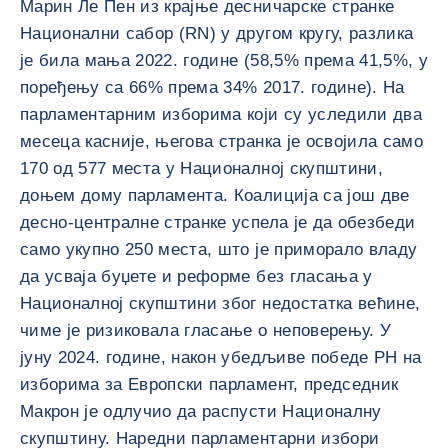
Марин Ле Пен из крајње десничарске странке
Национални сабор (RN) у другом кругу, разлика
је била мања 2022. године (58,5% према 41,5%, у
поређењу са 66% према 34% 2017. године). На
парламентарним изборима који су уследили два
месеца касније, његова странка је освојила само
170 од 577 места у Националној скупштини,
доњем дому парламента. Коалиција са још две
десно-централне странке успела је да обезбеди
само укупно 250 места, што је приморало владу
да усваја буџете и реформе без гласања у
Националној скупштини због недостатка већине,
чиме је ризиковала гласање о неповерењу. У
јуну 2024. године, након убедљиве победе РН на
изборима за Европски парламент, председник
Макрон је одлучио да распусти Националну
скупштину. Наредни парламентарни избори