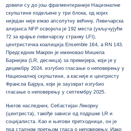
довели су до још фрагментираније Националне
скупштине подељене у три блока, од којих
ниједан није имао апсолутну већину. Левичарска
алијанса NFP освојила је 192 места (укључујући
72 за крајње левичарску странку LFI),
центристичка коалиција Ensemble 164, а RN 143.
Председник Макрон је именовао Мишела
Барнијеа (LR, десница) за премијера, који је у
децембру 2024. изгубио гласање о неповерењу у
Националној скупштини, а касније и центристу
Франсоа Бајруа, који је заузврат изгубио
гласање о неповерењу у септембру 2025.
Његов наследник, Себастијан Лекорну
(центриста), такође зависи од подршке LR и
социјалиста. Као и његови претходници, он је
под сталном претњом гласа о неповерењу. Иако