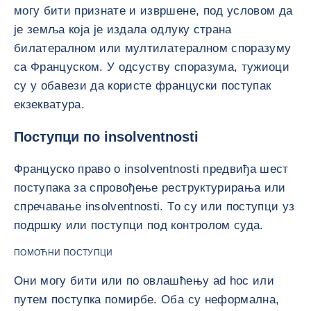
могу бити признате и извршене, под условом да
је земља која је издала одлуку страна
билатералном или мултилатералном споразуму
са Француском. У одсуству споразума, тужиоци
су у обавези да користе француски поступак
екзекватура.
Поступци по insolventnosti
Француско право о insolventnosti предвиђа шест
поступака за спровођење реструктурирања или
спречавање insolventnosti. То су или поступци уз
подршку или поступци под контролом суда.
ПОМОЋНИ ПОСТУПЦИ
Они могу бити или по овлашћењу ad hoc или
путем поступка помирбе. Оба су неформална,