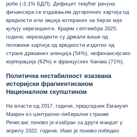
робе (-2,1% БДП). Дефицит текућег рачуна
финансира се издавањем дугорочних хартија од
вредности или акција котираних на берзи које
купују нерезиденти. Крајем септембра 2025.
године, нерезиденти су држали више од
половине хартија од вредности издатих од
стране државних агенција (54%), нефинансијских
корпорација (62%) и француских банака (71%).
Политичка нестабилност изазвана
историјски фрагментисаном
Националном скупштином
На власти од 2017. године, председник Емануел
Макрон из централно-либералне странке
Ренесанс поново је изабран за други мандат у
априлу 2022. године. Иако је поново победио