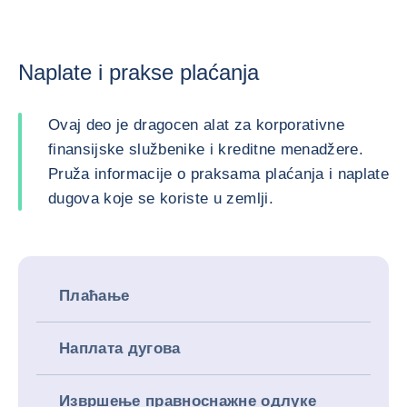
Naplate i prakse plaćanja
Ovaj deo je dragocen alat za korporativne
finansijske službenike i kreditne menadžere.
Pruža informacije o praksama plaćanja i naplate
dugova koje se koriste u zemlji.
Плаћање
Наплата дугова
Извршење правноснажне одлуке