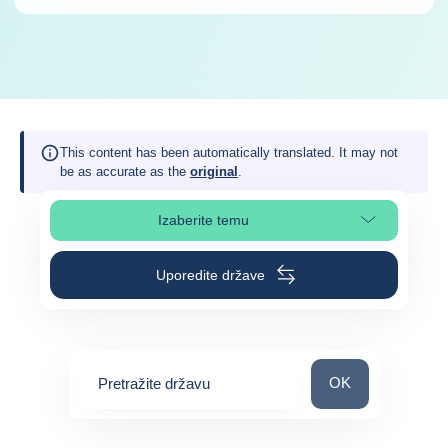
This content has been automatically translated. It may not
be as accurate as the
original
.
Izaberite temu
Izaberite poglavlje stranice
Uporedite države
Pretražite državu
OK
Pretražite državu
0
suggestions