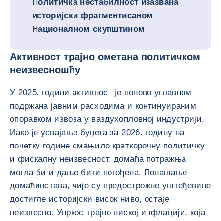
Политичка нестабилност изазвана
историјски фрагментисаном
Националном скупштином
Активност трајно ометана политичком
неизвесношћу
У 2025. години активност је поново углавном
подржана јавним расходима и континуираним
опоравком извоза у ваздухопловној индустрији.
Иако је усвајање буџета за 2026. годину на
почетку године смањило краткорочну политичку
и фискалну неизвесност, домаћа потражња
могла би и даље бити погођена. Понашање
домаћинстава, чије су предострожне уштеђевине
достигле историјски висок ниво, остаје
неизвесно. Упркос трајно ниској инфлацији, која