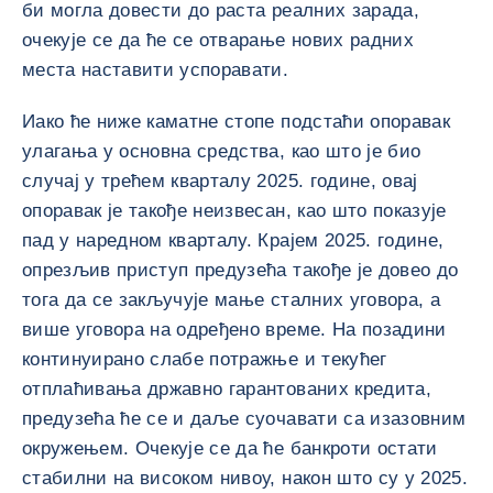
би могла довести до раста реалних зарада,
очекује се да ће се отварање нових радних
места наставити успоравати.
Иако ће ниже каматне стопе подстаћи опоравак
улагања у основна средства, као што је био
случај у трећем кварталу 2025. године, овај
опоравак је такође неизвесан, као што показује
пад у наредном кварталу. Крајем 2025. године,
опрезљив приступ предузећа такође је довео до
тога да се закључује мање сталних уговора, а
више уговора на одређено време. На позадини
континуирано слабе потражње и текућег
отплаћивања државно гарантованих кредита,
предузећа ће се и даље суочавати са изазовним
окружењем. Очекује се да ће банкроти остати
стабилни на високом нивоу, након што су у 2025.