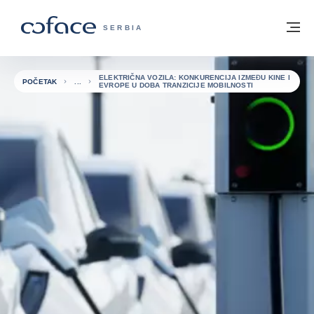
Saznajte više
Povratak na početnu stranicu
Me
COFACE FOR TRADE - POČETNA STRAN
SERBIA
ELEKTRIČNA VOZILA: KONKURENCIJA IZMEĐU KINE I
POČETAK
EVROPE U DOBA TRANZICIJE MOBILNOSTI