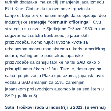
tarifnih dodataka ima za cilj smanjenje jaza između
EU i Kine. Čini se da su ove nove trgovinske
barijere, koje bi vremenom mogle da se ojačaju, deo
industrijske strategije
"obrnutih ofšoringa"
. Ovu
strategiju su usvojile Sjedinjene Države 1980-ih kao
odgovor na žestoku konkurenciju japanskih
proizvođača. Kombinujući uvozne kvote sa
rebalansom monetarnog sistema u korist američkog
dolara, Vašington je podstakao japanske
proizvođače da osnuju fabrike na tlu
SAD
kako bi
pristupili američkom tržištu. Tako je, deset godina
nakon potpisivanja Plaza sporazuma, japanski uvoz
vozila u SAD smanjen za 55%, zamenjen
japanskom proizvodnjom automobila sa sedištem u
SAD (grafikon 3).
Satni troškovi rada u industriji u 2023. (u evrima)