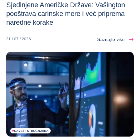
Sjedinjene Američke Države: Vašington
pooštrava carinske mere i već priprema
naredne korake
Saznajte više
31 / 07 / 2026
#
SAVETI STRUČNJAKA