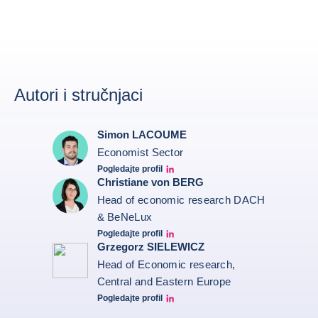
Autori i stručnjaci
Simon LACOUME
Economist Sector
Pogledajte profil
Simon Lacoume linkedin
Christiane von BERG
Head of economic research DACH
& BeNeLux
Pogledajte profil
Christiane von berg linkedin
Grzegorz SIELEWICZ
Head of Economic research,
Central and Eastern Europe
Pogledajte profil
grzegorz-sielewicz linkedin