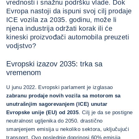
vrednosti i snažnu podršku vlade. Dok
Evropa nastoji da ispuni svoj cilj prodaje
ICE vozila za 2035. godinu, može li
njena industrija održati korak ili će
kineski proizvođači automobila preuzeti
vodjstvo?
Evropski izazov 2035: trka sa
vremenom
U junu 2022. Evropski parlament je izglasao
zabranu prodaje novih vozila sa motorom sa
unutrašnjim sagorevanjem (ICE) unutar
Evropske unije (EU) od 2035
. Cilj je da se postigne
neutralnost ugljenika do 2050. drastično
smanjenjem emisija u nekoliko sektora, uključujući
transport. Ovo poslednje doprinosi 60% emisija