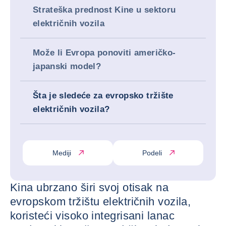
Strateška prednost Kine u sektoru
električnih vozila
Može li Evropa ponoviti američko-
japanski model?
Šta je sledeće za evropsko tržište
električnih vozila?
Mediji
Podeli
Kina ubrzano širi svoj otisak na
evropskom tržištu električnih vozila,
koristeći visoko integrisani lanac