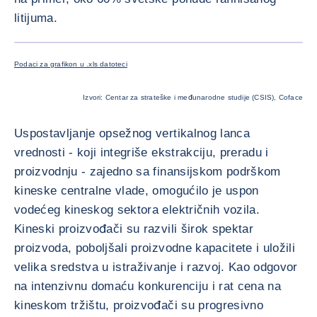
litijuma.
POVEĆAJ
Podaci za grafikon u .xls datoteci
Izvori: Centar za strateške i međunarodne studije (CSIS), Coface
Uspostavljanje opsežnog vertikalnog lanca
vrednosti - koji integriše ekstrakciju, preradu i
proizvodnju - zajedno sa finansijskom podrškom
kineske centralne vlade, omogućilo je uspon
vodećeg kineskog sektora električnih vozila.
Kineski proizvođači su razvili širok spektar
proizvoda, poboljšali proizvodne kapacitete i uložili
velika sredstva u istraživanje i razvoj. Kao odgovor
na intenzivnu domaću konkurenciju i rat cena na
kineskom tržištu, proizvođači su progresivno