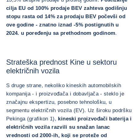
cilja EU od 100% prodaje BEV zahteva godišnju
stopu rasta od 14% za prodaju BEV počevši od
ove godine - znatno iznad -5% postignutih u
2024. u poređenju sa prethodnom godinom
.
Strateška prednost Kine u sektoru
električnih vozila
S druge strane, nekoliko kineskih automobilskih
kompanija - i proizvođača i dobavljača - steklo je
značajnu ekspertizu, posebno tehnološku, u
segmentu električnih vozila (EV). Uz široku podršku
Pekinga (grafikon 1),
kineski proizvođači baterija i
električnih vozila razvili su snažan lanac
vrednosti od 2000-ih, koji se proteže od