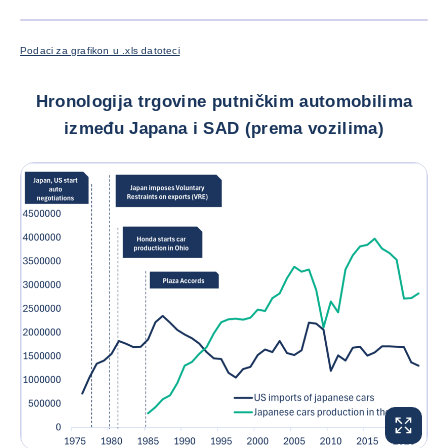
POVEĆAJ
Podaci za grafikon u .xls datoteci
Hronologija trgovine putničkim automobilima
između Japana i SAD (prema vozilima)
POVEĆAJ