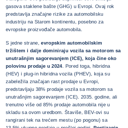
gasova staklene bašte (GHG) u Evropi. Ovaj rok
predstavlja značajne rizike za automobilsku
industriju na Starom kontinentu, posebno za
evropske proizvođače automobila.
S jedne strane,
evropskim automobilskim
tržištem i dalje dominiraju vozila sa motorom sa
unutrašnjim sagorevanjem (ICE), koja čine oko
polovinu prodaje u 2024
. Pored toga, hibridna
(HEV) i plug-in hibridna vozila (PHEV), koja su
zabeležila značajan rast prodaje u Evropi,
predstavljaju 38% prodaje vozila sa motorom sa
unutrašnjim sagorevanjem (ICE). 2035. godine, ali
trenutno više od 85% prodaje automobila nije u
skladu sa ovom uredbom. Štaviše, BEV-ovi su
rangirani tek na trećem mestu (po pogonu) sa
13,5% ukupne prodaje u prošloj godini.
Postizanje