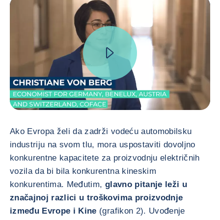
Ako Evropa želi da zadrži vodeću automobilsku
industriju na svom tlu, mora uspostaviti dovoljno
konkurentne kapacitete za proizvodnju električnih
vozila da bi bila konkurentna kineskim
konkurentima. Međutim,
glavno pitanje leži u
značajnoj razlici u troškovima proizvodnje
između Evrope i Kine
(grafikon 2). Uvođenje