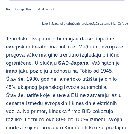
Podaci za grafikon u .xls datoteci
Izvori: Japansko udruženje proizvođača automobila, Coface
Teoretski, ovaj model bi mogao da se dopadne
evropskim kreatorima politike. Međutim, evropske
pregovaračke margine trenutno izgledaju prilično
ograničene. U slučaju
SAD
-
Japana
, Vašington je
imao jaku poziciju u odnosu na Tokio od 1945.
Štaviše, 1980. godine, američko tržište je činilo
45% ukupnog japanskog izvoza automobila.
Štaviše, tarife koje je uvela EU ne zatvaraju jaz u
cenama između evropskih i kineskih električnih
vozila. Na primer, kineska firma BID pokazuje
razlike u ceni od oko 80% do 100% između svojih
modela koji se prodaju u Kini i onih koji se prodaju u