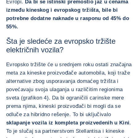
Evropi.
Da bi se istinski premostio jaz u cenama
između kineskog i evropskog tržišta, bile bi
potrebne dodatne naknade u rasponu od 45% do
55%.
Šta je sledeće za evropsko tržište
električnih vozila?
Evropsko tržište će u srednjem roku ostati značajna
meta za kineske proizvođače automobila, koji traže
alternative zbog usporavanja domaćeg tržišta i
povećavaju svoja ulaganja u različitim regionima
sveta (grafikon 4). Da bi ograničili carinske mere
prema njima, kineski proizvođači bi mogli da se
odluče za hibridno rešenje. To bi uključivalo
sklapanje vozila iz kompleta proizvedenih u Kini
.
To je slučaj sa partnerstvom Stellantisa i kineske