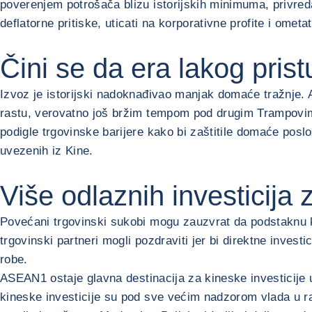
poverenjem potrošača blizu istorijskih minimuma, privreda
deflatorne pritiske, uticati na korporativne profite i ometa
Čini se da era lakog pris
Izvoz je istorijski nadoknađivao manjak domaće tražnje. Al
rastu, verovatno još bržim tempom pod drugim Trampovi
podigle trgovinske barijere kako bi zaštitile domaće pos
uvezenih iz Kine.
Više odlaznih investicija 
Povećani trgovinski sukobi mogu zauzvrat da podstaknu 
trgovinski partneri mogli pozdraviti jer bi direktne inve
robe.
ASEAN
1
ostaje glavna destinacija za kineske investicije 
kineske investicije su pod sve većim nadzorom vlada u r