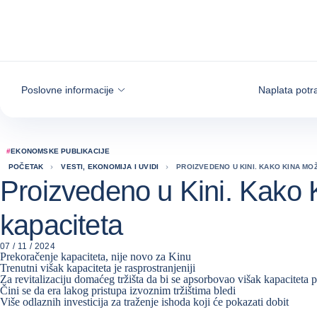
Saznajte više
Poslovne informacije
Naplata potr
#
EKONOMSKE PUBLIKACIJE
POČETAK
VESTI, EKONOMIJA I UVIDI
PROIZVEDENO U KINI. KAKO KINA MO
Proizvedeno u Kini. Kako 
kapaciteta
07 / 11 / 2024
Prekoračenje kapaciteta, nije novo za Kinu
Trenutni višak kapaciteta je rasprostranjeniji
Za revitalizaciju domaćeg tržišta da bi se apsorbovao višak kapaciteta
Čini se da era lakog pristupa izvoznim tržištima bledi
Više odlaznih investicija za traženje ishoda koji će pokazati dobit