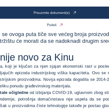
Preuzmite dokument(e)
Podeli
i se ovoga puta tiče sve većeg broja proizvo
ištu će morati da se nadoknadi drugim sreds
nije novo za Kinu
, koji je ključan za njen sjajan ekonomski rast u posled
ajućih epizoda industrijskog viška kapaciteta. Ovo se 
ustrijskim proizvodima. Novija epizoda dogodila se 2014-
veliku ponudu građevinskog materijala.
tale očigledne
od izbijanja COVID-19, uglavnom zbog sti
andemije, potrošnja domaćinstava nije uspela da se pod
išak u proizvodima čiste tehnologije takođe je postao gla