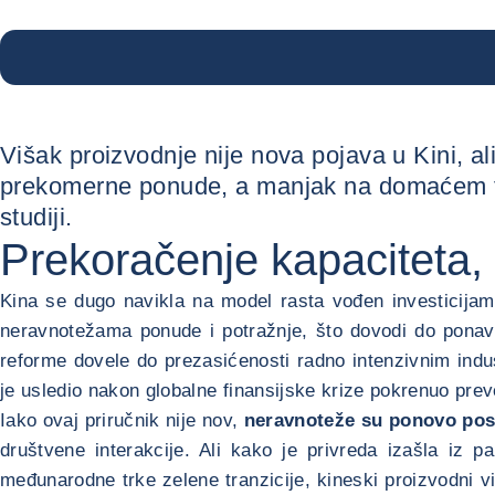
Višak proizvodnje nije nova pojava u Kini, al
prekomerne ponude, a manjak na domaćem trž
studiji.
Prekoračenje kapaciteta, 
Kina se dugo navikla na model rasta vođen investicijama
neravnotežama ponude i potražnje, što dovodi do ponavlj
reforme dovele do prezasićenosti radno intenzivnim ind
je usledio nakon globalne finansijske krize pokrenuo pre
Iako ovaj priručnik nije nov,
neravnoteže su ponovo pos
društvene interakcije. Ali kako je privreda izašla iz p
međunarodne trke zelene tranzicije, kineski proizvodni v