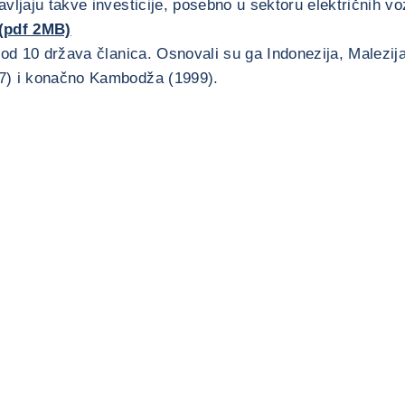
avljaju takve investicije, posebno u sektoru električnih voz
(pdf 2MB)
d 10 država članica. Osnovali su ga Indonezija, Malezija, S
97) i konačno Kambodža (1999).