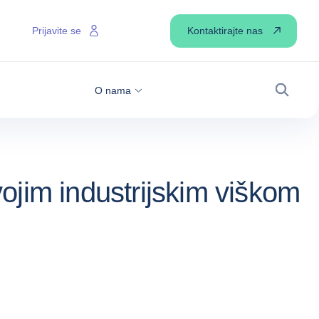
Kontaktirajte nas
Prijavite se
O nama
Pretraži
ojim industrijskim viškom