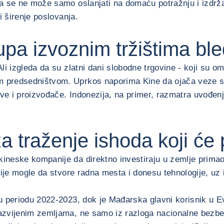
 se ne može samo oslanjati na domaću potražnju i izdržati
ti širenje poslovanja.
tupa izvoznim tržištima bl
i izgleda da su zlatni dani slobodne trgovine - koji su omo
m predsedništvom. Uprkos naporima Kine da ojača veze 
love i proizvođače. Indonezija, na primer, razmatra uvođe
za traženje ishoda koji će
kineske kompanije da direktno investiraju u zemlje prima
sticije mogle da stvore radna mesta i donesu tehnologije, 
u periodu 2022-2023, dok je Mađarska glavni korisnik u Ev
azvijenim zemljama, ne samo iz razloga nacionalne bezbedn