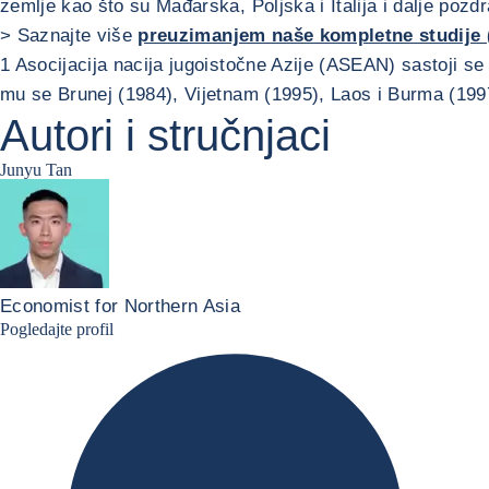
zemlje kao što su Mađarska, Poljska i Italija i dalje pozdr
> Saznajte više
preuzimanjem naše kompletne studije 
1 Asocijacija nacija jugoistočne Azije (ASEAN) sastoji se o
mu se Brunej (1984), Vijetnam (1995), Laos i Burma (19
Autori i stručnjaci
Junyu Tan
Economist for Northern Asia
Junyu Tan Linkedin Profile
Pogledajte profil