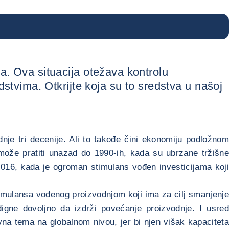
da. Ova situacija otežava kontrolu
tvima. Otkrijte koja su to sredstva u našoj
nje tri decenije. Ali to takođe čini ekonomiju podložnom
može pratiti unazad do 1990-ih, kada su ubrzane tržišne
2016, kada je ogroman stimulans vođen investicijama koji
mulansa vođenog proizvodnjom koji ima za cilj smanjenje
igne dovoljno da izdrži povećanje proizvodnje. I usred
vna tema na globalnom nivou, jer bi njen višak kapaciteta