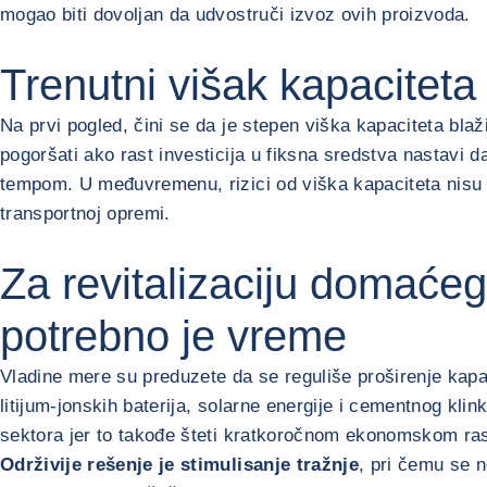
mogao biti dovoljan da udvostruči izvoz ovih proizvoda.
Trenutni višak kapaciteta 
Na prvi pogled, čini se da je stepen viška kapaciteta bla
pogoršati ako rast investicija u fiksna sredstva nastavi 
tempom. U međuvremenu, rizici od viška kapaciteta nisu o
transportnoj opremi.
Za revitalizaciju domaće
potrebno je vreme
Vladine mere su preduzete da se reguliše proširenje kapa
litijum-jonskih baterija, solarne energije i cementnog klin
sektora jer to takođe šteti kratkoročnom ekonomskom ra
Održivije rešenje je stimulisanje tražnje
, pri čemu se 