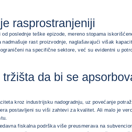
je rasprostranjeniji
ži od poslednje teške epizode, mereno stopama iskorišćeno
da nadmašuje rast proizvodnje, naglašavajući višak kapac
graničeni na specifične sektore, već su evidentni u potr
g tržišta da bi se apsorbo
citeta kroz industrijsku nadogradnju, uz povećanje potra
kera postavljeni su viši zahtevi za kvalitet. Ali malo je ve
stu.
nedavna fiskalna podrška više preusmerava na subvencionis