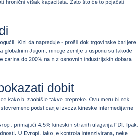
 hronični višak kapaciteta. Zato što će to pojačati
edi
gućili Kini da napreduje - prošli dok trgovinske barijere
sa globalnim Jugom, mnoge zemlje u usponu su takođe
nje carina do 200% na niz osnovnih industrijskih dobara
 pokazati dobit
oce kako bi zaobišle takve prepreke. Ovu meru bi neki
uz istovremeno podsticanje izvoza kineske intermedijarne
ropi, primajući 4,5% kineskih stranih ulaganja FDI. Ipak,
osti. U Evropi, iako je kontrola intenzivirana, neke