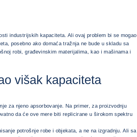
sti industrijskih kapaciteta. Ali ovaj problem bi se mogao
iteta, posebno ako domaća tražnja ne bude u skladu sa
ošnoj robi, građevinskim materijalima, kao i mašinama i
vao višak kapaciteta
žnje za njeno apsorbovanje. Na primer, za proizvodnju
rovatno da će ove mere biti replicirane u širokom spektru
anje potrošnje robe i objekata, a ne na izgradnju. Ali sa