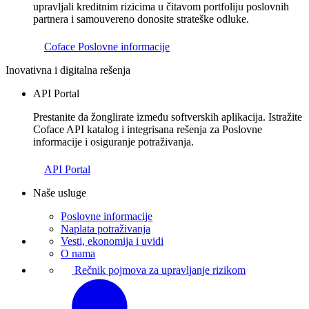
upravljali kreditnim rizicima u čitavom portfoliju poslovnih
partnera i samouvereno donosite strateške odluke.
Coface Poslovne informacije
Inovativna i digitalna rešenja
API Portal
Prestanite da žonglirate između softverskih aplikacija. Istražite
Coface API katalog i integrisana rešenja za Poslovne
informacije i osiguranje potraživanja.
API Portal
Naše usluge
Poslovne informacije
Naplata potraživanja
Vesti, ekonomija i uvidi
O nama
Rečnik pojmova za upravljanje rizikom