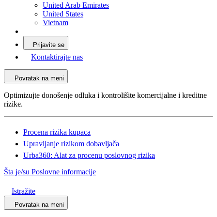
United Arab Emirates
United States
Vietnam
Prijavite se
Kontaktirajte nas
Povratak na meni
Optimizujte donošenje odluka i kontrolišite komercijalne i kreditne
rizike.
Procena rizika kupaca
Upravljanje rizikom dobavljača
Urba360: Alat za procenu poslovnog rizika
Šta je/su Poslovne informacije
Istražite
Povratak na meni