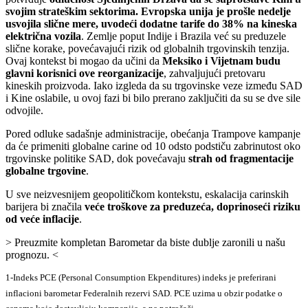
svojim strateškim sektorima. Evropska unija je prošle nedelje
usvojila slične mere, uvodeći dodatne tarife do 38% na kineska
električna vozila
. Zemlje poput Indije i Brazila već su preduzele
slične korake, povećavajući rizik od globalnih trgovinskih tenzija.
Ovaj kontekst bi mogao da učini da
Meksiko i Vijetnam budu
glavni korisnici ove reorganizacije
, zahvaljujući pretovaru
kineskih proizvoda. Iako izgleda da su trgovinske veze između SAD
i Kine oslabile, u ovoj fazi bi bilo prerano zaključiti da su se dve sile
odvojile.
Pored odluke sadašnje administracije, obećanja Trampove kampanje
da će primeniti globalne carine od 10 odsto podstiču zabrinutost oko
trgovinske politike SAD, dok povećavaju
strah od fragmentacije
globalne trgovine
.
U sve neizvesnijem geopolitičkom kontekstu, eskalacija carinskih
barijera bi značila
veće troškove za preduzeća, doprinoseći riziku
od veće inflacije
.
> Preuzmite kompletan Barometar da biste dublje zaronili u našu
prognozu. <
1-Indeks PCE (Personal Consumption Ekpenditures) indeks je preferirani
inflacioni barometar Federalnih rezervi SAD. PCE uzima u obzir podatke o