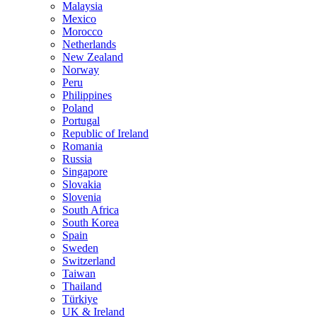
Malaysia
Mexico
Morocco
Netherlands
New Zealand
Norway
Peru
Philippines
Poland
Portugal
Republic of Ireland
Romania
Russia
Singapore
Slovakia
Slovenia
South Africa
South Korea
Spain
Sweden
Switzerland
Taiwan
Thailand
Türkiye
UK & Ireland