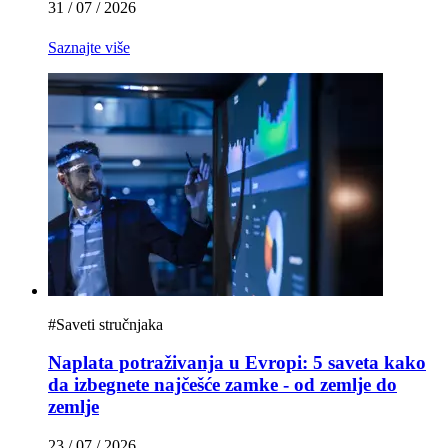
31 / 07 / 2026
Saznajte više
#
Saveti stručnjaka
Naplata potraživanja u Evropi: 5 saveta kako
da izbegnete najčešće zamke - od zemlje do
zemlje
23 / 07 / 2026