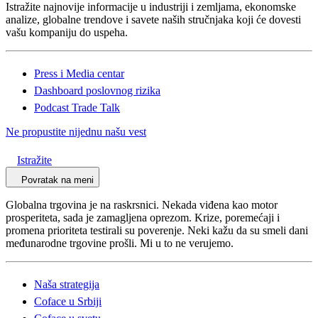
Istražite najnovije informacije u industriji i zemljama, ekonomske
analize, globalne trendove i savete naših stručnjaka koji će dovesti
vašu kompaniju do uspeha.
Press i Media centar
Dashboard poslovnog rizika
Podcast Trade Talk
Ne propustite nijednu našu vest
Istražite
Povratak na meni
Globalna trgovina je na raskrsnici. Nekada viđena kao motor
prosperiteta, sada je zamagljena oprezom. Krize, poremećaji i
promena prioriteta testirali su poverenje. Neki kažu da su smeli dani
međunarodne trgovine prošli. Mi u to ne verujemo.
Naša strategija
Coface u Srbiji