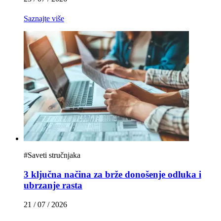
Saznajte više
#
Saveti stručnjaka
3 ključna načina za brže donošenje odluka i
ubrzanje rasta
21 / 07 / 2026