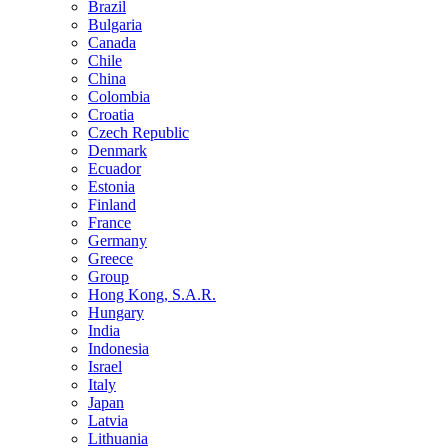
Brazil
Bulgaria
Canada
Chile
China
Colombia
Croatia
Czech Republic
Denmark
Ecuador
Estonia
Finland
France
Germany
Greece
Group
Hong Kong, S.A.R.
Hungary
India
Indonesia
Israel
Italy
Japan
Latvia
Lithuania