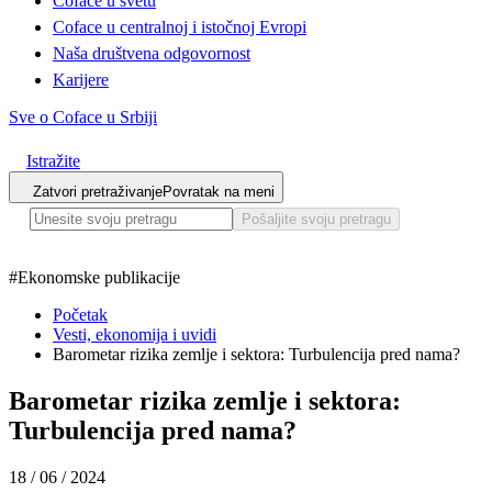
Coface u svetu
Coface u centralnoj i istočnoj Evropi
Naša društvena odgovornost
Karijere
Sve o Coface u Srbiji
Istražite
Zatvori pretraživanje
Povratak na meni
Pošaljite svoju pretragu
#
Ekonomske publikacije
Početak
Vesti, ekonomija i uvidi
Barometar rizika zemlje i sektora: Turbulencija pred nama?
Barometar rizika zemlje i sektora:
Turbulencija pred nama?
18 / 06 / 2024