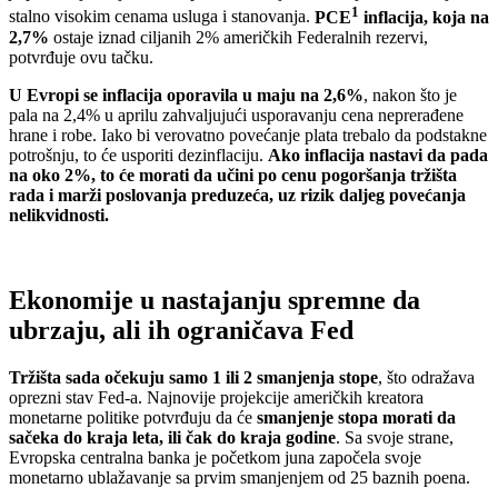
1
stalno visokim cenama usluga i stanovanja.
PCE
inflacija, koja na
2,7%
ostaje iznad ciljanih 2% američkih Federalnih rezervi,
potvrđuje ovu tačku.
U Evropi se inflacija oporavila u maju na 2,6%
, nakon što je
pala na 2,4% u aprilu zahvaljujući usporavanju cena neprerađene
hrane i robe. Iako bi verovatno povećanje plata trebalo da podstakne
potrošnju, to će usporiti dezinflaciju.
Ako inflacija nastavi da pada
na oko 2%, to će morati da učini po cenu pogoršanja tržišta
rada i marži poslovanja preduzeća, uz rizik daljeg povećanja
nelikvidnosti.
Ekonomije u nastajanju spremne da
ubrzaju, ali ih ograničava Fed
Tržišta sada očekuju samo 1 ili 2 smanjenja stope
, što odražava
oprezni stav Fed-a. Najnovije projekcije američkih kreatora
monetarne politike potvrđuju da će
smanjenje stopa morati da
sačeka do kraja leta, ili čak do kraja godine
. Sa svoje strane,
Evropska centralna banka je početkom juna započela svoje
monetarno ublažavanje sa prvim smanjenjem od 25 baznih poena.