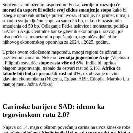
Suočene sa odloženim rasporedom Fed-a,
zemlje u razvoju će
morati da uspore ili odlože svoj ciklus smanjenja stopa
kako bi
izbegle oporavak inflacije putem uvoza. Brazil je, na primer, u maju
smanjio svoju ključnu stopu za samo 25 bp, nakon 6 uzastopnih
smanjenja od 50 bp. Odlaganje Fed-a usloviće i monetarnu politiku
u Africi i Aziji. Centralne banke glavnih ekonomija u razvoju još
nisu počele sa monetarnim popuštanjem, ograničavajući obim
njihovog ekonomskog oporavka za 2024. i 2025. godinu.
Uprkos ovom odloženom rasporedu, mnogi regioni će uživati u
pozitivnom zamahu. Neke od
zemalja jugoistočne Azije
(Vijetnam
i Filipini) ostvariće
stope rasta više od 6%
. Indija bi, uprkos
blagom usporavanju, trebalo da ostvari rast od 6,1%.
Afrika će
takođe biti bolja i premašiti rast od 4%
, uz ubrzanje u svim
glavnim ekonomijama (Nigerija, Egipat, Alžir, Etiopija, Maroko i, u
manjoj meri, Južna Afrika).
Carinske barijere SAD: idemo ka
trgovinskom ratu 2.0?
Najava od 14. maja o oštrom povećanju carina na uvoz kineske robe
potvrđuje
odlučnost Sjedinjenih Država da se suprotstave Kini u