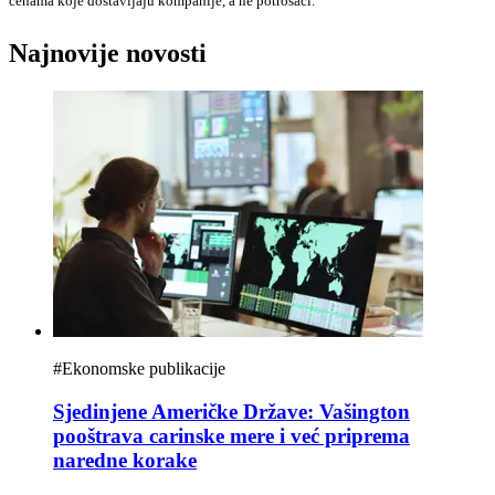
cenama koje dostavljaju kompanije, a ne potrošači.
Najnovije novosti
#
Ekonomske publikacije
Sjedinjene Američke Države: Vašington
pooštrava carinske mere i već priprema
naredne korake