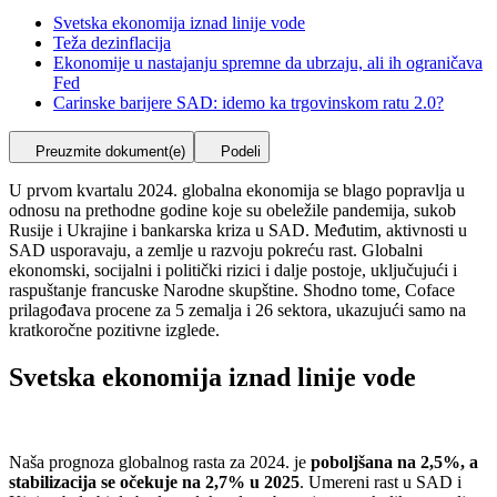
Svetska ekonomija iznad linije vode
Teža dezinflacija
Ekonomije u nastajanju spremne da ubrzaju, ali ih ograničava
Fed
Carinske barijere SAD: idemo ka trgovinskom ratu 2.0?
Preuzmite dokument(e)
Podeli
U prvom kvartalu 2024. globalna ekonomija se blago popravlja u
odnosu na prethodne godine koje su obeležile pandemija, sukob
Rusije i Ukrajine i bankarska kriza u SAD. Međutim, aktivnosti u
SAD usporavaju, a zemlje u razvoju pokreću rast. Globalni
ekonomski, socijalni i politički rizici i dalje postoje, uključujući i
raspuštanje francuske Narodne skupštine. Shodno tome, Coface
prilagođava procene za 5 zemalja i 26 sektora, ukazujući samo na
kratkoročne pozitivne izglede.
Svetska ekonomija iznad linije vode
Naša prognoza globalnog rasta za 2024. je
poboljšana na 2,5%, a
stabilizacija se očekuje na 2,7% u 2025
. Umereni rast u SAD i