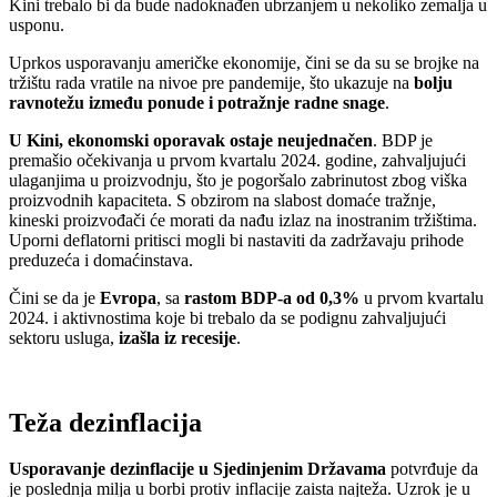
Kini trebalo bi da bude nadoknađen ubrzanjem u nekoliko zemalja u
usponu.
Uprkos usporavanju američke ekonomije, čini se da su se brojke na
tržištu rada vratile na nivoe pre pandemije, što ukazuje na
bolju
ravnotežu između ponude i potražnje radne snage
.
U Kini, ekonomski oporavak ostaje neujednačen
. BDP je
premašio očekivanja u prvom kvartalu 2024. godine, zahvaljujući
ulaganjima u proizvodnju, što je pogoršalo zabrinutost zbog viška
proizvodnih kapaciteta. S obzirom na slabost domaće tražnje,
kineski proizvođači će morati da nađu izlaz na inostranim tržištima.
Uporni deflatorni pritisci mogli bi nastaviti da zadržavaju prihode
preduzeća i domaćinstava.
Čini se da je
Evropa
, sa
rastom BDP-a od 0,3%
u prvom kvartalu
2024. i aktivnostima koje bi trebalo da se podignu zahvaljujući
sektoru usluga,
izašla iz recesije
.
Teža dezinflacija
Usporavanje dezinflacije u Sjedinjenim Državama
potvrđuje da
je poslednja milja u borbi protiv inflacije zaista najteža. Uzrok je u