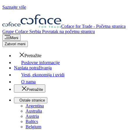
Saznajte više
Coface for Trade - Početna stranica
Grupe Coface
Serbia
Povratak na početnu stranicu
Meni
Zatvori meni
Pretražite
Poslovne informacije
Naplata potraživanja
Vesti, ekonomija i uvidi
O nama
Pretražite
Ostale stranice
Argentina
Australia
Austria
Baltics
Belgium