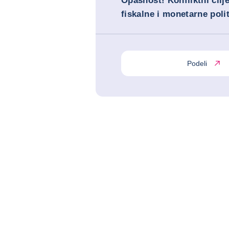
Opasnost! Konfliktni cilj
fiskalne i monetarne poli
Podeli