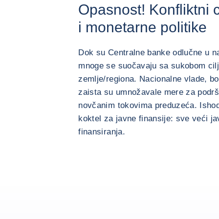
Opasnost! Konfliktni c
i monetarne politike
Dok su Centralne banke odlučne u nam
mnoge se suočavaju sa sukobom cilj
zemlje/regiona. Nacionalne vlade, bor
zaista su umnožavale mere za podrš
novčanim tokovima preduzeća. Ishod 
koktel za javne finansije: sve veći jav
finansiranja.