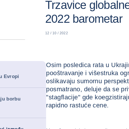
Trzavice globaln
2022 barometar
12 / 10 / 2022
Osim posledica rata u Ukraj
pooštravanje i višestruka og
 u Evropi
oslikavaju sumornu perspekt
posmatrano, deluje da se pri
"stagflacije" gde koegzistiraj
aju borbu
rapidno rastuće cene.