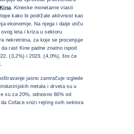
Kina
. Kineske monetarne vlasti
tope kako bi podržale aktivnost kao
a ekonomije. Na njega i dalje utiču
 ovog leta i kriza u sektoru
ra nekretnina, za koje se procenjuje
da rast Kine padne znatno ispod
22. (3,2%) i 2023. (4,0%), što će
.
oštravanje jasno zamračuje izglede
industrijskih metala i drveta su u
ale su za 20%, odnosno 60% od
da Coface snizi rejting ovih sektora