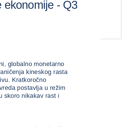
e ekonomije - Q3
ini, globalno monetarno
raničenja kineskog rasta
ivu. Kratkoročno
vreda postavlja u režim
u skoro nikakav rast i