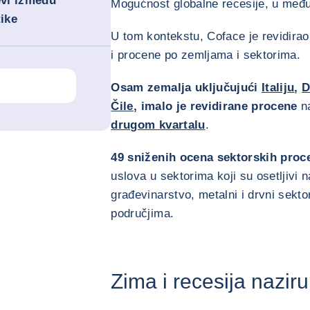
evi između
Mogućnost globalne recesije, u među
tike
U tom kontekstu, Coface je revidira
i procene po zemljama i sektorima.
Osam zemalja uključujući
Italiju
,
D
Čile
, imalo je revidirane procene
n
drugom kvartalu
.
49 sniženih ocena sektorskih proc
uslova u sektorima koji su osetljivi 
građevinarstvo, metalni i drvni sekto
područjima.
Zima i recesija nazir