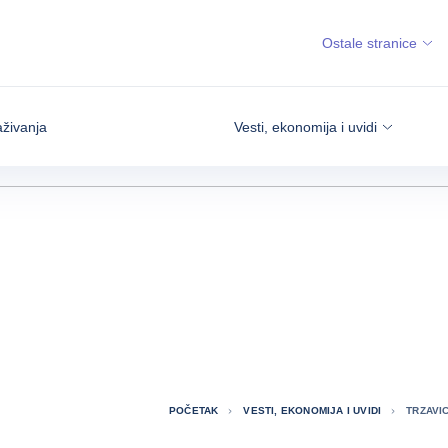
Ostale stranice
aživanja
Vesti, ekonomija i uvidi
POČETAK
VESTI, EKONOMIJA I UVIDI
TRZAVI