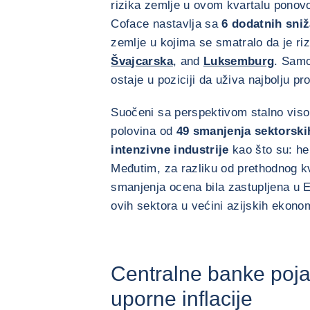
rizika zemlje u ovom kvartalu ponov
Coface nastavlja sa
6 dodatnih sniž
zemlje u kojima se smatralo da je ri
Švajcarska
, and
Luksemburg
. Sam
ostaje u poziciji da uživa najbolju pr
Suočeni sa perspektivom stalno visok
polovina od
49 smanjenja sektorski
intenzivne industrije
kao što su: hem
Međutim, za razliku od prethodnog kv
smanjenja ocena bila zastupljena u E
ovih sektora u većini azijskih ekonom
Centralne banke poja
uporne inflacije