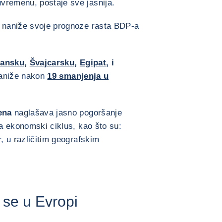
vremenu, postaje sve jasnija.
o naniže svoje prognoze rasta BDP-a
ansku
,
Švajcarsku
,
Egipat
, i
aniže nakon
19 smanjenja u
ena
naglašava jasno pogoršanje
na ekonomski ciklus, kao što su:
r, u različitim geografskim
u se u Evropi