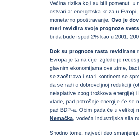
Većina rizika koji su bili pomenuti 
ostvarila: energetska kriza u Evropi, 
monetarno pooštravanje.
Ovo je dov
meri revidira svoje prognoze svets
bi da bude ispod 2% kao u 2001, 2008
Dok su prognoze rasta revidirane 
Evropa je ta na čije izglede je reces
glavnim ekonomijama ove zime, bacil
se zaoštrava i stari kontinent se sp
da se radi o dobrovoljnoj redukciji (
neisplative zbog troškova energije) il
vlade, pad potrošnje energije će se 
pad BDP-a. Obim pada će u velikoj me
Nemačka
, vodeća industrijska sila 
Shodno tome, najveći deo smanjenja