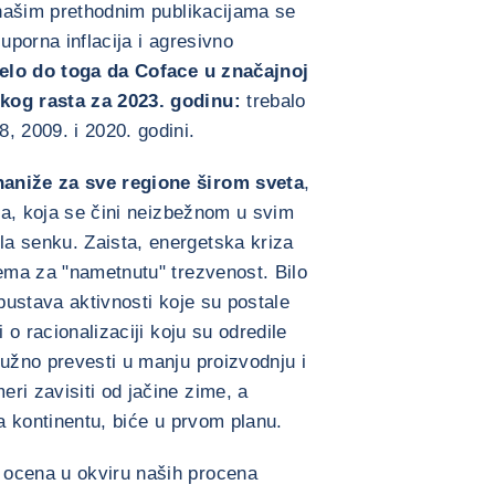
u našim prethodnim publikacijama se
uporna inflacija i agresivno
elo do toga da Coface u značajnoj
kog rasta za 2023. godinu:
trebalo
, 2009. i 2020. godini.
naniže za sve regione širom sveta
,
ija, koja se čini neizbežnom u svim
a senku. Zaista, energetska kriza
rema za "nametnutu" trezvenost. Bilo
obustava aktivnosti koje su postale
i o racionalizaciji koju su odredile
nužno prevesti u manju proizvodnju i
ri zavisiti od jačine zime, a
na kontinentu, biće u prvom planu.
 ocena u okviru naših procena