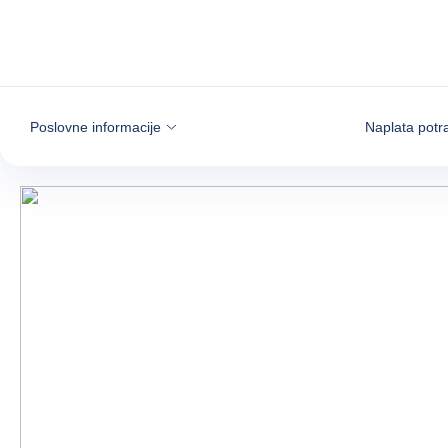
Saznajte više
Poslovne informacije
Naplata potr