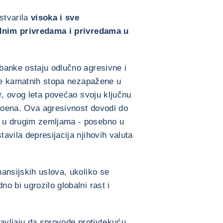
stvarila
visoka i sve
ednim privredama i privredama u
banke ostaju odlučno agresivne i
voe kamatnih stopa nezapažene u
r, ovog leta povećao svoju ključnu
poena. Ova agresivnost dovodi do
 u drugim zemljama - posebno u
avila depresijacija njihovih valuta
ansijskih uslova, ukoliko se
o bi ugrozilo globalni rast i
tavljaju da sprovode protivtekuću