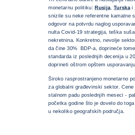
monetarnu politiku:
Rusija
,
Turska
i
snizile su neke referentne kamatne s
odgovor na potvrdu naglog usporavanj
nulta Covid-19 strategija, teška suša
nekretnina. Konkretno, nevolje sekto
da čine 30% BDP-a, doprineće tome 
standarda iz poslednjih decenija u 20
doprineti oštrom opštem usporavanju
Široko rasprostranjeno monetarno po
za globalni građevinski sektor. Cene 
stalnom padu poslednjih meseci - p
početka godine što je dovelo do toga 
u nekoliko geografskih područja.