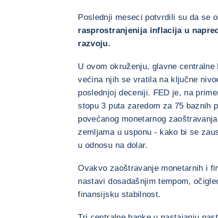
Poslednji meseci potvrdili su da se o
rasprostranjenija inflacija u napr
razvoju.
U ovom okruženju, glavne centralne 
većina njih se vratila na ključne ni
poslednjoj deceniji. FED je, na prime
stopu 3 puta zaredom za 75 baznih 
povećanog monetarnog zaoštravanja
zemljama u usponu - kako bi se zaust
u odnosu na dolar.
Ovakvo zaoštravanje monetarnih i fin
nastavi dosadašnjim tempom, očigledn
finansijsku stabilnost.
Tri centralne banke u nastajanju nas