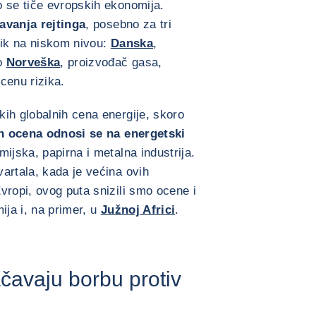
o se tiče evropskih ekonomija.
avanja rejtinga
, posebno za tri
zik na niskom nivou:
Danska
,
o
Norveška
, proizvođač gasa,
ocenu rizika.
ih globalnih cena energije, skoro
h ocena odnosi se na energetski
ijska, papirna i metalna industrija.
artala, kada je većina ovih
vropi, ovog puta snizili smo ocene i
ija i, na primer, u
Južnoj Africi
.
čavaju borbu protiv