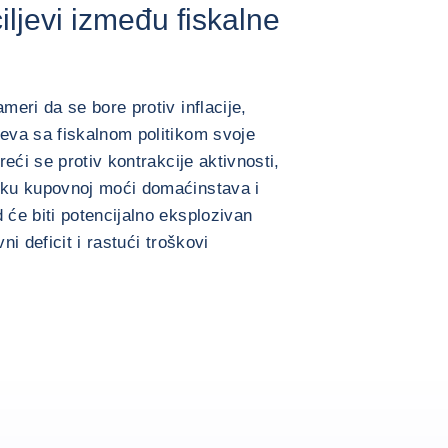
iljevi između fiskalne
eri da se bore protiv inflacije,
eva sa fiskalnom politikom svoje
eći se protiv kontrakcije aktivnosti,
ku kupovnoj moći domaćinstava i
će biti potencijalno eksplozivan
ni deficit i rastući troškovi