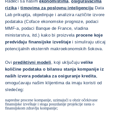
Radeći sa našim
ekonomistima
,
osiguravačima
rizika
i
timovima za poslovnu inteligenciju
Data
Lab prikuplja, objedinjuje i analizira različite izvore
podataka (Coface ekonomske prognoze, podaci
MMF-a, podaci Banque de France, vladina
ministarstva, itd.) kako bi proizvela
procene koje
predviđaju finansijske izveštaje
i simuliraju uticaj
potencijalnih eksternih makroekonomskih šokova.
Ovi
prediktivni modeli
, koji uključuju
velike
količine podataka o bilansu stanja kompanije iz
naših izvora podataka za osiguranje kredita
,
omogućavaju našim klijentima da imaju koristi od
sledećeg:
napredne procene kompanije, uzimajući u obzir očekivane
finansijske izveštaje i stoga pouzdanije projekcije rasta o
finansijskom zdravlju kompanije;