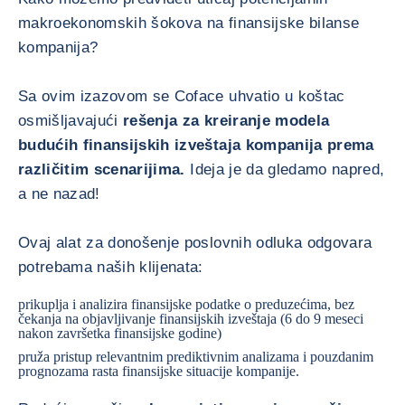
makroekonomskih šokova na finansijske bilanse
kompanija?
Sa ovim izazovom se Coface uhvatio u koštac
osmišljavajući
rešenja za kreiranje modela
budućih finansijskih izveštaja kompanija prema
različitim scenarijima.
Ideja je da gledamo napred,
a ne nazad!
Ovaj alat za donošenje poslovnih odluka odgovara
potrebama naših klijenata:
prikuplja i analizira finansijske podatke o preduzećima, bez
čekanja na objavljivanje finansijskih izveštaja (6 do 9 meseci
nakon završetka finansijske godine)
pruža pristup relevantnim prediktivnim analizama i pouzdanim
prognozama rasta finansijske situacije kompanije.