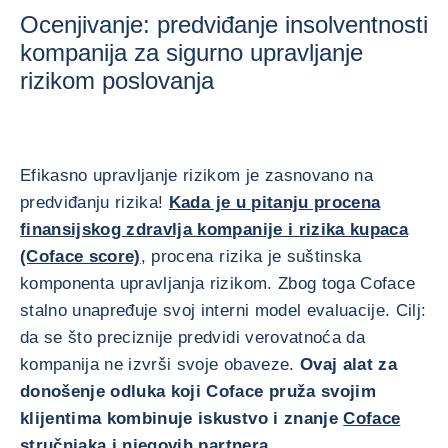
Ocenjivanje: predviđanje insolventnosti
kompanija za sigurno upravljanje
rizikom poslovanja
Efikasno upravljanje rizikom je zasnovano na
predviđanju rizika!
Kada je u pitanju procena
finansijskog zdravlja kompanije i rizika kupaca
(Coface score)
, procena rizika je suštinska
komponenta upravljanja rizikom. Zbog toga Coface
stalno unapređuje svoj interni model evaluacije. Cilj:
da se što preciznije predvidi verovatnoća da
kompanija ne izvrši svoje obaveze.
Ovaj alat za
donošenje odluka koji Coface pruža svojim
klijentima kombinuje iskustvo i znanje
Coface
stručnjaka
i njegovih partnera.