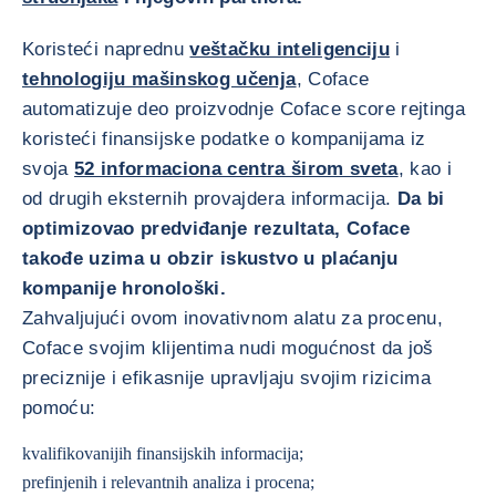
Koristeći naprednu
veštačku inteligenciju
i
tehnologiju mašinskog učenja
, Coface
automatizuje deo proizvodnje Coface score rejtinga
koristeći finansijske podatke o kompanijama iz
svoja
52 informaciona centra širom sveta
, kao i
od drugih eksternih provajdera informacija.
Da bi
optimizovao predviđanje rezultata, Coface
takođe uzima u obzir iskustvo u plaćanju
kompanije hronološki.
Zahvaljujući ovom inovativnom alatu za procenu,
Coface svojim klijentima nudi mogućnost da još
preciznije i efikasnije upravljaju svojim rizicima
pomoću:
kvalifikovanijih finansijskih informacija;
prefinjenih i relevantnih analiza i procena;