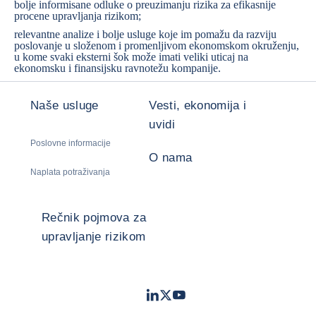
bolje informisane odluke o preuzimanju rizika za efikasnije
procene upravljanja rizikom;
relevantne analize i bolje usluge koje im pomažu da razviju
poslovanje u složenom i promenljivom ekonomskom okruženju,
u kome svaki eksterni šok može imati veliki uticaj na
ekonomsku i finansijsku ravnotežu kompanije.
Naše usluge
Vesti, ekonomija i
uvidi
Poslovne informacije
O nama
Naplata potraživanja
Rečnik pojmova za
upravljanje rizikom
LinkedIn
Twitter
Youtube
- Coface
- Coface
- Coface