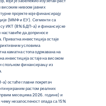
, који је забележио изузетан раст
н високим нивоом јавних
турне пројекте које финансирају
ије (ММФ и ЕУ). Сегменти са
 су ИКТ (8% БДП-а) и финансијске
 и наставиће да доприносе
. Приватна инвестиција остаје
стриктивним условима
тна каматна стопа одржавана на
на инвестиција остаје на високом
и и спољном финансирању из
а.
а) остаће главни покретач
онтинуираним растом реалних
првим месецима 2026. године) и
 чему незапосленост опада са 15%