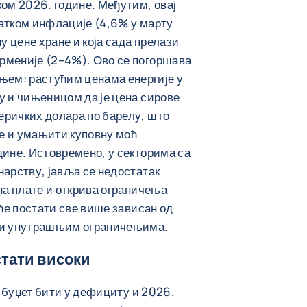
ком 2026. године. Међутим, овај
атком инфлације (4,6% у марту
у цене хране и која сада прелази
рменије (2–4%). Ово се погоршава
ем: растућим ценама енергије у
у и чињеницом да је цена сирове
еричких долара по барелу, што
е и умањити куповну моћ
дине. Истовремено, у секторима са
нарству, јавља се недостатак
на плате и открива ограничења
 ће постати све више зависан од
ији унутрашњим ограничењима.
стати високи
ће буџет бити у дефициту и 2026.