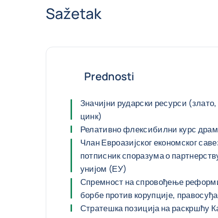
Sažetak
Prednosti
Значијни рударски ресурси (злато,
цинк)
Релативно флексибилни курс дра
Члан Евроазијског економског саве
потписник споразума о партнерств
унијом (ЕУ)
Спремност на спровођење реформ
борбе против корупције, правосуђа
Стратешка позиција на раскршћу К