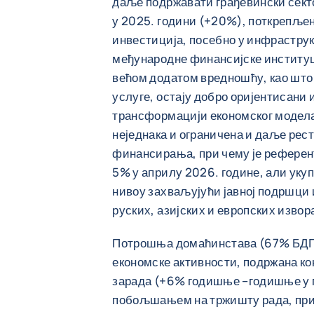
даље подржавати грађевински сектор
у 2025. години (+20%), поткрепље
инвестиција, посебно у инфраструк
међународне финансијске институц
већом додатом вредношћу, као што
услуге, остају добро оријентисани
трансформацији економског модела
неједнака и ограничена и даље ре
финансирања, при чему је референ
5% у априлу 2026. године, али укуп
нивоу захваљујући јавној подршц
руских, азијских и европских извор
Потрошња домаћинстава (67% БДП-
економске активности, подржана к
зарада (+6% годишње –годишње у 
побољшањем на тржишту рада, при