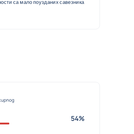
ности са мало поузданих савезника
ukupnog
54%