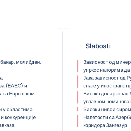
Slabosti
 бакар, молибден,
Зависност од минер
упркос напорима да
ма
Јака зависност од Р
за (ЕАЕС) и
снаге у иностранств
у са Европском
Високо доларзован б
углавном номинован
и у областима
Високи нивои сиро
 и конкуренције
Напетости са Азерб
авказа
коридора Зангезур