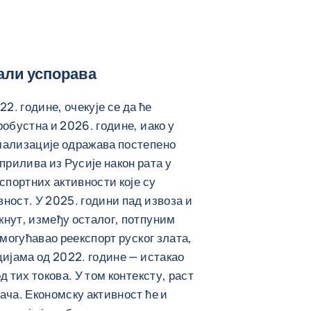
 али успорава
2. године, очекује се да ће
обустна и 2026. године, иако у
мализације одражава постепено
рилива из Русије након рата у
спортних активности које су
ност. У 2025. години пад извоза и
нут, између осталог, потпуним
омогућавао реекспорт руског злата,
цијама од 2022. године — истакао
 тих токова. У том контексту, раст
ача. Економску активност ће и