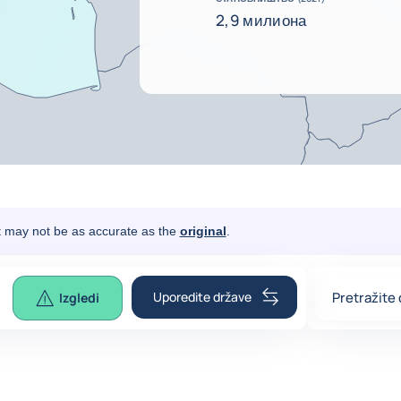
2,9 милиона
It may not be as accurate as the
original
.
Uporedite države
Pretražite
Izgledi
0
suggestio