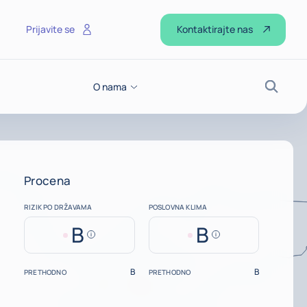
Kontaktirajte nas
Prijavite se
O nama
Pretraž
Procena
RIZIK PO DRŽAVAMA
POSLOVNA KLIMA
B
B
Help
Help
B
B
PRETHODNO
PRETHODNO