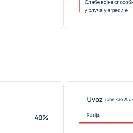
Слабе војне способ
у случају агресије
Uvoz
robe kao % 
Rusija
40%