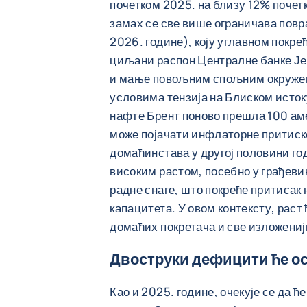
почетком 2025. на близу 12% почет
замах се све више ограничава повр
2026. године), коју углавном покрећ
циљани распон Централне банке Је
и мање повољним спољним окружењ
условима тензија на Блиском исток
нафте Брент поново прешла 100 ам
може појачати инфлаторне притиск
домаћинстава у другој половини го
високим растом, посебно у грађеви
радне снаге, што покреће притисак 
капацитета. У овом контексту, раст
домаћих покретача и све изложен
Двоструки дефицити ће о
Као и 2025. године, очекује се да 