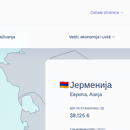
Ostale stranice
aživanja
Vesti, ekonomija i uvidi
Јерменија
Европа, Азија
BDP PO STANOVNIKU ($)
$8,125.6
СТАНОВНИШТВО (2021)