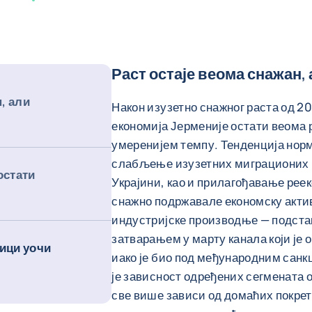
Раст остаје веома снажан,
, али
Након изузетно снажног раста од 202
економија Јерменије остати веома р
умеренијем темпу. Тенденција нор
слабљење изузетних миграционих п
остати
Украјини, као и прилагођавање реек
снажно подржавале економску актив
индустријске производње — подстак
затварањем у марту канала који је 
ици уочи
иако је био под међународним санк
је зависност одређених сегмената од
све више зависи од домаћих покрет