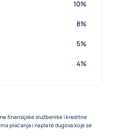
10%
8%
5%
4%
ne finansijske službenike i kreditne
ma plaćanja i naplate dugova koje se