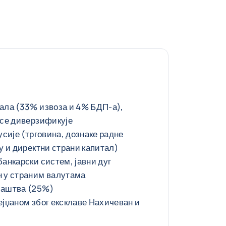
ала (33% извоза и 4% БДП-а),
 се диверзификује
усије (трговина, дознаке радне
у и директни страни капитал)
анкарски систем, јавни дуг
 у страним валутама
маштва (25%)
ејџаном због ексклаве Нахичеван и