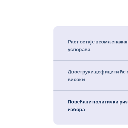
Раст остаје веома снажан
успорава
Двоструки дефицити ће 
високи
Повећани политички риз
избора