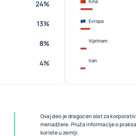
Kina
24%
Evropa
13%
Vijetnam
8%
Iran
4%
Ovaj deo je dragocen alat za korporativ
menadžere. Pruža informacije o praksa
koriste u zemlji.