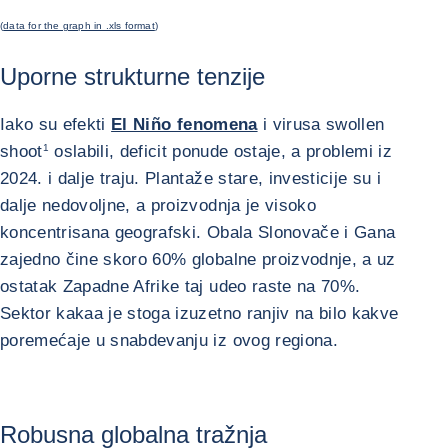
(
data for the graph in .xls format
)
Uporne strukturne tenzije
Iako su efekti
El Niño fenomena
i virusa swollen
shoot
1
oslabili, deficit ponude ostaje, a problemi iz
2024. i dalje traju. Plantaže stare, investicije su i
dalje nedovoljne, a proizvodnja je visoko
koncentrisana geografski. Obala Slonovače i Gana
zajedno čine skoro 60% globalne proizvodnje, a uz
ostatak Zapadne Afrike taj udeo raste na 70%.
Sektor kakaa je stoga izuzetno ranjiv na bilo kakve
poremećaje u snabdevanju iz ovog regiona.
Robusna globalna tražnja