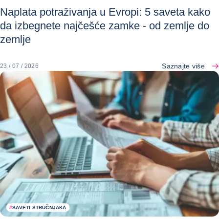
Naplata potraživanja u Evropi: 5 saveta kako
da izbegnete najčešće zamke - od zemlje do
zemlje
Saznajte više
23 / 07 / 2026
#
SAVETI STRUČNJAKA