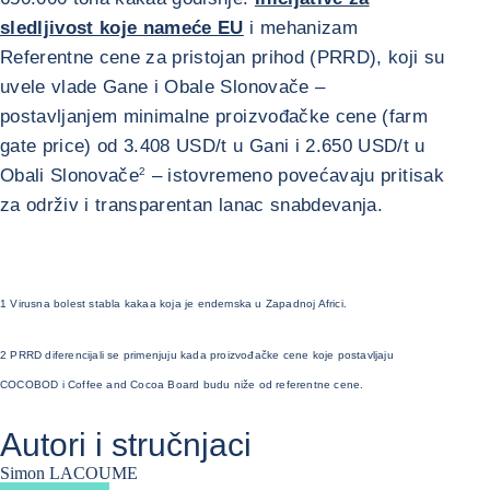
sledljivost koje nameće EU
i mehanizam
Referentne cene za pristojan prihod (PRRD), koji su
uvele vlade Gane i Obale Slonovače –
postavljanjem minimalne proizvođačke cene (farm
gate price) od 3.408 USD/t u Gani i 2.650 USD/t u
Obali Slonovače
2
– istovremeno povećavaju pritisak
za održiv i transparentan lanac snabdevanja.
1 Virusna bolest stabla kakaa koja je endemska u Zapadnoj Africi.
2 PRRD diferencijali se primenjuju kada proizvođačke cene koje postavljaju
COCOBOD i Coffee and Cocoa Board budu niže od referentne cene.
Autori i stručnjaci
Simon LACOUME