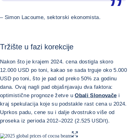
– Simon Lacoume, sektorski ekonomista.
Tržište u fazi korekcije
Nakon što je krajem 2024. cena dostigla skoro
12.000 USD po toni, kakao se sada trguje oko 5.000
USD po toni, što je pad od preko 50% za godinu
dana. Ovaj nagli pad objašnjavaju dva faktora:
optimistične prognoze žetve u
Obali Slonovače
i
kraj spekulacija koje su podstakle rast cena u 2024.
Uprkos padu, cene su i dalje dvostruko više od
proseka iz perioda 2012–2022 (2.525 USD/t).
POVEĆAJ SLIKU