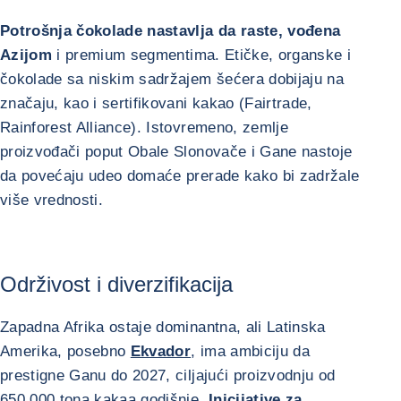
Potrošnja čokolade nastavlja da raste, vođena
Azijom
i premium segmentima. Etičke, organske i
čokolade sa niskim sadržajem šećera dobijaju na
značaju, kao i sertifikovani kakao (Fairtrade,
Rainforest Alliance). Istovremeno, zemlje
proizvođači poput Obale Slonovače i Gane nastoje
da povećaju udeo domaće prerade kako bi zadržale
više vrednosti.
Održivost i diverzifikacija
Zapadna Afrika ostaje dominantna, ali Latinska
Amerika, posebno
Ekvador
, ima ambiciju da
prestigne Ganu do 2027, ciljajući proizvodnju od
650.000 tona kakaa godišnje.
Inicijative za