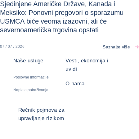
Sjedinjene Američke Države, Kanada i
Meksiko: Ponovni pregovori o sporazumu
USMCA biće veoma izazovni, ali će
severnoamerička trgovina opstati
Saznajte više
07 / 07 / 2026
Naše usluge
Vesti, ekonomija i
uvidi
Poslovne informacije
O nama
Naplata potraživanja
Rečnik pojmova za
upravljanje rizikom