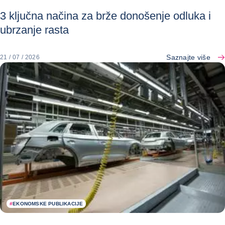
3 ključna načina za brže donošenje odluka i
ubrzanje rasta
Saznajte više
21 / 07 / 2026
#
EKONOMSKE PUBLIKACIJE