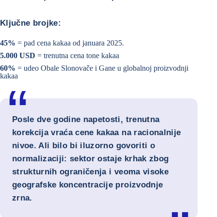
Ključne brojke:
45%
= pad cena kakaa od januara 2025.
5.000 USD
= trenutna cena tone kakaa
60%
= udeo Obale Slonovače i Gane u globalnoj proizvodnji
kakaa
Posle dve godine napetosti, trenutna
korekcija vraća cene kakaa na racionalnije
nivoe. Ali bilo bi iluzorno govoriti o
normalizaciji: sektor ostaje krhak zbog
strukturnih ograničenja i veoma visoke
geografske koncentracije proizvodnje
zrna.