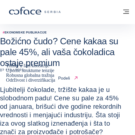
Saznajte više
Povratak na početnu stranicu
Me
COFACE FOR TRADE - POČETNA STRAN
SERBIA
#
EKONOMSKE PUBLIKACIJE
Božićno čudo? Cene kakaa su
pale 45%, ali vaša čokoladica
ostaje premium
Tržište u fazi korekcije
Uporne strukturne tenzije
02 / 12 / 2025
Robusna globalna tražnja
Podeli
Održivost i diverzifikacija
Ljubitelji čokolade, tržište kakaa je u
slobodnom padu! Cene su pale za 45%
od januara, brišući dve godine rekordnih
vrednosti i menjajući industriju. Šta stoji
iza ovog slatkog iznenađenja i šta to
znači za proizvođače i potrošače?