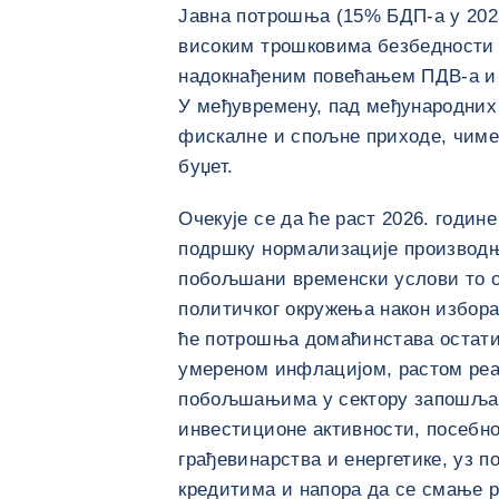
Јавна потрошња (15% БДП-а у 2023
високим трошковима безбедности 
надокнађеним повећањем ПДВ-а и 
У међувремену, пад међународних
фискалне и спољне приходе, чиме 
буџет.
Очекује се да ће раст 2026. годин
подршку нормализације производњ
побољшани временски услови то о
политичког окружења након избора 
ће потрошња домаћинстава остати 
умереном инфлацијом, растом реа
побољшањима у сектору запошљав
инвестиционе активности, посебно
грађевинарства и енергетике, уз 
кредитима и напора да се смање р