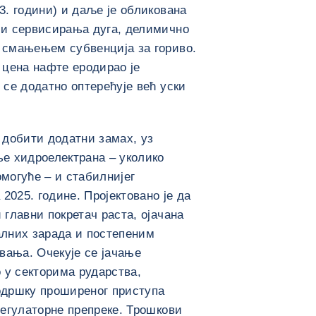
. години) и даље је обликована
и сервисирања дуга, делимично
смањењем субвенција за гориво.
 цена нафте еродирао је
се додатно оптерећује већ уски
е добити додатни замах, уз
е хидроелектрана – уколико
могуће – и стабилнијег
2025. године. Пројектовано је да
главни покретач раста, ојачана
лних зарада и постепеним
ања. Очекује се јачање
 у секторима рударства,
подршку проширеног приступа
егулаторне препреке. Трошкови