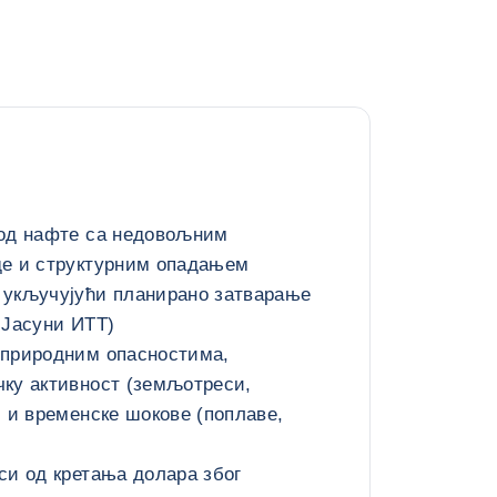
 од нафте са недовољним
де и структурним опадањем
 укључујући планирано затварање
 Јасуни ИТТ)
 природним опасностима,
чку активност (земљотреси,
) и временске шокове (поплаве,
си од кретања долара због