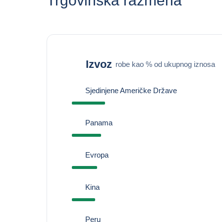
Trgovinska razmena
Izvoz
robe kao % od ukupnog iznosa
Sjedinjene Američke Države
Panama
Evropa
Kina
Peru