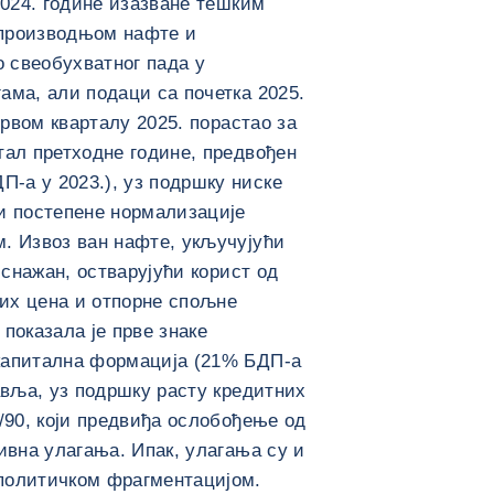
2024. године изазване тешким
 производњом нафте и
о свеобухватног пада у
ама, али подаци са почетка 2025.
првом кварталу 2025. порастао за
тал претходне године, предвођен
-а у 2023.), уз подршку ниске
и постепене нормализације
. Извоз ван нафте, укључујући
 снажан, остварујући корист од
их цена и отпорне спољне
показала је прве знаке
капитална формација (21% БДП-а
авља, уз подршку расту кредитних
/90, који предвиђа ослобођење од
ивна улагања. Ипак, улагања су и
политичком фрагментацијом.