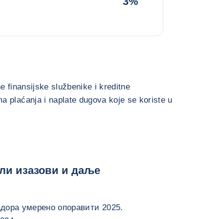
3%
e finansijske službenike i kreditne
 plaćanja i naplate dugova koje se koriste u
али изазови и даље
адора умерено опоравити 2025.