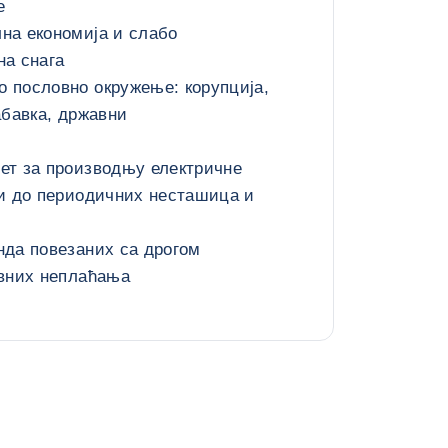
e
на економија и слабо
на снага
 пословно окружење: корупција,
абавка, државни
ет за производњу електричне
ди до периодичних несташица и
нда повезаних са дрогом
авних неплаћања