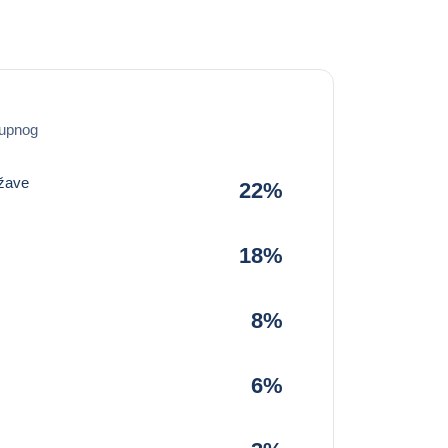
kupnog
ržave
22%
18%
8%
6%