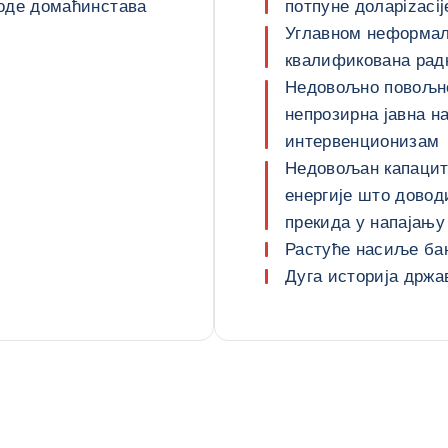
ходе домаћинстава
потпуне доларizacij
Углавном неформал
квалификована рад
Недовољно повољно
непрозирна јавна н
интервенционизам
Недовољан капацит
енергије што дово
прекида у напајању
Растуће насиље ба
Дуга историја држ