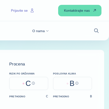
Kontaktirajte nas
Prijavite se
O nama
Pretraži
Procena
RIZIK PO DRŽAVAMA
POSLOVNA KLIMA
C
B
Help
Help
C
B
PRETHODNO
PRETHODNO