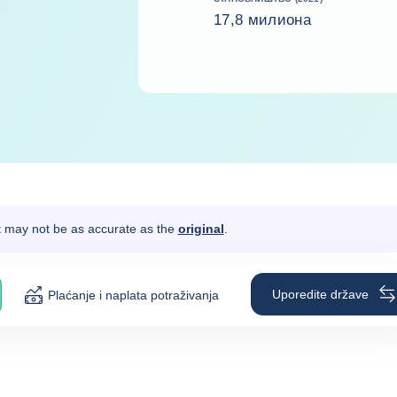
17,8 милиона
It may not be as accurate as the
original
.
Uporedite države
Plaćanje i naplata potraživanja