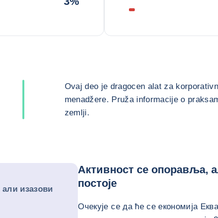
3%
Ovaj deo je dragocen alat za korporativn
menadžere. Pruža informacije o praksama
zemlji.
Активност се опоравља, 
постоје
 али изазови
Очекује се да ће се економија Екв