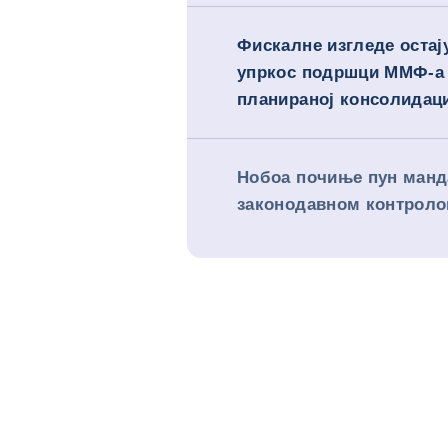
Фискалне изгледе остај
упркос подршци ММФ-а
планираној консолидац
Нобоа почиње пун манд
законодавном контрол