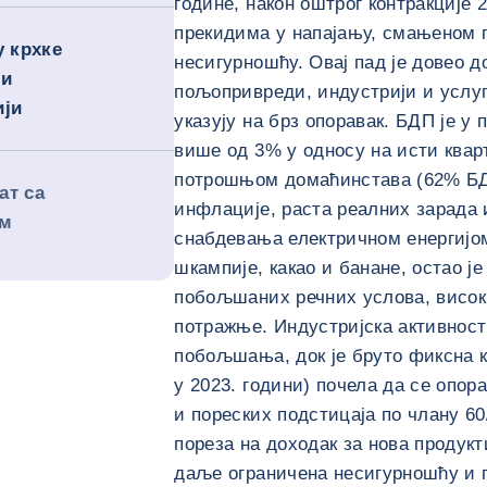
године, након оштрог контракције 
прекидима у напајању, смањеном
у крхке
несигурношћу. Овај пад је довео д
 и
пољопривреди, индустрији и услуг
ији
указују на брз опоравак. БДП је у 
више од 3% у односу на исти квар
потрошњом домаћинстава (62% БДП
ат са
инфлације, раста реалних зарада 
ом
снабдевања електричном енергијом
шкампије, какао и банане, остао је
побољшаних речних услова, висок
потражње. Индустријска активност 
побољшања, док је бруто фиксна 
у 2023. години) почела да се опор
и пореских подстицаја по члану 60
пореза на доходак за нова продукт
даље ограничена несигурношћу и 