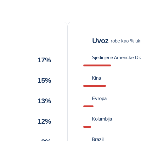
Uvoz
robe kao % u
Sjedinjene Američke D
17%
Kina
15%
Evropa
13%
Kolumbija
12%
Brazil