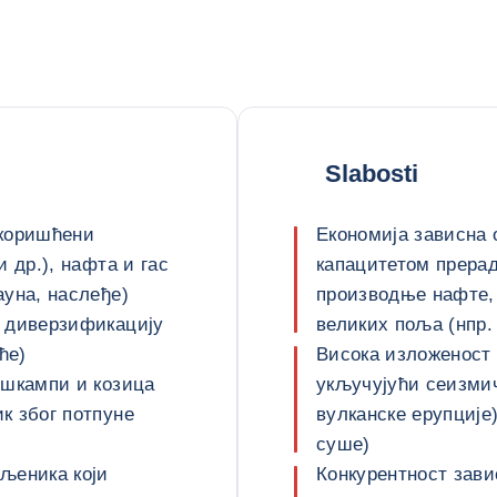
Slabosti
скоришћени
Економија зависна
 др.), нафта и гас
капацитетом прера
ауна, наслеђе)
производње нафте,
а диверзификацију
великих поља (нпр.
ће)
Висока изложеност
 шкампи и козица
укључујући сеизми
к због потпуне
вулканске ерупције
суше)
љеника који
Конкурентност зави