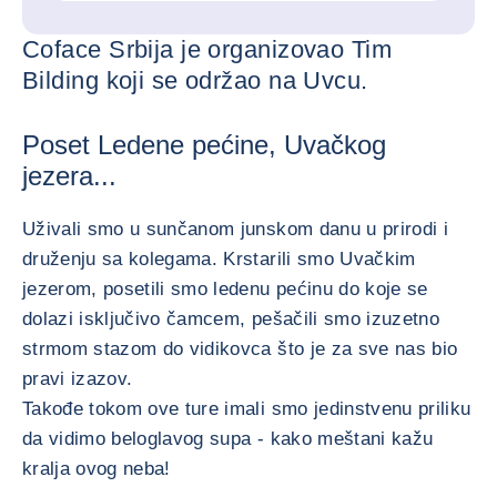
Coface Srbija je organizovao Tim
Bilding koji se održao na Uvcu.
Poset Ledene pećine, Uvačkog
jezera...
Uživali smo u sunčanom junskom danu u prirodi i
druženju sa kolegama. Krstarili smo Uvačkim
jezerom, posetili smo ledenu pećinu do koje se
dolazi isključivo čamcem, pešačili smo izuzetno
strmom stazom do vidikovca što je za sve nas bio
pravi izazov.
Takođe tokom ove ture imali smo jedinstvenu priliku
da vidimo beloglavog supa - kako meštani kažu
kralja ovog neba!