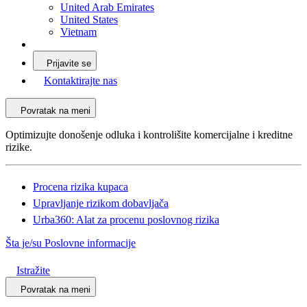
United Arab Emirates
United States
Vietnam
Prijavite se
Kontaktirajte nas
Povratak na meni
Optimizujte donošenje odluka i kontrolišite komercijalne i kreditne
rizike.
Procena rizika kupaca
Upravljanje rizikom dobavljača
Urba360: Alat za procenu poslovnog rizika
Šta je/su Poslovne informacije
Istražite
Povratak na meni