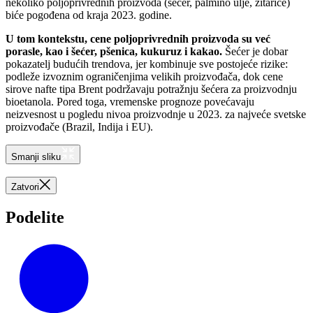
nekoliko poljoprivrednih proizvoda (šećer, palmino ulje, žitarice)
biće pogođena od kraja 2023. godine.
U tom kontekstu, cene poljoprivrednih proizvoda su već
porasle, kao i šećer, pšenica, kukuruz i kakao.
Šećer je dobar
pokazatelj budućih trendova, jer kombinuje sve postojeće rizike:
podleže izvoznim ograničenjima velikih proizvođača, dok cene
sirove nafte tipa Brent podržavaju potražnju šećera za proizvodnju
bioetanola. Pored toga, vremenske prognoze povećavaju
neizvesnost u pogledu nivoa proizvodnje u 2023. za najveće svetske
proizvođače (Brazil, Indija i EU).
Smanji sliku
Zatvori
Podelite