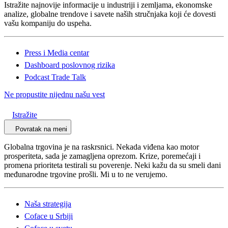
Istražite najnovije informacije u industriji i zemljama, ekonomske
analize, globalne trendove i savete naših stručnjaka koji će dovesti
vašu kompaniju do uspeha.
Press i Media centar
Dashboard poslovnog rizika
Podcast Trade Talk
Ne propustite nijednu našu vest
Istražite
Povratak na meni
Globalna trgovina je na raskrsnici. Nekada viđena kao motor
prosperiteta, sada je zamagljena oprezom. Krize, poremećaji i
promena prioriteta testirali su poverenje. Neki kažu da su smeli dani
međunarodne trgovine prošli. Mi u to ne verujemo.
Naša strategija
Coface u Srbiji