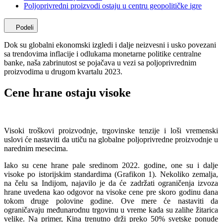
Poljoprivredni proizvodi ostaju u centru geopolitičke igre
Podeli
Dok su globalni ekonomski izgledi i dalje neizvesni i usko povezani
sa trendovima inflacije i odlukama monetarne politike centralne
banke, naša zabrinutost se pojačava u vezi sa poljoprivrednim
proizvodima u drugom kvartalu 2023.
Cene hrane ostaju visoke
Visoki troškovi proizvodnje, trgovinske tenzije i loši vremenski
uslovi će nastaviti da utiču na globalne poljoprivredne proizvodnje u
narednim mesecima.
Iako su cene hrane pale sredinom 2022. godine, one su i dalje
visoke po istorijskim standardima (Grafikon 1). Nekoliko zemalja,
na čelu sa Indijom, najavilo je da će zadržati ograničenja izvoza
hrane uvedena kao odgovor na visoke cene pre skoro godinu dana
tokom druge polovine godine. Ove mere će nastaviti da
ograničavaju međunarodnu trgovinu u vreme kada su zalihe žitarica
velike. Na primer, Кina trenutno drži preko 50% svetske ponude