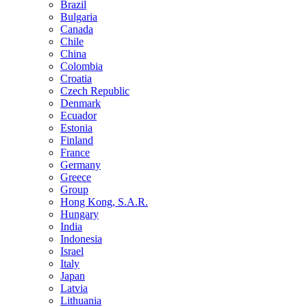
Brazil
Bulgaria
Canada
Chile
China
Colombia
Croatia
Czech Republic
Denmark
Ecuador
Estonia
Finland
France
Germany
Greece
Group
Hong Kong, S.A.R.
Hungary
India
Indonesia
Israel
Italy
Japan
Latvia
Lithuania