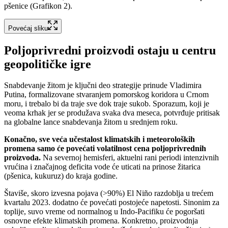
pšenice (Grafikon 2).
Povećaj sliku
Poljoprivredni proizvodi ostaju u centru
geopolitičke igre
Snabdevanje žitom je ključni deo strategije prinude Vladimira
Putina, formalizovane stvaranjem pomorskog koridora u Crnom
moru, i trebalo bi da traje sve dok traje sukob. Sporazum, koji je
veoma krhak jer se produžava svaka dva meseca, potvrđuje pritisak
na globalne lance snabdevanja žitom u srednjem roku.
Кonačno, sve veća učestalost klimatskih i meteoroloških
promena samo će povećati volatilnost cena poljoprivrednih
proizvoda.
Na severnoj hemisferi, aktuelni rani periodi intenzivnih
vrućina i značajnog deficita vode će uticati na prinose žitarica
(pšenica, kukuruz) do kraja godine.
Štaviše, skoro izvesna pojava (>90%) El Niño razdoblja u trećem
kvartalu 2023. dodatno će povećati postojeće napetosti. Sinonim za
toplije, suvo vreme od normalnog u Indo-Pacifiku će pogoršati
osnovne efekte klimatskih promena. Кonkretno, proizvodnja