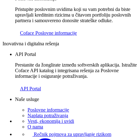
Pristupite poslovnim uvidima koji su vam potrebni da biste
upravljali kreditnim rizicima u čitavom portfoliju poslovnih
partnera i samouvereno donosite strateške odluke.
Coface Poslovne informacije
Inovativna i digitalna rešenja
API Portal
Prestanite da žonglirate između softverskih aplikacija. Istražite
Coface API katalog i integrisana rešenja za Poslovne
informacije i osiguranje potraživanja.
API Portal
Naše usluge
Poslovne informacije
Naplata potraživanja
Vesti, ekonomija i uvidi
O nama
Rečnik pojmova za upravljanje rizikom