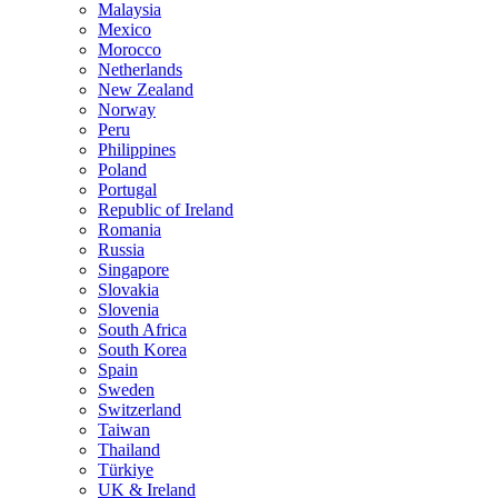
Malaysia
Mexico
Morocco
Netherlands
New Zealand
Norway
Peru
Philippines
Poland
Portugal
Republic of Ireland
Romania
Russia
Singapore
Slovakia
Slovenia
South Africa
South Korea
Spain
Sweden
Switzerland
Taiwan
Thailand
Türkiye
UK & Ireland