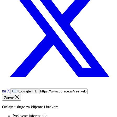
na X
Kopirajte link
Zatvori
Onlajn usluge za klijente i brokere
Poslovne informacije