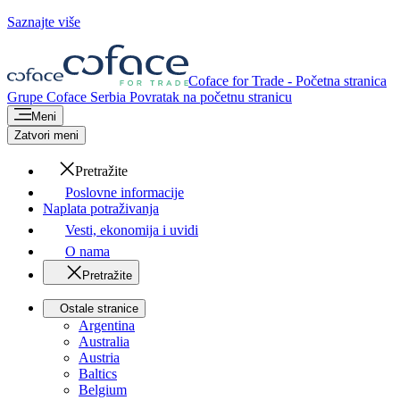
Saznajte više
Coface for Trade - Početna stranica
Grupe Coface
Serbia
Povratak na početnu stranicu
Meni
Zatvori meni
Pretražite
Poslovne informacije
Naplata potraživanja
Vesti, ekonomija i uvidi
O nama
Pretražite
Ostale stranice
Argentina
Australia
Austria
Baltics
Belgium