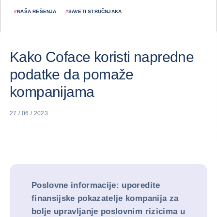
#
NAŠA REŠENJA
#
SAVETI STRUČNJAKA
Kako Coface koristi napredne
podatke da pomaže
kompanijama
27 / 06 / 2023
Poslovne informacije: uporedite
finansijske pokazatelje kompanija za
bolje upravljanje poslovnim rizicima u