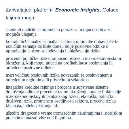
Zahvaljujući platformi
Economic Insights
, Coface
klijenti mogu:
skenirati različite ekonomije u potrazi za mogućnostima za
moguća ulaganja
kreiraju brže analize zemalja i sektora; uporedite dobavljače iz
različitih zemalja da biste doneli bolje poslovne odluke o
upravljanju lancem snabdevanja i ublažavanju rizika.
proceniti političke rizike, odnosno uslove u makroekonomskom
okruženju, koji mogu uticati na profitabilnost poslovanja ili
određene poslovne odluke.
meri veličinu poslovnih rizika povezanih sa poslovanjem u
određenim regionima ili privrednim sektorima.
integrišite kreditne rejtinge i procene u sopstvene sisteme
donošenja odluka: procenite radno okruženje, pratite fluktuacije
makroekonomskog ili bankarskog rizika, ekološki, politički i
društveni rizik, promene u osetljivosti sektora, procene rizika
klijenata, indeks plaćanja itd.
uštedite dragoceno vreme tromesečnim ažuriranjima i istorijskim
podacima unazad više od 10 godina.