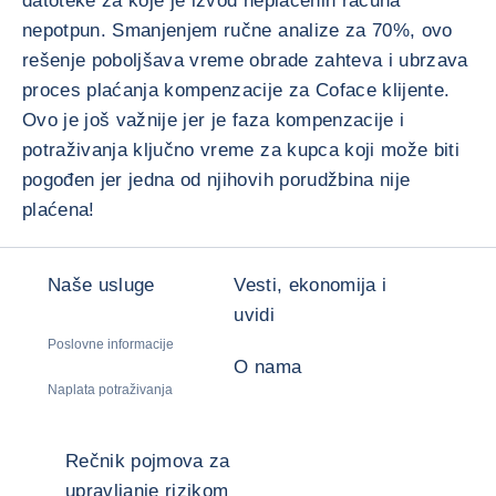
datoteke za koje je izvod neplaćenih računa
nepotpun. Smanjenjem ručne analize za 70%, ovo
rešenje poboljšava vreme obrade zahteva i ubrzava
proces plaćanja kompenzacije za Coface klijente.
Ovo je još važnije jer je faza kompenzacije i
potraživanja ključno vreme za kupca koji može biti
pogođen jer jedna od njihovih porudžbina nije
plaćena!
Naše usluge
Vesti, ekonomija i
uvidi
Poslovne informacije
O nama
Naplata potraživanja
Rečnik pojmova za
upravljanje rizikom