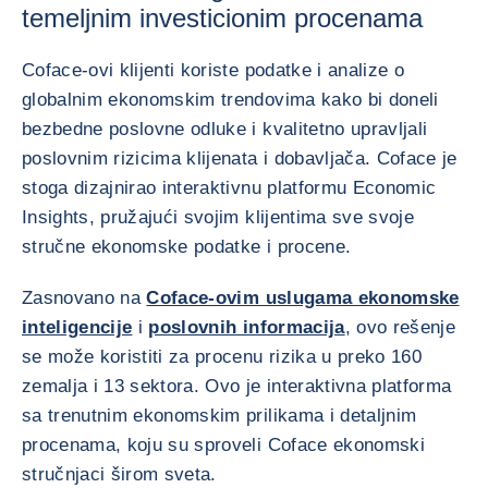
temeljnim investicionim procenama
Coface-ovi klijenti koriste podatke i analize o
globalnim ekonomskim trendovima kako bi doneli
bezbedne poslovne odluke i kvalitetno upravljali
poslovnim rizicima klijenata i dobavljača. Coface je
stoga dizajnirao interaktivnu platformu Economic
Insights, pružajući svojim klijentima sve svoje
stručne ekonomske podatke i procene.
Zasnovano na
Coface-ovim uslugama ekonomske
inteligencije
i
poslovnih informacija
, ovo rešenje
se može koristiti za procenu rizika u preko 160
zemalja i 13 sektora. Ovo je interaktivna platforma
sa trenutnim ekonomskim prilikama i detaljnim
procenama, koju su sproveli Coface ekonomski
stručnjaci širom sveta.