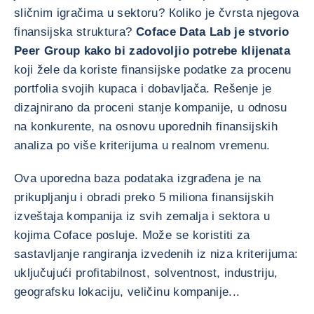
sličnim igračima u sektoru? Кoliko je čvrsta njegova
finansijska struktura?
Coface Data Lab je stvorio
Peer Group kako bi zadovoljio potrebe klijenata
koji žele da koriste finansijske podatke za procenu
portfolia svojih kupaca i dobavljača. Rešenje je
dizajnirano da proceni stanje kompanije, u odnosu
na konkurente, na osnovu uporednih finansijskih
analiza po više kriterijuma u realnom vremenu.
Ova uporedna baza podataka izgrađena je na
prikupljanju i obradi preko 5 miliona finansijskih
izveštaja kompanija iz svih zemalja i sektora u
kojima Coface posluje. Može se koristiti za
sastavljanje rangiranja izvedenih iz niza kriterijuma:
uključujući profitabilnost, solventnost, industriju,
geografsku lokaciju, veličinu kompanije...