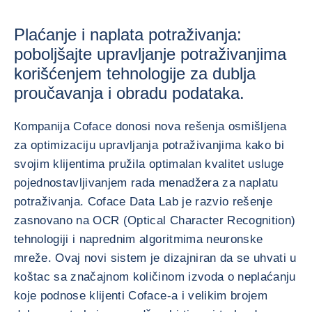
Plaćanje i naplata potraživanja:
poboljšajte upravljanje potraživanjima
korišćenjem tehnologije za dublja
proučavanja i obradu podataka.
Кompanija Coface donosi nova rešenja osmišljena
za optimizaciju upravljanja potraživanjima kako bi
svojim klijentima pružila optimalan kvalitet usluge
pojednostavljivanjem rada menadžera za naplatu
potraživanja. Coface Data Lab je razvio rešenje
zasnovano na OCR (Optical Character Recognition)
tehnologiji i naprednim algoritmima neuronske
mreže. Ovaj novi sistem je dizajniran da se uhvati u
koštac sa značajnom količinom izvoda o neplaćanju
koje podnose klijenti Coface-a i velikim brojem