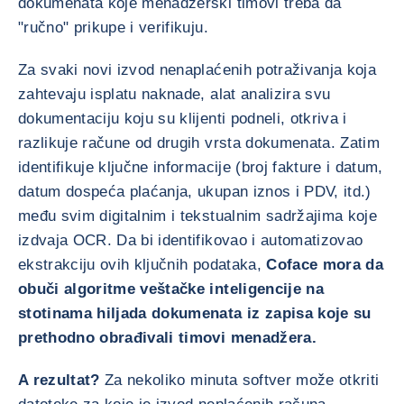
dokumenata koje menadžerski timovi treba da
"ručno" prikupe i verifikuju.
Za svaki novi izvod nenaplaćenih potraživanja koja
zahtevaju isplatu naknade, alat analizira svu
dokumentaciju koju su klijenti podneli, otkriva i
razlikuje račune od drugih vrsta dokumenata. Zatim
identifikuje ključne informacije (broj fakture i datum,
datum dospeća plaćanja, ukupan iznos i PDV, itd.)
među svim digitalnim i tekstualnim sadržajima koje
izdvaja OCR. Da bi identifikovao i automatizovao
ekstrakciju ovih ključnih podataka,
Coface mora da
obuči algoritme veštačke inteligencije na
stotinama hiljada dokumenata iz zapisa koje su
prethodno obrađivali timovi menadžera.
A rezultat?
Za nekoliko minuta softver može otkriti