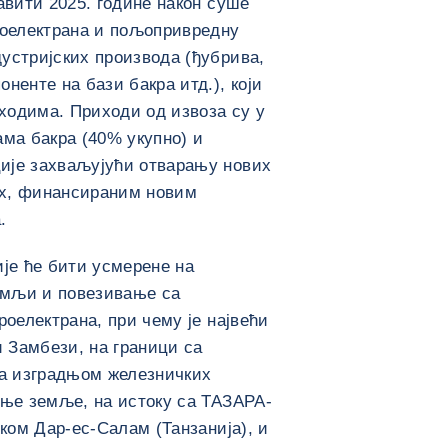
авити 2025. године након суше
роелектрана и пољопривредну
устријских производа (ђубрива,
ненте на бази бакра итд.), који
ходима. Приходи од извоза су у
ама бакра (40% укупно) и
ије захваљујући отварању нових
их, финансираним новим
.
ије ће бити усмерене на
емљи и повезивање са
роелектрана, при чему је највећи
и Замбези, на граници са
са изградњом железничких
ање земље, на истоку са ТАЗАРА-
уком Дар-ес-Салам (Танзанија), и