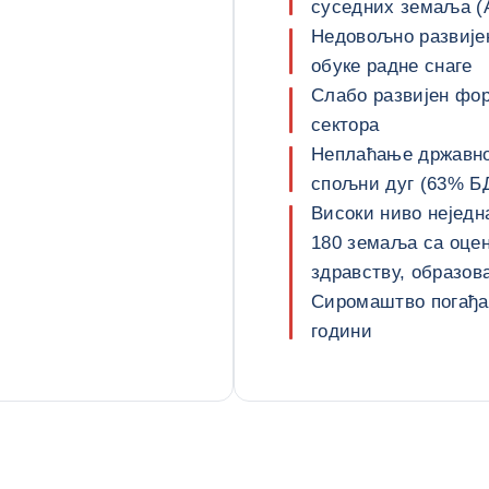
суседних земаља (А
Недовољно развијен
обуке радне снаге
Слабо развијен фор
сектора
Неплаћање државног
спољни дуг (63% БД
Високи ниво неједна
180 земаља са оцен
здравству, образов
Сиромаштво погађа
години