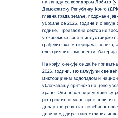
на западу са коридором Лобито (у 
Демократску Републику Конго (ДРК
главна града земље, подржани јав
убрзаће се 2026. године и очекује
године. Производни сектор не заос
у економске зоне и индустријске 
грађевинског материјала, челика,
електричних компоненти, батерија 
На крају, очекује се да ће приват
2026. години, захваљујући све ве
Викторијиним водопадом и национ
ублажавању притиска на цене увоз
хране. Ови повољнији услови су р
рестриктивне монетарне политике,
долар као резултат повећаног пов
девиза од директних страних инве