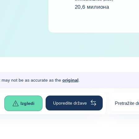
20,6 милиона
It may not be as accurate as the
original
.
Uporedite države
Pretražite 
Izgledi
0
suggestio