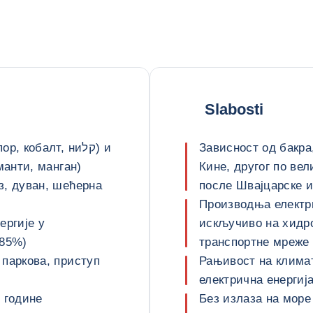
Slabosti
кобалт, ниקל) и
Зависност од бакра
манти, манган)
Кине, другог по ве
з, дуван, шећерна
после Швајцарске и
Производња електри
ергије у
искључиво на хидро
(85%)
транспортне мреже 
 паркова, приступ
Рањивост на клима
електрична енергиј
 године
Без излаза на море