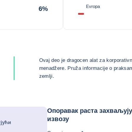
Evropa
6%
Ovaj deo je dragocen alat za korporativn
menadžere. Pruža informacije o praksama
zemlji.
Опоравак раста захваљуј
извозу
јући