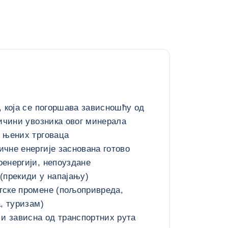
, која се погоршава зависношћу од
личини увозника овог минерала
 њених трговаца
чне енергије заснована готово
енергији, непоуздане
(прекиди у напајању)
тске промене (пољопривреда,
а, туризам)
 и зависна од транспортних рута