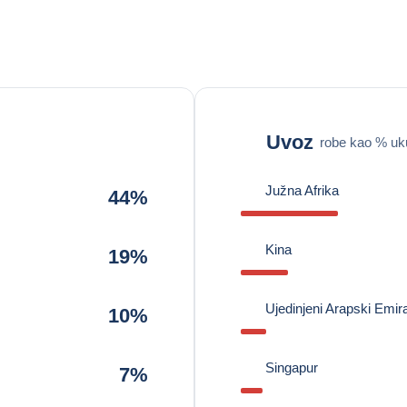
Uvoz
robe kao % u
Južna Afrika
44%
Kina
19%
Ujedinjeni Arapski Emira
10%
Singapur
7%