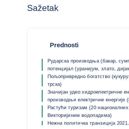
Sažetak
Prednosti
Рударска производња (бакар, сумпор, 
потенцијал (уранијум, злато, дија
Пољопривредно богатство (кукуру
трска)
Значијан удео хидроелектричне ен
производњи електричне енергије 
Растући туризам (20 националних
Викторијиним водопадима)
Нежна политичка транзиција 2021.