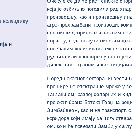
Очекује се да ће раст снажно опор
која је озбиљно погодила рад хид
производњу, као и производњу инд
е на видику
агро-прехрамбени производи, компо
све више доприносе извозним при
порасту, подстакнути високим цен
ија и
повећаним количинама експлоатац
рудника или проширењу постојећ
директним страним инвестицијама
Поред бакарног сектора, инвестиц
проширење електричне мреже у з
Танзанијом, развој соларних и хид
пројекат брана Батока Горџ на рец
Зимбабвеом, као и на транспорт, 
коридора који имају за циљ отвар
ом, који ће повезати Замбију са л