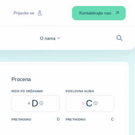
Kontaktirajte nas
Prijavite se
O nama
Pretraži
Procena
RIZIK PO DRŽAVAMA
POSLOVNA KLIMA
D
C
Help
Help
D
C
PRETHODNO
PRETHODNO