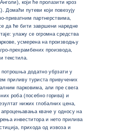
Анголи), који ће пролазити кроз
). Домаћи путеви који повезују
но-приватним партнерствима,
 се да ће бити завршени наредне
таје: улажу се огромна средства
паркове, усмерена на производњу
 агро-прехрамбених производа,
и текстила.
на потрошња додатно убрзати у
ћем приливу туриста привучених
алним парковима, али пре свега
них роба (посебно горива) и
езултат нижих глобалних цена,
 апроцењавања кваче у односу на
ерења инвеститора и нето прилива
стиција, прихода од извоза и