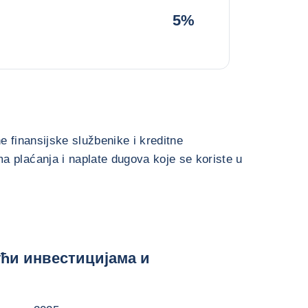
5%
e finansijske službenike i kreditne
 plaćanja i naplate dugova koje se koriste u
ући инвестицијама и