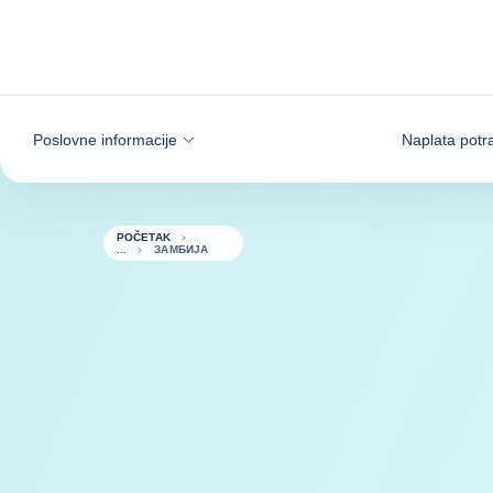
Saznajte više
Poslovne informacije
Naplata potr
POČETAK
ЗАМБИЈА