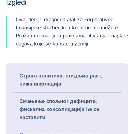
Izgledi
Ovaj deo je dragocen alat za korporativne
finansijske službenike i kreditne menadžere.
Pruža informacije o praksama plaćanja i naplate
dugova koje se koriste u zemlji.
Строга политика, стидљив раст,
нижа инфлација
Смањење спољног дефицита,
фискална консолидација ће се
наставити