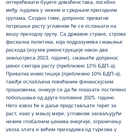
оптерећивати буџете домаћинстава, посебно
међу људима у нижим и средњим приходним
групама. Сходно томе, допринос приватне
потрошње расту углавном ће се ослањати на
вишу приходну групу. Са државне стране, строжа
фискална политика, која подразумева смањење
расхода (изузев реконструкције након два
земљотреса 2023. године), смањиће допринос
јавног сектора расту (приближно 12% БДП-а).
Приватна инвестиција (приближно 10% БДП-а),
такође ослабљена повећаним финансијским
трошковима, очекује се да ће показати постепено
побољшање од друге половине 2025. године.
Нето извоз ће и даље представљати терет за
раст, иако у мањој мери, углавном захваљујући
нижим глобалним ценама енергије, ограничењу
увоза злата и већим приходима од туризма у