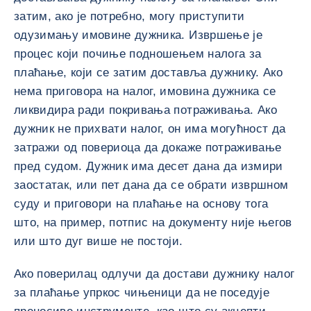
затим, ако је потребно, могу приступити
одузимању имовине дужника. Извршење је
процес који почиње подношењем налога за
плаћање, који се затим доставља дужнику. Ако
нема приговора на налог, имовина дужника се
ликвидира ради покривања потраживања. Ако
дужник не прихвати налог, он има могућност да
затражи од повериоца да докаже потраживање
пред судом. Дужник има десет дана да измири
заостатак, или пет дана да се обрати извршном
суду и приговори на плаћање на основу тога
што, на пример, потпис на документу није његов
или што дуг више не постоји.
Ако поверилац одлучи да достави дужнику налог
за плаћање упркос чињеници да не поседује