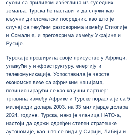
суочи са приливом избеглица из суседних
земаља. Турска ће наставити да служи као
кључни дипломатски посредник, као што је
случај са текућим разговорима између Етиопије
и Сомалије, и преговорима између Украјине и
Русије.
Турска је проширила своје присуство у Африци,
улажући у инфраструктуру, енергију и
телекомуникације. Успоставила је чврсте
економске везе са афричким нацијама,
позиционирајући се као кључни партнер:
трговина између Африке и Турске порасла је са 5
милијарди долара 2003. на 33 милијарде долара
2024. године. Турска, иако је чланица НАТО-а,
настоји да одржи одређен степен стратешке
аутономије, као што се види у Сирији, Либији и