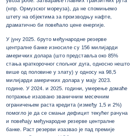
увоза робе. Затварање главних транзитних рута
(нпр. Ормузског мореуза), да не спомињемо
штету на објектима за производњу нафте,
драматично би повећало цене енергије.
У јуну 2025. бруто међународне резерве
централне банке износиле су 156 милијарди
америчких долара (што представља око 85%
стања краткорочног спољног дуга, односно нешто
више од половине у злату) у односу на 98,5
милијарди америчких долара у мају 2023.
године. У 2024. и 2025. години, умерење домаће
потражње изазвано званичним месечним
ограничењем раста кредита (између 1,5 и 2%)
помогло је да се смањи дефицит текућег рачуна
и повећају међународне резерве централне
банке. Раст резерви изазвао је пад премије