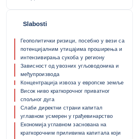
Slabosti
Геополитички ризици, посебно у вези са
потенцијалним утицајима проширења и
интензивирања сукоба у региону
Зависност од увозних угљоводоника и
међупроизвода
Концентрација извоза у европске земље
Висок ниво краткорочног приватног
спољног дуга
Слаби директни страни капитал
углавном усмерен у грађевинарство
Економија углавном заснована на
краткорочним приливима капитала који