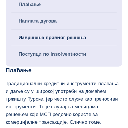
Плаћање
Наплата дугова
Извршење правног решења
Поступци по insolventности
Плаћање
Традиционални кредитни инструменти плаћања
и даље су у широкој употреби на домаћем
тржишту Турске, јер често служе као преносиви
инструменти. То је случај са меницама,
решењем које МСП редовно користе за
комерцијалне трансакције. Слично томе,