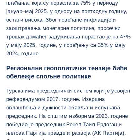
плаћања, која су порасла за 75% у периоду
јануар–мај 2025. у односу на претходну годину,
остати висока. Због повећане инфлације и
заоштравања монетарне политике, просечни
трошак домаћег задуживања порастао је на 47%
у мају 2025. године, у поређењу са 35% у мају
2024. године.
Регионалне геополитичке тензије биће
обележје спољне политике
Турска има председнички систем који је усвојен
референдумом 2017. године. Извршна
овлашћења и дужности обавља и испуњава
председник. На општим изборима 2023. године
победио је председник Реџеп Таип Ердоган и
његова Партија правде и развоја (АК Партија).