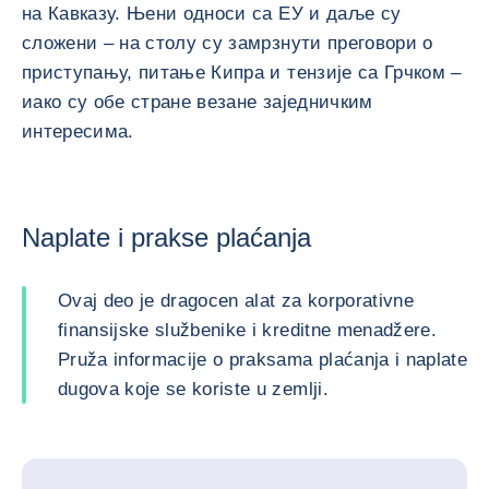
на Кавказу. Њени односи са ЕУ и даље су
сложени – на столу су замрзнути преговори о
приступању, питање Кипра и тензије са Грчком –
иако су обе стране везане заједничким
интересима.
Naplate i prakse plaćanja
Ovaj deo je dragocen alat za korporativne
finansijske službenike i kreditne menadžere.
Pruža informacije o praksama plaćanja i naplate
dugova koje se koriste u zemlji.