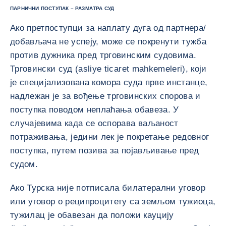
ПАРНИЧНИ ПОСТУПАК – РАЗМАТРА СУД
Ако претпоступци за наплату дуга од партнера/
добављача не успеју, може се покренути тужба
против дужника пред трговинским судовима.
Трговински суд (asliye ticaret mahkemeleri), који
је специјализована комора суда прве инстанце,
надлежан је за вођење трговинских спорова и
поступка поводом неплаћања обавеза. У
случајевима када се оспорава ваљаност
потраживања, једини лек је покретање редовног
поступка, путем позива за појављивање пред
судом.
Ако Турска није потписала билатерални уговор
или уговор о реципроцитету са земљом тужиоца,
тужилац је обавезан да положи кауцију