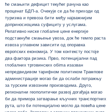
ће смањити дефицит текућег рачуна као
проценат БДП-а. Очекује се да ће приходи од
туризма и превоза бити међу најважнијим
доприносиоцима суфициту у услугама.
Релативно ниске глобалне цене енергије
подстакнуће смањење увоза, док ће темпо раста
извоза углавном зависити од опоравка
европских економија. У том контексту постоје
два фактора ризика. Прво, потенцијални пад
глобалних трговинских обima изазван
непредвидивом тарифном политиком Трампове
администрације могао би да ослаби потражњу
за турским извозним производима. Друго,
регионални геополитички развој догађаја могао
би да примора затварање кључних транспортних
рута, што би потенцијално могло да повећа цене