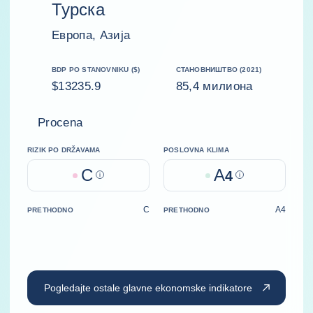
Турска
Европа, Азија
BDP PO STANOVNIKU ($)
СТАНОВНИШТВО (2021)
$13235.9
85,4 милиона
Procena
RIZIK PO DRŽAVAMA
POSLOVNA KLIMA
C
A
Help
4
Help
C
A4
PRETHODNO
PRETHODNO
Pogledajte ostale glavne ekonomske indikatore