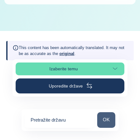
This content has been automatically translated. It may not
be as accurate as the
original
.
Izaberite temu
Izaberite poglavlje stranice
Uporedite države
Pretražite državu
OK
Pretražite državu
0
suggestions