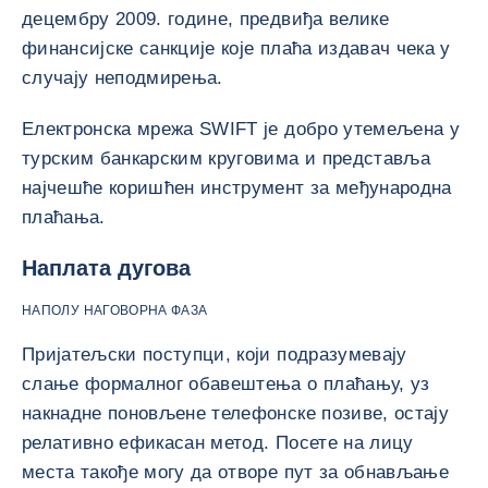
децембру 2009. године, предвиђа велике
финансијске санкције које плаћа издавач чека у
случају неподмирења.
Електронска мрежа SWIFT је добро утемељена у
турским банкарским круговима и представља
најчешће коришћен инструмент за међународна
плаћања.
Наплата дугова
НАПОЛУ НАГОВОРНА ФАЗА
Пријатељски поступци, који подразумевају
слање формалног обавештења о плаћању, уз
накнадне поновљене телефонске позиве, остају
релативно ефикасан метод. Посете на лицу
места такође могу да отворе пут за обнављање