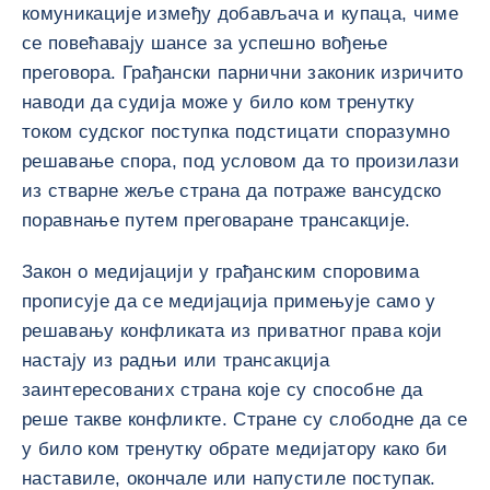
комуникације између добављача и купаца, чиме
се повећавају шансе за успешно вођење
преговора. Грађански парнични законик изричито
наводи да судија може у било ком тренутку
током судског поступка подстицати споразумно
решавање спора, под условом да то произилази
из стварне жеље страна да потраже вансудско
поравнање путем преговаране трансакције.
Закон о медијацији у грађанским споровима
прописује да се медијација примењује само у
решавању конфликата из приватног права који
настају из радњи или трансакција
заинтересованих страна које су способне да
реше такве конфликте. Стране су слободне да се
у било ком тренутку обрате медијатору како би
наставиле, окончале или напустиле поступак.