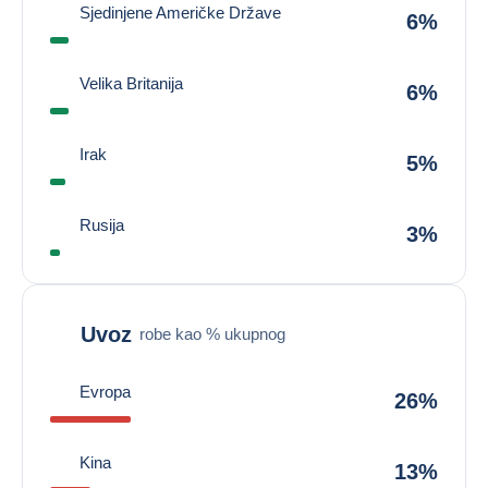
Sjedinjene Američke Države
6%
Velika Britanija
6%
Irak
5%
Rusija
3%
Uvoz
robe kao % ukupnog
Evropa
26%
Kina
13%