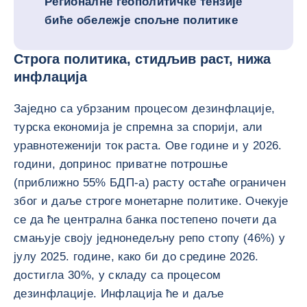
Регионалне геополитичке тензије
биће обележје спољне политике
Строга политика, стидљив раст, нижа
инфлација
Заједно са убрзаним процесом дезинфлације,
турска економија је спремна за спорији, али
уравнотеженији ток раста. Ове године и у 2026.
години, допринос приватне потрошње
(приближно 55% БДП-а) расту остаће ограничен
због и даље строге монетарне политике. Очекује
се да ће централна банка постепено почети да
смањује своју једнонедељну репо стопу (46%) у
јулу 2025. године, како би до средине 2026.
достигла 30%, у складу са процесом
дезинфлације. Инфлација ће и даље