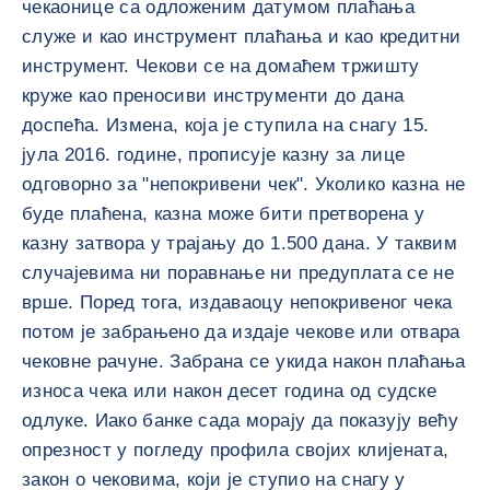
чекаонице са одложеним датумом плаћања
служе и као инструмент плаћања и као кредитни
инструмент. Чекови се на домаћем тржишту
круже као преносиви инструменти до дана
доспећа. Измена, која је ступила на снагу 15.
јула 2016. године, прописује казну за лице
одговорно за "непокривени чек". Уколико казна не
буде плаћена, казна може бити претворена у
казну затвора у трајању до 1.500 дана. У таквим
случајевима ни поравнање ни предуплата се не
врше. Поред тога, издаваоцу непокривеног чека
потом је забрањено да издаје чекове или отвара
чековне рачуне. Забрана се укида након плаћања
износа чека или након десет година од судске
одлуке. Иако банке сада морају да показују већу
опрезност у погледу профила својих клијената,
закон о чековима, који је ступио на снагу у