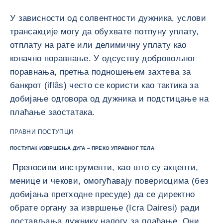
У зависности од солвентности дужника, услови
трансакције могу да обухвате потпуну уплату,
отплату на рате или делимичну уплату као
коначно поравнање. У одсуству добровољног
поравнања, претња подношењем захтева за
банкрот (iflâs) често се користи као тактика за
добијање одговора од дужника и подстицање на
плаћање заостатака.
ПРАВНИ ПОСТУПЦИ
ПОСТУПАК ИЗВРШЕЊА ДУГА – ПРЕКО УПРАВНОГ ТЕЛА
Преносиви инструменти, као што су акцепти,
менице и чекови, омогућавају повериоцима (без
добијања претходне пресуде) да се директно
обрате органу за извршење (Icra Dairesi) ради
достављања дужнику налогу за плаћање. Они