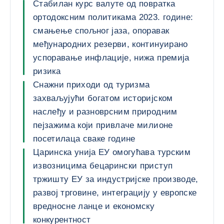
Стабилан курс валуте од повратка
ортодоксним политикама 2023. године:
смањење спољног јаза, опоравак
међународних резерви, континуирано
успоравање инфлације, нижа премија
ризика
Снажни приходи од туризма
захваљујући богатом историјском
наслеђу и разноврсним природним
пејзажима који привлаче милионе
посетилаца сваке године
Царинска унија ЕУ омогућава турским
извозницима бецарински приступ
тржишту ЕУ за индустријске производе,
развој трговине, интеграцију у европске
вредносне ланце и економску
конкурентност