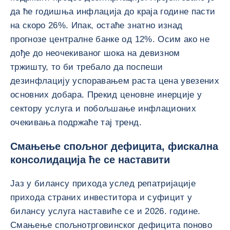
да ће годишња инфлација до краја године пасти
на скоро 26%. Ипак, остаће знатно изнад
прогнозе централне банке од 12%. Осим ако не
дође до неочекиваног шока на девизном
тржишту, то би требало да поспеши
дезинфлацију успоравањем раста цена увезених
основних добара. Прекид ценовне инерције у
сектору услуга и побољшање инфлационих
очекивања подржаће тај тренд.
Смањење спољног дефицита, фискална
консолидација ће се наставити
Јаз у билансу прихода услед репатријације
прихода страних инвеститора и суфицит у
билансу услуга наставиће се и 2026. године.
Смањење спољнотрговинског дефицита поново