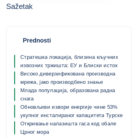
Sažetak
Prednosti
Стратешка локација, близина кључних
извозних тржишта: ЕУ и Блиски исток
Високо диверзификована производна
мрежа, јако производбено знање
Млада популација, образована радна
снага
Обновљиви извори енергије чине 53%
укупног инсталираног капацитета Турске
Откривање налазишта гаса код обале
Црног мора