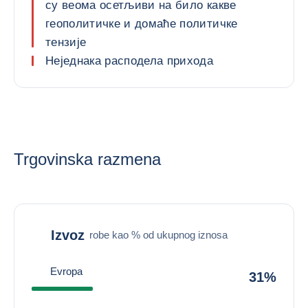
су веома осетљиви на било какве
геополитичке и домаће политичке
тензије
Неједнака расподела прихода
Trgovinska razmena
Izvoz
robe kao % od ukupnog iznosa
Evropa
31%