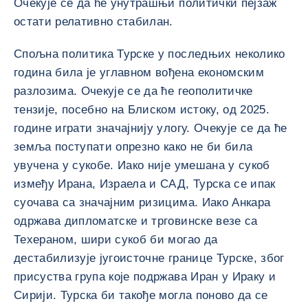
Очекује се да ће унутрашњи политички пејзаж
остати релативно стабилан.
Спољна политика Турске у последњих неколико
година била је углавном вођена економским
разлозима. Очекује се да ће геополитичке
тензије, посебно на Блиском истоку, од 2025.
године играти значајнију улогу. Очекује се да ће
земља поступати опрезно како не би била
увучена у сукобе. Иако није умешана у сукоб
између Ирана, Израела и САД, Турска се ипак
суочава са значајним ризицима. Иако Анкара
одржава дипломатске и трговинске везе са
Техераном, шири сукоб би могао да
дестабилизује југоисточне границе Турске, због
присуства група које подржава Иран у Ираку и
Сирији. Турска би такође могла поново да се