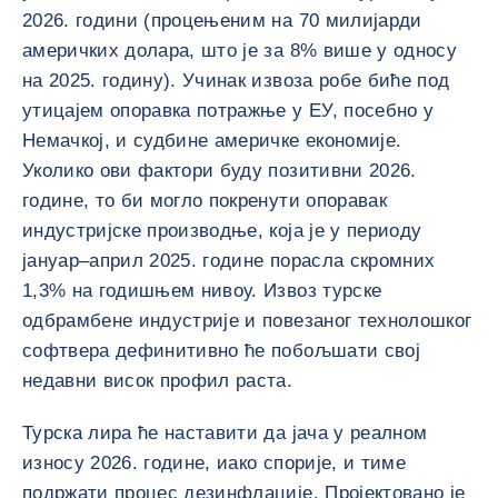
2026. години (процењеним на 70 милијарди
америчких долара, што је за 8% више у односу
на 2025. годину). Учинак извоза робе биће под
утицајем опоравка потражње у ЕУ, посебно у
Немачкој, и судбине америчке економије.
Уколико ови фактори буду позитивни 2026.
године, то би могло покренути опоравак
индустријске производње, која је у периоду
јануар–април 2025. године порасла скромних
1,3% на годишњем нивоу. Извоз турске
одбрамбене индустрије и повезаног технолошког
софтвера дефинитивно ће побољшати свој
недавни висок профил раста.
Турска лира ће наставити да јача у реалном
износу 2026. године, иако спорије, и тиме
подржати процес дезинфлације. Пројектовано је