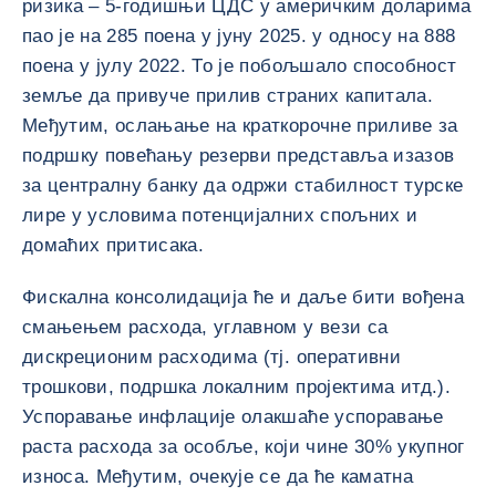
ризика – 5-годишњи ЦДС у америчким доларима
пао је на 285 поена у јуну 2025. у односу на 888
поена у јулу 2022. То је побољшало способност
земље да привуче прилив страних капитала.
Међутим, ослањање на краткорочне приливе за
подршку повећању резерви представља изазов
за централну банку да одржи стабилност турске
лире у условима потенцијалних спољних и
домаћих притисака.
Фискална консолидација ће и даље бити вођена
смањењем расхода, углавном у вези са
дискреционим расходима (тј. оперативни
трошкови, подршка локалним пројектима итд.).
Успоравање инфлације олакшаће успоравање
раста расхода за особље, који чине 30% укупног
износа. Међутим, очекује се да ће каматна