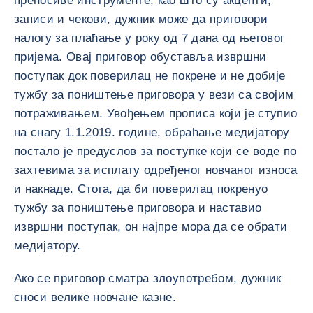
преносиве инструменте, као што су акцепти,
записи и чекови, дужник може да приговори
налогу за плаћање у року од 7 дана од његовог
пријема. Овај приговор обуставља извршни
поступак док поверилац не покрене и не добије
тужбу за поништење приговора у вези са својим
потраживањем. Увођењем прописа који је ступио
на снагу 1.1.2019. године, обраћање медијатору
постало је предуслов за поступке који се воде по
захтевима за исплату одређеног новчаног износа
и накнаде. Стога, да би поверилац покренуо
тужбу за поништење приговора и наставио
извршни поступак, он најпре мора да се обрати
медијатору.
Ако се приговор сматра злоупотребом, дужник
сноси велике новчане казне.