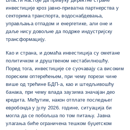
Власти настоје да привуку директне стране
инвестиције кроз јавно-приватна партнерства у
секторима транспорта, водоснабдевања,
управљања отпадом и енергетике, али оне и
даље нису довољне да подрже индустријску
трансформацију.
Као и страна, и домаћа инвестиција су ометане
политичком и друштвеном нестабилношћу.
Поред тога, инвестиције се суочавају са високим
пореским оптерећењем, при чему порези чине
више од трећине БДП-а, као и штедљивошћу
банака, при чему влада заузима значајан део
кредита. Међутим, након отплате последњег
евробонда у јулу 2026. године, ситуација би
могла да се побољша по том питању. Јавна
улагања биће ограничена тешком буџетском