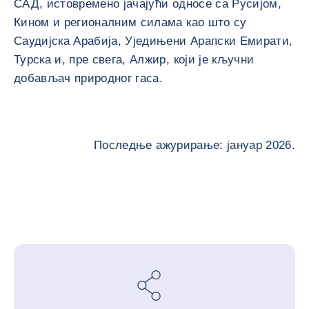
САД, истовремено јачајући односе са Русијом,
Кином и регионалним силама као што су
Саудијска Арабија, Уједињени Арапски Емирати,
Турска и, пре свега, Алжир, који је кључни
добављач природног гаса.
Последње ажурирање: јануар 2026.