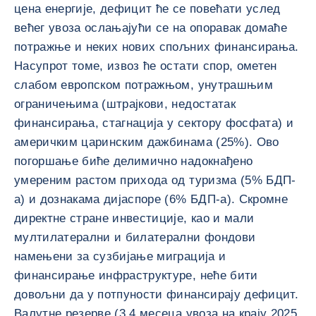
цена енергије, дефицит ће се повећати услед
већег увоза ослањајући се на опоравак домаће
потражње и неких нових спољних финансирања.
Насупрот томе, извоз ће остати спор, ометен
слабом европском потражњом, унутрашњим
ограничењима (штрајкови, недостатак
финансирања, стагнација у сектору фосфата) и
америчким царинским дажбинама (25%). Ово
погоршање биће делимично надокнађено
умереним растом прихода од туризма (5% БДП-
а) и дознакама дијаспоре (6% БДП-а). Скромне
директне стране инвестиције, као и мали
мултилатерални и билатерални фондови
намењени за сузбијање миграција и
финансирање инфраструктуре, неће бити
довољни да у потпуности финансирају дефицит.
Валутне резерве (3,4 месеца увоза на крају 2025.