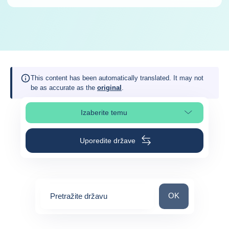
This content has been automatically translated. It may not
be as accurate as the
original
.
Izaberite temu
Izaberite poglavlje stranice
Uporedite države
Pretražite državu
OK
Pretražite državu
0
suggestions