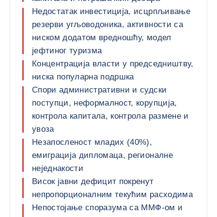
Недостатак инвестиција, исцрпљивање
резерви угљоводоника, активности са
ниском додатом вредношћу, модел
јефтиног туризма
Концентрација власти у председништву,
ниска популарна подршка
Спори административни и судски
поступци, неформалност, корупција,
контрола капитала, контрола размене и
увоза
Незапосленост младих (40%),
емиграција дипломаца, регионалне
неједнакости
Висок јавни дефицит покренут
непропорционалним текућим расходима
Непостојање споразума са ММФ-ом и