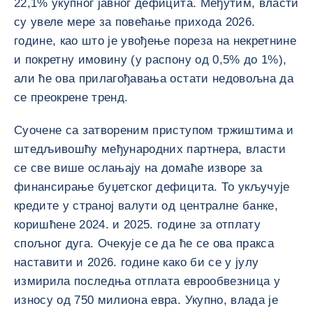
22,1% укупног јавног дефицита. Међутим, власти
су увеле мере за повећање прихода 2026.
године, као што је увођење пореза на некретнине
и покретну имовину (у распону од 0,5% до 1%),
али ће ова прилагођавања остати недовољна да
се преокрене тренд.
Суочене са затвореним приступом тржиштима и
штедљивошћу међународних партнера, власти
се све више ослањају на домаће изворе за
финансирање буџетског дефицита. То укључује
кредите у страној валути од централне банке,
коришћене 2024. и 2025. године за отплату
спољног дуга. Очекује се да ће се ова пракса
наставити и 2026. године како би се у јулу
измирила последња отплата еврообвезница у
износу од 750 милиона евра. Укупно, влада је