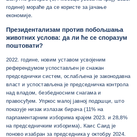
године) мораће да се користе за јачање
економије.
Президентализам против побољшања
животних услова: да ли ће се споразум
поштовати?
2022. године, новим уставом усвојеним
референдумом успостављен је снажан
председнички систем, ослабљена је законодавна
власт и успостављена је председничка контрола
над владом, безбедносним снагама и
правосуђем. Упркос малој јавној подршци, што
показује низак излазак бирача (11% на
парламентарним изборима крајем 2023. и 28,8%
на председничким изборима), Каис Саид је
поново изабран за председника у октобру 2024.