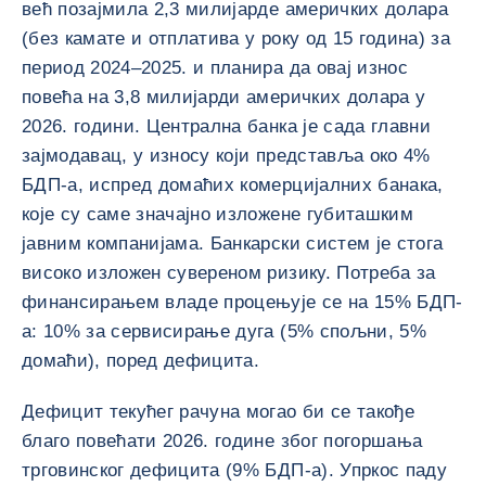
већ позајмила 2,3 милијарде америчких долара
(без камате и отплатива у року од 15 година) за
период 2024–2025. и планира да овај износ
повећа на 3,8 милијарди америчких долара у
2026. години. Централна банка је сада главни
зајмодавац, у износу који представља око 4%
БДП-а, испред домаћих комерцијалних банака,
које су саме значајно изложене губиташким
јавним компанијама. Банкарски систем је стога
високо изложен сувереном ризику. Потреба за
финансирањем владе процењује се на 15% БДП-
а: 10% за сервисирање дуга (5% спољни, 5%
домаћи), поред дефицита.
Дефицит текућег рачуна могао би се такође
благо повећати 2026. године због погоршања
трговинског дефицита (9% БДП-а). Упркос паду