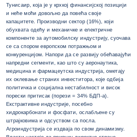
Тунисаир, која је у крхкој финансијској позицији
и неће моћи довољно да повећа своје
капацитете. Производни сектор (16%), који
обухвата одећу и механичке и електричне
компоненте за аутомобилску индустрију, суочава
се са спором европском потражњом и
конкуренцијом. Напори да се развију обећавајући
напредни сегменти, као што су аеронаутика,
медицина и фармацеутска индустрија, ометају
их оклевање страних инвеститора, које одбија
политичка и социјална нестабилност и висок
порески притисак (порези = 34% БДП-а).
Екстрактивне индустрије, посебно
хидрокарбонати и фосфати, ослабљене су
штрајковима и одсуством са посла.
Агроиндустрија се издваја по свом динамизму.