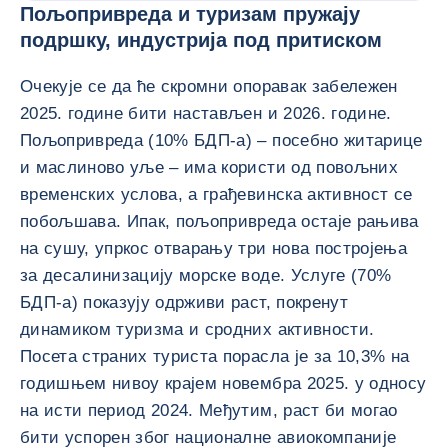
Пољопривреда и туризам пружају
подршку, индустрија под притиском
Очекује се да ће скромни опоравак забележен
2025. године бити настављен и 2026. године.
Пољопривреда (10% БДП-а) – посебно житарице
и маслиново уље – има користи од повољних
временских услова, а грађевинска активност се
побољшава. Ипак, пољопривреда остаје рањива
на сушу, упркос отварању три нова постројења
за десалинизацију морске воде. Услуге (70%
БДП-а) показују одрживи раст, покренут
динамиком туризма и сродних активности.
Посета страних туриста порасла је за 10,3% на
годишњем нивоу крајем новембра 2025. у односу
на исти период 2024. Међутим, раст би могао
бити успорен због националне авиокомпаније