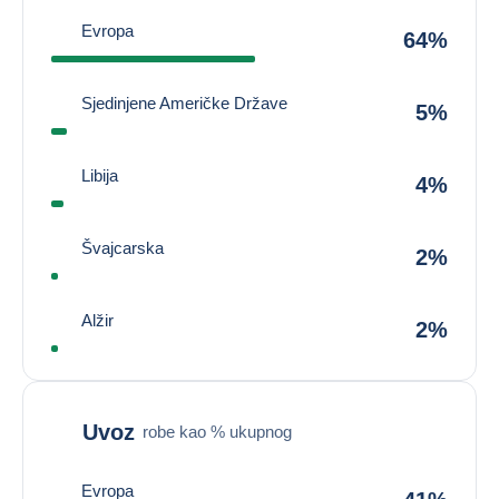
Evropa
64%
Sjedinjene Američke Države
5%
Libija
4%
Švajcarska
2%
Alžir
2%
Uvoz
robe kao % ukupnog
Evropa