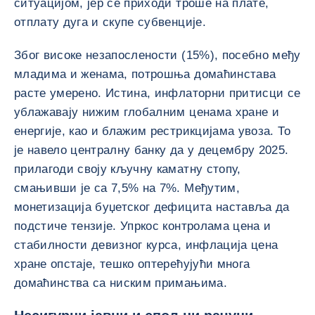
ситуацијом, јер се приходи троше на плате,
отплату дуга и скупе субвенције.
Због високе незапослености (15%), посебно међу
младима и женама, потрошња домаћинстава
расте умерено. Истина, инфлаторни притисци се
ублажавају нижим глобалним ценама хране и
енергије, као и блажим рестрикцијама увоза. То
је навело централну банку да у децембру 2025.
прилагоди своју кључну каматну стопу,
смањивши је са 7,5% на 7%. Међутим,
монетизација буџетског дефицита наставља да
подстиче тензије. Упркос контролама цена и
стабилности девизног курса, инфлација цена
хране опстаје, тешко оптерећујући многа
домаћинства са ниским примањима.