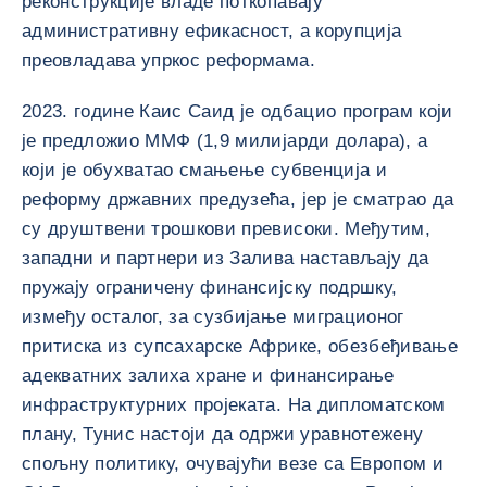
реконструкције владе поткопавају
административну ефикасност, а корупција
преовладава упркос реформама.
2023. године Каис Саид је одбацио програм који
је предложио ММФ (1,9 милијарди долара), а
који је обухватао смањење субвенција и
реформу државних предузећа, јер је сматрао да
су друштвени трошкови превисоки. Међутим,
западни и партнери из Залива настављају да
пружају ограничену финансијску подршку,
између осталог, за сузбијање миграционог
притиска из супсахарске Африке, обезбеђивање
адекватних залиха хране и финансирање
инфраструктурних пројеката. На дипломатском
плану, Тунис настоји да одржи уравнотежену
спољну политику, очувајући везе са Европом и