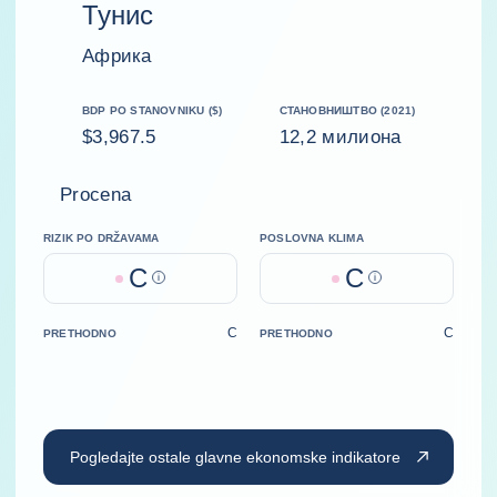
Тунис
Африка
BDP PO STANOVNIKU ($)
СТАНОВНИШТВО (2021)
$3,967.5
12,2 милиона
Procena
RIZIK PO DRŽAVAMA
POSLOVNA KLIMA
C
C
Help
Help
C
C
PRETHODNO
PRETHODNO
Pogledajte ostale glavne ekonomske indikatore