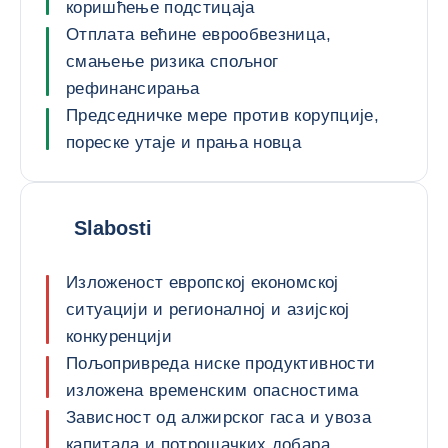
коришћење подстицаја
Отплата већине еврообвезница,
смањење ризика спољног
рефинансирања
Председничке мере против корупције,
пореске утаје и прања новца
Slabosti
Изложеност европској економској
ситуацији и регионалној и азијској
конкуренцији
Пољопривреда ниске продуктивности
изложена временским опасностима
Зависност од алжирског гаса и увоза
капитала и потрошачких добара