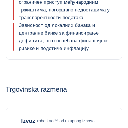
ограничен приступ међународним
тржиштима, погоршано недостацима у
транспарентности података
Зависност од локалних банака и
централне банке за финансирање
дефицита, што повећава финансијске
ризике и подстиче инфлацију
Trgovinska razmena
Izvoz
robe kao % od ukupnog iznosa