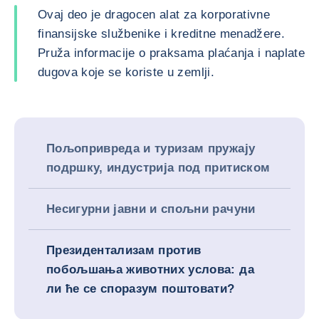
Ovaj deo je dragocen alat za korporativne
finansijske službenike i kreditne menadžere.
Pruža informacije o praksama plaćanja i naplate
dugova koje se koriste u zemlji.
Пољопривреда и туризам пружају
подршку, индустрија под притиском
Несигурни јавни и спољни рачуни
Президентализам против
побољшања животних услова: да
ли ће се споразум поштовати?