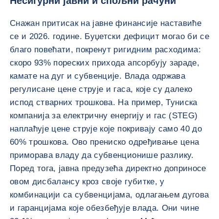
Несигурни јавни и спољни рачуни
Снажан притисак на јавне финансије наставиће
се и 2026. године. Буџетски дефицит могао би се
благо повећати, покренут ригидним расходима:
скоро 93% пореских прихода апсорбују зараде,
камате на дуг и субвенције. Влада одржава
регулисане цене струје и гаса, које су далеко
испод стварних трошкова. На пример, Туниска
компанија за електричну енергију и гас (STEG)
наплаћује цене струје које покривају само 40 до
60% трошкова. Ово прениско одређивање цена
приморава владу да субвенционише разлику.
Поред тога, јавна предузећа директно доприносе
овом дисбалансу кроз своје губитке, у
комбинацији са субвенцијама, одлагањем дугова
и гаранцијама које обезбеђује влада. Они чине