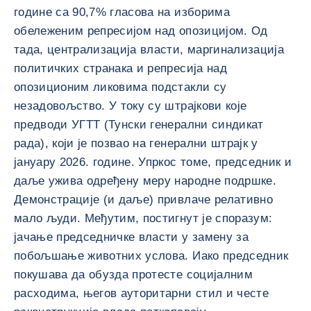
године са 90,7% гласова на изборима
обележеним репресијом над опозицијом. Од
тада, централизација власти, маргинализација
политичких странака и репресија над
опозиционим ликовима подстакли су
незадовољство. У току су штрајкови које
предводи УГТТ (Тунски генерални синдикат
рада), који је позвао на генерални штрајк у
јануару 2026. године. Упркос томе, председник и
даље ужива одређену меру народне подршке.
Демонстрације (и даље) привлаче релативно
мало људи. Међутим, постигнут је споразум:
јачање председничке власти у замену за
побољшање животних услова. Иако председник
покушава да обузда протесте социјалним
расходима, његов ауторитарни стил и честе