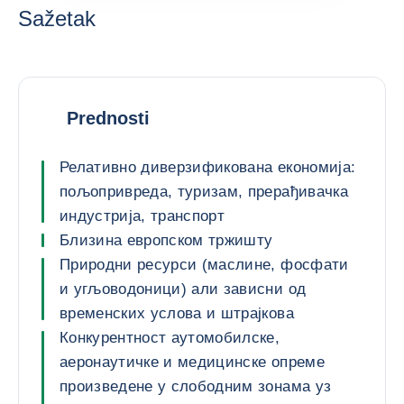
Sažetak
Prednosti
Релативно диверзификована економија:
пољопривреда, туризам, прерађивачка
индустрија, транспорт
Близина европском тржишту
Природни ресурси (маслине, фосфати
и угљоводоници) али зависни од
временских услова и штрајкова
Конкурентност аутомобилске,
аеронаутичке и медицинске опреме
произведене у слободним зонама уз