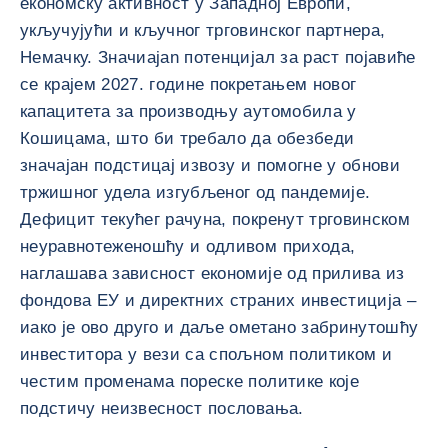
економску активност у Западној Европи,
укључујући и кључног трговинског партнера,
Немачку. Значиajan потенцијал за раст појавиће
се крајем 2027. године покретањем новог
капацитета за производњу аутомобила у
Кошицама, што би требало да обезбеди
значајан подстицај извозу и помогне у обнови
тржишног удела изгубљеног од пандемије.
Дефицит текућег рачуна, покренут трговинском
неуравнотеженошћу и одливом прихода,
наглашава зависност економије од прилива из
фондова ЕУ и директних страних инвестиција –
иако је ово друго и даље ометано забринутошћу
инвеститора у вези са спољном политиком и
честим променама пореске политике које
подстичу неизвесност пословања.