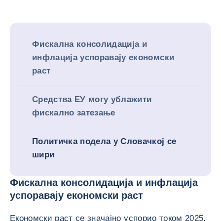
Фискална консолидација и
инфлација успоравају економски
раст
Средства ЕУ могу ублажити
фискално затезање
Политичка подела у Словачкој се
шири
Фискална консолидација и инфлација
успоравају економски раст
Економски раст се значајно успорио током 2025.