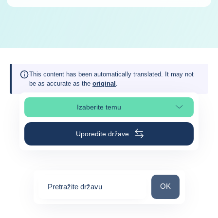
This content has been automatically translated. It may not
be as accurate as the
original
.
Izaberite temu
Izaberite poglavlje stranice
Uporedite države
Pretražite državu
OK
Pretražite državu
0
suggestions