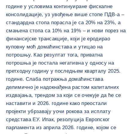
године у условима континуиране фискалне
консолидације, уз увођење више стопе ПДВ-а –
стандардна стопа порасла је са 20% на 23%, а
смањена стопа са 10% на 19% – и нови порез на
финансијске трансакције, који је еродирао
куповну моћ домаћинстава и утицао на
потрошњу. Као резултат тога, приватна
потрошња је постала негативна у односу на
претходну годину у последњем кварталу 2025.
године. Слаба потражња домаћинстава
делимично је надокнађена растом капиталних
издвајања, трендом за који се очекује да ће се
наставити и 2026. године како преостали
пројекти убрзавају уочи рокова за исплату
средстава ЕУ. Ипак, резолуција Европског
парламента из априла 2026. године, којом се