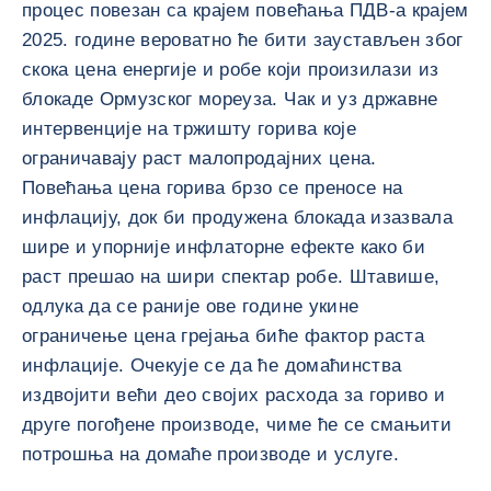
процес повезан са крајем повећања ПДВ-а крајем
2025. године вероватно ће бити заустављен због
скока цена енергије и робе који произилази из
блокаде Ормузског мореуза. Чак и уз државне
интервенције на тржишту горива које
ограничавају раст малопродајних цена.
Повећања цена горива брзо се преносе на
инфлацију, док би продужена блокада изазвала
шире и упорније инфлаторне ефекте како би
раст прешао на шири спектар робе. Штавише,
одлука да се раније ове године укине
ограничење цена грејања биће фактор раста
инфлације. Очекује се да ће домаћинства
издвојити већи део својих расхода за гориво и
друге погођене производе, чиме ће се смањити
потрошња на домаће производе и услуге.