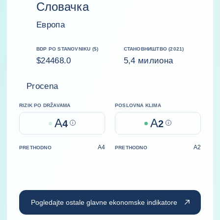
Словачка
Европа
BDP PO STANOVNIKU ($)
СТАНОВНИШТВО (2021)
$24468.0
5,4 милиона
Procena
RIZIK PO DRŽAVAMA
POSLOVNA KLIMA
A
A
4
Help
2
Help
A4
A2
PRETHODNO
PRETHODNO
Pogledajte ostale glavne ekonomske indikatore