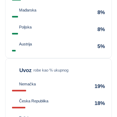
Mađarska
8%
Poljska
8%
Austrija
5%
Uvoz
robe kao % ukupnog
Nemačka
19%
Česka Republika
18%