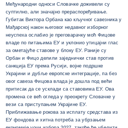
Међународни односи Словачке доживели су
суптилно, али значајно прераспоређивање.
Губитак Виктора Орбана као кључног савезника у
Мађарској након његовог недавног изборног
неуспеха ослабио је преговарачку моћ Фицове
владе по питањима ЕУ и уклонио утицајни глас
за ометајуће ставове у блоку ЕУ. Раније су
Орбан и Фицо делили заједнички став против
санкција ЕУ према Русији, војне подршке
Украјини и дубље европске интеграције, па без
овог савеза Фицова влада је дошла под већи
притисак да се усклади са ставовима ЕУ. Ова
промена се већ огледа у преокрету Словачке у
вези са приступањем Украјине ЕУ.
Приближавање рокова за исплату средстава из
ЕУ фондова и хитна потреба за убрзањем
економије уочи избора 2027. такође ће убедити