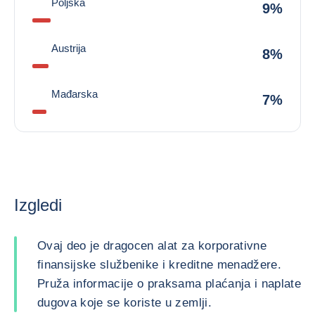
Poljska
9%
Austrija
8%
Mađarska
7%
Izgledi
Ovaj deo je dragocen alat za korporativne
finansijske službenike i kreditne menadžere.
Pruža informacije o praksama plaćanja i naplate
dugova koje se koriste u zemlji.