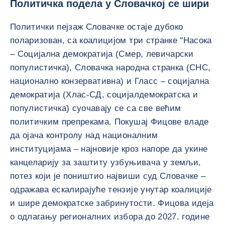
Политичка подела у Словачкој се шири
Политички пејзаж Словачке остаје дубоко
поларизован, са коалицијом три странке "Насока
– Социјална демократија (Смер, левичарски
популистичка), Словачка народна странка (СНС,
национално конзервативна) и Гласс – социјална
демократија (Хлас-СД, социјалдемократска и
популистичка) суочавају се са све већим
политичким препрекама. Покушај Фицове владе
да ојача контролу над националним
институцијама – најновије кроз напоре да укине
канцеларију за заштиту узбуњивача у земљи,
потез који је поништио највиши суд Словачке –
одражава ескалирајуће тензије унутар коалиције
и шире демократске забринутости. Фицова идеја
о одлагању регионалних избора до 2027. године