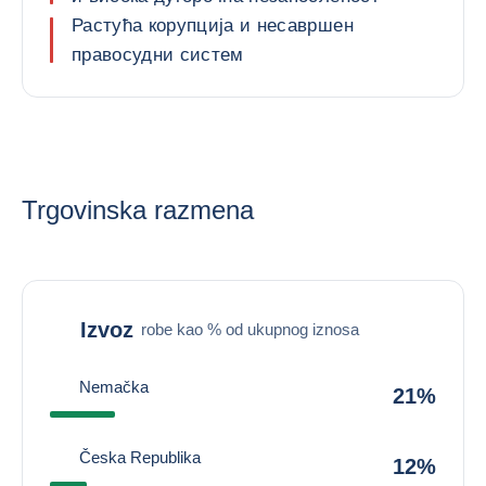
Растућа корупција и несавршен
правосудни систем
Trgovinska razmena
Izvoz
robe kao % od ukupnog iznosa
Nemačka
21%
Česka Republika
12%