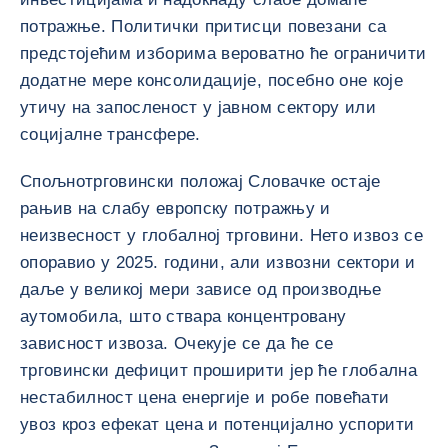
потражње. Политички притисци повезани са
предстојећим изборима вероватно ће ограничити
додатне мере консолидације, посебно оне које
утичу на запосленост у јавном сектору или
социјалне трансфере.
Спољнотрговински положај Словачке остаје
рањив на слабу европску потражњу и
неизвесност у глобалној трговини. Нето извоз се
опоравио у 2025. години, али извозни сектори и
даље у великој мери зависе од производње
аутомобила, што ствара концентровану
зависност извоза. Очекује се да ће се
трговински дефицит проширити јер ће глобална
нестабилност цена енергије и робе повећати
увоз кроз ефекат цена и потенцијално успорити