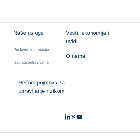
Naše usluge
Vesti, ekonomija i
uvidi
Poslovne informacije
O nama
Naplata potraživanja
Rečnik pojmova za
upravljanje rizikom
LinkedIn
Twitter
Youtube
- Coface
- Coface
- Coface