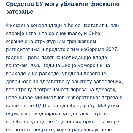
Средства ЕУ могу ублажити фискално
затезање
Фискална консолидација ће се наставити, али
спорије него што се очекивало, и биће
ограничена структурним трошковним
ригидитетима и предстојећим изборима 2027.
године. Трећи пакет консолидације владе
почетком 2026. године био је усмерен и на
приходе и на расходе, уводећи повећане
доприносе за здравствену заштиту запослених,
пооштрену прогресивност пореза на доходак,
нове нивое минималног корпоративног пореза и
више стопе ПДВ-а на одређену робу. Међутим,
одржавање издвајања за одбрану – трајно
повећање услед безбедносних брига – и мере
енергетске подршке, које ограничавају цене