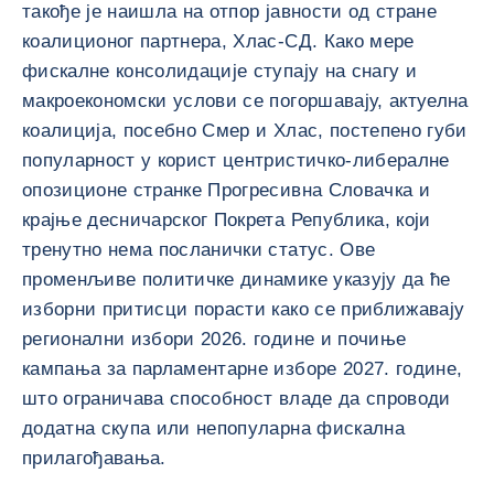
такође је наишла на отпор јавности од стране
коалиционог партнера, Хлас-СД. Како мере
фискалне консолидације ступају на снагу и
макроекономски услови се погоршавају, актуелна
коалиција, посебно Смер и Хлас, постепено губи
популарност у корист центристичко-либералне
опозиционе странке Прогресивна Словачка и
крајње десничарског Покрета Република, који
тренутно нема посланички статус. Ове
променљиве политичке динамике указују да ће
изборни притисци порасти како се приближавају
регионални избори 2026. године и почиње
кампања за парламентарне изборе 2027. године,
што ограничава способност владе да спроводи
додатна скупа или непопуларна фискална
прилагођавања.