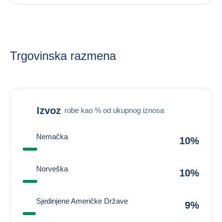
Trgovinska razmena
Izvoz
robe kao % od ukupnog iznosa
Nemačka
10%
Norveška
10%
Sjedinjene Američke Države
9%