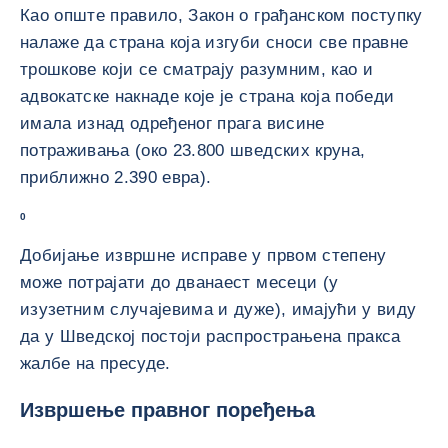
Као опште правило, Закон о грађанском поступку
налаже да страна која изгуби сноси све правне
трошкове који се сматрају разумним, као и
адвокатске накнаде које је страна која победи
имала изнад одређеног прага висине
потраживања (око 23.800 шведских круна,
приближно 2.390 евра).
0
Добијање извршне исправе у првом степену
може потрајати до дванаест месеци (у
изузетним случајевима и дуже), имајући у виду
да у Шведској постоји распрострањена пракса
жалбе на пресуде.
Извршење правног поређења