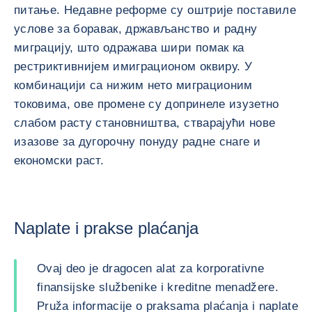
питање. Недавне реформе су оштрије поставиле
услове за боравак, држављанство и радну
миграцију, што одражава шири помак ка
рестриктивнијем имиграционом оквиру. У
комбинацији са нижим нето миграционим
токовима, ове промене су допринеле изузетно
слабом расту становништва, стварајући нове
изазове за дугорочну понуду радне снаге и
економски раст.
Naplate i prakse plaćanja
Ovaj deo je dragocen alat za korporativne
finansijske službenike i kreditne menadžere.
Pruža informacije o praksama plaćanja i naplate