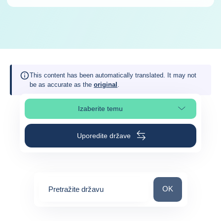
This content has been automatically translated. It may not
be as accurate as the
original
.
Izaberite temu
Izaberite poglavlje stranice
Uporedite države
Pretražite državu
OK
Pretražite državu
0
suggestions