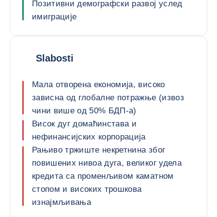
Позитивни демографски развој услед
имиграције
Slabosti
Мала отворена економија, високо
зависна од глобалне потражње (извоз
чини више од 50% БДП-а)
Висок дуг домаћинстава и
нефинансијских корпорација
Рањиво тржиште некретнина због
повишених нивоа дуга, великог удела
кредита са променљивом каматном
стопом и високих трошкова
изнајмљивања