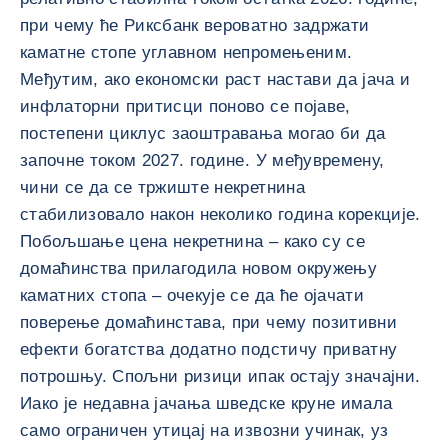
при чему ће Риксбанк вероватно задржати
каматне стопе углавном непромењеним.
Међутим, ако економски раст настави да јача и
инфлаторни притисци поново се појаве,
постепени циклус заоштравања могао би да
започне током 2027. године. У међувремену,
чини се да се тржиште некретнина
стабилизовало након неколико година корекције.
Побољшање цена некретнина – како су се
домаћинства прилагодила новом окружењу
каматних стопа – очекује се да ће ојачати
поверење домаћинстава, при чему позитивни
ефекти богатства додатно подстичу приватну
потрошњу. Спољни ризици ипак остају значајни.
Иако је недавна јачања шведске круне имала
само ограничен утицај на извозни учинак, уз