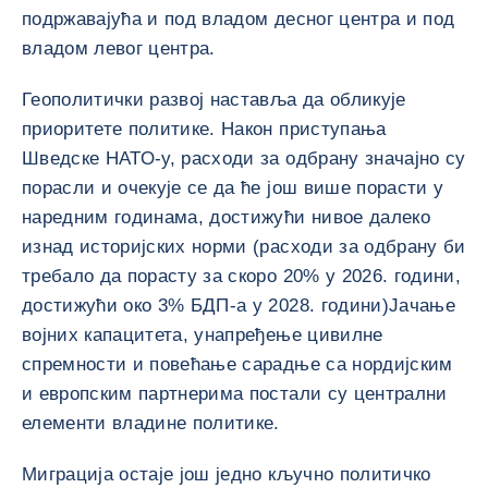
подржавајућа и под владом десног центра и под
владом левог центра.
Геополитички развој наставља да обликује
приоритете политике. Након приступања
Шведске НАТО-у, расходи за одбрану значајно су
порасли и очекује се да ће још више порасти у
наредним годинама, достижући нивое далеко
изнад историјских норми (расходи за одбрану би
требало да порасту за скоро 20% у 2026. години,
достижући око 3% БДП-а у 2028. години)Јачање
војних капацитета, унапређење цивилне
спремности и повећање сарадње са нордијским
и европским партнерима постали су централни
елементи владине политике.
Миграција остаје још једно кључно политичко