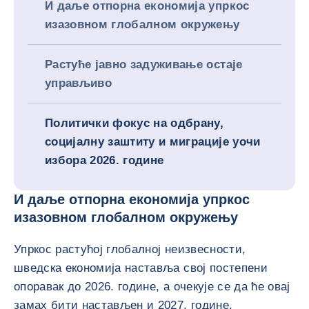
И даље отпорна економија упркос
изазовном глобалном окружењу
Растуће јавно задуживање остаје
управљиво
Политички фокус на одбрану,
социјалну заштиту и миграције уочи
избора 2026. године
И даље отпорна економија упркос
изазовном глобалном окружењу
Упркос растућој глобалној неизвесности,
шведска економија наставља свој постепени
опоравак до 2026. године, а очекује се да ће овај
замах бити настављен и 2027. године.