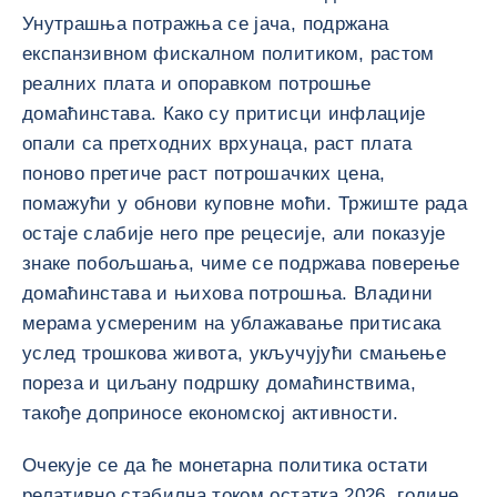
Унутрашња потражња се јача, подржана
експанзивном фискалном политиком, растом
реалних плата и опоравком потрошње
домаћинстава. Како су притисци инфлације
опали са претходних врхунаца, раст плата
поново претиче раст потрошачких цена,
помажући у обнови куповне моћи. Тржиште рада
остаје слабије него пре рецесије, али показује
знаке побољшања, чиме се подржава поверење
домаћинстава и њихова потрошња. Владини
мерама усмереним на ублажавање притисака
услед трошкова живота, укључујући смањење
пореза и циљану подршку домаћинствима,
такође доприносе економској активности.
Очекује се да ће монетарна политика остати
релативно стабилна током остатка 2026. године,