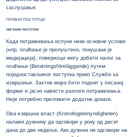
саслушање.
ПРАВНИ ПОСТУПЦИ
УБРЗАНИ ПОСТУПАК
Када потраживања испуне неке основне услове
(нпр. плаћање је пропуштено, покушана је
медијација), повериоци могу добити налог за
плаћање (Betalningsföreläggande) путем
поједностављеног поступка преко Службе за
извршење. Захтев мора бити поднет у писаној
форми и јасно навести разлоге потраживања.
Није потребно приложити додатне доказе.
Ова извршна власт (Kronofogdemyndigheten)
налаже дужнику да одговори у року од десет
дана до две недеље. Ако дужник не одговори на