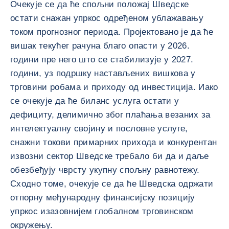
Очекује се да ће спољни положај Шведске
остати снажан упркос одређеном ублажавању
током прогнозног периода. Пројектовано је да ће
вишак текућег рачуна благо опасти у 2026.
години пре него што се стабилизује у 2027.
години, уз подршку настављених вишкова у
трговини робама и приходу од инвестиција. Иако
се очекује да ће биланс услуга остати у
дефициту, делимично због плаћања везаних за
интелектуалну својину и пословне услуге,
снажни токови примарних прихода и конкурентан
извозни сектор Шведске требало би да и даље
обезбеђују чврсту укупну спољну равнотежу.
Сходно томе, очекује се да ће Шведска одржати
отпорну међународну финансијску позицију
упркос изазовнијем глобалном трговинском
окружењу.