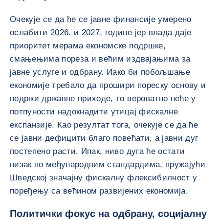
Очекује се да ће се јавне финансије умерено
ослабити 2026. и 2027. године јер влада даје
приоритет мерама економске подршке,
смањењима пореза и већим издвајањима за
јавне услуге и одбрану. Иако би побољшање
економије требало да прошири пореску основу и
подржи државне приходе, то вероватно неће у
потпуности надокнадити утицај фискалне
експанзије. Као резултат тога, очекује се да ће
се јавни дефицити благо повећати, а јавни дуг
постепено расти. Ипак, ниво дуга ће остати
низак по међународним стандардима, пружајући
Шведској значајну фискалну флексибилност у
поређењу са већином развијених економија.
Политички фокус на одбрану, социјалну