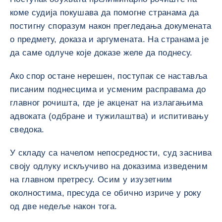
коме судија покушава да помогне странама да
постигну споразум након прегледања докумената
о предмету, доказа и аргумената. На странама је
да саме одлуче које доказе желе да поднесу.
Ако спор остане нерешен, поступак се наставља
писаним поднесцима и усменим расправама до
главног рочишта, где је акценат на излагањима
адвоката (одбране и тужилаштва) и испитивању
сведока.
У складу са начелом непосредности, суд заснива
своју одлуку искључиво на доказима изведеним
на главном претресу. Осим у изузетним
околностима, пресуда се обично изриче у року
од две недеље након тога.