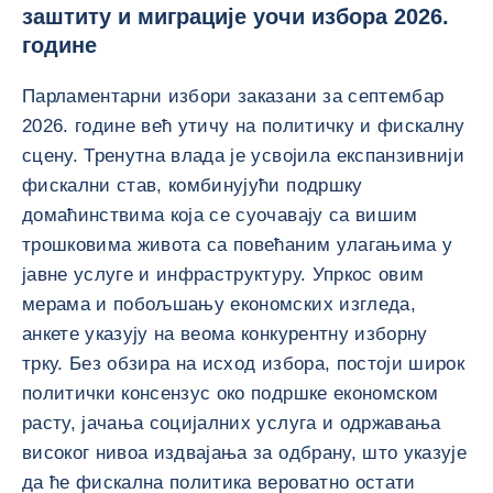
заштиту и миграције уочи избора 2026.
године
Парламентарни избори заказани за септембар
2026. године већ утичу на политичку и фискалну
сцену. Тренутна влада је усвојила експанзивнији
фискални став, комбинујући подршку
домаћинствима која се суочавају са вишим
трошковима живота са повећаним улагањима у
јавне услуге и инфраструктуру. Упркос овим
мерама и побољшању економских изгледа,
анкете указују на веома конкурентну изборну
трку. Без обзира на исход избора, постоји широк
политички консензус око подршке економском
расту, јачања социјалних услуга и одржавања
високог нивоа издвајања за одбрану, што указује
да ће фискална политика вероватно остати