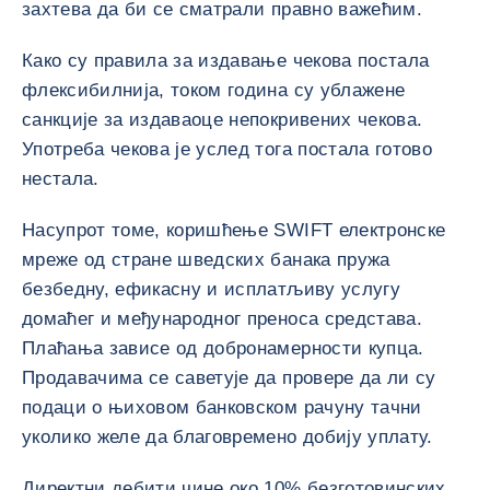
захтева да би се сматрали правно важећим.
Како су правила за издавање чекова постала
флексибилнија, током година су ублажене
санкције за издаваоце непокривених чекова.
Употреба чекова је услед тога постала готово
нестала.
Насупрот томе, коришћење SWIFT електронске
мреже од стране шведских банака пружа
безбедну, ефикасну и исплатљиву услугу
домаћег и међународног преноса средстава.
Плаћања зависе од добронамерности купца.
Продавачима се саветује да провере да ли су
подаци о њиховом банковском рачуну тачни
уколико желе да благовремено добију уплату.
Директни дебити чине око 10% безготовинских