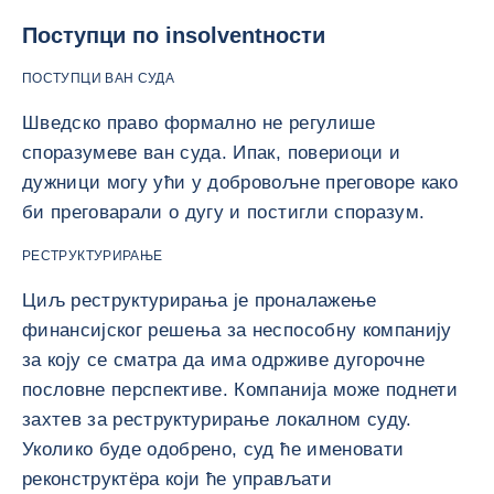
Поступци по insolventности
ПОСТУПЦИ ВАН СУДА
Шведско право формално не регулише
споразумеве ван суда. Ипак, повериоци и
дужници могу ући у добровољне преговоре како
би преговарали о дугу и постигли споразум.
РЕСТРУКТУРИРАЊЕ
Циљ реструктурирања је проналажење
финансијског решења за неспособну компанију
за коју се сматра да има одрживе дугорочне
пословне перспективе. Компанија може поднети
захтев за реструктурирање локалном суду.
Уколико буде одобрено, суд ће именовати
реконструктёра који ће управљати