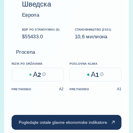
Шведска
Европа
BDP PO STANOVNIKU ($)
СТАНОВНИШТВО (2021)
$55433.0
10,6 милиона
Procena
RIZIK PO DRŽAVAMA
POSLOVNA KLIMA
A
A
2
Help
1
Help
A2
A1
PRETHODNO
PRETHODNO
Pogledajte ostale glavne ekonomske indikatore