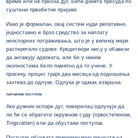
време или не призна дуг, биће донета пресуда по
суштини првобитне пријаве.
Иако је формалан, овај систем нуди релативно
једноставно и брзо средство за наплату
неоспорних потраживања, што је у великој мери
растеретило судове. Кредитеори нису у обавези
да ангажују адвоката, али би у неким
околностима било паметно да то учине. У
просеку, процес траје два месеца од подношења
захтева до одлуке. Одлука је одмах извршна.
ПАРНИЧНИ ПОСТУПАК
Ако дужник оспори дуг, поверилац одлучује да
ли ће се обратити окружном суду (првостепеном,
Tingsrätten) или да обустави поступак.
Поступак обухвата прелиминарно рочиште на