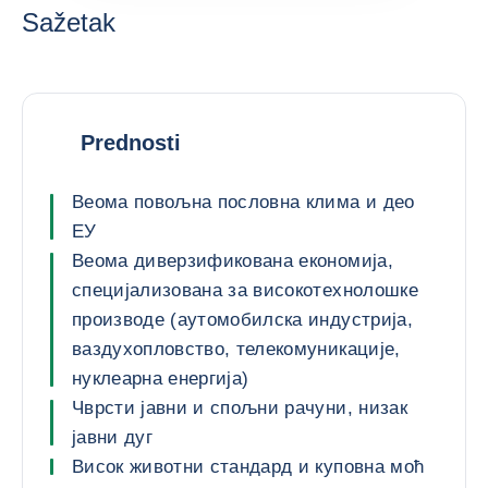
Sažetak
Prednosti
Веома повољна пословна клима и део
ЕУ
Веома диверзификована економија,
специјализована за високотехнолошке
производе (аутомобилска индустрија,
ваздухопловство, телекомуникације,
нуклеарна енергија)
Чврсти јавни и спољни рачуни, низак
јавни дуг
Висок животни стандард и куповна моћ