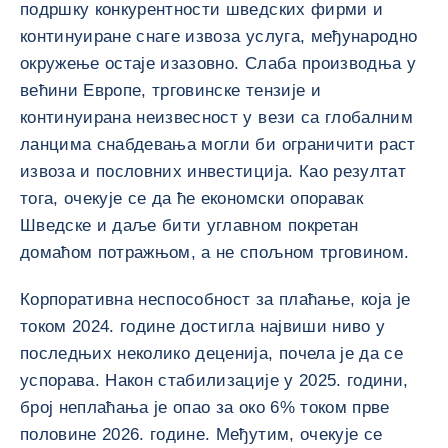
подршку конкурентности шведских фирми и
континуиране снаге извоза услуга, међународно
окружење остаје изазовно. Слаба производња у
већини Европе, трговинске тензије и
континуирана неизвесност у вези са глобалним
ланцима снабдевања могли би ограничити раст
извоза и пословних инвестиција. Као резултат
тога, очекује се да ће економски опоравак
Шведске и даље бити углавном покретан
домаћом потражњом, а не спољном трговином.
Корпоративна неспособност за плаћање, која је
током 2024. године достигла највиши ниво у
последњих неколико деценија, почела је да се
успорава. Након стабилизације у 2025. години,
број неплаћања је опао за око 6% током прве
половине 2026. године. Међутим, очекује се