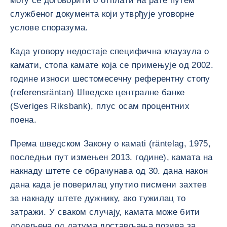
могу се договорити о отплати на рате путем
службеног документа који утврђује уговорне
услове споразума.
Када уговору недостаје специфична клаузула о
камати, стопа камате која се примењује од 2002.
године износи шестомесечну референтну стопу
(referensräntan) Шведске централне банке
(Sveriges Riksbank), плус осам процентних
поена.
Према шведском Закону о камаti (räntelag, 1975,
последњи пут измењен 2013. године), камата на
накнаду штете се обрачунава од 30. дана након
дана када је поверилац упутио писмени захтев
за накнаду штете дужнику, ако тужилац то
затражи. У сваком случају, камата може бити
додељена од датума достављања позива за