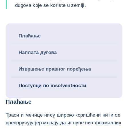
dugova koje se koriste u zemlji.
Плаћање
Наплата дугова
Извршење правног поређења
Поступци по insolventности
Плаћање
Траси и менице нису широко коришћени нити се
препоручују јер морају да испуне низ формалних