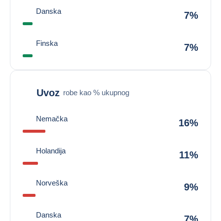
Danska
7%
Finska
7%
Uvoz
robe kao % ukupnog
Nemačka
16%
Holandija
11%
Norveška
9%
Danska
7%