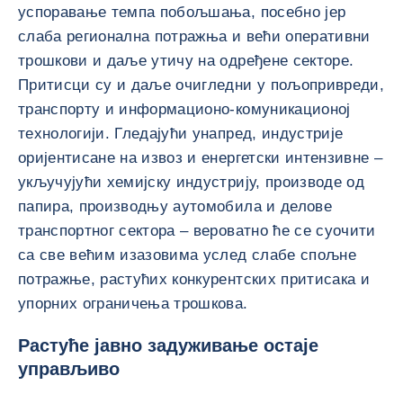
успоравање темпа побољшања, посебно јер
слаба регионална потражња и већи оперативни
трошкови и даље утичу на одређене секторе.
Притисци су и даље очигледни у пољопривреди,
транспорту и информационо-комуникационој
технологији. Гледајући унапред, индустрије
оријентисане на извоз и енергетски интензивне –
укључујући хемијску индустрију, производе од
папира, производњу аутомобила и делове
транспортног сектора – вероватно ће се суочити
са све већим изазовима услед слабе спољне
потражње, растућих конкурентских притисака и
упорних ограничења трошкова.
Растуће јавно задуживање остаје
управљиво