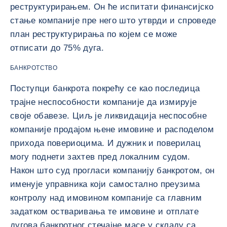
реструктурирањем. Он ће испитати финансијско
стање компаније пре него што утврди и спроведе
план реструктурирања по којем се може
отписати до 75% дуга.
БАНКРОТСТВО
Поступци банкрота покрећу се као последица
трајне неспособности компаније да измирује
своје обавезе. Циљ је ликвидација неспособне
компаније продајом њене имовине и расподелом
прихода повериоцима. И дужник и поверилац
могу поднети захтев пред локалним судом.
Након што суд прогласи компанију банкротом, он
именује управника који самостално преузима
контролу над имовином компаније са главним
задатком остваривања те имовине и отплате
дугова банкротног стечајне масе у складу са