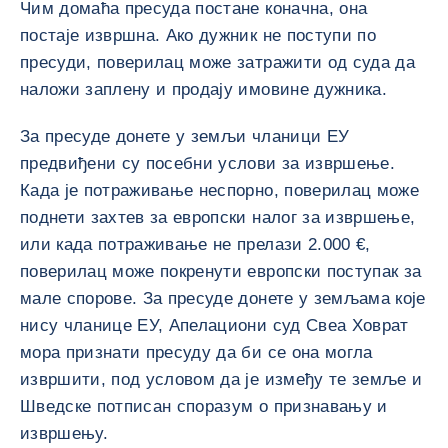
Чим домаћа пресуда постане коначна, она
постаје извршна. Ако дужник не поступи по
пресуди, поверилац може затражити од суда да
наложи заплену и продају имовине дужника.
За пресуде донете у земљи чланици ЕУ
предвиђени су посебни услови за извршење.
Када је потраживање неспорно, поверилац може
поднети захтев за европски налог за извршење,
или када потраживање не прелази 2.000 €,
поверилац може покренути европски поступак за
мале спорове. За пресуде донете у земљама које
нису чланице ЕУ, Апелациони суд Свеа Ховрат
мора признати пресуду да би се она могла
извршити, под условом да је између те земље и
Шведске потписан споразум о признавању и
извршењу.