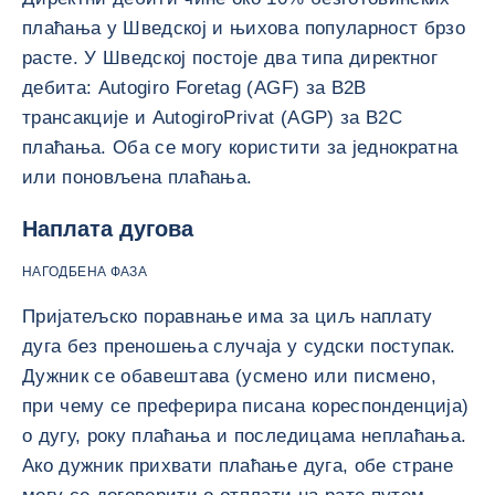
плаћања у Шведској и њихова популарност брзо
расте. У Шведској постоје два типа директног
дебита: Autogiro Foretag (AGF) за B2B
трансакције и AutogiroPrivat (AGP) за B2C
плаћања. Оба се могу користити за једнократна
или поновљена плаћања.
Наплата дугова
НАГОДБЕНА ФАЗА
Пријатељско поравнање има за циљ наплату
дуга без преношења случаја у судски поступак.
Дужник се обавештава (усмено или писмено,
при чему се преферира писана кореспонденција)
о дугу, року плаћања и последицама неплаћања.
Ако дужник прихвати плаћање дуга, обе стране