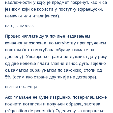
надлежности у којој је предмет покренут, као и са
језиком који се користи у поступку (француски,
немачки или италијански).
НАГОДБЕНА ФАЗА
Процес наплате дуга почиње издавањем
коначног упозорења, по могућству препорученом
поштом (што омогућава обрачун камате на
доспелу). Упозорење тражи од дужника да у року
од две недеље плати главни износ дуга, заједно
са каматом обрачунатом по законској стопи од
5% (осим ако стране другачије не договоре).
ПРАВНИ ПОСТУПЦИ
Ако плаћање не буде извршено, поверилац може
поднети потписан и попуњен образац захтева
(réquisition de poursuite) Одељењу за извршење