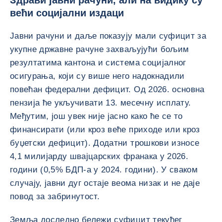
Здрави јавни рачуни, али на видику су
већи социјални издаци
Јавни рачуни и даље показују мали суфицит за
укупне државне рачуне захваљујући бољим
резултатима кантона и система социјалног
осигурања, који су више него надокнадили
повећан федерални дефицит. Од 2026. основна
пензија ће укључивати 13. месечну исплату.
Међутим, још увек није јасно како ће се то
финансирати (или кроз веће приходе или кроз
буџетски дефицит). Додатни трошкови износе
4,1 милијарду швајцарских франака у 2026.
години (0,5% БДП-а у 2024. години). У сваком
случају, јавни дуг остаје веома низак и не даје
повод за забринутост.
Земља доследно бележи суфицит текућег