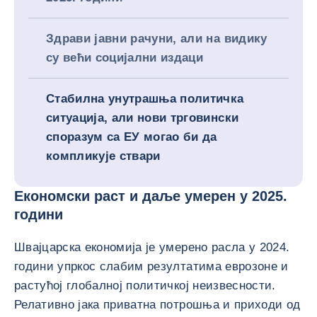
Здрави јавни рачуни, али на видику
су већи социјални издаци
Стабилна унутрашња политичка
ситуација, али нови трговински
споразум са ЕУ могао би да
компликује ствари
Економски раст и даље умерен у 2025.
години
Швајцарска економија је умерено расла у 2024.
години упркос слабим резултатима еврозоне и
растућој глобалној политичкој неизвесности.
Релативно јака приватна потрошња и приходи од