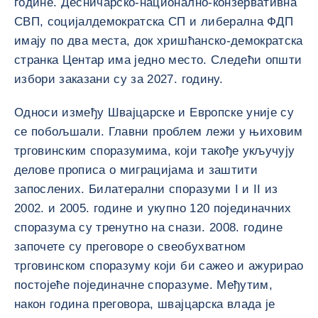
године. Десничарско-национално-конзервативна
СВП, социјалдемократска СП и либерална ФДП
имају по два места, док хришћанско-демократска
странка Центар има једно место. Следећи општи
избори заказани су за 2027. годину.
Односи између Швајцарске и Европске уније су
се побољшали. Главни проблем лежи у њиховим
трговинским споразумима, који такође укључују
делове прописа о миграцијама и заштити
запослених. Билатерални споразуми I и II из
2002. и 2005. године и укупно 120 појединачних
споразума су тренутно на снази. 2008. године
започете су преговоре о свеобухватном
трговинском споразуму који би сажео и ажурирао
постојеће појединачне споразуме. Међутим,
након година преговора, швајцарска влада је