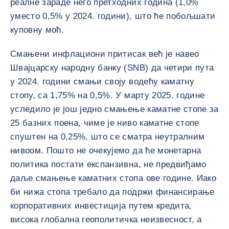
реалне зараде него претходних година (1,0%
уместо 0,5% у 2024. години), што ће побољшати
куповну моћ.
Смањени инфлациони притисак већ је навео
Швајцарску народну банку (SNB) да четири пута
у 2024. години смањи своју водећу каматну
стопу, са 1,75% на 0,5%. У марту 2025. године
уследило је још једно смањење каматне стопе за
25 базних поена, чиме је ниво каматне стопе
спуштен на 0,25%, што се сматра неутралним
нивоом. Пошто не очекујемо да ће монетарна
политика постати експанзивна, не предвиђамо
даље смањење каматних стопа ове године. Иако
би нижа стопа требало да подржи финансирање
корпоративних инвестиција путем кредита,
висока глобална геополитичка неизвесност, а