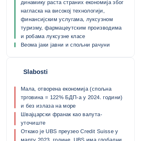
динамику раста страних економија због
нагласка на високој технологији,
финансијским услугама, луксузном
туризму, фармацеутским производима
и робама луксузне класе
Веома јаки јавни и спољни рачуни
Slabosti
Мала, отворена економија (спољна
трговина = 122% БДП-а у 2024. години)
и без излаза на море
Швајцарски франак као валута-
уточиште
Откако је UBS преузео Credit Suisse у
марту 2023. године, UBS има глобални