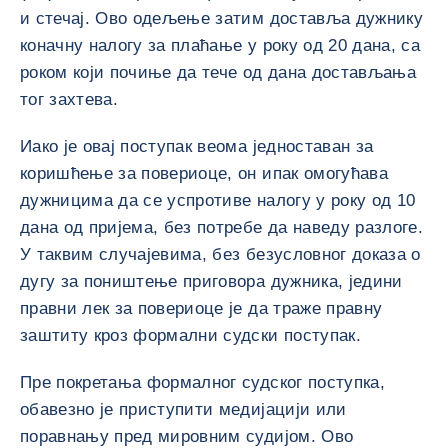
и стечај. Ово одељење затим доставља дужнику
коначну налогу за плаћање у року од 20 дана, са
роком који почиње да тече од дана достављања
тог захтева.
Иако је овај поступак веома једноставан за
коришћење за повериоце, он ипак омогућава
дужницима да се успротиве налогу у року од 10
дана од пријема, без потребе да наведу разлоге.
У таквим случајевима, без безусловног доказа о
дугу за поништење приговора дужника, једини
правни лек за повериоце је да траже правну
заштиту кроз формални судски поступак.
Пре покретања формалног судског поступка,
обавезно је приступити медијацији или
поравнању пред мировним судијом. Ово