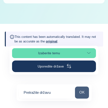
This content has been automatically translated. It may not
be as accurate as the
original
.
Izaberite temu
Izaberite poglavlje stranice
Uporedite države
Pretražite državu
OK
Pretražite državu
0
suggestions