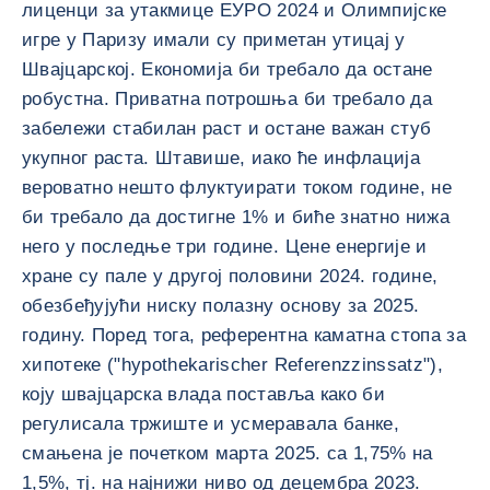
лиценци за утакмице ЕУРО 2024 и Олимпијске
игре у Паризу имали су приметан утицај у
Швајцарској. Економија би требало да остане
робустна. Приватна потрошња би требало да
забележи стабилан раст и остане важан стуб
укупног раста. Штавише, иако ће инфлација
вероватно нешто флуктуирати током године, не
би требало да достигне 1% и биће знатно нижа
него у последње три године. Цене енергије и
хране су пале у другој половини 2024. године,
обезбеђујући ниску полазну основу за 2025.
годину. Поред тога, референтна каматна стопа за
хипотеке ("hypothekarischer Referenzzinssatz"),
коју швајцарска влада поставља како би
регулисала тржиште и усмеравала банке,
смањена је почетком марта 2025. са 1,75% на
1,5%, тј. на најнижи ниво од децембра 2023.