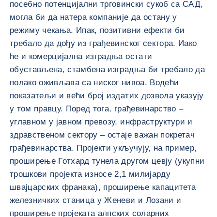
посебно потенцијални трговински сукоб са САД,
могла би да натера компаније да остану у
режиму чекања. Ипак, позитивни ефекти би
требало да дођу из грађевинског сектора. Иако
ће и комерцијална изградња остати
обустављена, стамбена изградња би требало да
полако оживљава са ниског нивоа. Водећи
показатељи и већи број издатих дозвола указују
у том правцу. Поред тога, грађевинарство –
углавном у јавном превозу, инфраструктури и
здравственом сектору – остаје важан покретач
грађевинарства. Пројекти укључују, на пример,
проширење Готхард тунела другом цевју (укупни
трошкови пројекта износе 2,1 милијарду
швајцарских франака), проширење капацитета
железничких станица у Женеви и Лозани и
проширење пројеката алпских соларних