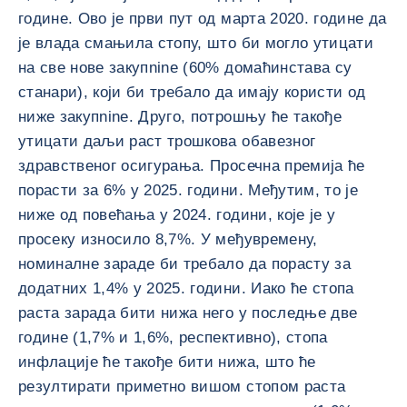
године. Ово је први пут од марта 2020. године да
је влада смањила стопу, што би могло утицати
на све нове закупnine (60% домаћинстава су
станари), који би требало да имају користи од
ниже закупnine. Друго, потрошњу ће такође
утицати даљи раст трошкова обавезног
здравственог осигурања. Просечна премија ће
порасти за 6% у 2025. години. Међутим, то је
ниже од повећања у 2024. години, које је у
просеку износило 8,7%. У међувремену,
номиналне зараде би требало да порасту за
додатних 1,4% у 2025. години. Иако ће стопа
раста зарада бити нижа него у последње две
године (1,7% и 1,6%, респективно), стопа
инфлације ће такође бити нижа, што ће
резултирати приметно вишом стопом раста