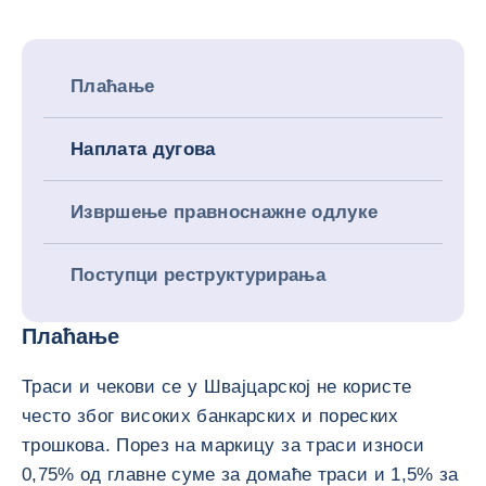
Плаћање
Наплата дугова
Извршење правноснажне одлуке
Поступци реструктурирања
Плаћање
Траси и чекови се у Швајцарској не користе
често због високих банкарских и пореских
трошкова. Порез на маркицу за траси износи
0,75% од главне суме за домаће траси и 1,5% за