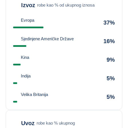
Izvoz
robe kao % od ukupnog iznosa
Evropa
37%
Sjedinjene Američke Države
16%
Kina
9%
Indija
5%
Velika Britanija
5%
Uvoz
robe kao % ukupnog