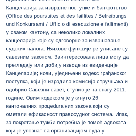
Канцеларија за извршне поступке и банкротство
(Office des poursuites et des faillites / Betreibungs
und Konkursamt / Ufficio di esecuzione e fallimenti)
у сваком кантону, са неколико локалних
канцеларија које су одговорне за извршавање
судских налога. Њихове функције регулисане су
савезним законом. Заинтересована лица могу да
прегледају или добију изводе из евиденције
Канцеларије; нови, уједињени кодекс грађанског
поступка, који је израдила комисија стручњака и
одобрио Савезни савет, ступио је на снагу 2011.
године. Овим кодексом је укинуто 26
кантоналних процeduralних закона који су
ометали ефикасност правосудног система. Ипак,
за покретање тужби потребна је помоћ адвоката
који је упознат са организацијом суда у