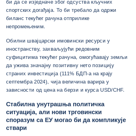
би да се изједначе због одсуства кључних
спортских догађаја. То би требало да одржи
биланс текућег рачуна отприлике
непромењеним.
Обилни швајцарски имовински ресурси у
иностранству, захваљујући редовним
суфицитима текућег рачуна, омогућавају земљи
да ужива значајну позитивну нето позицију
страних инвестиција (111% БДП-а на крају
септембра 2024), чија величина варира у
зависности од цена на берзи и курса USD/CHF.
Стабилна унутрашња политичка
ситуација, али нови трговински
споразум са ЕУ могао би да компликује
ствари