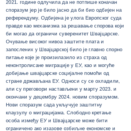
2021. године одлучила да не потпише коначан
споразум јер је било јасно да би био одбијен на
референдуму. Одбијена је улога Европског суда
правде као механизма за решавање спорова који
би могао да ограничи суверенитет Швајцарске.
Очување високог нивоа заштите плата и
запослених у Швајцарској било је главно спорно
питање које је произилазило из страха од
неконтролисане миграције у ЕУ, као и могуће
добијање швајцарске социјалне помоћи од
стране држављана ЕУ. Односи су се охладили,
али су преговори настављени у марту 2023. и
окончани у децембру 2024. новим споразумом.
Нови споразум сада укључује заштитну
клаузулу о миграцијама. Слободно кретање
особа између ЕУ и Швајцарске може бити
ограничено ако изазове озбиљне економске и