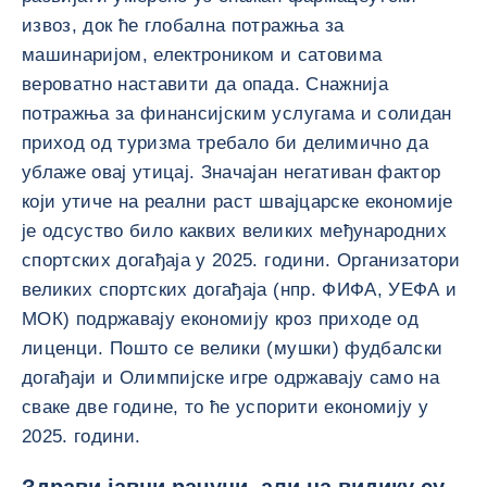
извоз, док ће глобална потражња за
машинаријом, електроником и сатовима
вероватно наставити да опада. Снажнија
потражња за финансијским услугама и солидан
приход од туризма требало би делимично да
ублаже овај утицај. Значајан негативан фактор
који утиче на реални раст швајцарске економије
је одсуство било каквих великих међународних
спортских догађаја у 2025. години. Организатори
великих спортских догађаја (нпр. ФИФА, УЕФА и
МОК) подржавају економију кроз приходе од
лиценци. Пошто се велики (мушки) фудбалски
догађаји и Олимпијске игре одржавају само на
сваке две године, то ће успорити економију у
2025. години.