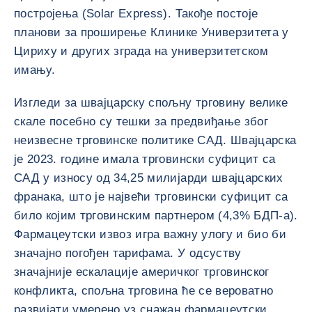
постројења (Solar Express). Такође постоје
планови за проширење Клинике Универзитета у
Цириху и других зграда на универзитетском
имању.
Изгледи за швајцарску спољну трговину велике
скале посебно су тешки за предвиђање због
неизвесне трговинске политике САД. Швајцарска
је 2023. године имала трговински суфицит са
САД у износу од 34,25 милијарди швајцарских
франака, што је највећи трговински суфицит са
било којим трговинским партнером (4,3% БДП-а).
Фармацеутски извоз игра важну улогу и био би
значајно погођен тарифама. У одсуству
значајније ескалације америчког трговинског
конфликта, спољна трговина ће се вероватно
развијати умерено уз снажан фармацеутски