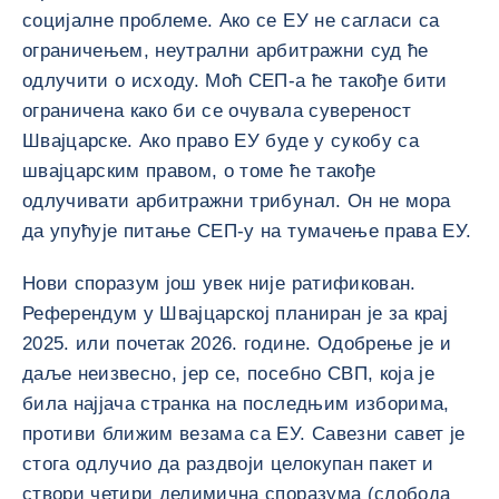
социјалне проблеме. Ако се ЕУ не сагласи са
ограничењем, неутрални арбитражни суд ће
одлучити о исходу. Моћ СЕП-а ће такође бити
ограничена како би се очувала сувереност
Швајцарске. Ако право ЕУ буде у сукобу са
швајцарским правом, о томе ће такође
одлучивати арбитражни трибунал. Он не мора
да упућује питање СЕП-у на тумачење права ЕУ.
Нови споразум још увек није ратификован.
Референдум у Швајцарској планиран је за крај
2025. или почетак 2026. године. Одобрење је и
даље неизвесно, јер се, посебно СВП, која је
била најјача странка на последњим изборима,
противи ближим везама са ЕУ. Савезни савет је
стога одлучио да раздвоји целокупан пакет и
створи четири делимична споразума (слобода