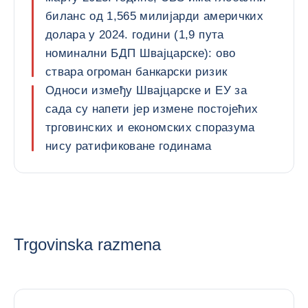
биланс од 1,565 милијарди америчких
долара у 2024. години (1,9 пута
номинални БДП Швајцарске): ово
ствара огроман банкарски ризик
Односи између Швајцарске и ЕУ за
сада су напети јер измене постојећих
трговинских и економских споразума
нису ратификоване годинама
Trgovinska razmena