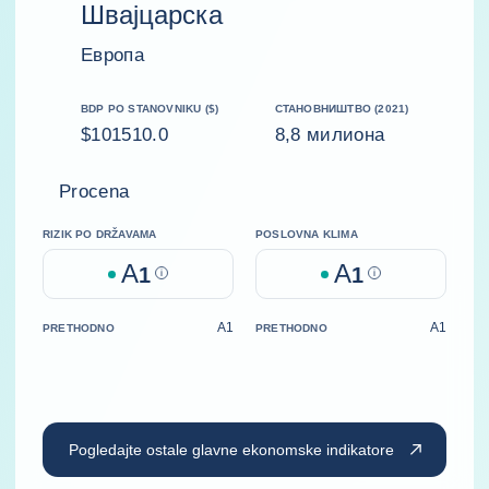
Швајцарска
Европа
BDP PO STANOVNIKU ($)
СТАНОВНИШТВО (2021)
$101510.0
8,8 милиона
Procena
RIZIK PO DRŽAVAMA
POSLOVNA KLIMA
A
A
1
Help
1
Help
A1
A1
PRETHODNO
PRETHODNO
Pogledajte ostale glavne ekonomske indikatore