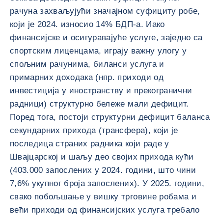
рачуна захваљујући значајном суфициту робе,
који је 2024. износио 14% БДП-а. Иако
финансијске и осигуравајуће услуге, заједно са
спортским лиценцама, играју важну улогу у
спољним рачунима, биланси услуга и
примарних доходака (нпр. приходи од
инвестиција у иностранству и прекогранични
радници) структурно бележе мали дефицит.
Поред тога, постоји структурни дефицит баланса
секундарних прихода (трансфера), који је
последица страних радника који раде у
Швајцарској и шаљу део својих прихода кући
(403.000 запослених у 2024. години, што чини
7,6% укупног броја запослених). У 2025. години,
свако побољшање у вишку трговине робама и
већи приходи од финансијских услуга требало