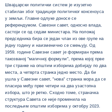
Швајцарски политички систем је изузетно
стабилан због традиције политичког консензуса
у земљи. Главне одлуке доносе се
референдумом. Савезни савет, односно влада,
састоји се од седам министара. На положај
председника бира се један члан из ове групе на
једну годину и наизменично се смењују. Од
1959. године Савезни савет је формиран према
такозваној "магичној формули", према којој прве
три странке на општим изборима добијају по два
места, а четврта странка једно место. Да би
ушла у Савезни савет, "нова" странка мора да се
пласира међу прве четири на два узастопна
избора, што је ретко. Сходно томе, страначка
структура Савета се није променила на
последњим општим изборима у октобру 2023.