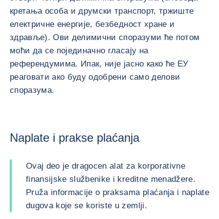
кретања особа и друмски транспорт, тржиште
електричне енергије, безбедност хране и
здравље). Ови делимични споразуми ће потом
моћи да се појединачно гласају на
референдумима. Ипак, није јасно како ће ЕУ
реаговати ако буду одобрени само делови
споразума.
Naplate i prakse plaćanja
Ovaj deo je dragocen alat za korporativne
finansijske službenike i kreditne menadžere.
Pruža informacije o praksama plaćanja i naplate
dugova koje se koriste u zemlji.