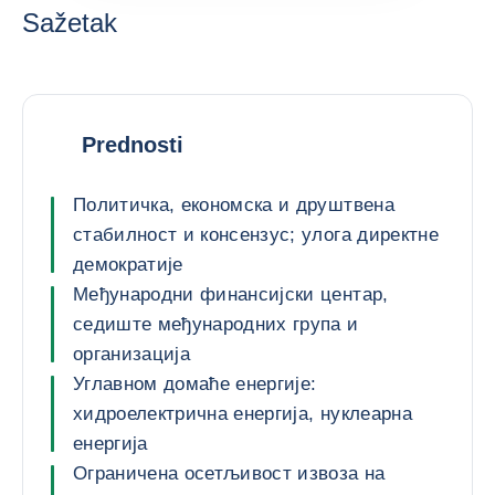
Sažetak
Prednosti
Политичка, економска и друштвена
стабилност и консензус; улога директне
демократије
Међународни финансијски центар,
седиште међународних група и
организација
Углавном домаће енергије:
хидроелектрична енергија, нуклеарна
енергија
Ограничена осетљивост извоза на