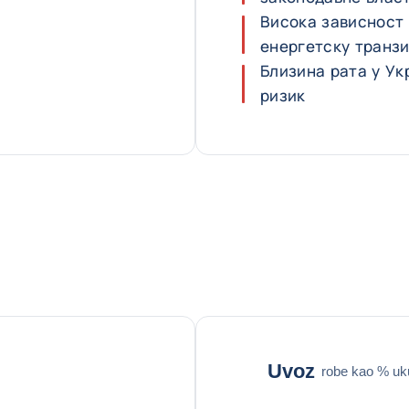
Висока зависност 
енергетску транзи
Близина рата у Ук
ризик
Uvoz
robe kao % u