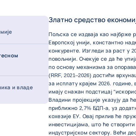
Златно средство економи
мије
Пољска се издваја као најбрже 
Европској унији, константно над
конкуренте. Изгледи за раст у 20
тесном
повољнији. Очекује се да ће упи
по основу механизма за опорава
(RRF, 2021–2026) достићи врхуна
за исплату крајем 2026. године,
ика и владе
имају снажан подстицај "искорис
Владини пројекције указују да ћ
приближно 2,7% БДП-а, уз додат
кохезије ЕУ. Овај прилив ће пру
инвестицијама, што ће створити
индустријском сектору. Већи де