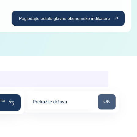
Pogledajte ostale glavne ekonomske indikatore
ite
Pretražite držav
OK
Pretražite državu
0
suggestions