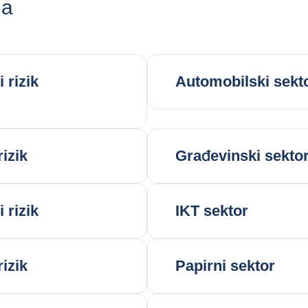
ma
 rizik
Automobilski sekt
rizik
Građevinski sekto
 rizik
IKT sektor
rizik
Papirni sektor