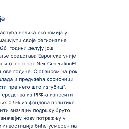
је
растућа велика економија у
машујући своје регионалне
26. години делују још
јање средстава Европске уније
к и отпорност NextGenerationEU
ц ове године. С обзиром на рок
 влада и предузећа корисници
ти пре него што изгубиш".
е средства из РРФ-а износити
них 0,5% из фондова политике
жити значајну подршку бруто
 значајну нову потражњу у
о инвестиција биће усмерен на