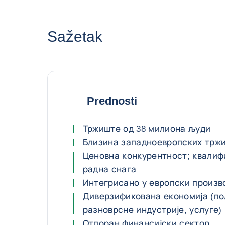
Sažetak
Prednosti
Тржиште од 38 милиона људи
Близина западноевропских трж
Ценовна конкурентност; квалиф
радна снага
Интегрисано у европски произв
Диверзификована економија (п
разноврсне индустрије, услуге)
Отпоран финансијски сектор