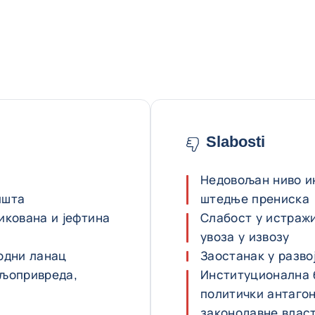
Slabosti
Недовољан ниво и
ишта
штедње прениска
икована и јефтина
Слабост у истражи
увоза у извозу
одни ланац
Заостанак у разво
ољопривреда,
Институционална 
политички антаго
законодавне влас