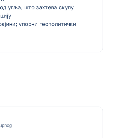
од угља, што захтева скупу
цију
рајини; упорни геополитички
kupnog