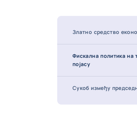
Златно средство еконо
Фискална политика на 
појасу
Сукоб између председн