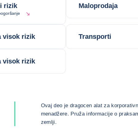
 rizik
Maloprodaja
ogoršanje
visok rizik
Transporti
visok rizik
Ovaj deo je dragocen alat za korporativn
menadžere. Pruža informacije o praksama
zemlji.