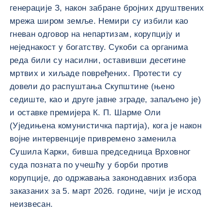
генерације З, након забране бројних друштвених
мрежа широм земље. Немири су избили као
гневан одговор на непартизам, корупцију и
неједнакост у богатству. Сукоби са органима
реда били су насилни, оставивши десетине
мртвих и хиљаде повређених. Протести су
довели до распуштања Скупштине (њено
седиште, као и друге јавне зграде, запаљено је)
и оставке премијера К. П. Шарме Оли
(Уједињена комунистичка партија), кога је након
војне интервенције привремено заменила
Сушила Карки, бивша председница Врховног
суда позната по учешћу у борби против
корупције, до одржавања законодавних избора
заказаних за 5. март 2026. године, чији је исход
неизвесан.