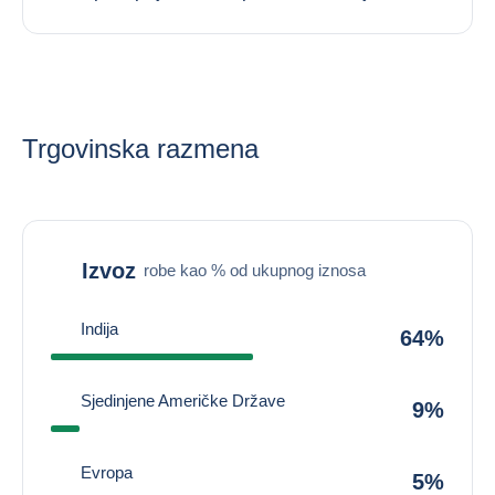
Trgovinska razmena
Izvoz
robe kao % od ukupnog iznosa
Indija
64%
Sjedinjene Američke Države
9%
Evropa
5%