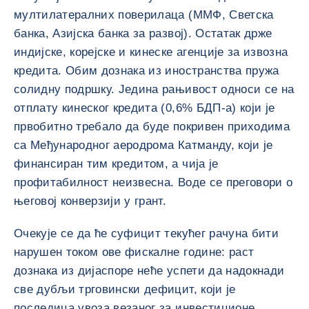
мултилатералних поверилаца (ММФ, Светска
банка, Азијска банка за развој). Остатак држе
индијске, корејске и кинеске агенције за извозна
кредита. Обим дознака из иностранства пружа
солидну подршку. Једина рањивост односи се на
отплату кинеског кредита (0,6% БДП-а) који је
првобитно требало да буде покривен приходима
са Међународног аеродрома Катманду, који је
финансиран тим кредитом, а чија је
профитабилност неизвесна. Воде се преговори о
његовој конверзији у грант.
Очекује се да ће суфицит текућег рачуна бити
нарушен током ове фискалне године: раст
дознака из дијаспоре неће успети да надокнади
све дубљи трговински дефицит, који је
последица увоза везаног за инвестиционе