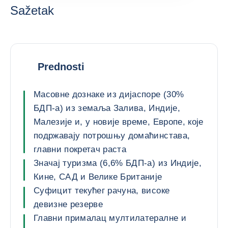
Sažetak
Prednosti
Масовне дознаке из дијаспоре (30%
БДП-а) из земаља Залива, Индије,
Малезије и, у новије време, Европе, које
подржавају потрошњу домаћинстава,
главни покретач раста
Значај туризма (6,6% БДП-а) из Индије,
Кине, САД и Велике Британије
Суфицит текућег рачуна, високе
девизне резерве
Главни прималац мултилатералне и