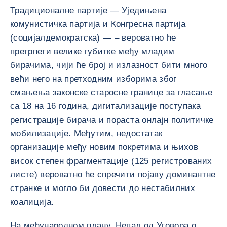
Традиционалне партије — Уједињена
комунистичка партија и Конгресна партија
(социјалдемократска) — – вероватно ће
претрпети велике губитке међу младим
бирачима, чији ће број и излазност бити много
већи него на претходним изборима због
смањења законске старосне границе за гласање
са 18 на 16 година, дигитализације поступака
регистрације бирача и пораста онлајн политичке
мобилизације. Међутим, недостатак
организације међу новим покретима и њихов
висок степен фрагментације (125 регистрованих
листе) вероватно ће спречити појаву доминантне
странке и могло би довести до нестабилних
коалиција.
На међународном плану, Непал од Уговора о