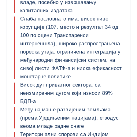
владе, посебно у извршавању
капиталних издатака
Слаба пословна клима: висок ниво
корупције (107. место и резултат 34 од
100 по оцени Транспаренси
интернешнла), широко распрострањена
пореска утаја, ограничена интеграција у
међународни финансијски систем, на
сивој листи ФАТФ-а и ниска ефикасност
монетарне политике
Висок дуг приватног сектора, са
неизмиреним дугом који износи 89%
БДП-а
Међу најмање развијеним земљама
(према Уједињеним нацијама), егзодус
веома младе радне снаге
Територијални спорови са Индијом