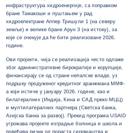
инфраструктура хидроенергије, са поправком
бране Тамакоши и пуштањем у рад
хидроелектране Аппер Тришули 1 (на северу
земље) и велике бране Арун 3 (на истоку), за
које се очекује да ће бити реализоване 2026.
године.
Ови пројекти, чија се реализација често одлаже
због административне бирократије и корупције,
финансирају се од стране непалске владе, уз
подршку продуженог кредитног аранжмана ММФ-
а који истиче у јануару 2026. године, као и
билатералних (Индија, Кина и САД преко МЦЦ)
и мултилатералних партнера (Светска банка,
Азијска банка за развој). Прекид програма USAID
угрожава пројекте изградње болница и школа и
повећава ризик од пораста сиромаштва и