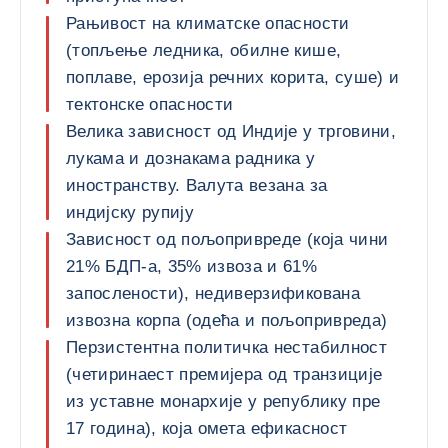
Рањивост на климатске опасности
(топљење ледника, обилне кише,
поплаве, ерозија речних корита, суше) и
тектонске опасности
Велика зависност од Индије у трговини,
лукама и дознакама радника у
иностранству. Валута везана за
индијску рупију
Зависност од пољопривреде (која чини
21% БДП-а, 35% извоза и 61%
запослености), недиверзификована
извозна корпа (одећа и пољопривреда)
Перзистентна политичка нестабилност
(четиринаест премијера од транзиције
из уставне монархије у републику пре
17 година), која омета ефикасност