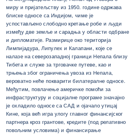
миру и пријатељству из 1950. године одржава
блиске односе са Индијом, чиме је
успостављено слободно кретање робе и људи
између две земље и сарадња у области одбране
и дипломатије. Размирице око територија
Лимпијадура, Липулех и Калапани, које се
налазе на северозападној граници Непала близу
Тибета и служе за трговачке путеве, као и
трњења због ограничења увоза из Непала,
вероватно неће покварити билатералне односе.
Међутим, повлачење америчке помоћи за
инфраструктуру и социјалне програме значајно
је охладило односе са САД и ојачало утицај
Кине, која већ игра улогу главног финансијског
партнера кроз грантове, кредите (под релативно
повољним условима) и финансирање