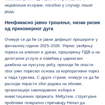
недовољне исхране, посебно у случају лошег
рода.
Неефикасно јавно трошење, низак ризик
од прекомерног дуга
Очекује се да ће се јавни дефицит проширити у
фискалној години 2025–2026. Упркос увођењу
пореза на алкохол и дуван, проширењу ПДВ-а на
дигиталне услуге и повећању царинских
дажбина на луксузну робу, приходи ће опасти
због ужег пореског основа за корпоративни порез
и пада туризма. С друге стране, очекује се да ће
расходи порасти због радова на обнови,
организације законодавних избора и
инвестиционих пројеката. Међутим, структурни
проблеми генерално спречавају Непал да