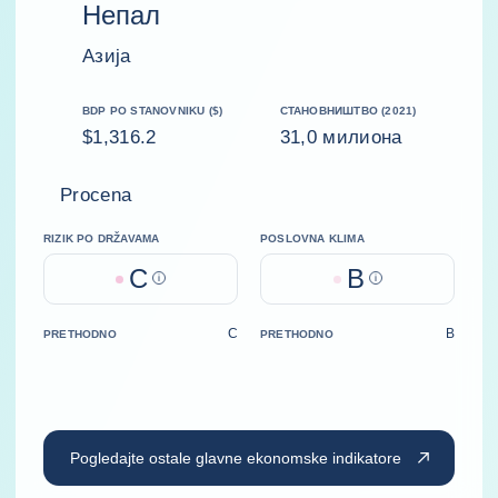
Непал
Азија
BDP PO STANOVNIKU ($)
СТАНОВНИШТВО (2021)
$1,316.2
31,0 милиона
Procena
RIZIK PO DRŽAVAMA
POSLOVNA KLIMA
C
B
Help
Help
C
B
PRETHODNO
PRETHODNO
Pogledajte ostale glavne ekonomske indikatore