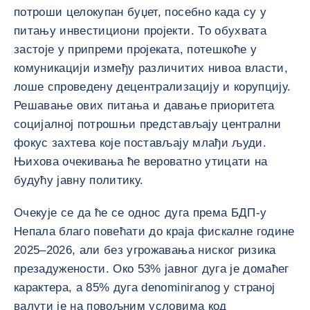
потроши целокупан буџет, посебно када су у
питању инвестициони пројекти. То обухвата
застоје у припреми пројеката, потешкоће у
комуникацији између различитих нивоа власти,
лоше спроведену децентрализацију и корупцију.
Решавање ових питања и давање приоритета
социјалној потрошњи представљају централни
фокус захтева које постављају млађи људи.
Њихова очекивања ће вероватно утицати на
будућу јавну политику.
Очекује се да ће се однос дуга према БДП-у
Непала благо повећати до краја фискалне године
2025–2026, али без угрожавања ниског ризика
презадужености. Око 53% јавног дуга је домаћег
карактера, а 85% дуга denominiranog у страној
валути је на повољним условима код