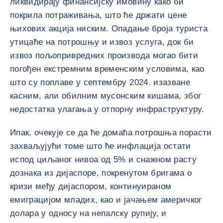
ликвидирају финансијску имовину како би
покрила потраживања, што ће држати цене
њихових акција ниским. Опадање броја туриста
утицаће на потрошњу и извоз услуга, док би
извоз пољопривредних производа могао бити
погођен екстремним временским условима, као
што су поплаве у септембру 2024. изазване
касним, али обилним мусонским кишама, због
недостатка улагања у отпорну инфраструктуру.
Ипак, очекује се да ће домаћа потрошња порасти
захваљујући томе што ће инфлација остати
испод циљаног нивоа од 5% и снажном расту
дознака из дијаспоре, покренутом бригама о
кризи међу дијаспором, континуираном
емиграцијом младих, као и јачањем америчког
долара у односу на непалску рупију, и