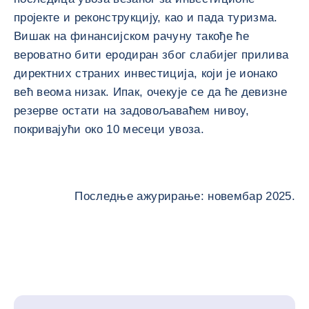
пројекте и реконструкцију, као и пада туризма.
Вишак на финансијском рачуну такође ће
вероватно бити еродиран због слабијег прилива
директних страних инвестиција, који је ионако
већ веома низак. Ипак, очекује се да ће девизне
резерве остати на задовољаваћем нивоу,
покривајући око 10 месеци увоза.
Последње ажурирање: новембар 2025.