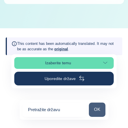
This content has been automatically translated. It may not
be as accurate as the
original
.
Izaberite temu
Izaberite poglavlje stranice
Uporedite države
Pretražite državu
OK
Pretražite državu
0
suggestions