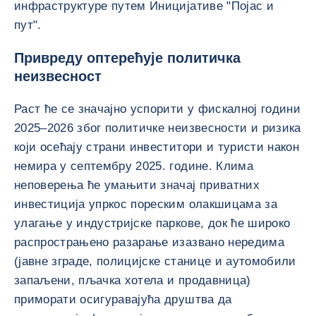
инфраструктуре путем Иницијативе "Појас и
пут".
Привреду оптерећује политичка
неизвесност
Раст ће се значајно успорити у фискалној години
2025–2026 због политичке неизвесности и ризика
који осећају страни инвеститори и туристи након
немира у септембру 2025. године. Клима
неповерења ће умањити значај приватних
инвестиција упркос пореским олакшицама за
улагање у индустријске паркове, док ће широко
распрострањено разарање изазвано нередима
(јавне зграде, полицијске станице и аутомобили
запаљени, пљачка хотела и продавница)
приморати осигуравајућа друштва да