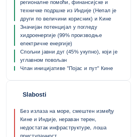
регионалне помоћи, финансијске и
техничке подршке из Индије (Непал је
други по величини корисник) и Кине
Значијан потенцијал у погледу
хидроенергије (99% производње
електричне енергије)
Спољни јавни дуг (45% укупно), који је
углавном повољан
Члан иницијативе "Појас и пут" Кине
Slabosti
Без излаза на море, смештен између
Кине и Индије, нераван терен,
недостатак инфраструктуре, лоша
приступачност