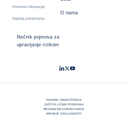
Poslovne informacije
O nama
Naplata potraživanja
Rečnik pojmova za
upravljanje rizikom
LinkedIn
Twitter
Youtube
- Coface
- Coface
- Coface
PRAVNO OBAVEŠTENJE
ZAŠTITA LIČNIH PODATAKA
MEHANIZAM UZBUNJIVANJA
BIRANJE SAGLASNOSTI