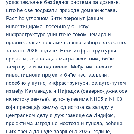
успостављање безбедног система за дознаке,
што ће све подржати приходе домаћинстава.
Раст ће углавном бити покренут јавним
инвестицијама, посебно у обнову
инфраструктуре уништене током немира и
организовање парламентарних избора заказаних
за март 2026. године. Неки инфраструктурни
пројекти, које влада сматра нехитним, биће
замрзнути или одложени. Међутим, велики
инвестициони пројекти биће настављени,
посебно у путној инфраструктури, са ауто-путем
између Катмандуа и Нијгадха (северно-јужна оса
на истоку земље), ауто-путевима NH05 и NH03
који пресецају земљу од истока ка западу у
централном делу и дуж границе са Индијом,
пројектима изградње мостова и тунела, већина
њих треба да буде завршена 2026. године,