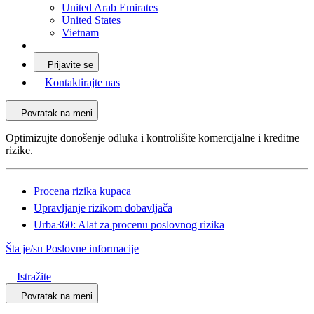
United Arab Emirates
United States
Vietnam
Prijavite se
Kontaktirajte nas
Povratak na meni
Optimizujte donošenje odluka i kontrolišite komercijalne i kreditne
rizike.
Procena rizika kupaca
Upravljanje rizikom dobavljača
Urba360: Alat za procenu poslovnog rizika
Šta je/su Poslovne informacije
Istražite
Povratak na meni