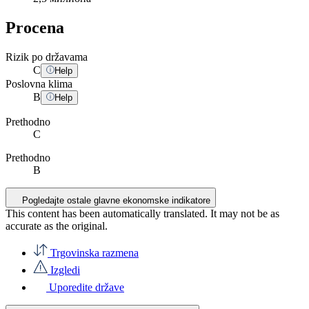
Procena
Rizik po državama
C
Help
Poslovna klima
B
Help
Prethodno
C
Prethodno
B
Pogledajte ostale glavne ekonomske indikatore
This content has been automatically translated. It may not be as
accurate as the
original
.
Trgovinska razmena
Izgledi
Uporedite države