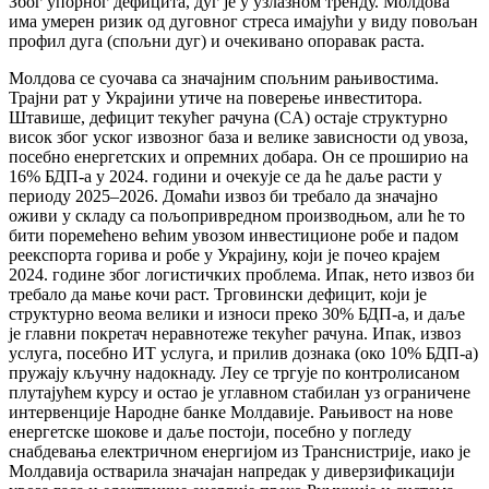
Због упорног дефицита, дуг је у узлазном тренду. Молдова
има умерен ризик од дуговног стреса имајући у виду повољан
профил дуга (спољни дуг) и очекивано опоравак раста.
Молдова се суочава са значајним спољним рањивостима.
Трајни рат у Украјини утиче на поверење инвеститора.
Штавише, дефицит текућег рачуна (CA) остаје структурно
висок због уског извозног база и велике зависности од увоза,
посебно енергетских и опремних добара. Он се проширио на
16% БДП-а у 2024. години и очекује се да ће даље расти у
периоду 2025–2026. Домаћи извоз би требало да значајно
оживи у складу са пољопривредном производњом, али ће то
бити поремећено већим увозом инвестиционе робе и падом
реекспорта горива и робе у Украјину, који је почео крајем
2024. године због логистичких проблема. Ипак, нето извоз би
требало да мање кочи раст. Трговински дефицит, који је
структурно веома велики и износи преко 30% БДП-а, и даље
је главни покретач неравнотеже текућег рачуна. Ипак, извоз
услуга, посебно ИТ услуга, и прилив дознака (око 10% БДП-а)
пружају кључну надокнаду. Леу се тргује по контролисаном
плутајућем курсу и остао је углавном стабилан уз ограничене
интервенције Народне банке Молдавије. Рањивост на нове
енергетске шокове и даље постоји, посебно у погледу
снабдевања електричном енергијом из Транснистрије, иако је
Молдавија остварила значајан напредак у диверзификацији