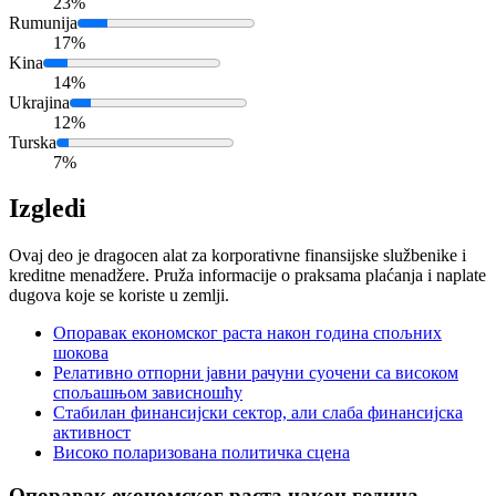
23%
Rumunija
17%
Kina
14%
Ukrajina
12%
Turska
7%
Izgledi
Ovaj deo je dragocen alat za korporativne finansijske službenike i
kreditne menadžere. Pruža informacije o praksama plaćanja i naplate
dugova koje se koriste u zemlji.
Опоравак економског раста након година спољних
шокова
Релативно отпорни јавни рачуни суочени са високом
спољашњом зависношћу
Стабилан финансијски сектор, али слаба финансијска
активност
Високо поларизована политичка сцена
Опоравак економског раста након година