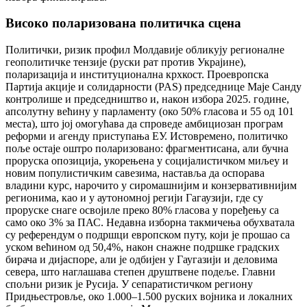
Високо поларизована политичка сцена
Политички, ризик профил Молдавије обликују регионалне
геополитичке тензије (руски рат против Украјине),
поларизација и институционална крхкост. Проевропска
Партија акције и солидарности (PAS) председнице Маје Санду
контролише и председништво и, након избора 2025. године,
апсолутну већину у парламенту (око 50% гласова и 55 од 101
места), што јој омогућава да спроведе амбициозан програм
реформи и агенду приступања ЕУ. Истовремено, политичко
поље остаје оштро поларизовано: фрагментисана, али бучна
проруска опозиција, укорењена у социјалистичком миљеу и
новим популистичким савезима, наставља да оспорава
владини курс, нарочито у сиромашнијим и конзервативнијим
регионима, као и у аутономној регији Гагаузији, где су
проруске снаге освојиле преко 80% гласова у поређењу са
само око 3% за ПАС. Недавна изборна такмичења обухватала
су референдум о подршци европском путу, који је прошао са
уском већином од 50,4%, након снажне подршке градских
бирача и дијаспоре, али је одбијен у Гаугазији и деловима
севера, што наглашава степен друштвене подеље. Главни
спољни ризик је Русија. У сепаратистичком региону
Придњестровље, око 1.000–1.500 руских војника и локалних