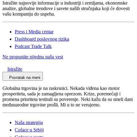
Istražite najnovije informacije u industriji i zemljama, ekonomske
analize, globalne trendove i savete naših stručnjaka koji će dovesti
vašu kompaniju do uspeha.
Press i Media centar
Dashboard poslovnog rizika
Podcast Trade Talk
Ne propustite nijednu našu vest
Istražite
Povratak na meni
Globalna trgovina je na raskrsnici. Nekada viđena kao motor
prosperiteta, sada je zamagljena oprezom. Krize, poremećaji i
promena prioriteta testirali su poverenje. Neki kažu da su smeli dani
međunarodne trgovine prošli. Mi u to ne verujemo.
Naša strategija
Coface u Srbiji