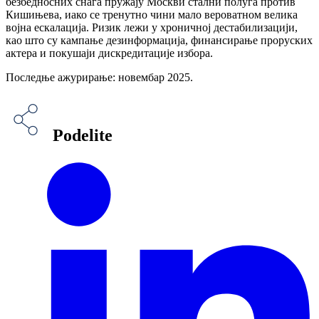
безбедносних снага пружају Москви стални полуга против
Кишињева, иако се тренутно чини мало вероватном велика
војна ескалација. Ризик лежи у хроничној дестабилизацији,
као што су кампање дезинформација, финансирање проруских
актера и покушаји дискредитације избора.
Последње ажурирање: новембар 2025.
Podelite