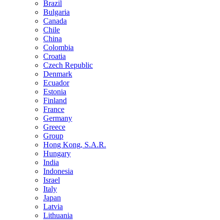
Brazil
Bulgaria
Canada
Chile
China
Colombia
Croatia
Czech Republic
Denmark
Ecuador
Estonia
Finland
France
Germany
Greece
Group
Hong Kong, S.A.R.
Hungary
India
Indonesia
Israel
Italy
Japan
Latvia
Lithuania