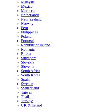
Malaysia
Mexico
Morocco
Netherlands
New Zealand
Norway
Peru
Philippines
Poland
Portugal
Republic of Ireland
Romania
Russia
Singapore
Slovakia
Slovenia
South Africa
South Korea
Spain
Sweden
Switzerland
Taiwan
Thailand
Türkiye
UK & Ireland