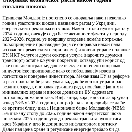
спољних шокова
Привреда Молдавије постепено се опоравља након неколико
година узастопних шокова изазваних ратом у Украјини,
енергетским прекидима и сушом. Након готово нултог раста у
2024. години, очекује се да ће се активност ојачати у периоду
2025–2026. године, уз подршку опоравка домаће потражње,
пољопривредне производње (која се опоравља након пада
изазваног временским неприликама) и континуиране подршке
ЕУ. ИКТ услуге и други сектори услуга (нарочито друмски
транспорт) остаће кључни покретачи, остварујући корист од
јаке спољне потражње, док се очекује постепено опоравак
индустријске производње како се побољшавају извозна
логистика и поверење инвеститора. Механизам ЕУ за реформе
и раст подстаћи ће јавна улагања, док ће континуирани раст
реалних зарада, опоравак тржишта рада, повећање јавних и
минималних зарада и високе дознаке из ЕУ одржавати
потрошњу домаћинстава. Инфлација, која је достигла врхунац
изнад 28% у 2022. години, оштро је пала и предвиђа се да ће
се вратити близу циља Националне банке Молдавије (NBM)
5% циљану стопу до 2026. године након енергетског шока
почетком 2025. године услед прекида транзита руског гаса
кроз Украјину, што је допринело инфлаторном притиску.
Даљи пад цена хране и регулисане енергије требало би да