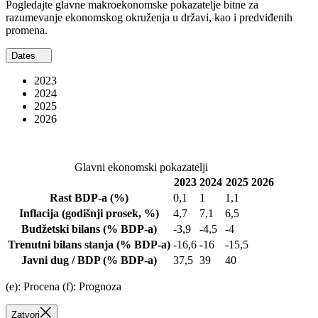
Pogledajte glavne makroekonomske pokazatelje bitne za
razumevanje ekonomskog okruženja u državi, kao i predviđenih
promena.
Dates
2023
2024
2025
2026
Glavni ekonomski pokazatelji
2023
2024
2025
2026
Rast BDP-a
(%)
0,1
1
1,1
Inflacija
(godišnji prosek, %)
4,7
7,1
6,5
Budžetski bilans
(% BDP-a)
-3,9
-4,5
-4
Trenutni bilans stanja
(% BDP-a)
-16,6
-16
-15,5
Javni dug / BDP
(% BDP-a)
37,5
39
40
(e): Procena (f): Prognoza
Zatvori