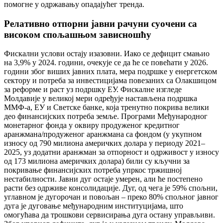
помогне у одржавању опадајућег тренда.
Релативно отпорни јавни рачуни суочени са
високом спољашњом зависношћу
Фискални услови остају изазовни. Иако се дефицит смањио
на 3,9% у 2024. години, очекује се да ће се повећати у 2026.
години због виших јавних плата, мера подршке у енергетском
сектору и потреба за инвестицијама повезаних са Олакшицом
за реформе и раст уз подршку ЕУ. Фискалне изгледе
Молдавије у великој мери одређује настављена подршка
ММФ-а, ЕУ и Светске банке, која тренутно покрива велики
део финансијских потреба земље. Програми Међународног
монетарног фонда у оквиру продуженог кредитног
аранжмана/продуженог аранжмана са фондом (у укупном
износу од 790 милиона америчких долара у периоду 2021–
2025, уз додатни аранжман за отпорност и одрживост у износу
од 173 милиона америчких долара) били су кључни за
покривање финансијских потреба упркос тржишној
нестабилности. Јавни дуг остаје умерен, али ће постепено
расти без одрживе консолидације. Дуг, од чега је 59% спољни,
углавном је дугорочан и повољан – преко 80% спољног јавног
дуга је дуговање међународним институцијама, што
омогућава да трошкови сервисирања дуга остану управљиви.