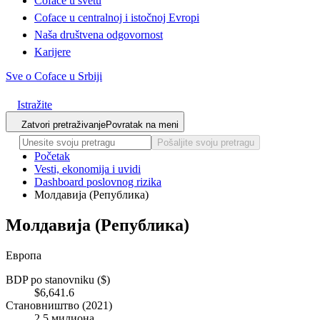
Coface u svetu
Coface u centralnoj i istočnoj Evropi
Naša društvena odgovornost
Karijere
Sve o Coface u Srbiji
Istražite
Zatvori pretraživanje
Povratak na meni
Pošaljite svoju pretragu
Početak
Vesti, ekonomija i uvidi
Dashboard poslovnog rizika
Молдавија (Република)
Молдавија (Република)
Европа
BDP po stanovniku ($)
$6,641.6
Становништво (2021)
2,5 милиона