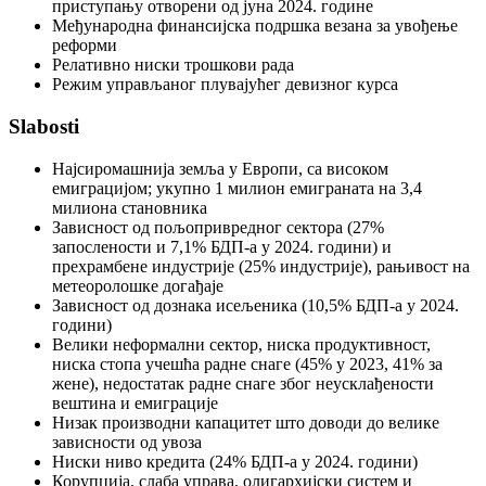
приступању отворени од јуна 2024. године
Међународна финансијска подршка везана за увођење
реформи
Релативно ниски трошкови рада
Режим управљаног плувајућег девизног курса
Slabosti
Најсиромашнија земља у Европи, са високом
емиграцијом; укупно 1 милион емиграната на 3,4
милиона становника
Зависност од пољопривредног сектора (27%
запослености и 7,1% БДП-а у 2024. години) и
прехрамбене индустрије (25% индустрије), рањивост на
метеоролошке догађаје
Зависност од дознака исељеника (10,5% БДП-а у 2024.
години)
Велики неформални сектор, ниска продуктивност,
ниска стопа учешћа радне снаге (45% у 2023, 41% за
жене), недостатак радне снаге због неусклађености
вештина и емиграције
Низак производни капацитет што доводи до велике
зависности од увоза
Ниски ниво кредита (24% БДП-а у 2024. години)
Корупција, слаба управа, олигархијски систем и