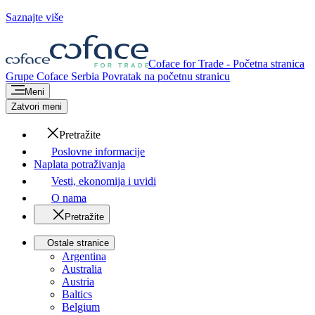
Saznajte više
Coface for Trade - Početna stranica
Grupe Coface
Serbia
Povratak na početnu stranicu
Meni
Zatvori meni
Pretražite
Poslovne informacije
Naplata potraživanja
Vesti, ekonomija i uvidi
O nama
Pretražite
Ostale stranice
Argentina
Australia
Austria
Baltics
Belgium