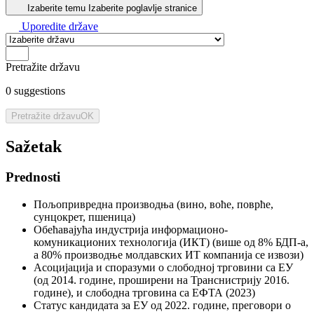
Izaberite temu
Izaberite poglavlje stranice
Uporedite države
Pretražite državu
0
suggestions
Pretražite državu
OK
Sažetak
Prednosti
Пољопривредна производња (вино, воће, поврће,
сунцокрет, пшеница)
Обећавајућа индустрија информационо-
комуникационих технологија (ИКТ) (више од 8% БДП-а,
а 80% производње молдавских ИТ компанија се извози)
Асоцијација и споразуми о слободној трговини са ЕУ
(од 2014. године, проширени на Транснистрију 2016.
године), и слободна трговина са ЕФТА (2023)
Статус кандидата за ЕУ од 2022. године, преговори о