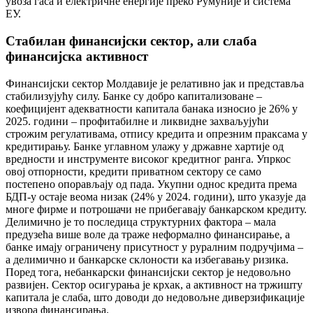
увоза гаса и електричне енергије преко Румуније и система
ЕУ.
Стабилан финансијски сектор, али слаба
финансијска активност
Финансијски сектор Молдавије је релативно јак и представља
стабилизујућу силу. Банке су добро капитализоване –
коефицијент адекватности капитала банака износио је 26% у
2025. години – профитабилне и ликвидне захваљујући
строжим регулативама, отпису кредита и опрезним праксама у
кредитирању. Банке углавном улажу у државне хартије од
вредности и инструменте високог кредитног ранга. Упркос
овој отпорности, кредити приватном сектору се само
постепено опорављају од пада. Укупни однос кредита према
БДП-у остаје веома низак (24% у 2024. години), што указује да
многе фирме и потрошачи не прибегавају банкарском кредиту.
Делимично је то последица структурних фактора – мала
предузећа више воле да траже неформално финансирање, а
банке имају ограничену присутност у руралним подручјима –
а делимично и банкарске склоности ка избегавању ризика.
Поред тога, небанкарски финансијски сектор је недовољно
развијен. Сектор осигурања је крхак, а активност на тржишту
капитала је слаба, што доводи до недовољне диверзификације
извора финансирања.