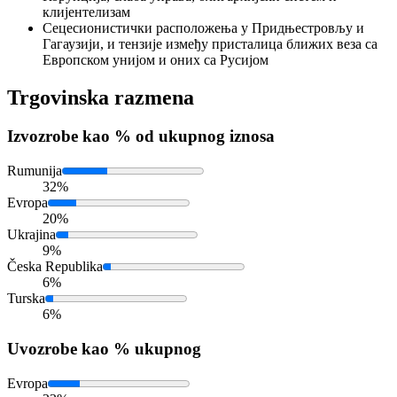
клијентелизам
Сецесионистички расположења у Придњестровљу и
Гагаузији, и тензије између присталица ближих веза са
Европском унијом и оних са Русијом
Trgovinska razmena
Izvoz
robe kao % od ukupnog iznosa
Rumunija
32%
Evropa
20%
Ukrajina
9%
Česka Republika
6%
Turska
6%
Uvoz
robe kao % ukupnog
Evropa