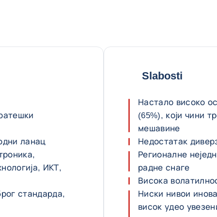
Slabosti
Настало високо о
тратешки
(65%), који чини 
мешавине
одни ланац
Недостатак дивер
троника,
Регионалне нејед
нологија, ИКТ,
радне снаге
Висока волатилно
брог стандарда,
Ниски нивои инова
висок удео увезен