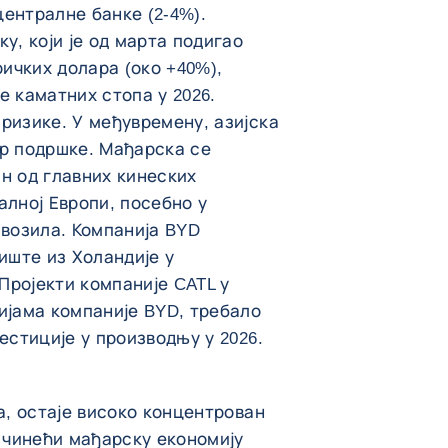
ентралне банке (2-4%).
у, који је од марта подигао
ричких долара (око +40%),
е каматних стопа у 2026.
ризике. У међувремену, азијска
ор подршке. Мађарска се
н од главних кинеских
алној Европи, посебно у
 возила. Компанија BYD
иште из Холандије у
 Пројекти компаније CATL у
ијама компаније BYD, требало
естиције у производњу у 2026.
а, остаје високо концентрован
, чинећи мађарску економију