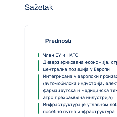
Sažetak
Prednosti
Члан ЕУ и НАТО
Диверзификована економија, с
централна позиција у Европи
Интегрисана у европски произв
(аутомобилска индустрија, елек
фармацеутска и медицинска тех
агро-прехрамбена индустрија)
Инфраструктура је углавном до
посебно путна инфраструктура