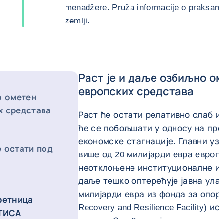
menadžere. Pruža informacije o praksama
zemlji.
Раст је и даље озбиљно 
европских средстава
о ометен
х средстава
Раст ће остати релативно слаб и
ће се побољшати у односу на пр
економске стагнације. Главни у
 остати под
више од 20 милијарди евра евро
неотклоњене институционалне и
даље тешко оптерећује јавна ула
милијарди евра из фонда за опо
ретница
Recovery and Resilience Facility) 
 ТИСА