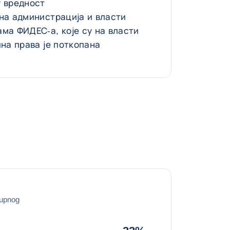
у вредност
на администрација и власти
ма ФИДЕС-а, које су на власти
ина права је поткопана
kupnog