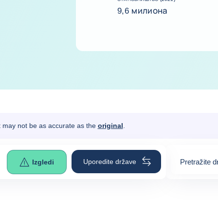
9,6 милиона
It may not be as accurate as the
original
.
Uporedite države
Pretražite 
Izgledi
0
suggestio