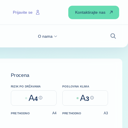
Kontaktirajte nas
Prijavite se
O nama
Pretraži
Procena
RIZIK PO DRŽAVAMA
POSLOVNA KLIMA
A
A
4
Help
3
Help
A4
A3
PRETHODNO
PRETHODNO