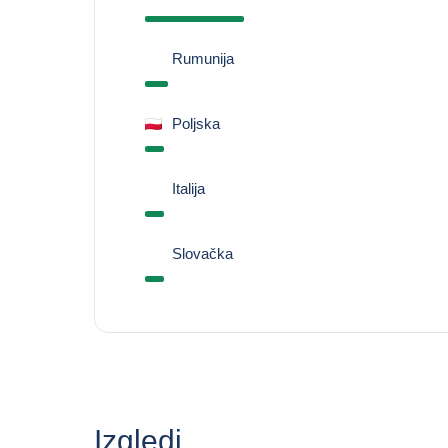
Rumunija
Poljska
Italija
Slovačka
Izgledi