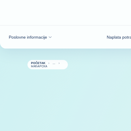
Saznajte više
Poslovne informacije
Naplata potr
POČETAK
МАЂАРСКА