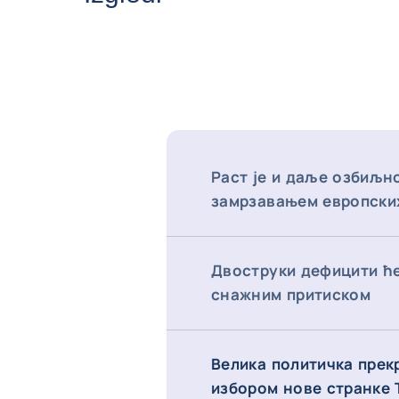
Раст је и даље озбиљн
замрзавањем европски
Двоструки дефицити ће
снажним притиском
Велика политичка прек
избором нове странке