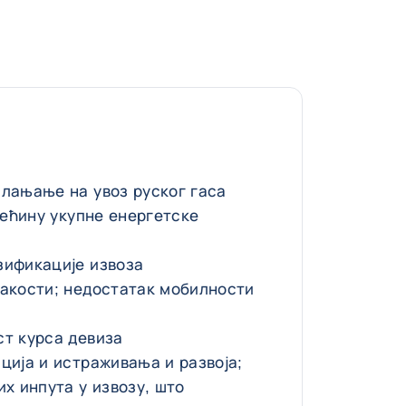
слањање на увоз руског гаса
трећину укупне енергетске
зификације извоза
накости; недостатак мобилности
ст курса девиза
ција и истраживања и развоја;
их инпута у извозу, што