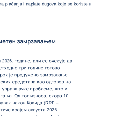
 plaćanja i naplate dugova koje se koriste u
ометен замрзавањем
 2026. године, али се очекује да
етходне три године готово
зрок је продужено замрзавање
пских средстава као одговор на
 управљачке проблеме, што и
гања. Од тог износа, скоро 10
равак након Ковида (RRF –
истиче крајем августа 2026.