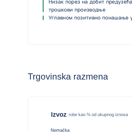
Низак порез на добит предузећ
трошкови производње
Углавном позитивно понашање 
Trgovinska razmena
Izvoz
robe kao % od ukupnog iznosa
Nemačka