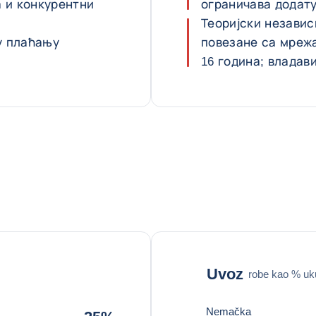
а и конкурентни
ограничава додат
Теоријски независ
у плаћању
повезане са мрежа
16 година; владав
Uvoz
robe kao % u
Nemačka