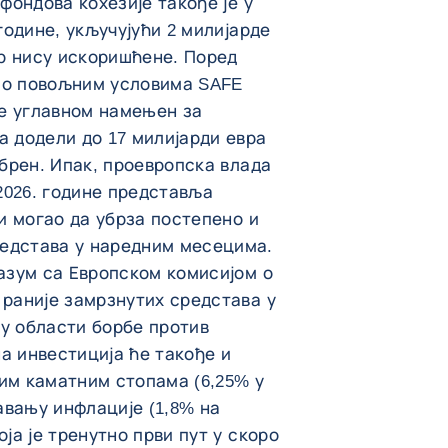
 фондова кохезије такође је у
 године, укључујући 2 милијарде
ер нису искоришћене. Поред
по повољним условима SAFE
ји је углавном намењен за
а додели до 17 милијарди евра
обрен. Ипак, проевропска влада
 2026. године представља
би могао да убрза постепено и
едстава у наредним месецима.
разум са Европском комисијом о
 раније замрзнутих средстава у
у области борбе против
а инвестиција ће такође и
им каматним стопама (6,25% у
равању инфлације (1,8% на
оја је тренутно први пут у скоро