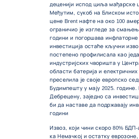
деценији испод циља мађарске ц
Међутим, сукоб на Блиском исток
цене Brent нафте на око 100 аме
ограничио је изгледе за смањењ
години и погоршава инфлаторне 
инвестиција остаће кључни изв
постепено профилисала као једа
индустријских чворишта у Центр
области батерија и електричних
преселила је своје европско сед
Будимпешту у мају 2025. године.
Дебрецену, заједно са инвестиц
би да наставе да подржавају инв
години
Извоз, који чини скоро 80% БДП-
ка Немачкој и остатку еврозоне