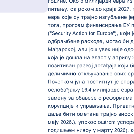
године. Око 8 милијарди евра из
питању, са роком до краја 2027.
евра које су трајно изгубљене ј
тога, програм финансирања ЕУ 
("Security Action for Europe"), ко
одбрамбене расходе, могао би д
Мађарској, али још увек није од
која је дошла на власт у априлу
позитиван развој догађаја који 
делимично откључавање ових ср
Почетком јуна постигнут је спо
ослобађању 16,4 милијарде евра
замену за обавезе о реформама 
корупције и управљања. Приватн
даље бити ометана трајно висок
мају 2026.), упркос ошtrom успо
годишњем нивоу у марту 2026), к