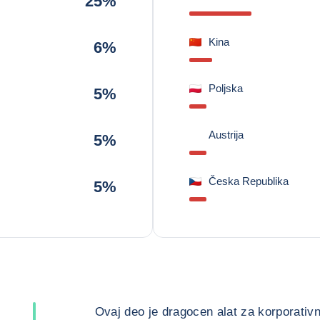
25%
Kina
6%
Poljska
5%
Austrija
5%
Česka Republika
5%
Ovaj deo je dragocen alat za korporativn