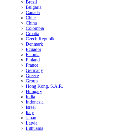
Brazil
Bulgaria
Canada
Chile
China
Colombia
Croatia
Czech Republic
Denmark
Ecuador
Estonia
Finland
France
Germany
Greece
Group
Hong Kong, S.A.R.
Hungary
India
Indonesia
Israel
Italy
Japan
Latvia
Lithuania