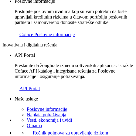
Poslovne informacije
Pristupite poslovnim uvidima koji su vam potrebni da biste
upravljali kreditnim rizicima u čitavom portfoliju poslovnih
partnera i samouvereno donosite strateške odluke.
Coface Poslovne informacije
Inovativna i digitalna rešenja
API Portal
Prestanite da žonglirate između softverskih aplikacija. Istražite
Coface API katalog i integrisana rešenja za Poslovne
informacije i osiguranje potraživanja.
API Portal
Naše usluge
Poslovne informacije
Naplata potraživanja
Vesti, ekonomija i uvidi
O nama
Rečnik pojmova za upravljanje rizikom