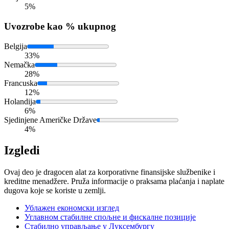
5%
Uvoz
robe kao % ukupnog
Belgija
33%
Nemačka
28%
Francuska
12%
Holandija
6%
Sjedinjene Američke Države
4%
Izgledi
Ovaj deo je dragocen alat za korporativne finansijske službenike i
kreditne menadžere. Pruža informacije o praksama plaćanja i naplate
dugova koje se koriste u zemlji.
Ублажен економски изглед
Углавном стабилне спољне и фискалне позиције
Стабилно управљање у Луксембургу