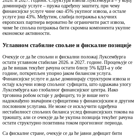
2026. и 2027. години. Структура извоза Луксембурга – у којој
доминирају услуге – пружа одређену заштиту, при чему
финансијске услуге чине око 45% укупног извоза, а остале
услуге још 43%. Међутим, слабија потражња кључних
европских партнера вероватно ће ограничити раст извоза,
чиме ће спољна потражња бити скромна компонента укупне
економске активности.
Углавном стабилне спољне и фискалне позиције
Очекује се да ће спољни и фискални положај Луксембурга
остати углавном стабилан 2026. и 2027. године. Процењује се
да ће вишак текућег рачуна остати близу 5% БДП-а у обе
године, поткрепљен упорно јаком билансом услуга.
Финансијске услуге и даље доминирају структуром извоза и
остају кључни извор спољног суфицита, што одражава улогу
Луксембурга као глобалног финансијског центра. Иако
трговина робом остаје у дефициту, то је више него
надокнађено значајним суфицитима у финансијским и другим
пословним услугама. Не може се искључити одређена
нестабилност спољних биланса услед финансијских токова на
тржишту, али се очекује да ће укупна позиција текућег рачуна
остати структурно позитивна током прогнозног периода.
Са фискалне стране, очекује се да ће јавни дефицит бити