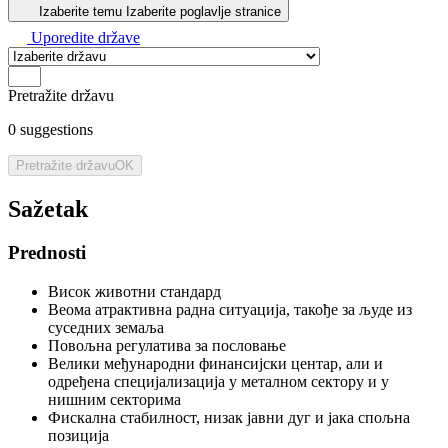
Izaberite temu
Izaberite poglavlje stranice
Uporedite države
Pretražite državu
0
suggestions
Pretražite državu
OK
Sažetak
Prednosti
Висок животни стандард
Веома атрактивна радна ситуација, такође за људе из
суседних земаља
Повољна регулатива за пословање
Велики међународни финансијски центар, али и
одређена специјализација у металном сектору и у
нишним секторима
Фискална стабилност, низак јавни дуг и јака спољна
позиција