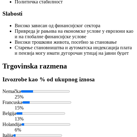
Политичка стабилност
Slabosti
Високо зависан од финансијског сектора
Привреда је рањива на економске услове у еврозони као
и на глобалне финансијске услове
Високи трошкови живота, посебно за становање
Старење становништва и аутоматска индексација плата
и пензија могу имати дугорочан утицај на јавни буџет
Trgovinska razmena
Izvoz
robe kao % od ukupnog iznosa
Nemačka
25%
Francuska
15%
Belgija
13%
Holandija
6%
Italija