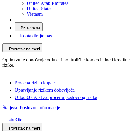
United Arab Emirates
United States
Vietnam
Prijavite se
Kontaktirajte nas
Povratak na meni
Optimizujte donošenje odluka i kontrolišite komercijalne i kreditne
rizike.
Procena rizika kupaca
Upravljanje rizikom dobavljača
Urba360: Alat za procenu poslovnog rizika
Šta je/su Poslovne informacije
Istražite
Povratak na meni