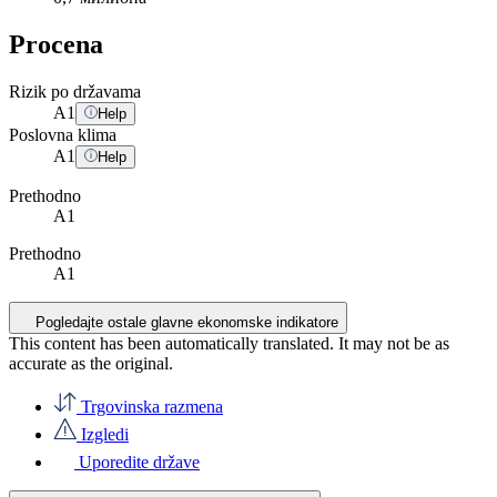
Procena
Rizik po državama
A
1
Help
Poslovna klima
A
1
Help
Prethodno
A1
Prethodno
A1
Pogledajte ostale glavne ekonomske indikatore
This content has been automatically translated. It may not be as
accurate as the
original
.
Trgovinska razmena
Izgledi
Uporedite države