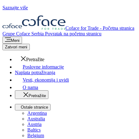
Saznajte više
Coface for Trade - Početna stranica
Grupe Coface
Serbia
Povratak na početnu stranicu
Meni
Zatvori meni
Pretražite
Poslovne informacije
Naplata potraživanja
Vesti, ekonomija i uvidi
O nama
Pretražite
Ostale stranice
Argentina
Australia
Austria
Baltics
Belgium