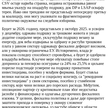
CSV остаје највећа странка, недавна истраживања јавног
мњења указују на опадајућу подршку, док DP и LSAP освајају
терен. Иако ови трендови не представљају непосредну претњу
за коалицију, они могу указивати на фрагментираније
политичко окружење на следећим изборима.
Буџет за 2026. годину, представљен у октобру 2025. и усвојен
у децембру, одржава подршку за трошкове живота и уводи
додатне социјалне мере, укључујући подршку везану за
енергију, док већа издвајања за одбрану и растући трошкови
плата у јавном сектору одржавају фискални дефицит високим,
али у оквирима ограничења ЕУ. Истовремено, влада је
показала солидну способност спровођења, а буџет је одобрила
владајућа већина. Кључне мере обухватају повећање стопе
доприноса за пензијско осигурање са 24% на 25,5% и циљане
пореске подстицаје усмерене на подршку приватним
инвестицијама, посебно у млађим фирмама. Буџет ставља
велики нагласак на раст и социјалну кохезију, са "рекордним
инвестицијама" у свим секторима, посебно у стамбеном
сектору, који чини велики део пореских расхода. Међутим,
опозиционе партије су критиковале план због недостатка
јасноће у финансирању и одлагања дугорочних фискалних
изазова. У целини, фискална политика и даље даје приоритет
заштити прихода и поверењу у оквиру сложеног
макроекономског окружења, уз растуће обавезе у области