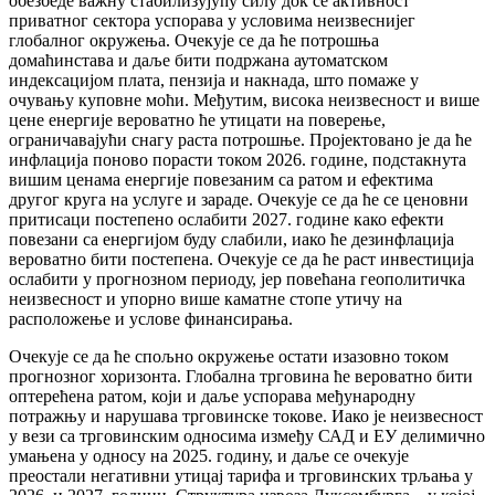
обезбеде важну стабилизујућу силу док се активност
приватног сектора успорава у условима неизвеснијег
глобалног окружења. Очекује се да ће потрошња
домаћинстава и даље бити подржана аутоматском
индексацијом плата, пензија и накнада, што помаже у
очувању куповне моћи. Међутим, висока неизвесност и више
цене енергије вероватно ће утицати на поверење,
ограничавајући снагу раста потрошње. Пројектовано је да ће
инфлација поново порасти током 2026. године, подстакнута
вишим ценама енергије повезаним са ратом и ефектима
другог круга на услуге и зараде. Очекује се да ће се ценовни
притисаци постепено ослабити 2027. године како ефекти
повезани са енергијом буду слабили, иако ће дезинфлација
вероватно бити постепена. Очекује се да ће раст инвестиција
ослабити у прогнозном периоду, јер повећана геополитичка
неизвесност и упорно више каматне стопе утичу на
расположење и услове финансирања.
Очекује се да ће спољно окружење остати изазовно током
прогнозног хоризонта. Глобална трговина ће вероватно бити
оптерећена ратом, који и даље успорава међународну
потражњу и нарушава трговинске токове. Иако је неизвесност
у вези са трговинским односима између САД и ЕУ делимично
умањена у односу на 2025. годину, и даље се очекује
преостали негативни утицај тарифа и трговинских трљања у