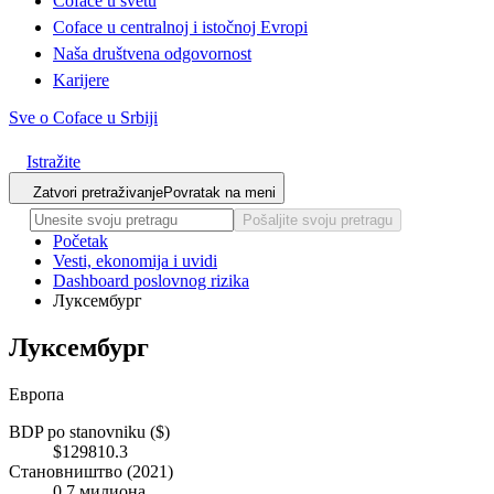
Coface u svetu
Coface u centralnoj i istočnoj Evropi
Naša društvena odgovornost
Karijere
Sve o Coface u Srbiji
Istražite
Zatvori pretraživanje
Povratak na meni
Pošaljite svoju pretragu
Početak
Vesti, ekonomija i uvidi
Dashboard poslovnog rizika
Луксембург
Луксембург
Европа
BDP po stanovniku ($)
$129810.3
Становништво (2021)
0,7 милиона