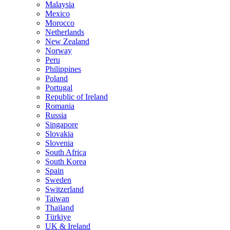
Malaysia
Mexico
Morocco
Netherlands
New Zealand
Norway
Peru
Philippines
Poland
Portugal
Republic of Ireland
Romania
Russia
Singapore
Slovakia
Slovenia
South Africa
South Korea
Spain
Sweden
Switzerland
Taiwan
Thailand
Türkiye
UK & Ireland