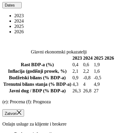
Dates
2023
2024
2025
2026
Glavni ekonomski pokazatelji
2023
2024
2025
2026
Rast BDP-a
(%)
0,4
0,6
1,9
Inflacija
(godišnji prosek, %)
2,1
2,2
1,6
Budžetski bilans
(% BDP-a)
0,9
-0,8
-0,5
Trenutni bilans stanja
(% BDP-a)
4,3
4
4,9
Javni dug / BDP
(% BDP-a)
26,3
26,8
27
(e): Procena (f): Prognoza
Zatvori
Onlajn usluge za klijente i brokere