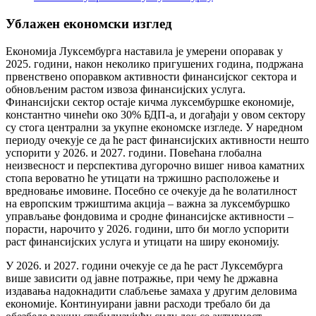
Ублажен економски изглед
Економија Луксембурга наставила је умерени опоравак у
2025. години, након неколико пригушених година, подржана
првенствено опоравком активности финансијског сектора и
обновљеним растом извоза финансијских услуга.
Финансијски сектор остаје кичма луксембуршке економије,
константно чинећи око 30% БДП-а, и догађаји у овом сектору
су стога централни за укупне економске изгледе. У наредном
периоду очекује се да ће раст финансијских активности нешто
успорити у 2026. и 2027. години. Повећана глобална
неизвесност и перспектива дугорочно вишег нивоа каматних
стопа вероватно ће утицати на тржишно расположење и
вредновање имовине. Посебно се очекује да ће волатилност
на европским тржиштима акција – важна за луксембуршко
управљање фондовима и сродне финансијске активности –
порасти, нарочито у 2026. години, што би могло успорити
раст финансијских услуга и утицати на ширу економију.
У 2026. и 2027. години очекује се да ће раст Луксембурга
више зависити од јавне потражње, при чему ће државна
издавања надокнадити слабљење замаха у другим деловима
економије. Континуирани јавни расходи требало би да