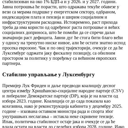
стабилизован на око 1% БДП-а и у 2026. и у 2027. години.
Јавна потрошња ће порасти, што одражава текуће обавезе у
вези са мерама подршке у енергетском сектору, одбраном,
индексацијом плата и пензија и ширим социјалним и
инфраструктурним расходима. Истовремено, раст прихода
треба да има користи од одређеног раста потрошње и већих
социјалних доприноса, што ће помоћи да се спречи даљи
значајнији раст дефицита. Јавни дуг ће стога бити благо већи
у односу на тренутно ниске нивое, али ће остати знатно испод
просека еврозоне. Чак и по овој трајекторији, очекује се да ће
Луксембург одржати јаку фискалну позицију, са обилним
простором за политику у поређењу са већином европских
партнера.
Стабилно управљање у Луксембургу
Прeмијер Лук Фриден и даље предводи коалицију десног
центра између Хришћанско-социјалне народне партије (CSV)
и либералне Демократске партије (DP), која је на власти од
избора 2023. године. Коалиција се до сада показала као
кохезивна, иако је реконструкција кабинета у децембру 2025.
године – изазвана оставком министра рада и спорта због
унутрашњих неслагања – истакла неке скривене тензије.
Ипак, политичка стабилност остаје јака и очекује се да ће
влада остати на власти до следећих избора 2028. године. Иако