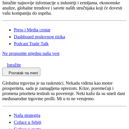
Istražite najnovije informacije u industriji i zemljama, ekonomske
analize, globalne trendove i savete naših stručnjaka koji će dovesti
vašu kompaniju do uspeha.
Press i Media centar
Dashboard poslovnog rizika
Podcast Trade Talk
Ne propustite nijednu našu vest
Istražite
Povratak na meni
Globalna trgovina je na raskrsnici. Nekada viđena kao motor
prosperiteta, sada je zamagljena oprezom. Krize, poremećaji i
promena prioriteta testirali su poverenje. Neki kažu da su smeli dani
međunarodne trgovine prošli. Mi u to ne verujemo.
Naša strategija
Coface u Srbiji