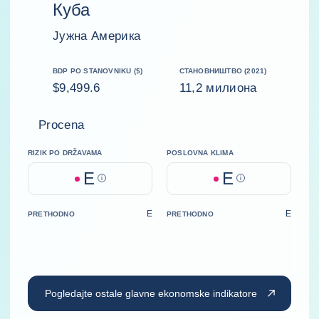
Куба
Јужна Америка
BDP PO STANOVNIKU ($)
СТАНОВНИШТВО (2021)
$9,499.6
11,2 милиона
Procena
RIZIK PO DRŽAVAMA
POSLOVNA KLIMA
E
E
Help
Help
E
E
PRETHODNO
PRETHODNO
Pogledajte ostale glavne ekonomske indikatore