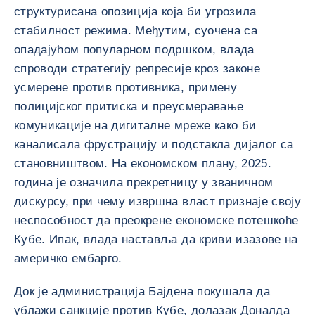
структурисана опозиција која би угрозила
стабилност режима. Међутим, суочена са
опадајућом популарном подршком, влада
спроводи стратегију репресије кроз законе
усмерене против противника, примену
полицијског притиска и преусмеравање
комуникације на дигиталне мреже како би
каналисала фрустрацију и подстакла дијалог са
становништвом. На економском плану, 2025.
година је означила прекретницу у званичном
дискурсу, при чему извршна власт признаје своју
неспособност да преокрене економске потешкоће
Кубе. Ипак, влада наставља да криви изазове на
америчко ембарго.
Док је администрација Бајдена покушала да
ублажи санкције против Кубе, долазак Доналда