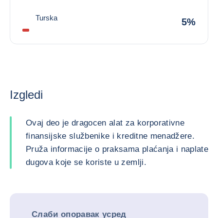
Turska
5%
Izgledi
Ovaj deo je dragocen alat za korporativne
finansijske službenike i kreditne menadžere.
Pruža informacije o praksama plaćanja i naplate
dugova koje se koriste u zemlji.
Слаби опоравак усред