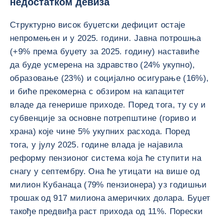
недостатком девиза
Структурно висок буџетски дефицит остаје
непромењен и у 2025. години. Јавна потрошња
(+9% према буџету за 2025. годину) наставиће
да буде усмерена на здравство (24% укупно),
образовање (23%) и социјално осигурање (16%),
и биће прекомерна с обзиром на капацитет
владе да генерише приходе. Поред тога, ту су и
субвенције за основне потрепштине (гориво и
храна) које чине 5% укупних расхода. Поред
тога, у јулу 2025. године влада је најавила
реформу пензионог система која ће ступити на
снагу у септембру. Она ће утицати на више од
милион Кубанаца (79% пензионера) уз годишњи
трошак од 917 милиона америчких долара. Буџет
такође предвиђа раст прихода од 11%. Порески