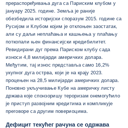
прераспоређивања дуга са Париским клубом у
јануару 2025. године. Земља је раније
обезбедила историјски споразум 2015. године са
Русијом и Клубом којим је отклоњен заостатак,
али су даљи неплаћања и кашњења у плаћању
поткопали њен финансијски кредибилитет.
Ревидирани дуг према Париском клубу сада
износи 4,8 милијарди америчких долара.
Међутим, тај износ представља само 16,2%
укупног дуга острва, који је на крају 2023.
процењен на 28,5 милијарди америчких долара.
Поновно укључивање Кубе на америчку листу
држава које спонзоришу тероризам онемогућило
је приступ развојним кредитима и компликује
преговоре са другим повериоцима.
Дефицит текућег рачуна се одржава