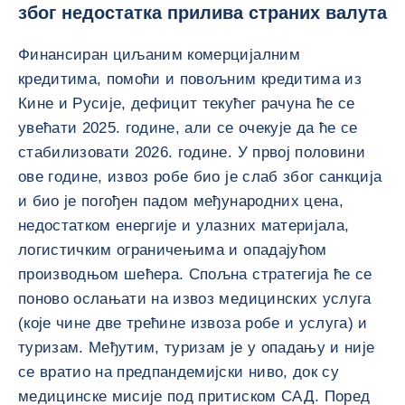
због недостатка прилива страних валута
Финансиран циљаним комерцијалним
кредитима, помоћи и повољним кредитима из
Кине и Русије, дефицит текућег рачуна ће се
увећати 2025. године, али се очекује да ће се
стабилизовати 2026. године. У првој половини
ове године, извоз робе био је слаб због санкција
и био је погођен падом међународних цена,
недостатком енергије и улазних материјала,
логистичким ограничењима и опадајућом
производњом шећера. Спољна стратегија ће се
поново ослањати на извоз медицинских услуга
(које чине две трећине извоза робе и услуга) и
туризам. Међутим, туризам је у опадању и није
се вратио на предпандемијски ниво, док су
медицинске мисије под притиском САД. Поред