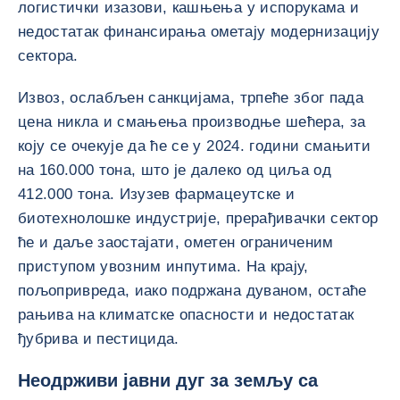
логистички изазови, кашњења у испорукама и
недостатак финансирања ометају модернизацију
сектора.
Извоз, ослабљен санкцијама, трпеће због пада
цена никла и смањења производње шећера, за
коју се очекује да ће се у 2024. години смањити
на 160.000 тона, што је далеко од циља од
412.000 тона. Изузев фармацеутске и
биотехнолошке индустрије, прерађивачки сектор
ће и даље заостајати, ометен ограниченим
приступом увозним инпутима. На крају,
пољопривреда, иако подржана дуваном, остаће
рањива на климатске опасности и недостатак
ђубрива и пестицида.
Неодрживи јавни дуг за земљу са