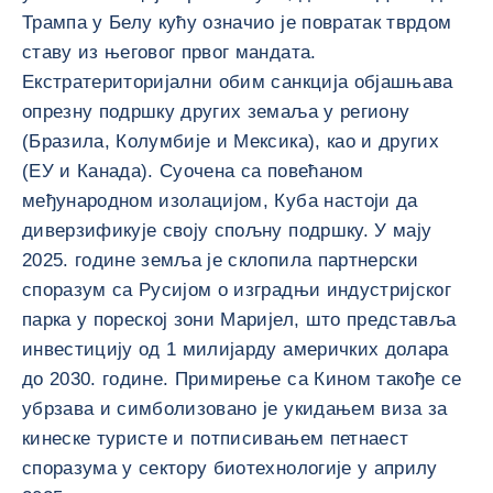
Трампа у Белу кућу означио је повратак тврдом
ставу из његовог првог мандата.
Екстратериторијални обим санкција објашњава
опрезну подршку других земаља у региону
(Бразила, Колумбије и Мексика), као и других
(ЕУ и Канада). Суочена са повећаном
међународном изолацијом, Куба настоји да
диверзификује своју спољну подршку. У мају
2025. године земља је склопила партнерски
споразум са Русијом о изградњи индустријског
парка у пореској зони Маријел, што представља
инвестицију од 1 милијарду америчких долара
до 2030. године. Примирење са Кином такође се
убрзава и симболизовано је укидањем виза за
кинеске туристе и потписивањем петнаест
споразума у сектору биотехнологије у априлу