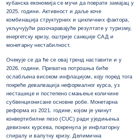
кубанска економија се мучи да поврати замајац у
2025. години. Активност и даље коче
комбинација структурних и цикличних фактора,
укључујући разочаравајуће резултате у туризму,
енергетску кризу, оштрије санкције САД и
монетарну нестабилност.
Очекује се да ће се овај тренд наставити и у
2026. години. Приватна потрошња биће
ослабљена високом инфлацијом, коју поред тога
покреће девалвација неформалног курса, уз
несташице и постепено смањење количине
субвенционисане основне робе. Монетарна
реформа из 2021. године, којом је укинут
конвертибилни пезо (CUC) ради уједињења
девизних курсева, покренула је инфлаторну
спиралу и валутну кризу. Делимична