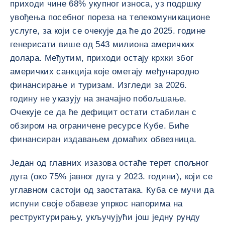
приходи чине 68% укупног износа, уз подршку
увођења посебног пореза на телекомуникационе
услуге, за који се очекује да ће до 2025. године
генерисати више од 543 милиона америчких
долара. Међутим, приходи остају крхки због
америчких санкција које ометају међународно
финансирање и туризам. Изгледи за 2026.
годину не указују на значајно побољшање.
Очекује се да ће дефицит остати стабилан с
обзиром на ограничене ресурсе Кубе. Биће
финансиран издавањем домаћих обвезница.
Један од главних изазова остаће терет спољног
дуга (око 75% јавног дуга у 2023. години), који се
углавном састоји од заостатака. Куба се мучи да
испуни своје обавезе упркос напорима на
реструктурирању, укључујући још једну рунду