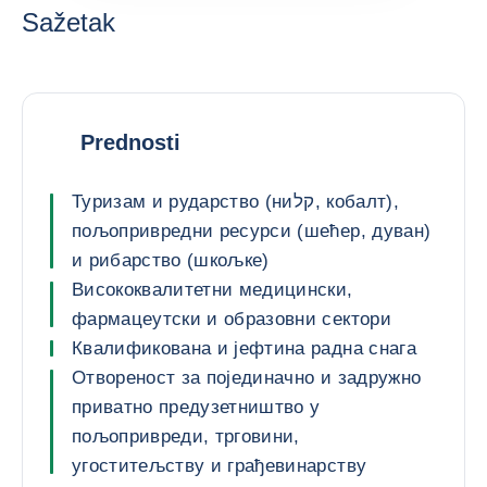
Sažetak
Prednosti
Туризам и рударство (ниקל, кобалт),
пољопривредни ресурси (шећер, дуван)
и рибарство (шкољке)
Висококвалитетни медицински,
фармацеутски и образовни сектори
Квалификована и јефтина радна снага
Отвореност за појединачно и задружно
приватно предузетништво у
пољопривреди, трговини,
угоститељству и грађевинарству