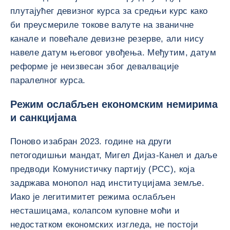
плутајућег девизног курса за средњи курс како
би преусмериле токове валуте на званичне
канале и повећале девизне резерве, али нису
навеле датум његовог увођења. Међутим, датум
реформе је неизвесан због девалвације
паралелног курса.
Режим ослабљен економским немирима
и санкцијама
Поново изабран 2023. године на други
петогодишњи мандат, Мигел Дијаз-Канел и даље
предводи Комунистичку партију (PCC), која
задржава монопол над институцијама земље.
Иако је легитимитет режима ослабљен
несташицама, колапсом куповне моћи и
недостатком економских изгледа, не постоји