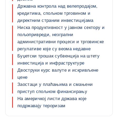
Државна контрола над велепродајом,
кредитима, спољном трговином и
директним страним инвестицијама
Ниска продуктивност у јавном сектору и
пољопривреди, незграпни
административни процеси и трговинске
регулативе које су веома недавне
Буџетски трошак субвенција на штету
инвестиција и инфраструктуре
Двоструки курс валуте и искривљене
цене
Заостаци у плаћањима и смањени
приступ спољном финансирању
На америчкој листи држава које
подржавају тероризам