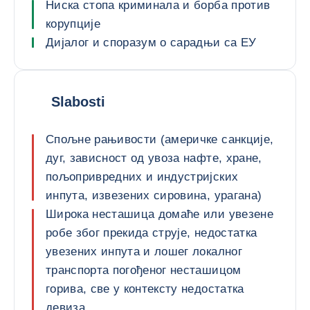
Ниска стопа криминала и борба против
корупције
Дијалог и споразум о сарадњи са ЕУ
Slabosti
Спољне рањивости (америчке санкције,
дуг, зависност од увоза нафте, хране,
пољопривредних и индустријских
инпута, извезених сировина, урагана)
Широка несташица домаће или увезене
робе због прекида струје, недостатка
увезених инпута и лошег локалног
транспорта погођеног несташицом
горива, све у контексту недостатка
девиза