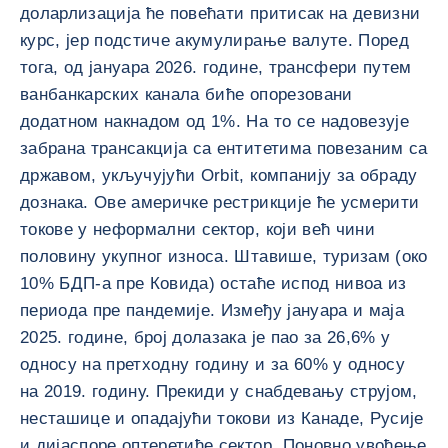
доларлизација ће повећати притисак на девизни
курс, јер подстиче акумулирање валуте. Поред
тога, од јануара 2026. године, трансфери путем
ванбанкарских канала биће опорезовани
додатном накнадом од 1%. На то се надовезује
забрана трансакција са ентитетима повезаним са
државом, укључујући Orbit, компанију за обраду
дознака. Ове америчке рестрикције ће усмерити
токове у неформални сектор, који већ чини
половину укупног износа. Штавише, туризам (око
10% БДП-а пре Ковида) остаће испод нивоа из
периода пре пандемије. Између јануара и маја
2025. године, број долазака је пао за 26,6% у
односу на претходну годину и за 60% у односу
на 2019. годину. Прекиди у снабдевању струјом,
несташице и опадајући токови из Канаде, Русије
и дијаспоре оптеретиће сектор. Поновно увођење