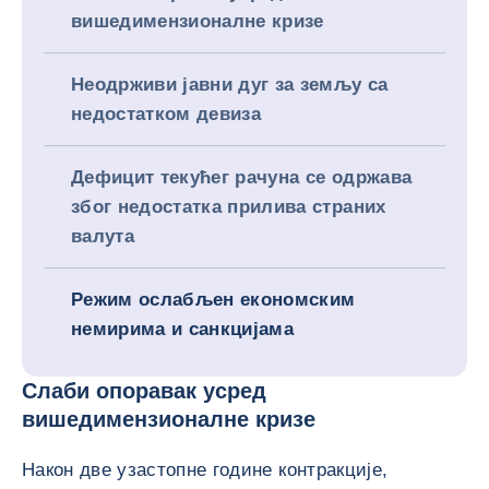
вишедимензионалне кризе
Неодрживи јавни дуг за земљу са
недостатком девиза
Дефицит текућег рачуна се одржава
због недостатка прилива страних
валута
Режим ослабљен економским
немирима и санкцијама
Слаби опоравак усред
вишедимензионалне кризе
Након две узастопне године контракције,