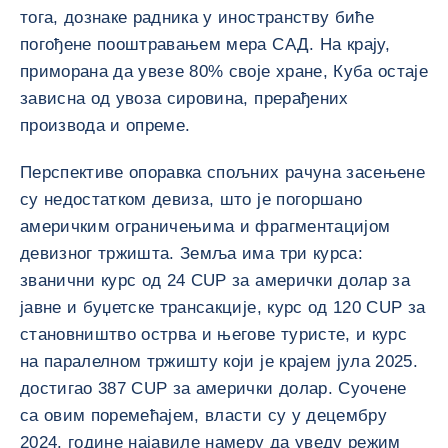
тога, дознаке радника у иностранству биће
погођене пооштравањем мера САД. На крају,
приморана да увезе 80% своје хране, Куба остаје
зависна од увоза сировина, прерађених
производа и опреме.
Перспективе опоравка спољних рачуна засењене
су недостатком девиза, што је погоршано
америчким ограничењима и фрагментацијом
девизног тржишта. Земља има три курса:
званични курс од 24 CUP за амерички долар за
јавне и буџетске трансакције, курс од 120 CUP за
становништво острва и његове туристе, и курс
на паралелном тржишту који је крајем јула 2025.
достигао 387 CUP за амерички долар. Суочене
са овим поремећајем, власти су у децембру
2024. године најавиле намеру да уведу режим