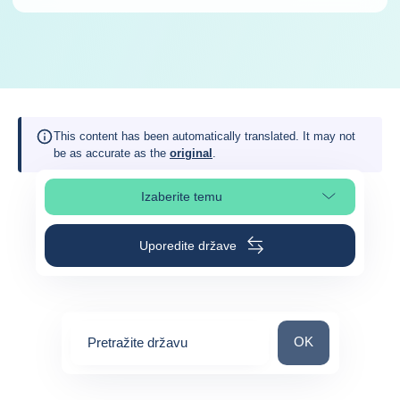
This content has been automatically translated. It may not
be as accurate as the
original
.
Izaberite temu
Izaberite poglavlje stranice
Uporedite države
Pretražite državu
OK
Pretražite državu
0
suggestions