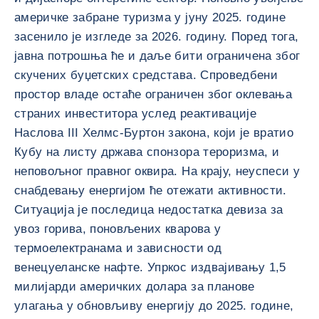
америчке забране туризма у јуну 2025. године
засенило је изгледе за 2026. годину. Поред тога,
јавна потрошња ће и даље бити ограничена због
скучених буџетских средстава. Спроведбени
простор владе остаће ограничен због оклевања
страних инвеститора услед реактивације
Наслова III Хелмс-Буртон закона, који је вратио
Кубу на листу држава спонзора тероризма, и
неповољног правног оквира. На крају, неуспеси у
снабдевању енергијом ће отежати активности.
Ситуација је последица недостатка девиза за
увоз горива, поновљених кварова у
термоелектранама и зависности од
венецуеланске нафте. Упркос издвајивању 1,5
милијарди америчких долара за планове
улагања у обновљиву енергију до 2025. године,