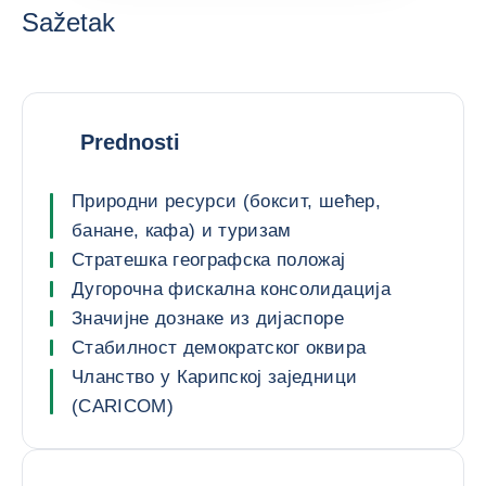
Sažetak
Prednosti
Природни ресурси (боксит, шећер,
банане, кафа) и туризам
Стратешка географска положај
Дугорочна фискална консолидација
Значијне дознаке из дијаспоре
Стабилност демократског оквира
Чланство у Карипској заједници
(CARICOM)