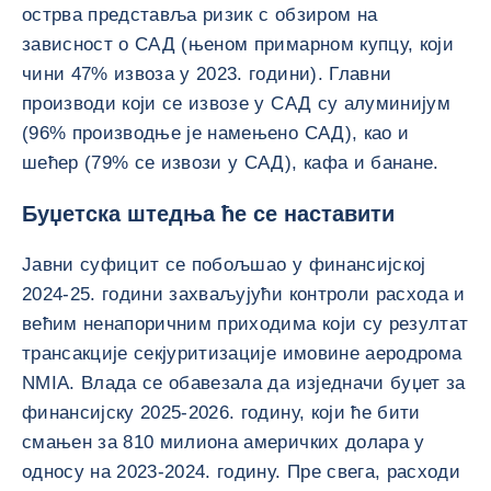
острва представља ризик с обзиром на
зависност о САД (њеном примарном купцу, који
чини 47% извоза у 2023. години). Главни
производи који се извозе у САД су алуминијум
(96% производње је намењено САД), као и
шећер (79% се извози у САД), кафа и банане.
Буџетска штедња ће се наставити
Јавни суфицит се побољшао у финансијској
2024-25. години захваљујући контроли расхода и
већим ненапоричним приходима који су резултат
трансакције секјуритизације имовине аеродрома
NMIA. Влада се обавезала да изједначи буџет за
финансијску 2025-2026. годину, који ће бити
смањен за 810 милиона америчких долара у
односу на 2023-2024. годину. Пре свега, расходи