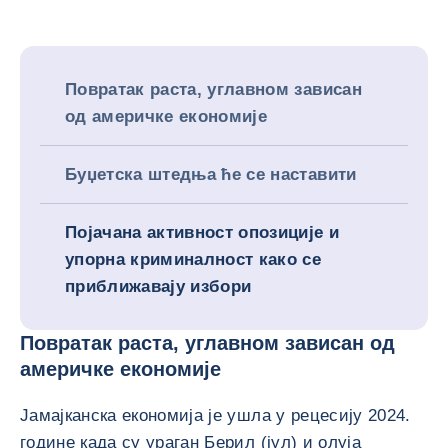
Повратак раста, углавном зависан
од америчке економије
Буџетска штедња ће се наставити
Појачана активност опозиције и
упорна криминалност како се
приближавају избори
Повратак раста, углавном зависан од
америчке економије
Јамајканска економија је ушла у рецесију 2024.
године када су ураган Берил (јул) и олуја