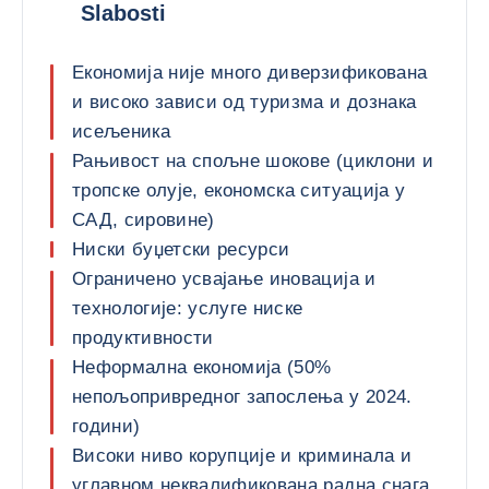
Slabosti
Економија није много диверзификована
и високо зависи од туризма и дознака
исељеника
Рањивост на спољне шокове (циклони и
тропске олује, економска ситуација у
САД, сировине)
Ниски буџетски ресурси
Ограничено усвајање иновација и
технологије: услуге ниске
продуктивности
Неформална економија (50%
непољопривредног запослења у 2024.
години)
Високи ниво корупције и криминала и
углавном неквалификована радна снага,