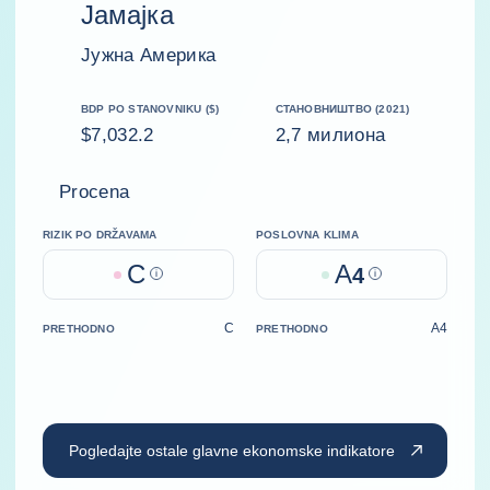
Јамајка
Јужна Америка
BDP PO STANOVNIKU ($)
СТАНОВНИШТВО (2021)
$7,032.2
2,7 милиона
Procena
RIZIK PO DRŽAVAMA
POSLOVNA KLIMA
C
A
Help
4
Help
C
A4
PRETHODNO
PRETHODNO
Pogledajte ostale glavne ekonomske indikatore