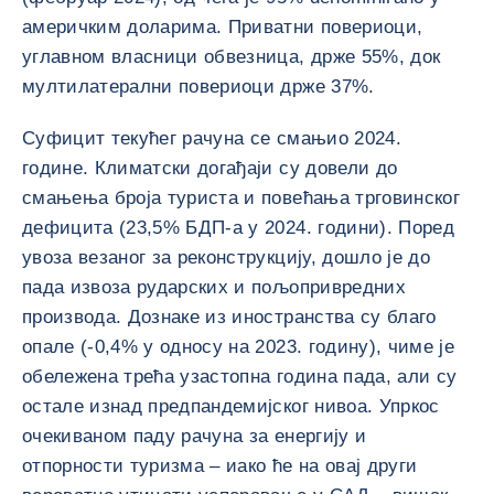
америчким доларима. Приватни повериоци,
углавном власници обвезница, држе 55%, док
мултилатерални повериоци држе 37%.
Суфицит текућег рачуна се смањио 2024.
године. Климатски догађаји су довели до
смањења броја туриста и повећања трговинског
дефицита (23,5% БДП-а у 2024. години). Поред
увоза везаног за реконструкцију, дошло је до
пада извоза рударских и пољопривредних
производа. Дознаке из иностранства су благо
опале (-0,4% у односу на 2023. годину), чиме је
обележена трећа узастопна година пада, али су
остале изнад предпандемијског нивоа. Упркос
очекиваном паду рачуна за енергију и
отпорности туризма – иако ће на овај други