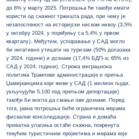
до 6% у марту 2025. Потрошња ће такође имати
користи од снажног тржишта рада, при чему је
незапосленост на историјски ниском нивоу (3,5%
у октобру 2024. у поређењу са 5,4% у првом
кварталу). Међутим, успоравање у САД могло
би негативно утицати на туризам (50% долазака
у 2024. години) и дознаке (17,4% БДП-а; 65% из
САД у 2024. години). Строжа миграциона
политика Трампове администрације и претња
Џамијканцима који живе у САД (1 милион људи,
укључујући 5.100 под претњом депортације)
такође би могла да смањи ове дознаке. Поред
тога, јавна потрошња биће ограничена мерама
фискалне консолидације. Страна и домаћа
приватна улагања остаће снажна, покренута
текућим туристичким пројектима и мерама које