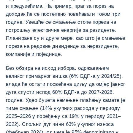
и предузећима. На пример, праг за порез на
доходак ће се постепено повећавати током три
године. Увешће се смањење стопе пореза на
потрошњу електричне енергије за резиденте.
Планиране су и друге мере, као што је смањење
пореза на редовне дивиденде за нерезиденте,
компаније и појединце.
Без обзира на исход избора, одржавањем
великог примарног вишка (6% БДП-а у 2024/25),
влада ће остати посвећена циљу да омјер јавног
дуга спусти испод 60% БДП-а до 2027-2028.
године. Удео буџета намењен плаћању камате је
тиме смањен (14% укупних расхода у периоду
2025–2026 у поређењу са 19% у периоду 2021–
2022). Спољни дуг чини 63% укупног износа
(фебруар 2024), од чега је 95% denominirano у