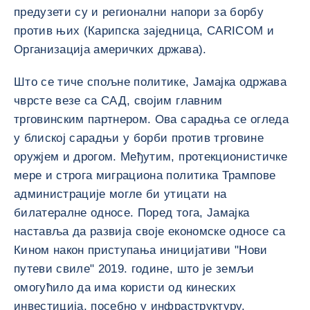
предузети су и регионални напори за борбу
против њих (Карипска заједница, CARICOM и
Организација америчких држава).
Што се тиче спољне политике, Јамајка одржава
чврсте везе са САД, својим главним
трговинским партнером. Ова сарадња се огледа
у блиској сарадњи у борби против трговине
оружјем и дрогом. Међутим, протекционистичке
мере и строга миграциона политика Трампове
администрације могле би утицати на
билатералне односе. Поред тога, Јамајка
наставља да развија своје економске односе са
Кином након приступања иницијативи "Нови
путеви свиле" 2019. године, што је земљи
омогућило да има користи од кинеских
инвестиција, посебно у инфраструктуру.