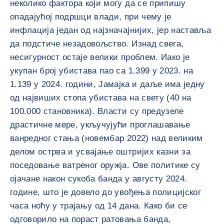
неколико фактора који могу да се припишу
опадајућој подршци влади, при чему је
инфлација један од најзначајнијих, јер наставља
да подстиче незадовољство. Изнад свега,
несигурност остаје велики проблем. Иако је
укупан број убистава пао са 1.399 у 2023. на
1.139 у 2024. години, Јамајка и даље има једну
од највиших стопа убистава на свету (40 на
100.000 становника). Власти су предузеле
драстичне мере, укључујући проглашавање
ванредног стања (новембар 2022) над великим
делом острва и усвајање оштријих казни за
поседовање ватреног оружја. Ове политике су
ојачане након сукоба банда у августу 2024.
године, што је довело до увођења полицијског
часа ноћу у трајању од 14 дана. Како би се
одговорило на пораст ратовања банда,