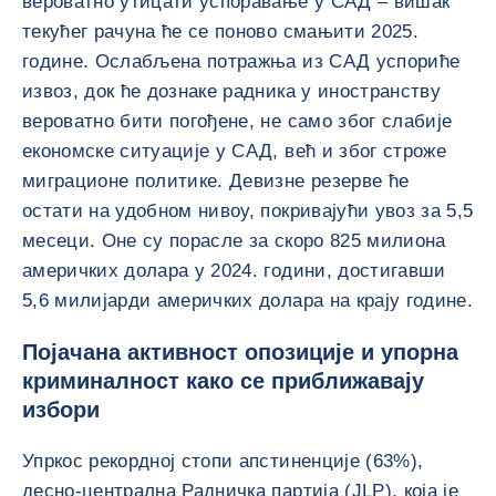
вероватно утицати успоравање у САД – вишак
текућег рачуна ће се поново смањити 2025.
године. Ослабљена потражња из САД успориће
извоз, док ће дознаке радника у иностранству
вероватно бити погођене, не само због слабије
економске ситуације у САД, већ и због строже
миграционе политике. Девизне резерве ће
остати на удобном нивоу, покривајући увоз за 5,5
месеци. Оне су порасле за скоро 825 милиона
америчких долара у 2024. години, достигавши
5,6 милијарди америчких долара на крају године.
Појачана активност опозиције и упорна
криминалност како се приближавају
избори
Упркос рекордној стопи апстиненције (63%),
десно-централна Радничка партија (JLP), која је