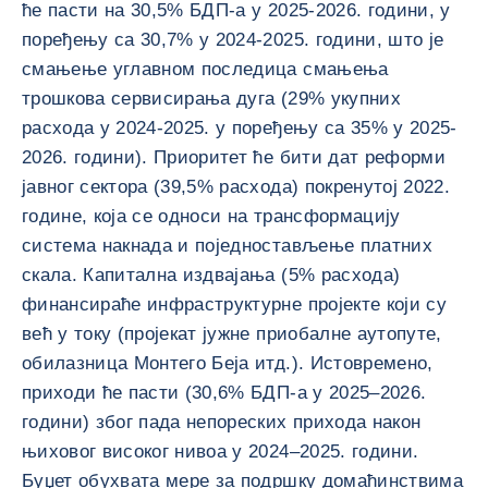
ће пасти на 30,5% БДП-а у 2025-2026. години, у
поређењу са 30,7% у 2024-2025. години, што је
смањење углавном последица смањења
трошкова сервисирања дуга (29% укупних
расхода у 2024-2025. у поређењу са 35% у 2025-
2026. години). Приоритет ће бити дат реформи
јавног сектора (39,5% расхода) покренутој 2022.
године, која се односи на трансформацију
система накнада и поједностављење платних
скала. Капитална издвајања (5% расхода)
финансираће инфраструктурне пројекте који су
већ у току (пројекат јужне приобалне аутопуте,
обилазница Монтего Беја итд.). Истовремено,
приходи ће пасти (30,6% БДП-а у 2025–2026.
години) због пада непореских прихода након
њиховог високог нивоа у 2024–2025. години.
Буџет обухвата мере за подршку домаћинствима