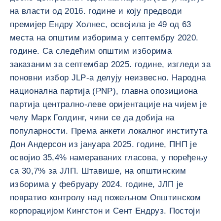
на власти од 2016. године и коју предводи
премијер Ендру Холнес, освојила је 49 од 63
места на општим изборима у септембру 2020.
године. Са следећим општим изборима
заказаним за септембар 2025. године, изгледи за
поновни избор JLP-а делују неизвесно. Народна
национална партија (PNP), главна опозициона
партија централно-леве оријентације на чијем је
челу Марк Голдинг, чини се да добија на
популарности. Према анкети локалног института
Дон Андерсон из јануара 2025. године, ПНП је
освојио 35,4% намераваних гласова, у поређењу
са 30,7% за ЈЛП. Штавише, на општинским
изборима у фебруару 2024. године, ЈЛП је
повратио контролу над пожељном Општинском
корпорацијом Кингстон и Сент Ендруз. Постоји