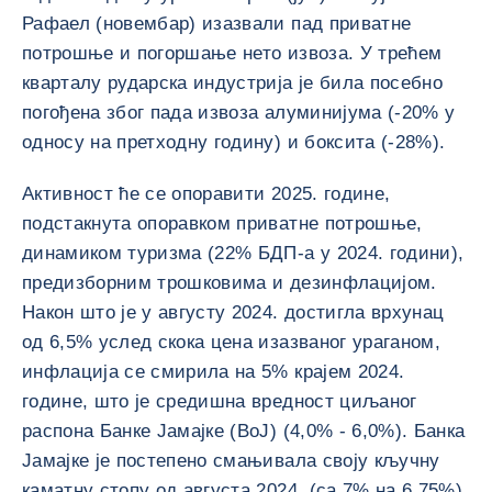
Рафаел (новембар) изазвали пад приватне
потрошње и погоршање нето извоза. У трећем
кварталу рударска индустрија је била посебно
погођена због пада извоза алуминијума (-20% у
односу на претходну годину) и боксита (-28%).
Активност ће се опоравити 2025. године,
подстакнута опоравком приватне потрошње,
динамиком туризма (22% БДП-а у 2024. години),
предизборним трошковима и дезинфлацијом.
Након што је у августу 2024. достигла врхунац
од 6,5% услед скока цена изазваног ураганом,
инфлација се смирила на 5% крајем 2024.
године, што је средишна вредност циљаног
распона Банке Јамајке (BoJ) (4,0% - 6,0%). Банка
Јамајке је постепено смањивала своју кључну
каматну стопу од августа 2024. (са 7% на 6,75%),