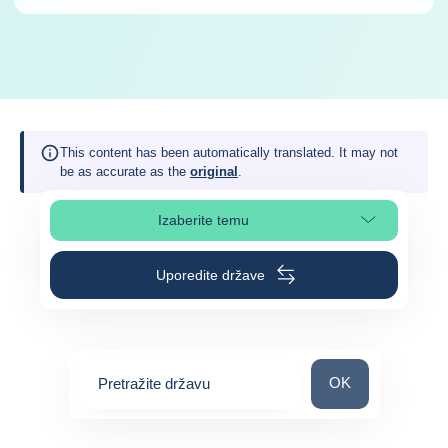
This content has been automatically translated. It may not
be as accurate as the
original
.
Izaberite temu
Izaberite poglavlje stranice
Uporedite države
Pretražite državu
OK
Pretražite državu
0
suggestions