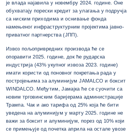
је влада најавила у новембру 2024. године. Оне
обухватају порески кредит за улагања у подручја
са ниским приходима и оснивање фонда
намењеног инфраструктурним пројектима јавно-
приватног партнерства (ЈПП).
Извоз пољопривредних производа ће се
опоравити 2025. године, док ће рударска
индустрија (43% укупног извоза 2023. године)
имати користи од поновног покретања рада у
постројењима за алуминијум JAMALCO и боксит
WINDALCO. Међутим, Јамајка ће се суочити са
новим трговинским баријерама администрације
Трампа. Чак и ако тарифа од 25% која ће бити
уведена на алуминијум у марту 2025. године не
важи за боксит и алуминијум, порез од 10% који
се примењује од почетка априла на остале увозе