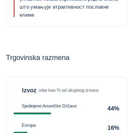
што умањује атрактивност пословне
климе
Trgovinska razmena
Izvoz
robe kao % od ukupnog iznosa
Sjedinjene Američke Države
44%
Evropa
16%