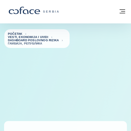
Saznajte više
Povratak na početnu stranicu
Me
COFACE FOR TRADE - POČETNA STRAN
SERBIA
POČETAK
VESTI, EKONOMIJA I UVIDI
DASHBOARD POSLOVNOG RIZIKA
ГАМБИЈА, РЕПУБЛИКА