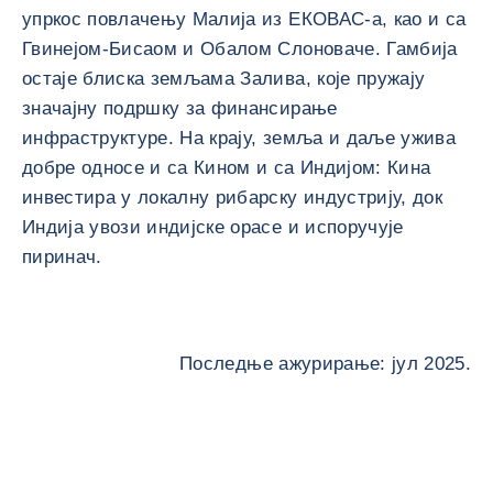
упркос повлачењу Малија из ЕКОВАС-а, као и са
Гвинејом-Бисаом и Обалом Слоноваче. Гамбија
остаје блиска земљама Залива, које пружају
значајну подршку за финансирање
инфраструктуре. На крају, земља и даље ужива
добре односе и са Кином и са Индијом: Кина
инвестира у локалну рибарску индустрију, док
Индија увози индијске орасе и испоручује
пиринач.
Последње ажурирање: јул 2025.