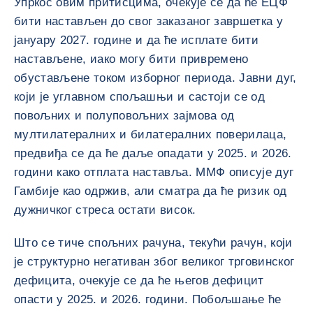
Упркос овим притисцима, очекује се да ће ЕЦФ
бити настављен до свог заказаног завршетка у
јануару 2027. године и да ће исплате бити
настављене, иако могу бити привремено
обустављене током изборног периода. Јавни дуг,
који је углавном спољашњи и састоји се од
повољних и полуповољних зајмова од
мултилатералних и билатералних поверилаца,
предвиђа се да ће даље опадати у 2025. и 2026.
години како отплата наставља. ММФ описује дуг
Гамбије као одржив, али сматра да ће ризик од
дужничког стреса остати висок.
Што се тиче спољних рачуна, текући рачун, који
је структурно негативан због великог трговинског
дефицита, очекује се да ће његов дефицит
опасти у 2025. и 2026. години. Побољшање ће