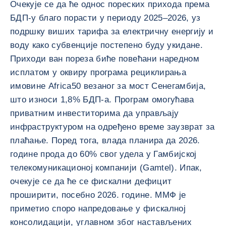
Очекује се да ће однос пореских прихода према
БДП-у благо порасти у периоду 2025–2026, уз
подршку виших тарифа за електричну енергију и
воду како субвенције постепено буду укидане.
Приходи ван пореза биће повећани наредном
исплатом у оквиру програма рециклирања
имовине Africa50 везаног за мост Сенегамбија,
што износи 1,8% БДП-а. Програм омогућава
приватним инвеститорима да управљају
инфраструктуром на одређено време заузврат за
плаћање. Поред тога, влада планира да 2026.
године прода до 60% свог удела у Гамбијској
телекомуникационој компанији (Gamtel). Ипак,
очекује се да ће се фискални дефицит
проширити, посебно 2026. године. ММФ је
приметио споро напредовање у фискалној
консолидацији, углавном због настављених