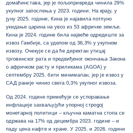
домаћинстава, јер је пољопривреда чинила 29%
укупног запослења у 2023. години. На крају, у
јуну 2025. године, Кина је најавила потпуно
укидање царина на увоз из 53 афричке земље.
Кина је 2024. године била највеће одредиште за
извоз Гамбије, са уделом од 36,3% у укупном
извозу. Очекује се да ће директан утицај
трговинског рата и предвиђеног окончања Закона
о афричком расту и приликама (AGOA) у
септембру 2025. бити минималан, јер је извоз у
САД раније чинио свега 0,3% укупног извоза.
Од 2024. године примећује се успоравање
инфлације захваљујући упорној строgoј
монетарној политици – кључна каматна стопа се
одржава на 17% од децембра 2023. године – и
паду цена нафте и хране. У 2025. и 2026. години