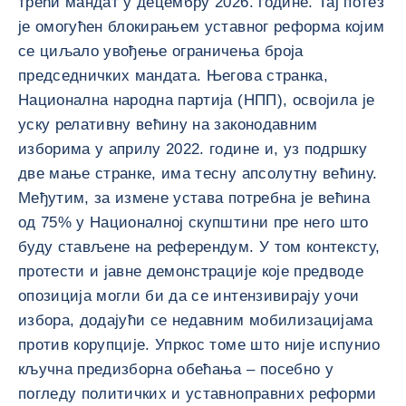
трећи мандат у децембру 2026. године. Тај потез
је омогућен блокирањем уставног реформа којим
се циљало увођење ограничења броја
председничких мандата. Његова странка,
Национална народна партија (НПП), освојила је
уску релативну већину на законодавним
изборима у априлу 2022. године и, уз подршку
две мање странке, има тесну апсолутну већину.
Међутим, за измене устава потребна је већина
од 75% у Националној скупштини пре него што
буду стављене на референдум. У том контексту,
протести и јавне демонстрације које предводе
опозиција могли би да се интензивирају уочи
избора, додајући се недавним мобилизацијама
против корупције. Упркос томе што није испунио
кључна предизборна обећања – посебно у
погледу политичких и уставноправних реформи