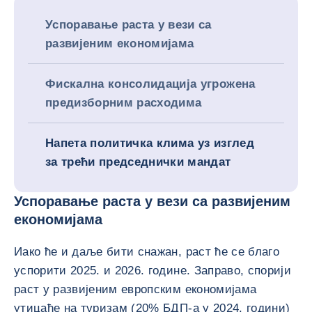
Успоравање раста у вези са
развијеним економијама
Фискална консолидација угрожена
предизборним расходима
Напета политичка клима уз изглед
за трећи председнички мандат
Успоравање раста у вези са развијеним
економијама
Иако ће и даље бити снажан, раст ће се благо
успорити 2025. и 2026. године. Заправо, спорији
раст у развијеним европским економијама
утицаће на туризам (20% БДП-а у 2024. години)