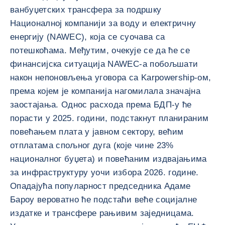
ванбуџетских трансфера за подршку
Националној компанији за воду и електричну
енергију (NAWEC), која се суочава са
потешкоћама. Међутим, очекује се да ће се
финансијска ситуација NAWEC-а побољшати
након непоновљења уговора са Karpowership-ом,
према којем је компанија нагомилала значајна
заостајања. Однос расхода према БДП-у ће
порасти у 2025. години, подстакнут планираним
повећањем плата у јавном сектору, већим
отплатама спољног дуга (које чине 23%
националног буџета) и повећаним издвајањима
за инфраструктуру уочи избора 2026. године.
Опадајућа популарност председника Адаме
Бароу вероватно ће подстаћи веће социјалне
издатке и трансфере рањивим заједницама.