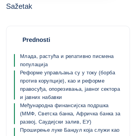
Sažetak
Prednosti
Млада, растућа и релативно писмена
популација
Реформе управљања су у току (борба
против корупције), као и реформе
правосуђа, опорезивања, јавног сектора
и јавних набавки
Међународна финансијска подршка
(ММФ, Светска банка, Афричка банка за
развој, Саудијски залив, ЕУ)
Проширење луке Банџул која служи као