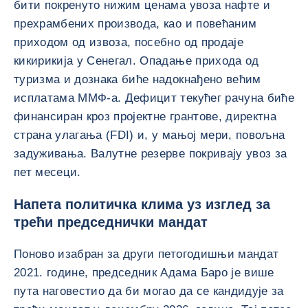
бити покренуто нижим ценама увоза нафте и
прехрамбених производа, као и повећаним
приходом од извоза, посебно од продаје
кикирикија у Сенегал. Опадање прихода од
туризма и дознака биће надокнађено већим
исплатама ММФ-а. Дефицит текућег рачуна биће
финансиран кроз пројектне грантове, директна
страна улагања (FDI) и, у мањој мери, повољна
задуживања. Валутне резерве покривају увоз за
пет месеци.
Напета политичка клима уз изглед за
трећи председнички мандат
Поново изабран за други петогодишњи мандат
2021. године, председник Адама Баро је више
пута наговестио да би могао да се кандидује за