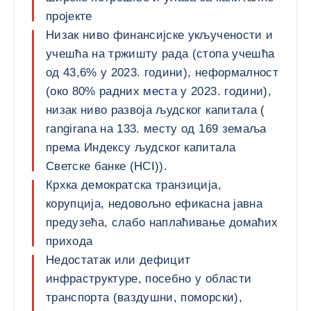
пројекте
Низак ниво финансијске укључености и
учешћа на тржишту рада (стопа учешћа
од 43,6% у 2023. години), неформалност
(око 80% радних места у 2023. години),
низак ниво развоја људског капитала (
rangirana на 133. месту од 169 земаља
према Индексу људског капитала
Светске банке (HCI)).
Крхка демократска транзиција,
корупција, недовољно ефикасна јавна
предузећа, слабо наплаћивање домаћих
прихода
Недостатак или дефицит
инфраструктуре, посебно у области
транспорта (ваздушни, поморски),