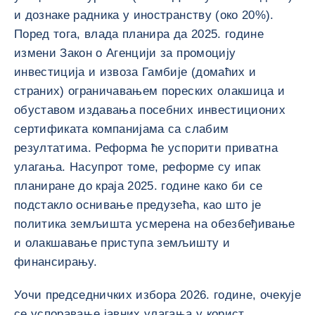
и дознаке радника у иностранству (око 20%).
Поред тога, влада планира да 2025. године
измени Закон о Агенцији за промоцију
инвестиција и извоза Гамбије (домаћих и
страних) ограничавањем пореских олакшица и
обуставом издавања посебних инвестиционих
сертификата компанијама са слабим
резултатима. Реформа ће успорити приватна
улагања. Насупрот томе, реформе су ипак
планиране до краја 2025. године како би се
подстакло оснивање предузећа, као што је
политика земљишта усмерена на обезбеђивање
и олакшавање приступа земљишту и
финансирању.
Уочи председничких избора 2026. године, очекује
се успоравање јавних улагања у корист