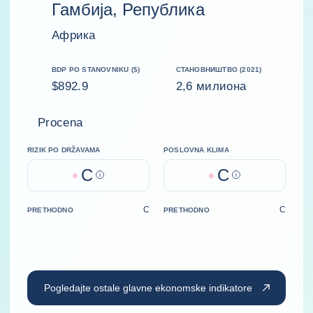
Гамбија, Република
Африка
BDP PO STANOVNIKU ($)
СТАНОВНИШТВО (2021)
$892.9
2,6 милиона
Procena
RIZIK PO DRŽAVAMA
POSLOVNA KLIMA
C
C
Help
Help
C
C
PRETHODNO
PRETHODNO
Pogledajte ostale glavne ekonomske indikatore