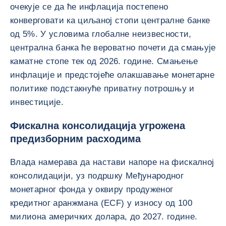
очекује се да ће инфлација постепено
конверговати ка циљаној стопи централне банке
од 5%. У условима глобалне неизвесности,
централна банка ће вероватно почети да смањује
каматне стопе тек од 2026. године. Смањење
инфлације и предстојеће олакшавање монетарне
политике подстакнуће приватну потрошњу и
инвестиције.
Фискална консолидација угрожена
предизборним расходима
Влада намерава да настави напоре на фискалној
консолидацији, уз подршку Међународног
монетарног фонда у оквиру продуженог
кредитног аранжмана (ECF) у износу од 100
милиона америчких долара, до 2027. године.