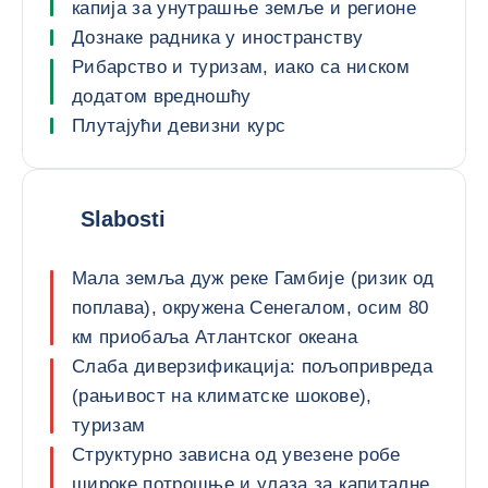
капија за унутрашње земље и регионе
Дознаке радника у иностранству
Рибарство и туризам, иако са ниском
додатом вредношћу
Плутајући девизни курс
Slabosti
Мала земља дуж реке Гамбије (ризик од
поплава), окружена Сенегалом, осим 80
км приобаља Атлантског океана
Слаба диверзификација: пољопривреда
(рањивост на климатске шокове),
туризам
Структурно зависна од увезене робе
широке потрошње и улаза за капиталне