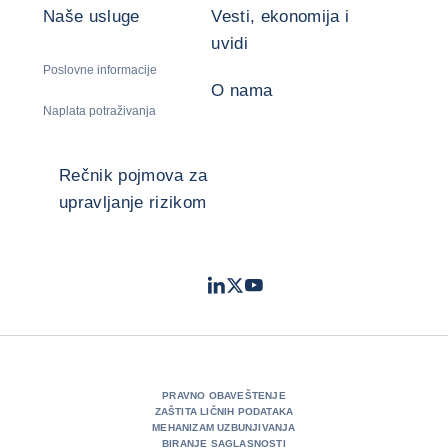
Naše usluge
Vesti, ekonomija i
uvidi
Poslovne informacije
O nama
Naplata potraživanja
Rečnik pojmova za
upravljanje rizikom
LinkedIn
Twitter
Youtube
- Coface
- Coface
- Coface
PRAVNO OBAVEŠTENJE
ZAŠTITA LIČNIH PODATAKA
MEHANIZAM UZBUNJIVANJA
BIRANJE SAGLASNOSTI