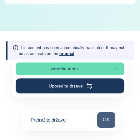
This content has been automatically translated. It may not
be as accurate as the
original
.
Izaberite temu
Izaberite poglavlje stranice
Uporedite države
Pretražite državu
OK
Pretražite državu
0
suggestions