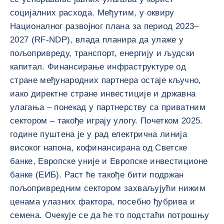
социјалних расхода. Међутим, у оквиру
Националног развојног плана за период 2023–
2027 (RF-NDP), влада планира да улаже у
пољопривреду, транспорт, енергију и људски
капитал. Финансирање инфраструктуре од
стране међународних партнера остаје кључно,
иако директне стране инвестиције и државна
улагања – понекад у партнерству са приватним
сектором – такође играју улогу. Почетком 2025.
године пуштена је у рад електрична линија
високог напона, кофинансирана од Светске
банке, Европске уније и Европске инвестиционе
банке (ЕИБ). Раст ће такође бити подржан
пољопривредним сектором захваљујући нижим
ценама улазних фактора, посебно ђубрива и
семена. Очекује се да ће то подстаћи потрошњу