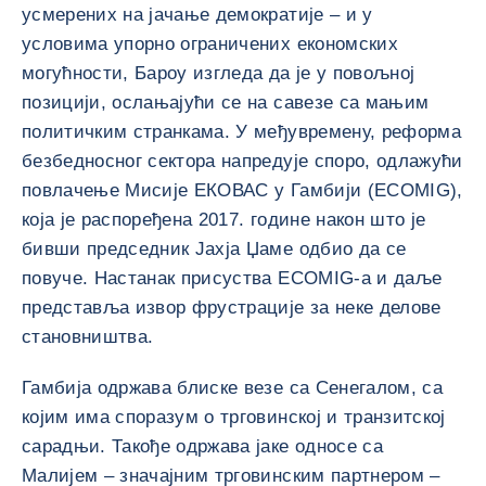
усмерених на јачање демократије – и у
условима упорно ограничених економских
могућности, Бароу изгледа да је у повољној
позицији, ослањајући се на савезе са мањим
политичким странкама. У међувремену, реформа
безбедносног сектора напредује споро, одлажући
повлачење Мисије ЕКОВАС у Гамбији (ECOMIG),
која је распоређена 2017. године након што је
бивши председник Јахја Џаме одбио да се
повуче. Настанак присуства ECOMIG-а и даље
представља извор фрустрације за неке делове
становништва.
Гамбија одржава блиске везе са Сенегалом, са
којим има споразум о трговинској и транзитској
сарадњи. Такође одржава јаке односе са
Малијем – значајним трговинским партнером –