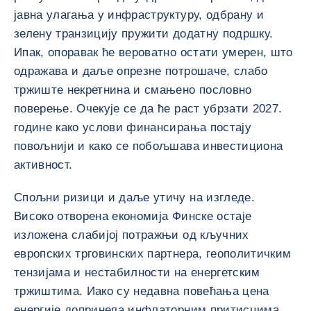
јавна улагања у инфраструктуру, одбрану и
зелену транзицију пружити додатну подршку.
Ипак, опоравак ће вероватно остати умерен, што
одражава и даље опрезне потрошаче, слабо
тржиште некретнина и смањено пословно
поверење. Очекује се да ће раст убрзати 2027.
године како услови финансирања постају
повољнији и како се побољшава инвестициона
активност.
Спољни ризици и даље утичу на изгледе.
Високо отворена економија Финске остаје
изложена слабијој потражњи од кључних
европских трговинских партнера, геополитичким
тензијама и нестабилности на енергетским
тржиштима. Иако су недавна повећања цена
енергије допринела инфлаторним притисцима,