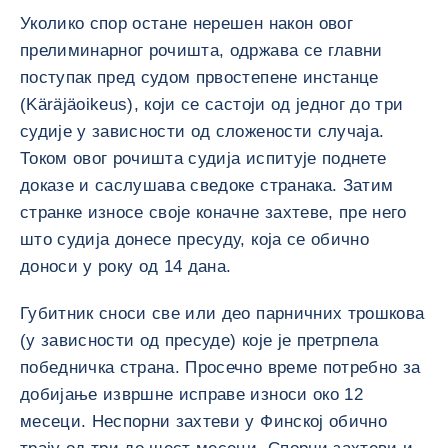
Уколико спор остане нерешен након овог
прелиминарног рочишта, одржава се главни
поступак пред судом првостепене инстанце
(Käräjäoikeus), који се састоји од једног до три
судије у зависности од сложености случаја.
Током овог рочишта судија испитује поднете
доказе и саслушава сведоке странака. Затим
странке износе своје коначне захтеве, пре него
што судија донесе пресуду, која се обично
доноси у року од 14 дана.
Губитник сноси све или део парничних трошкова
(у зависности од пресуде) које је претрпела
победничка страна. Просечно време потребно за
добијање извршне исправе износи око 12
месеци. Неспорни захтеви у Финској обично