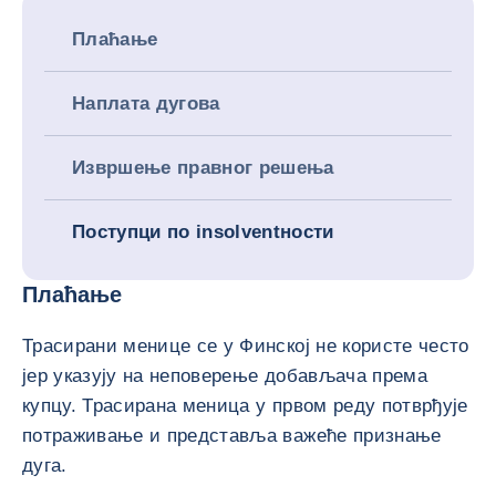
Плаћање
Наплата дугова
Извршење правног решења
Поступци по insolventности
Плаћање
Трасирани менице се у Финској не користе често
јер указују на неповерење добављача према
купцу. Трасирана меница у првом реду потврђује
потраживање и представља важеће признање
дуга.