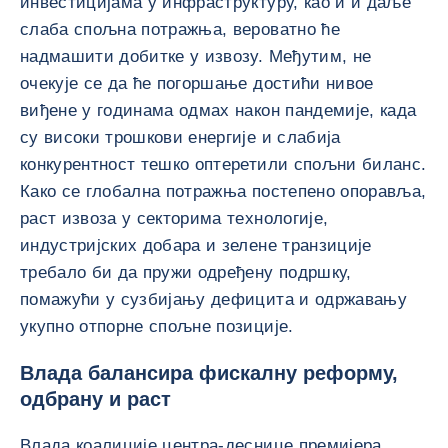
инвестицијама у инфраструктуру, као и и даље
слаба спољна потражња, вероватно ће
надмашити добитке у извозу. Међутим, не
очекује се да ће погоршање достићи нивое
виђене у годинама одмах након пандемије, када
су високи трошкови енергије и слабија
конкурентност тешко оптеретили спољни биланс.
Како се глобална потражња постепено опоравља,
раст извоза у секторима технологије,
индустријских добара и зелене транзиције
требало би да пружи одређену подршку,
помажући у сузбијању дефицита и одржавању
укупно отпорне спољне позиције.
Влада балансира фискалну реформу,
одбрану и раст
Влада коалиције центра-деснице премијера