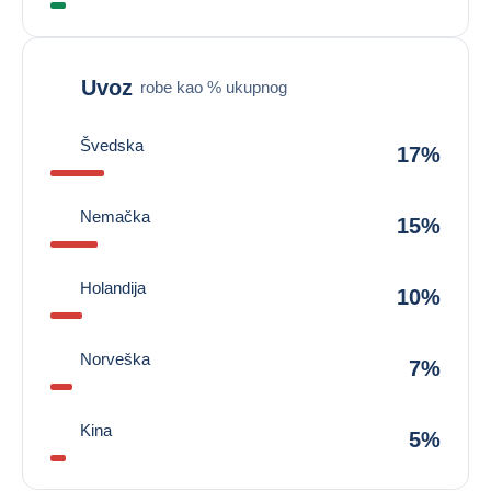
Uvoz
robe kao % ukupnog
Švedska
17%
Nemačka
15%
Holandija
10%
Norveška
7%
Kina
5%