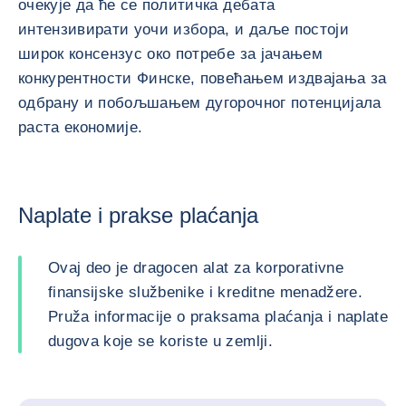
очекује да ће се политичка дебата
интензивирати уочи избора, и даље постоји
широк консензус око потребе за јачањем
конкурентности Финске, повећањем издвајања за
одбрану и побољшањем дугорочног потенцијала
раста економије.
Naplate i prakse plaćanja
Ovaj deo je dragocen alat za korporativne
finansijske službenike i kreditne menadžere.
Pruža informacije o praksama plaćanja i naplate
dugova koje se koriste u zemlji.