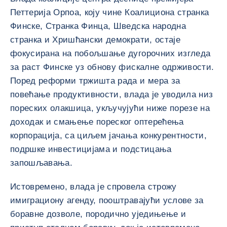
Петтерија Орпоа, коју чине Коалициона странка
Финске, Странка Финца, Шведска народна
странка и Хришћански демократи, остаје
фокусирана на побољшање дугорочних изгледа
за раст Финске уз обнову фискалне одрживости.
Поред реформи тржишта рада и мера за
повећање продуктивности, влада је уводила низ
пореских олакшица, укључујући ниже порезе на
доходак и смањење пореског оптерећења
корпорација, са циљем јачања конкурентности,
подршке инвестицијама и подстицања
запошљавања.
Истовремено, влада је спровела строжу
имиграциону агенду, пооштравајући услове за
боравне дозволе, породично уједињење и