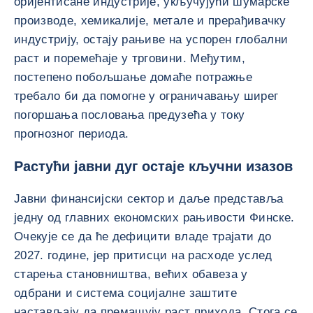
оријентисане индустрије, укључујући шумарске
производе, хемикалије, метале и прерађивачку
индустрију, остају рањиве на успорен глобални
раст и поремећаје у трговини. Међутим,
постепено побољшање домаће потражње
требало би да помогне у ограничавању ширег
погоршања пословања предузећа у току
прогнозног периода.
Растући јавни дуг остаје кључни изазов
Јавни финансијски сектор и даље представља
једну од главних економских рањивости Финске.
Очекује се да ће дефицити владе трајати до
2027. године, јер притисци на расходе услед
старења становништва, већих обавеза у
одбрани и система социјалне заштите
настављају да премашују раст прихода. Стога се