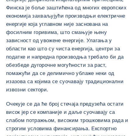
Финска је боље заштићена од многих европских
економија захваљујући производњи електричне
енергије која углавном није заснована на
фосилним горивима, што смањује њену
зависност од увожене енергије. Улагања у
области као што су чиста енергија, центри за
податке и напредна производња требало би да
обезбеде дугорочне могућности за раст,
помажући да се делимично ублаже неки од
изазова са којима се суочавају традиционални
извозни сектори.
Очекује се да ће број стечаја предузећа остати
висок јер се компаније и даље суочавају са
слабом потражњом, високим трошковима рада и
строгим условима финансирања. Експортно