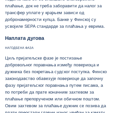
плаћање, док не треба заборавити да налог за
трансфер уплате у крајњем зависи од
добронамерности купца. Банке у Финској су
усвојиле SEPA стандарде за плаћања у еврима.
Наплата дугова
НАГОДБЕНА ФАЗА
Циљ пријатељске фазе је постизање
добровољног поравнања између повериоца и
дужника без покретања судског поступка. Финско
законодавство обавезује повериоце да започну
фазу пријатељског поравнања путем писама, а
по потреби да прате коначним захтевом за
плаћање препорученом или обичном поштом.
Овим захтевом за плаћање дужник се позива да
плати преостали главни износ увећан за камату