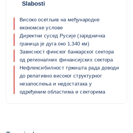
Slabosti
Високо осетљив на међународне
економске услове
Директни сусед Русије (заједничка
граница је дуга око 1.340 км)
Зависност финског банкарског сектора
од регионалних финансијских сектора
Нефлексибилност тржишта рада доводи
до релативно високог структурног
незапослења и недостатака у
одређеним областима и секторима