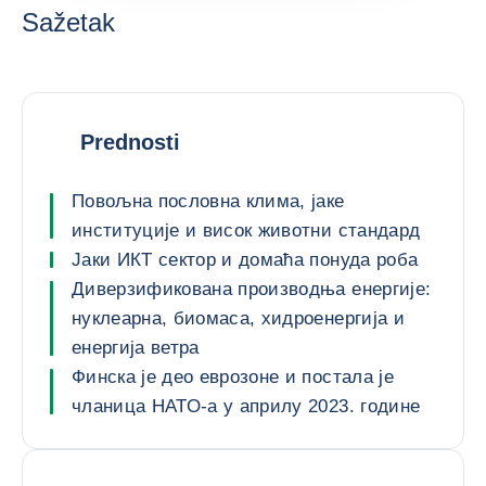
Sažetak
Prednosti
Повољна пословна клима, јаке
институције и висок животни стандард
Јаки ИКТ сектор и домаћа понуда роба
Диверзификована производња енергије:
нуклеарна, биомаса, хидроенергија и
енергија ветра
Финска је део еврозоне и постала је
чланица НАТО-а у априлу 2023. године