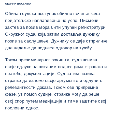
ОБИЧНИ ПОСТУПАК
Обичан судски поступак обично почиње када
пријатељско наплаћивање не успе. Писмени
захтев за позив мора бити упућен регистратури
Окружног суда, која затим доставља дужнику
позив за саслушање. Дужнику се даје отприлике
две недеље да поднесе одговор на тужбу.
Током прелиминарног рочишта, суд заснива
своје одлуке на писаним поднесцима странака и
пратећој документацији. Суд затим позива
странке да изложе своје аргументе и одлучи о
релевантности доказа. Током ове припремне
фазе, уз помоћ судије, странке могу да реше
свој спор путем медијације и тиме заштите свој
пословни однос.