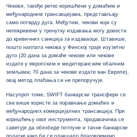
Чекови, такође ретко коришћени у домаћим и
међународним трансакцијама, представљају
само потврду дуга. Међутим, чекови који су
непокривени у тренутку издавања могу довести
до кривичних санкција за издаваоце. Штавише,
пошто наплата чекова у Финској траје изузетно
дуго (20 дана за домаће чекове или чекове
издате у европским и медитеранским обалним
земљама; 70 дана за чекове издате ван Европе),
овај метод плаћања се не препоручује.
Насупрот томе, SWIFT банкарски трансфери се
све више користе за поравнање домаћих и
међународних комерцијалних трансакција. При
коришћењу овог инструмента, продавачима се
саветује да обезбеде потпуне и тачне банкарске
податке како би се олакшало благовремено