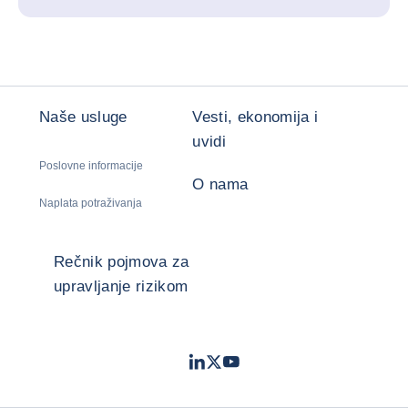
Naše usluge
Vesti, ekonomija i
uvidi
Poslovne informacije
O nama
Naplata potraživanja
Rečnik pojmova za
upravljanje rizikom
LinkedIn
Twitter
Youtube
- Coface
- Coface
- Coface