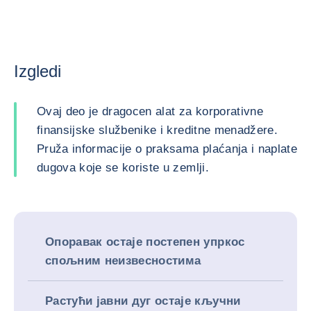
Izgledi
Ovaj deo je dragocen alat za korporativne
finansijske službenike i kreditne menadžere.
Pruža informacije o praksama plaćanja i naplate
dugova koje se koriste u zemlji.
Опоравак остаје постепен упркос
спољним неизвесностима
Растући јавни дуг остаје кључни