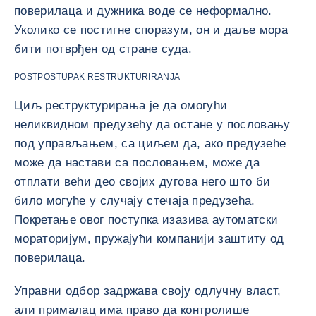
поверилаца и дужника воде се неформално.
Уколико се постигне споразум, он и даље мора
бити потврђен од стране суда.
POSTPOSTUPAK RESTRUKTURIRANJA
Циљ реструктурирања је да омогући
неликвидном предузећу да остане у пословању
под управљањем, са циљем да, ако предузеће
може да настави са пословањем, може да
отплати већи део својих дугова него што би
било могуће у случају стечаја предузећа.
Покретање овог поступка изазива аутоматски
мораторијум, пружајући компанији заштиту од
поверилаца.
Управни одбор задржава своју одлучну власт,
али прималац има право да контролише