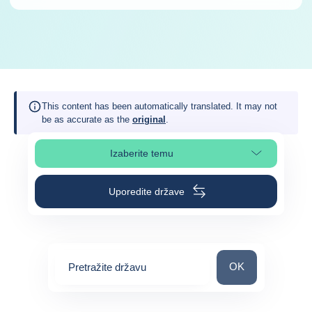
This content has been automatically translated. It may not
be as accurate as the
original
.
Izaberite temu
Izaberite poglavlje stranice
Uporedite države
Pretražite državu
OK
Pretražite državu
0
suggestions