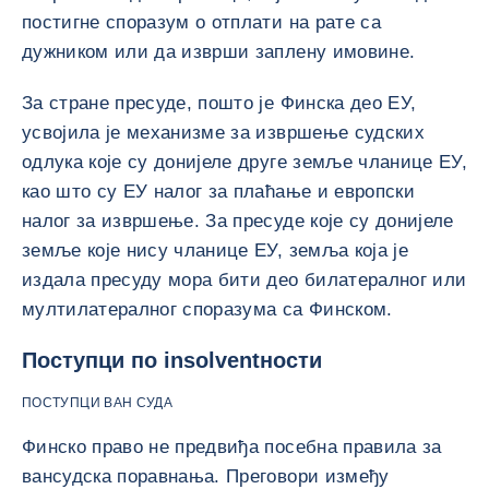
постигне споразум о отплати на рате са
дужником или да изврши заплену имовине.
За стране пресуде, пошто је Финска део ЕУ,
усвојила је механизме за извршење судских
одлука које су донијеле друге земље чланице ЕУ,
као што су ЕУ налог за плаћање и европски
налог за извршење. За пресуде које су донијеле
земље које нису чланице ЕУ, земља која је
издала пресуду мора бити део билатералног или
мултилатералног споразума са Финском.
Поступци по insolventности
ПОСТУПЦИ ВАН СУДА
Финско право не предвиђа посебна правила за
вансудска поравнања. Преговори између