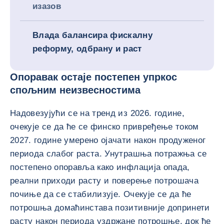
изазов
Влада балансира фискалну
реформу, одбрану и раст
Опоравак остаје постепен упркос
спољним неизвесностима
Надовезујући се на тренд из 2026. године,
очекује се да ће се финско привређење током
2027. године умерено ојачати након продуженог
периода слабог раста. Унутрашња потражња се
постепено опоравља како инфлација опада,
реални приходи расту и поверење потрошача
почиње да се стабилизује. Очекује се да ће
потрошња домаћинстава позитивније допринети
расту након периода уздржане потрошње, док ће