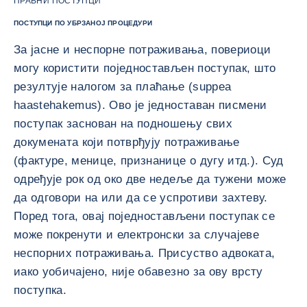
ПРАВНИ ПОСТУПЦИ
ПОСТУПЦИ ПО УБРЗАНОЈ ПРОЦЕДУРИ
За јасне и неспорне потраживања, повериоци
могу користити поједностављен поступак, што
резултује налогом за плаћање (suppea
haastehakemus). Ово је једноставан писмени
поступак заснован на подношењу свих
докумената који потврђују потраживање
(фактуре, менице, признанице о дугу итд.). Суд
одређује рок од око две недеље да тужени може
да одговори на или да се успротиви захтеву.
Поред тога, овај поједностављени поступак се
може покренути и електронски за случајеве
неспорних потраживања. Присуство адвоката,
иако уобичајено, није обавезно за ову врсту
поступка.