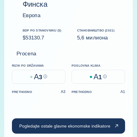
Финска
Европа
BDP PO STANOVNIKU ($)
СТАНОВНИШТВО (2021)
$53130.7
5,6 милиона
Procena
RIZIK PO DRŽAVAMA
POSLOVNA KLIMA
A
A
3
Help
1
Help
A3
A1
PRETHODNO
PRETHODNO
Pogledajte ostale glavne ekonomske indikatore