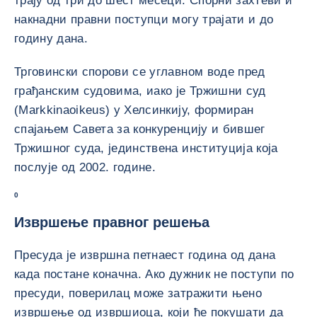
трају од три до шест месеци. Спорни захтеви и
накнадни правни поступци могу трајати и до
годину дана.
Трговински спорови се углавном воде пред
грађанским судовима, иако је Тржишни суд
(Markkinaoikeus) у Хелсинкију, формиран
спајањем Савета за конкуренцију и бившег
Тржишног суда, јединствена институција која
послује од 2002. године.
0
Извршење правног решења
Пресуда је извршна петнаест година од дана
када постане коначна. Ако дужник не поступи по
пресуди, поверилац може затражити њено
извршење од извршиоца, који ће покушати да