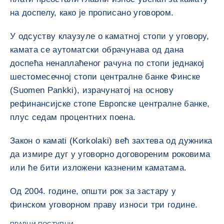
на доспелу, како је прописано уговором.
У одсуству клаузуле о каматној стопи у уговору,
камата се аутоматски обрачунава од дана
доспећа ненаплаћеног рачуна по стопи једнакој
шестомесечној стопи централне банке Финске
(Suomen Pankki), израчунатој на основу
рефинансијске стопе Европске централне банке,
плус седам процентних поена.
Закон о камаti (Korkolaki) већ захтева од дужника
да измире дуг у уговорно договореним роковима
или ће бити изложени казненим каматама.
Од 2004. године, општи рок за застару у
финском уговорном праву износи три године.