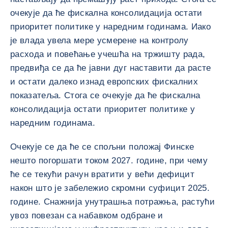
очекује да ће фискална консолидација остати
приоритет политике у наредним годинама. Иако
је влада увела мере усмерене на контролу
расхода и повећање учешћа на тржишту рада,
предвиђа се да ће јавни дуг наставити да расте
и остати далеко изнад европских фискалних
показатеља. Стога се очекује да ће фискална
консолидација остати приоритет политике у
наредним годинама.
Очекује се да ће се спољни положај Финске
нешто погоршати током 2027. године, при чему
ће се текући рачун вратити у већи дефицит
након што је забележио скромни суфицит 2025.
године. Снажнија унутрашња потражња, растући
увоз повезан са набавком одбране и