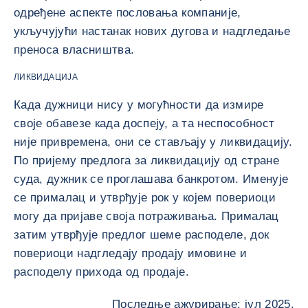
одређене аспекте пословања компаније,
укључујући настанак нових дугова и надгледање
преноса власништва.
ЛИКВИДАЦИЈА
Када дужници нису у могућности да измире
своје обавезе када доспеју, а та неспособност
није привремена, они се стављају у ликвидацију.
По пријему предлога за ликвидацију од стране
суда, дужник се проглашава банкротом. Именује
се прималац и утврђује рок у којем повериоци
могу да пријаве своја потраживања. Прималац
затим утврђује предлог шеме расподеле, док
повериоци надгледају продају имовине и
расподелу прихода од продаје.
Последње ажурирање: јул 2025.