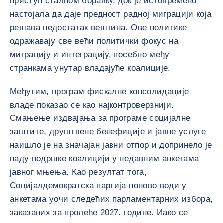
приступ сталном боравку, док је истовремено
настојала да даје предност радној миграцији која
решава недостатак вештина. Ове политике
одражавају све већи политички фокус на
миграцију и интеграцију, посебно међу
странкама унутар владајуће коалиције.
Међутим, програм фискалне консолидације
владе показао се као најконтроверзнији.
Смањење издвајања за програме социјалне
заштите, друштвене бенефиције и јавне услуге
наишло је на значајан јавни отпор и допринело је
паду подршке коалицији у недавним анкетама
јавног мњења. Као резултат тога,
Социјалдемократска партија поново води у
анкетама уочи следећих парламентарних избора,
заказаних за пролеће 2027. године. Иако се