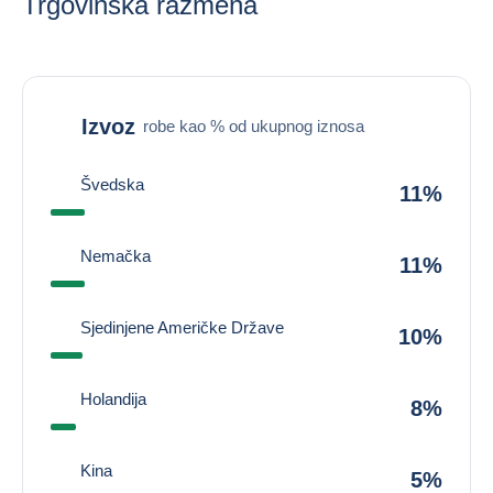
Trgovinska razmena
Izvoz
robe kao % od ukupnog iznosa
Švedska
11%
Nemačka
11%
Sjedinjene Američke Države
10%
Holandija
8%
Kina
5%