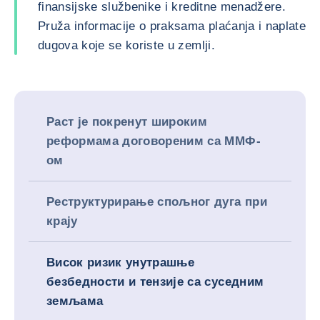
finansijske službenike i kreditne menadžere.
Pruža informacije o praksama plaćanja i naplate
dugova koje se koriste u zemlji.
Раст је покренут широким
реформама договореним са ММФ-
ом
Реструктурирање спољног дуга при
крају
Висок ризик унутрашње
безбедности и тензије са суседним
земљама