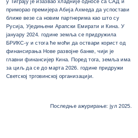
у Тиграју је изазвао хладније односе са САД и
приморао премијера Абија Ахмеда да успостави
ближе везе са новим партнерима као што су
Русија, Уједињени Арапски Емирати и Кина. У
јануару 2024. године земља се придружила
БРИКС-у и стога ће моћи да оствари корист од
финансирања Нове развојне банке, чији је
главни финансијер Кина. Поред тога, земља има
за циљ да се до марта 2026. године придружи
Светској трговинској организацији.
Последње ажурирање: јул 2025.