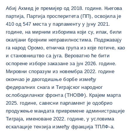
Абиј Ахмед је премијер од 2018. године. Његова
партија, Партија просперитета (ПП), освојила је
410 од 547 места у парламенту у јуну 2021.
године, на мирним изборима који су, ипак, били
окалјани бројним неправилностима. Подржавају
га народ Оромо, етничка група из које потиче, као
и становништво са југа. Вероватно ће бити
оспорене изборе заказане за јун 2026. године.
Мировни споразум из новембра 2022. године
окончао је двогодишње борбе између
федералних снага и Тиграјског народног
ослободилачког фронта (ТНОВФ). Крајем марта
2025. године, савесни парламент је одобрио
продужење мандата привремене администрације
Тиграја, именоване 2022. године, у условима
ескалације тензија између фракција ТПЛФ-а.