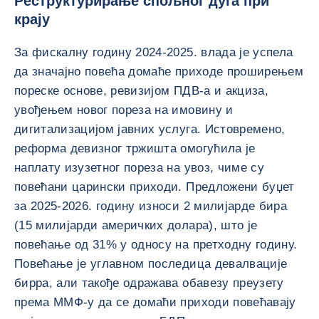
Реструктурирање спољног дуга при
крају
За фискалну годину 2024-2025. влада је успела
да значајно повећа домаће приходе проширењем
пореске основе, ревизијом ПДВ-а и акциза,
увођењем новог пореза на имовину и
дигитализацијом јавних услуга. Истовремено,
реформа девизног тржишта омогућила је
наплату изузетног пореза на увоз, чиме су
повећани царински приходи. Предложени буџет
за 2025-2026. годину износи 2 милијарде бира
(15 милијарди америчких долара), што је
повећање од 31% у односу на претходну годину.
Повећање је углавном последица девалвације
бирра, али такође одражава обавезу преузету
према ММФ-у да се домаћи приходи повећавају