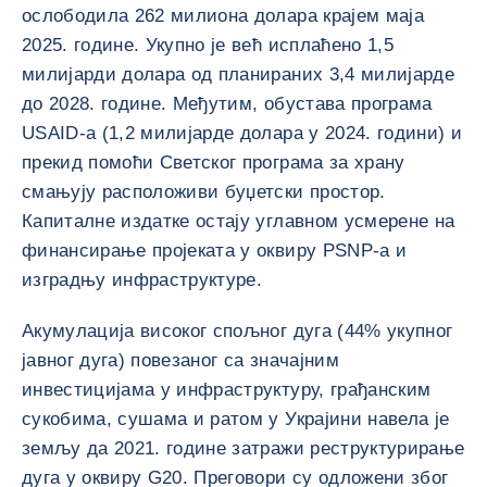
ослободила 262 милиона долара крајем маја
2025. године. Укупно је већ исплаћено 1,5
милијарди долара од планираних 3,4 милијарде
до 2028. године. Међутим, обустава програма
USAID-а (1,2 милијарде долара у 2024. години) и
прекид помоћи Светског програма за храну
смањују расположиви буџетски простор.
Капиталне издатке остају углавном усмерене на
финансирање пројеката у оквиру PSNP-а и
изградњу инфраструктуре.
Акумулација високог спољног дуга (44% укупног
јавног дуга) повезаног са значајним
инвестицијама у инфраструктуру, грађанским
сукобима, сушама и ратом у Украјини навела је
земљу да 2021. године затражи реструктурирање
дуга у оквиру G20. Преговори су одложени због