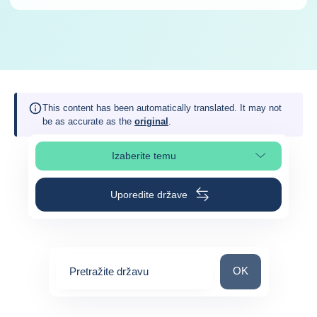
This content has been automatically translated. It may not
be as accurate as the
original
.
Izaberite temu
Izaberite poglavlje stranice
Uporedite države
Pretražite državu
OK
Pretražite državu
0
suggestions