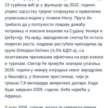
13 турбина већ је у функцији од 2022. године,
упркос одсуству тројног споразума о правилима
управљања водом у плавом Нилу. Пруга би
требало да у потпуности покрије домаћу
потражњу и извозне вишкове ка Судану, Кенији и
Џибутију. На крају, аеродромски сектор ће остати
покретач раста, подржан растућим приходима од
групе Ethiopian Airlines (4,5% БДП-а), са
позитивним прелившим ефектима на агро-извозе
и туризам. Сектор ће привући значајна улагања
2026. године у оквиру изградње новог аеродрома
у Бишофту, у близини престонице, чији је
трошак 7,8 милијарди америчких долара. Када
буде завршен 2029. године, биће највећи у
Африци.
У јулу 2024. године, влада је заменила режим