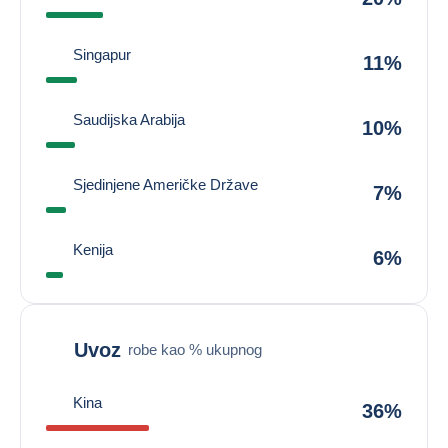
Singapur
11%
Saudijska Arabija
10%
Sjedinjene Američke Države
7%
Kenija
6%
Uvoz
robe kao % ukupnog
Kina
36%