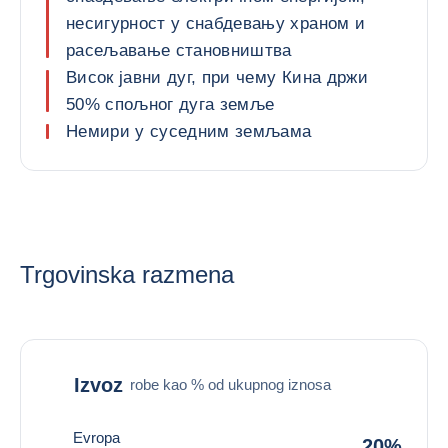
несигурност у снабдевању храном и
расељавање становништва
Висок јавни дуг, при чему Кина држи
50% спољног дуга земље
Немири у суседним земљама
Trgovinska razmena
Izvoz
robe kao % od ukupnog iznosa
Evropa
20%