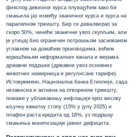
фиксnog девизног курса плувајућим како би
смањила јаз између званичног курса и курса на
паралелном тржишту. Бир се девалвирао за
скоро 50%, чинећи званични увоз скупљим, али
је утицај био ограничен потрошњом заснованом
углавном на домаћим производима, већим
коришћењем неформалних канала и мерама
државне подршке (државни увоз основних
животних намирница и регулисане тарифе).
Истовремено, Национална банка Етиопије, сада
независна и активна на отвореном тржишту,
помаже у ублажавању инфлације кроз високу
кључну каматну стопу (15% у јулу 2025) и
плафон раста кредита од 18%, уз подршку
смањења монетизације јавног дефицита.