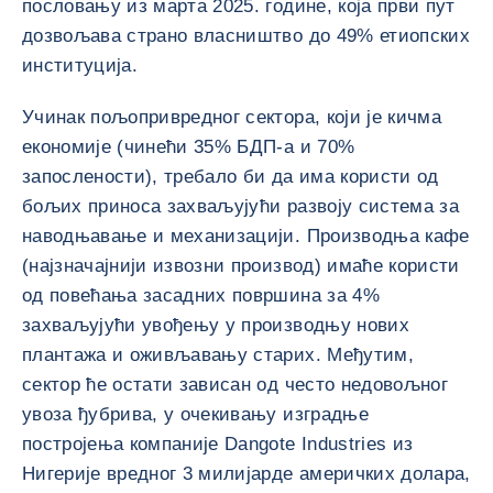
пословању из марта 2025. године, која први пут
дозвољава страно власништво до 49% етиопских
институција.
Учинак пољопривредног сектора, који је кичма
економије (чинећи 35% БДП-а и 70%
запослености), требало би да има користи од
бољих приноса захваљујући развоју система за
наводњавање и механизацији. Производња кафе
(најзначајнији извозни производ) имаће користи
од повећања засадних површина за 4%
захваљујући увођењу у производњу нових
плантажа и оживљавању старих. Међутим,
сектор ће остати зависан од често недовољног
увоза ђубрива, у очекивању изградње
постројења компаније Dangote Industries из
Нигерије вредног 3 милијарде америчких долара,