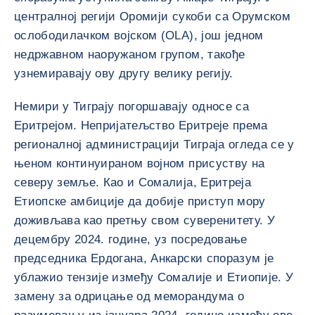
централној регији Оромији сукоби са Орумском
ослободилачком војском (OLA), још једном
недржавном наоружаном групом, такође
узнемиравају ову другу велику регију.
Немири у Тиграју погоршавају односе са
Еритрејом. Непријатељство Еритреје према
регионалној администрацији Тиграја огледа се у
њеном континуираном војном присуству на
северу земље. Као и Сомалија, Еритреја
Етиопске амбиције да добије приступ мору
доживљава као претњу свом суверенитету. У
децембру 2024. године, уз посредовање
председника Ердогана, Анкарски споразум је
ублажио тензије између Сомалије и Етиопије. У
замену за одрицање од меморандума о