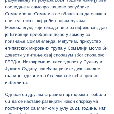
разумевању из јануара 2024. године између ове
последње и самопроглашене републике
Сомалиленд, Сомалија се обавезала да олакша
приступ етиопској роби својим лукама.
Меморандум, који никада није ратификован, дао
је Етиопији приобални појас у замену за
признање Сомалиленда. Међутим, присуство
египатских мировних трупа у Сомалији могло би
довести у питање овај споразум због спора око
ГЕРД-а. Истовремено, несигурност у Судану и
Јужном Судану повећава ризике дуж западне
границе, где земља бележи све већи прилив
избеглица.
Односи са другим страним партнерима требало
би да се наставе развијати након споразума
постигнутог са ММФ-ом у јулу 2024. године. Рат