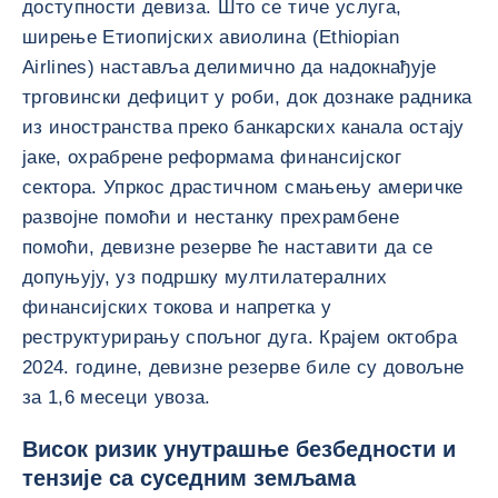
доступности девиза. Што се тиче услуга,
ширење Етиопијских авиолина (Ethiopian
Airlines) наставља делимично да надокнађује
трговински дефицит у роби, док дознаке радника
из иностранства преко банкарских канала остају
јаке, охрабрене реформама финансијског
сектора. Упркос драстичном смањењу америчке
развојне помоћи и нестанку прехрамбене
помоћи, девизне резерве ће наставити да се
допуњују, уз подршку мултилатералних
финансијских токова и напретка у
реструктурирању спољног дуга. Крајем октобра
2024. године, девизне резерве биле су довољне
за 1,6 месеци увоза.
Висок ризик унутрашње безбедности и
тензије са суседним земљама