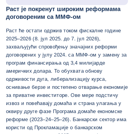
Раст је покренут широким реформама
договореним са ММФ-ом
Раст ће остати одржив током фискалне године
2025–2026 (8. јул 2025. до 7. јул 2026),
захваљујући спровођењу значајних реформи
договорених у јулу 2024. са ММФ-ом у замену за
програм финансирања од 3,4 милијарде
америчких долара. То обухвата обнову
одрживости дуга, либерализацију курса,
оснивање берзе и постепено отварање економије
за приватне инвеститоре. Ове мере подстичу
извоз и повећавају домаћа и страна улагања у
оквиру друге фазе Програма домаће економске
реформе (2023–24–25–26). Банкарски сектор има
користи од Прокламације о банкарском