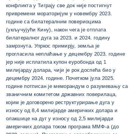
конфликта у Тиграју све док није постигнут
привремени мораторијум у новембру 2023.
године са билатералним повериоцима
(укључујући Кину), након чега је отплата
билатералног дуга за 2023. и 2024. годину
замрзнута. Упркос примирју, земља је
прогласила неплаћање у децембру 2023. године
јер није исплатила купон еуробонда од 1
милијарду долара, чији је рок доспећа био у
децембру 2024. године. Почетком јула 2025.
године потписан је меморандум о разумевању са
званичним комитетом државних поверилаца,
којим је договорено реструктурирање дуга у
износу од 8,4 милијарде америчких долара и
олакшице на дуг у износу од 2,5 милијарди
америчких долара током програма ММФ-а (до