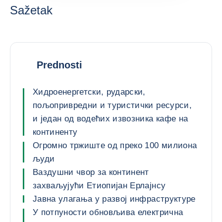
Sažetak
Prednosti
Хидроенергетски, рударски,
пољопривредни и туристички ресурси,
и један од водећих извозника кафе на
континенту
Огромно тржиште од преко 100 милиона
људи
Ваздушни чвор за континент
захваљујући Етиопијан Ерлајнсу
Јавна улагања у развој инфраструктуре
У потпуности обновљива електрична