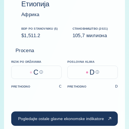
Етиопија
Африка
BDP PO STANOVNIKU ($)
СТАНОВНИШТВО (2021)
$1,511.2
105,7 милиона
Procena
RIZIK PO DRŽAVAMA
POSLOVNA KLIMA
C
D
Help
Help
C
D
PRETHODNO
PRETHODNO
Pogledajte ostale glavne ekonomske indikatore