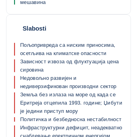
мешавина
Slabosti
Пољопривреда са ниским приносима,
осетљива на климатске опасности
Зависност извоза од флуктуација цена
сировина
Недовољно развијен и
недиверзификован производни сектор
Земља без излаза на море од када се
Еритреја отцепила 1993. године; Џибути
је једини приступ мору
Политичка и безбедносна нестабилност
Инфраструктурни дефицит, неадекватно
снабдевање електричном енергијом,