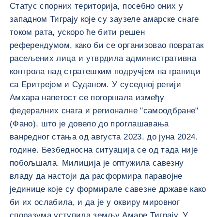
Статус спорних територија, посебно оних у
западном Тиграју које су заузеле амарске снаге
током рата, ускоро ће бити решен
референдумом, како би се организовао повратак
расељених лица и утврдила административна
контрола над стратешким подручјем на граници
са Еритрејом и Суданом. У суседној регији
Амхара напетост се погоршала између
федералних снага и регионалне "самоодбране"
(Фано), што је довело до проглашавања
ванредног стања од августа 2023. до јуна 2024.
године. Безбедносна ситуација се од тада није
побољшала. Милиција је оптужила савезну
владу да настоји да расформира паравојне
јединице које су формирале савезне државе како
би их ослабила, и да је у оквиру мировног
споразума уступила земљу Амаре Тиграју. У