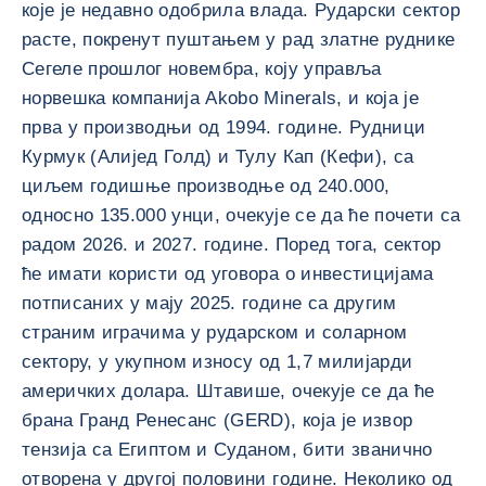
које је недавно одобрила влада. Рударски сектор
расте, покренут пуштањем у рад златне руднике
Сегеле прошлог новембра, коју управља
норвешка компанија Akobo Minerals, и која је
прва у производњи од 1994. године. Рудници
Курмук (Алијед Голд) и Тулу Кап (Кефи), са
циљем годишње производње од 240.000,
односно 135.000 унци, очекује се да ће почети са
радом 2026. и 2027. године. Поред тога, сектор
ће имати користи од уговора о инвестицијама
потписаних у мају 2025. године са другим
страним играчима у рударском и соларном
сектору, у укупном износу од 1,7 милијарди
америчких долара. Штавише, очекује се да ће
брана Гранд Ренесанс (GERD), која је извор
тензија са Египтом и Суданом, бити званично
отворена у другој половини године. Неколико од