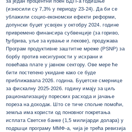
за један процентни поен БДП-а годишње
(износили су 7,3% у периоду 23-24). Да би се
ублажили социо-економски ефекти реформи,
допунски буџет усвојен у октобру 2024. године
привремено финансира субвенције (за гориво,
ђубрива, уље за кување и лекове), продужава
Програм продуктивне заштитне мреже (PSNP) за
борбу против несигурности у исхрани и
повећава плате у јавном сектору. Ове мере ће
бити постепено укидане како се буде
приближавала 2026. година. Буџетске смернице
за фискалну 2025-2026. годину имају за циљ
рационализацију пореских расхода и јачање
пореза на доходак. Што се тиче спољне помоћи,
земља има користи од поновног покретања
исплата Светске банке (1,5 милијарди долара) у
подршци програму ММФ-а, чија је трећа ревизија