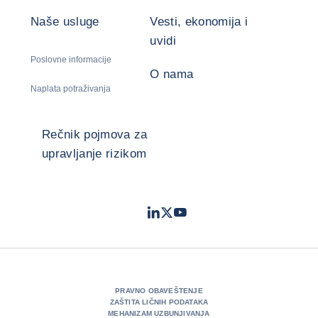
Naše usluge
Vesti, ekonomija i
uvidi
Poslovne informacije
O nama
Naplata potraživanja
Rečnik pojmova za
upravljanje rizikom
LinkedIn
Twitter
Youtube
- Coface
- Coface
- Coface
PRAVNO OBAVEŠTENJE
ZAŠTITA LIČNIH PODATAKA
MEHANIZAM UZBUNJIVANJA