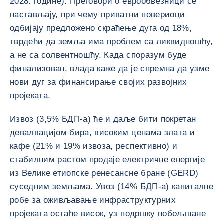
2028. године). Преговори о еврообвезници се
настављају, при чему приватни повериоци
одбијају предложено скраћење дуга од 18%,
тврдећи да земља има проблем са ликвидношћу,
а не са солвентношћу. Када споразум буде
финализован, влада каже да је спремна да узме
нови дуг за финансирање својих развојних
пројеката.
Извоз (3,5% БДП-а) ће и даље бити покретан
девалвацијом бира, високим ценама злата и
кафе (21% и 19% извоза, респективно) и
стабилним растом продаје електричне енергије
из Велике етиопске ренесансне бране (GERD)
суседним земљама. Увоз (14% БДП-а) капиталне
робе за оживљавање инфраструктурних
пројеката остаће висок, уз подршку побољшане