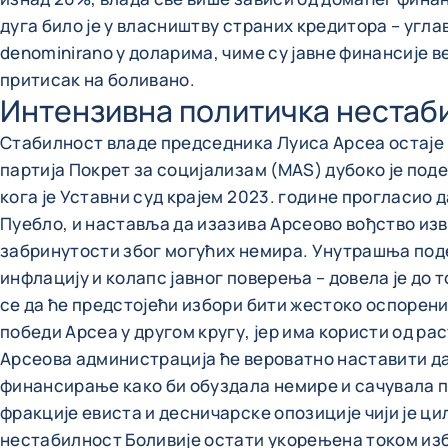
дуга било је у власништву страних кредитора – угл
denominirano у доларима, чиме су јавне финансије 
притисак на боливано.
Интензивна политичка нестаби
Стабилност владе председника Луиса Арсеа остаје к
партија Покрет за социјализам (MAS) дубоко је по
кога је Уставни суд крајем 2023. године прогласио д
Пуебло, и наставља да изазива Арсеово вођство изв
забринутости због могућих немира. Унутрашња поде
инфлацију и колапс јавног поверења – довела је до 
се да ће предстојећи избори бити жестоко оспорени
победи Арсеа у другом кругу, јер има користи од р
Арсеова администрација ће вероватно наставити да
финансирање како би обуздала немире и сачувала п
фракције евиста и десничарске опозиције чији је ц
нестабилност Боливије остати укорењена током из