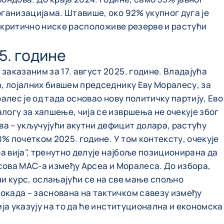
ганизацијама. Штавише, око 92% укупног дуга је
у критично ниске расположиве резерве и растући
5. године
аказаним за 17. август 2025. године. Владајућа
а, лојалних бившем председнику Еву Моралесу, за
алес је од тада основао нову политичку партију, Ево
огу за хапшење, чија се извршења не очекује због
а – укључујући акутни дефицит долара, растућу
% почетком 2025. године. У том контексту, очекује
а вија", тренутно делује најбоље позиционирана да
асова МАС-а између Арсеа и Моралеса. До избора,
ни курс, ослањајући се на све мање спољно
окада – заснована на тактичком савезу између
ја указују на то да ће институционална и економска