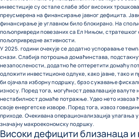
инвестиције су остале слабе због високих трошкова
преусмерена на финансирање јавног дефицита. Јавн
финансирање је углавном било блокирано. На спољно
пољопривреди повезаних са Ел Нињом, стратешког ск
пољопривредне активности.
У 2025. години очекује се додатно успоравање темп
снази. Слабија потрошња домаћинстава, подстакну
незапослености, додатно ће оптеретити домаћу пот
одложити инвестиционе одлуке, како јавне, тако и 
би ојачала изборну подршку, брзо сужавање фискал
износу. Поред тога, могућност девалвације валуте 
нестабилност домаће потражње. Удео нето извоза ће
своје енергетске изворе. Поред тога, извоз говеди
приходе. Очекивана операционализација улагања у л
значајну макроекономску подршку.
Високи дефицити близанаца и 