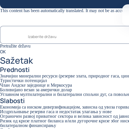
This content has been automatically translated. It may not be as accurat
Pretražite državu
Pretražite državu
0
OK
suggestions
Sažetak
Prednosti
Значијни минерални ресурси (резерве злата, природног гаса, цинк
Туристички потенцијал
Члан Андске заједнице и Меркосура
Боливијано везан за амерички долар
Углавном мултилатерални и билатерални спољни дуг, са пово
Slabosti
Економија са ниском диверзификацијом, зависна од увоза горив
Исцрпљивање резерви гаса и недостатак улагања у нове
Ограничен развој приватног сектора и велика зависност од јавн
Ризик од кризе платног биланса и/или дугорочне кризе због ни
билатералном финансирању