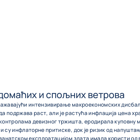
домаћих и спољних ветрова
дражавајући интензивирање макроекономских дисба
 подржава раст, али је растућа инфлација цена хра
контролама девизног тржишта, еродирала куповну м
ли су инфлаторне притиске, док је ризик од напушт
е занатском експлоатацијом злата имала користи од