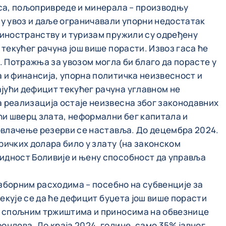
аса, пољопривреде и минерала – производњу
су увоз и даље ограничавали упорни недостатак
 иностранству и туризам пружили су одређену
 текућег рачуна још више порасти. Извоз гаса ће
 Потражња за увозом могла би благо да порасте у
 и финансија, упорна политичка неизвесност и
јући дефицит текућег рачуна углавном не
а реализација остаје неизвесна због законодавних
ћи шверц злата, неформални бег капитала и
повлачење резерви се наставља. До децембра 2024.
еричких долара било у злату (на законском
видност Боливије и њену способност да управља
изборним расходима – посебно на субвенције за
чекује се да ће дефицит буџета још више порасти
ом спољним тржиштима и приносима на обвезнице
ндова. До краја 2024. године, само 35% јавног