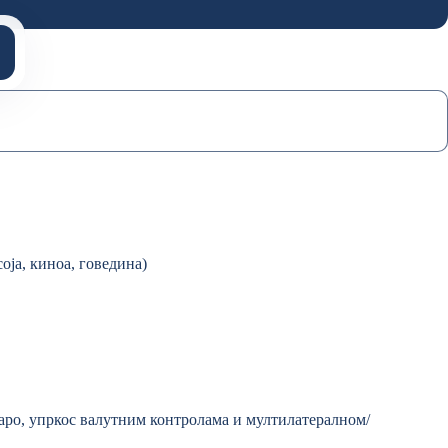
оја, киноа, говедина)
варо, упркос валутним контролама и мултилатералном/