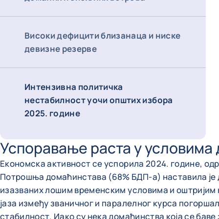
Високи дефицити близанаца и ниске
девизне резерве
Интензивна политичка
нестабилност уочи општих избора
2025. године
Успоравање раста у условима 
Економска активност се успорила 2024. године, о
Потрошња домаћинстава (68% БДП-а) наставила је да
изазваних лошим временским условима и оштријим 
јаза између званичног и паралелног курса погорша
стабилност. Иако су нека домаћинства која се бав