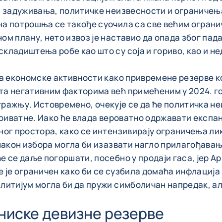
 задуживања, политичке неизвесности и ограничења 
а потрошња се такође суочила са све већим ограни
м плану, нето извоз је наставио да опада због пад
ладиштења робе као што су соја и гориво, као и нед
а економске активности како привремене резерве ко
та негативним факторима већ примећеним у 2024. г
ражњу. Истовремено, очекује се да ће политичка н
приватне. Иако ће влада вероватно одржавати експа
ног простора, како се интензивирају ограничења ли
након избора могла би изазвати нагло прилагођавањ
 се даље погоршати, посебно у продаји гаса, јер А
не је ограничен како би се сузбила домаћа инфлациј
итијум могла би да пружи симболичан напредак, али
ниске девизне резерве