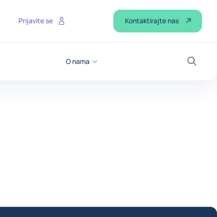
Kontaktirajte nas
Prijavite se
O nama
Pretraž