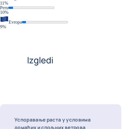
11%
Peru
10%
Evropa
9%
Izgledi
Успоравање раста у условима
домаћих и спољних ветрова