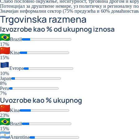
Слабо пословно окружење, несигурност, трговина дрогом и кор
Потенцијал за друштвене немире, уз политичку и регионалну по
Значијан неформални сектор (75% предузећа и 60% домаћинстава
Trgovinska razmena
Izvoz
robe kao % od ukupnog iznosa
Brazil
17%
Kina
15%
Evropa
10%
Japan
8%
Peru
7%
Uvoz
robe kao % ukupnog
Kina
23%
Brazil
15%
Argentina