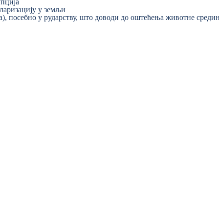
упција
ларизацију у земљи
), посебно у рударству, што доводи до оштећења животне среди