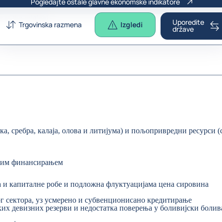
Pogledajte ostale glavne ekonomske indikatore
e as the
original
.
Uporedite
Trgovinska razmena
Izgledi
države
а, сребра, калаја, олова и литијума) и пољопривредни ресурси (с
љним финансирањем
а и капиталне робе и подложна флуктуацијама цена сировина
ог сектора, уз усмерено и субвенционисано кредитирање
ских девизних резерви и недостатка поверења у боливијски боли