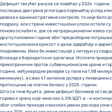
Дефицит текућег рачуна се повећао у 2024. години,
последње две гране је погодио поремећај услед кли
девиза и административне контроле, то није било д
подршку, али страни инвестициони улози остали су 
поново ослабити, док се нетрадиционални извоз су
другој половини године због предизборне потрошње 
институционална крхкост и даље одвраћају и дирек
покривеним. Иако би инвестиције у литијум уз под
блокада и бирократских одлагања. Исплате прикрив
прекогранични проток субвенционисане хране и гори
године, међународне резерве су пале на 1,98 милија
минимуму), а само 47 милиона долара у ликвидним 
притисцима на платни биланс у 2025. години.
Што се тиче буџета, јавни дефицит Боливије остао ј
гориво и храну које чине око 4,0% БДП-а – и контин
због слабих прихода и високих јавних расхода уоч
изнад 20%, влада све више зависи од домаћег финан