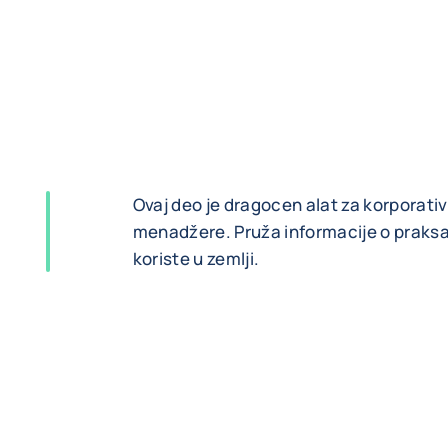
Ovaj deo je dragocen alat za korporativ
menadžere. Pruža informacije o praksa
koriste u zemlji.