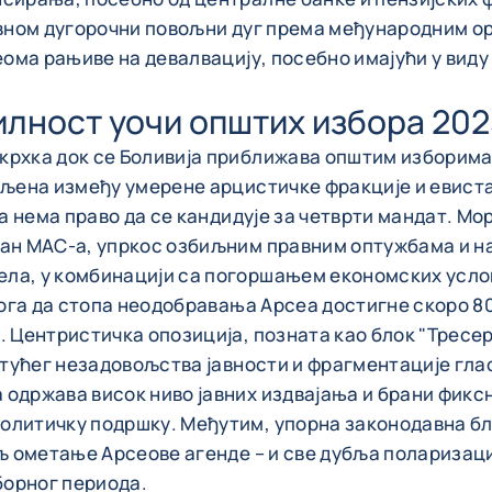
авном дугорочни повољни дуг према међународним ор
веома рањиве на девалвацију, посебно имајући у вид
лност уочи општих избора 202
рхка док се Боливија приближава општим изборима з
дељена између умерене арцистичке фракције и евист
а нема право да се кандидује за четврти мандат. Мор
ан МАС-а, упркос озбиљним правним оптужбама и нал
ла, у комбинацији са погоршањем економских услов
тога да стопа неодобравања Арсеа достигне скоро 80
. Центристичка опозиција, позната као блок "Тресер
астућег незадовољства јавности и фрагментације гл
 одржава висок ниво јавних издвајања и брани фикс
олитичку подршку. Међутим, упорна законодавна бл
иљ ометање Арсеове агенде – и све дубља поларизаци
борног периода.