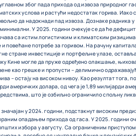
 углавном због пада прихода од извоза природног г
матских услова и растући недостатак горива. Иако 
овољно да надокнади пад извоза. Дознаке радника у
минимални. У 2025. години очекује се да ће дефицит
очава са истим логистичким и климатским ризицима.
и повећане потребе за горивом. На рачуну капитала
тне стране инвестиције и портфељне улазе, оставља
ршку Кине могле да пруже одређено олакшање, њихов
ене као грешке и пропусти – делимично одражавају
ва – остају на високом нивоу. Као резултат тога, 
рди америчких долара, од чега је 1,89 милијарди ам
средствима, што је озбиљно ограничило спољну лик
е значајан у 2024. години, подстакнут високим пред
уираним опадањем прихода од гаса. У 2025. години о
и општих избора у августу. Са ограниченим приступ
сирања, посебно од централне банке и пензијских фо