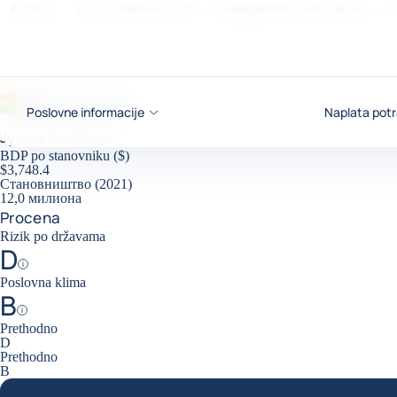
Saznajte više
POČETAK
VESTI, EKONOMIJA I UVIDI
DASHBOARD POSLOVNOG RIZIKA
Б
Боливија
Poslovne informacije
Naplata potr
Јужна Америка
BDP po stanovniku ($)
$3,748.4
Становништво (2021)
12,0 милиона
Procena
Rizik po državama
D
Help
Poslovna klima
B
Help
Prethodno
D
Prethodno
B