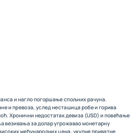
ланса и нагло погоршање спољних рачуна.
не и превоза, услед несташица робе и горива
оћ. Хронични недостатак девиза (USD) и повећање
ања везивања за долар угрожавао монетарну
 високих међународних цена, укупне приватне