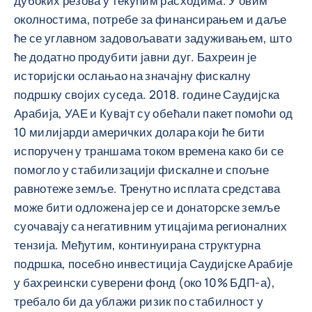
дубоких резова у текућим расходима. У овим
околностима, потребе за финансирањем и даље
ће се углавном задовољавати задуживањем, што
ће додатно продубити јавни дуг. Бахреин је
историјски ослањао на значајну фискалну
подршку својих суседа. 2018. године Саудијска
Арабија, УАЕ и Кувајт су обећали пакет помоћи од
10 милијарди америчких долара који ће бити
испоручен у траншама током времена како би се
помогло у стабилизацији фискалне и спољне
равнотеже земље. Тренутно исплата средстава
може бити одложена јер се и донаторске земље
суочавају са негативним утицајима регионалних
тензија. Међутим, континуирана структурна
подршка, посебно инвестиција Саудијске Арабије
у бахреински суверени фонд (око 10% БДП-а),
требало би да ублажи ризик по стабилност у