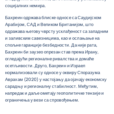
социјалних немира.
Бахреин одржава блиске односе са Саудијском
Арабијом, САД и Великом Британијом, што
одражава његову чврсту усклађеност са западним
и заливским савезницима, као и ослањање на
спољне гаранције безбедности. Да није рата,
Бахреин би заузео опрезан став према Ирану,
огледајући регионалне ривалства и домаће
осетљивости. Друго, Бахреин и Израел
нормализовали су односе у оквиру Споразума
Аврахам (2020) у настојању да ојачају економску
сарадњу и регионалну стабилност. Међутим,
напредак и даље ометају геополитичке тензије и
ограничења у вези са спровођењем.