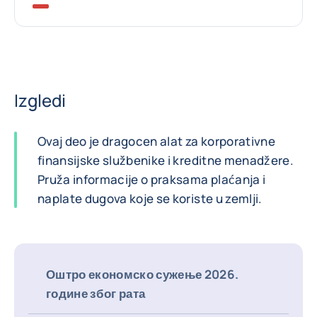
Izgledi
Ovaj deo je dragocen alat za korporativne
finansijske službenike i kreditne menadžere.
Pruža informacije o praksama plaćanja i
naplate dugova koje se koriste u zemlji.
Оштро економско сужење 2026.
године због рата