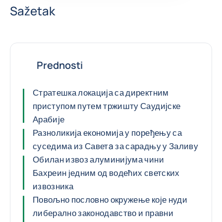
Sažetak
Prednosti
Стратешка локација са директним
приступом путем тржишту Саудијске
Арабије
Разноликија економија у поређењу са
суседима из Саветa за сарадњу у Заливу
Обилан извоз алуминијума чини
Бахреин једним од водећих светских
извозника
Повољно пословно окружење које нуди
либерално законодавство и правни