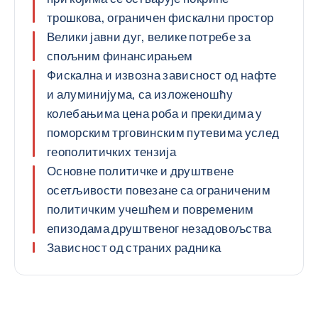
трошкова, ограничен фискални простор
Велики јавни дуг, велике потребе за
спољним финансирањем
Фискална и извозна зависност од нафте
и алуминијума, са изложеношћу
колебањима цена роба и прекидима у
поморским трговинским путевима услед
геополитичких тензија
Основне политичке и друштвене
осетљивости повезане са ограниченим
политичким учешћем и повременим
епизодама друштвеног незадовољства
Зависност од страних радника