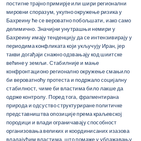
постигне трајно примирје или шири регионални
мировни споразум, укупно окружење ризика у
Бахреину ће се вероватно побољшати, иако само
делимично. Значијни унутрашњи немири у
Бахреину имају тенденцију да се интензивирају у
периодима конфликата који укључују Иран, јер
такви догађаји снажно одзвањају код шиитске
већине у земљи. Стабилније и мање
конфронтационо регионално окружење смањило
би вероватноћу протеста и подржало социјалну
стабилност, чиме би властима било лакше да
одрже контролу. Поред тога, фрагментирана
природа и одсуство структуриране политичке
представништва опозиције према краљевској
породици и влади ограничавају способност
организовања великих и координисаних изазова
владајућим властима, што помаже у ублажавању