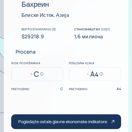
Бахреин
Блиски Исток, Азија
BDP PO STANOVNIKU ($)
СТАНОВНИШТВО (2021)
$29218.9
1,6 милиона
Procena
RIZIK PO DRŽAVAMA
POSLOVNA KLIMA
C
A
4
Help
Help
C
A4
PRETHODNO
PRETHODNO
Pogledajte ostale glavne ekonomske indikatore