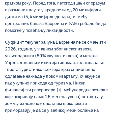
кратком року. Поред тога, петогодишњи споразум
о размени валута у вредности од 20 милијарди
дирхама (5,4 милијарде долара) између
централних банака Бахреина и УАЕ требало би да
помогне у повећању ликвидности.
Суфицит текућег рачуна Бахреина ће се смањити
2026. године, углавном због ниског извоза
угљоводоника (50% укупног извоза) и метала.
Упркос државним иницијативама за олакшавање
терета туристичког сектора кроз опционално
одлагање накнада у првом кварталу, очекује се
пад укупних прихода од туризма. Ниски
финансијски резервоари (тј. међународне резерве
које покривају само 1,5 месеца увоза) остављају
земљу изложеном спољним шоковима и
приморавају је да се у великој мери ослања на