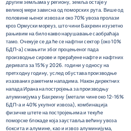
другим земљама у региону, земља остаје у
великој мери зависна од поморских рута. Више од
половине њеног извоза и око 70% увоза пролази
кроз Ормуски мореуз, што чини Бахреин изузетно
рањивим на било какво нарушавање саобраћаја
тамо. Очекује се да ће се нафтни сектор (око 10%
БДП-а) смањити због процењеног пада
производње сирове и прерађене нафте и нафтних
деривата за 15% у 2026. години у односу на
претходну годину, услед обустава производње
изазваних ракетним нападима. Након директних
напада Ирана на постројења за производњу
алуминијума у Бахреину (метали чине око 12-16%
БДП-а и 40% укупног извоза), комбинација
физичке штете на постројењима и текуће
поморске блокаде која зауставља већину увоза
боксита и алумине, као и извоз алуминијума,