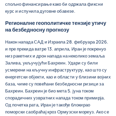
спољно финансирање како би одржала фиксни
курс и испунила дуговне обавезе.
Регионалне геополитичке тензије утичу
на безбедносну прогнозу
Након напада САД и Израела 28. фебруара 2026.
и пре прекида ватре 13. априла, Иран је покренуо
низ ракетних и дрон напада на неколико земаља
Залива, укључујући Бахреин. Удари су били
усмерени на кључну инфраструктуру, као што су
енергетски објекти, као и области у близини војних
база, чиме су повећани безбедносни ризици за
Бахреин. Бахреин је био мета 5. јуна током
спорадичних узвратних напада током примирја.
Од почетка рата, Иран је такође блокирао
поморски саобраћај кроз Ормузски мореуз. Ако се