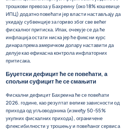
трошкови превоза у Бахреину (око 18% кошевице
ИПЦ) додатно повећати јер власти настављају да
укидају субвенције за гориво због све већег
фискалног притиска. Ипак, очекује се да ће
инфлација остати ниска јер ће фиксни курс
динара према америчком долару наставити да
делује као ефикасна контрола инфлаторних
притисака.
Буџетски дефицит ће се повећати, а
спољни суфицит ће се смањити
Фискални дефицит Бахреина ће се повећати
2026. године, као резултат велике зависности од
прихода од угљоводоника (између 50-55%
укупних фискалних прихода), ограничене
флексибилности у трошењу и повећаног сервиса