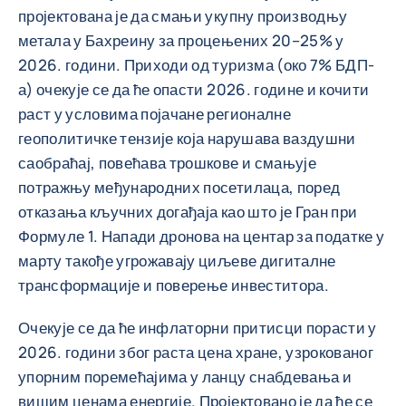
пројектована је да смањи укупну производњу
метала у Бахреину за процењених 20–25% у
2026. години. Приходи од туризма (око 7% БДП-
а) очекује се да ће опасти 2026. године и кочити
раст у условима појачане регионалне
геополитичке тензије која нарушава ваздушни
саобраћај, повећава трошкове и смањује
потражњу међународних посетилаца, поред
отказања кључних догађаја као што је Гран при
Формуле 1. Напади дронова на центар за податке у
марту такође угрожавају циљеве дигиталне
трансформације и поверење инвеститора.
Очекује се да ће инфлаторни притисци порасти у
2026. години због раста цена хране, узрокованог
упорним поремећајима у ланцу снабдевања и
вишим ценама енергије. Пројектовано је да ће се