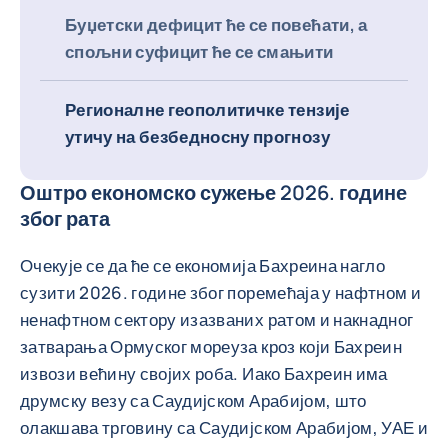
Буџетски дефицит ће се повећати, а
спољни суфицит ће се смањити
Регионалне геополитичке тензије
утичу на безбедносну прогнозу
Оштро економско сужење 2026. године
због рата
Очекује се да ће се економија Бахреина нагло
сузити 2026. године због поремећаја у нафтном и
ненафтном сектору изазваних ратом и накнадног
затварања Ормуског мореуза кроз који Бахреин
извози већину својих роба. Иако Бахреин има
друмску везу са Саудијском Арабијом, што
олакшава трговину са Саудијском Арабијом, УАЕ и