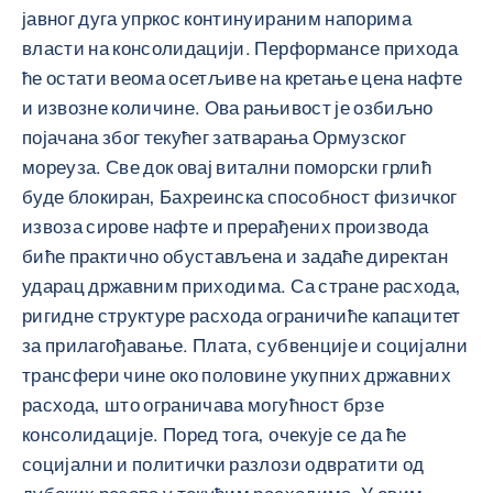
јавног дуга упркос континуираним напорима
власти на консолидацији. Перформансе прихода
ће остати веома осетљиве на кретање цена нафте
и извозне количине. Ова рањивост је озбиљно
појачана због текућег затварања Ормузског
мореуза. Све док овај витални поморски грлић
буде блокиран, Бахреинска способност физичког
извоза сирове нафте и прерађених производа
биће практично обустављена и задаће директан
ударац државним приходима. Са стране расхода,
ригидне структуре расхода ограничиће капацитет
за прилагођавање. Плата, субвенције и социјални
трансфери чине око половине укупних државних
расхода, што ограничава могућност брзе
консолидације. Поред тога, очекује се да ће
социјални и политички разлози одвратити од