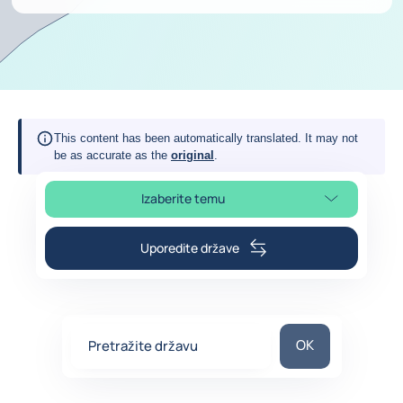
This content has been automatically translated. It may not
be as accurate as the
original
.
Izaberite temu
Izaberite poglavlje stranice
Uporedite države
Pretražite držav
OK
Pretražite državu
0
suggestions