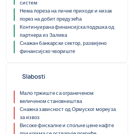
систем
Нема пореза на личне приходе и низак
порез на добит предузећа
Континуирана финансијска подршка од
партнера из Залива
Снажан банкарски сектор, развијено
финансијско чвориште
Slabosti
Мало тржиште са ограниченом
величином становништва
Снажна зависност од Ормуског мореуза
за извоз
Високе фискалне и спољне цене нафте
при којима се остварује покриће