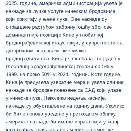
2025. године, америчка администрација увела је
накнаде за лучке услуге кинеским бродовима
који пристају у њене луке. Ове накнаде су
оправдане растућом забринутошћу због све
доминантније позиције Кине у глобалној
бродограђевинској индустрији, у супротности са
дугорочним опадањем америчких
бродоградилишта. Кина је повећала свој удео у
глобалној бродограђевинској тонажи са 5% у
1999. на преко 50% у 2024. години. Исте године,
Кина је предузела узвратне мере и увела сличне
накнаде за бродове повезане са САД који улазе
у кинеске луке. Неколико недеља касније,
накнаде су обустављене на годину дана. Уколико
би биле поново уведене у претходном облику,
америчке накнаде би имале израженији утицај
јер погађају значајан део америчке поморске