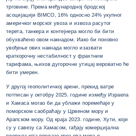
трговине. Према међународној бродској
асоцијацији BIMCO, 16% односно 24% укупног
америчког морског увоза и извоза расутог
терета, танкера и контејнера могло би бити
обухваћено овом накнадом. Иако би поновно
увођење ових накнада могло изазвати
краткорочну нестабилност у фрахтним
тарифама, њихов дугорочни утицај вероватно ће
бити умерен.
У другој геополитичкој арени, прекид ватре
потписан у октобру 2025. године између Израела
и Хамаса могао би да ублажи поремећаје у
поморском саобраћају у Црвеном мору и
Арапском мору. Од краја 2023. године, Хути, који
су у савезу са Хамасом, гађају комерцијална
пловила која пролазе кроз ова мора и