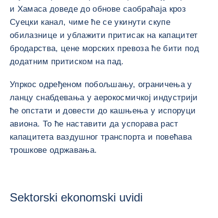
и Хамаса доведе до обнове саобраћаја кроз
Суецки канал, чиме ће се укинути скупе
обилазнице и ублажити притисак на капацитет
бродарства, цене морских превоза ће бити под
додатним притиском на пад.
Упркос одређеном побољшању, ограничења у
ланцу снабдевања у аерокосмичкој индустрији
ће опстати и довести до кашњења у испоруци
авиона. То ће наставити да успорава раст
капацитета ваздушног транспорта и повећава
трошкове одржавања.
Sektorski ekonomski uvidi