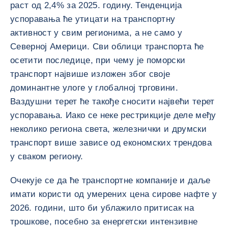
раст од 2,4% за 2025. годину. Тенденција
успоравања ће утицати на транспортну
активност у свим регионима, а не само у
Северној Америци. Сви облици транспорта ће
осетити последице, при чему је поморски
транспорт највише изложен због своје
доминантне улоге у глобалној трговини.
Ваздушни терет ће такође сносити највећи терет
успоравања. Иако се неке рестрикције деле међу
неколико региона света, железнички и друмски
транспорт више зависе од економских трендова
у сваком региону.
Очекује се да ће транспортне компаније и даље
имати користи од умерених цена сирове нафте у
2026. години, што би ублажило притисак на
трошкове, посебно за енергетски интензивне