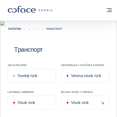
Saznajte više
Povratak na početnu stranicu
Me
COFACE FOR TRADE - POČETNA STRAN
SERBIA
POČETAK
ТРАНСПОРТ
Транспорт
AZIJA-PACIFIK
CENTRALNA I ISTOČNA EVROPA
Srednji rizik
Veoma visok rizik
LATINSKA AMERIKA
BLISKI ISTOK I TURSKA
Nedavno
Visok rizik
Visok rizik