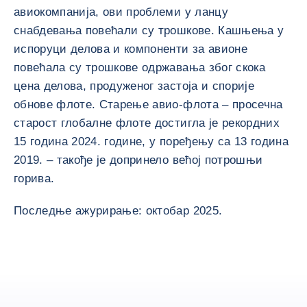
авиокомпанија, ови проблеми у ланцу
снабдевања повећали су трошкове. Кашњења у
испоруци делова и компоненти за авионе
повећала су трошкове одржавања због скока
цена делова, продуженог застоја и спорије
обнове флоте. Старење авио-флота – просечна
старост глобалне флоте достигла је рекордних
15 година 2024. године, у поређењу са 13 година
2019. – такође је допринело већој потрошњи
горива.
Последње ажурирање: октобар 2025.