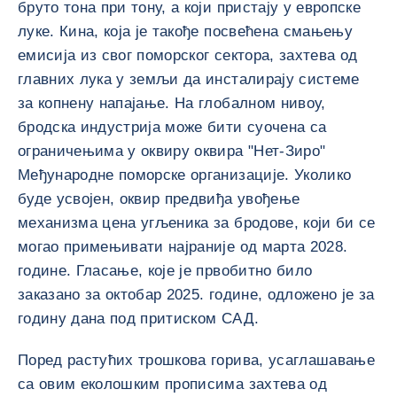
бруто тона при тону, а који пристају у европске
луке. Кина, која је такође посвећена смањењу
емисија из свог поморског сектора, захтева од
главних лука у земљи да инсталирају системе
за копнену напајање. На глобалном нивоу,
бродска индустрија може бити суочена са
ограничењима у оквиру оквира "Нет-Зиро"
Међународне поморске организације. Уколико
буде усвојен, оквир предвиђа увођење
механизма цена угљеника за бродове, који би се
могао примењивати најраније од марта 2028.
године. Гласање, које је првобитно било
заказано за октобар 2025. године, одложено је за
годину дана под притиском САД.
Поред растућих трошкова горива, усаглашавање
са овим еколошким прописима захтева од