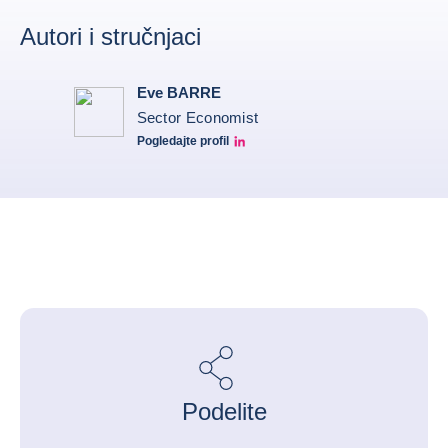
Autori i stručnjaci
Eve BARRE
Sector Economist
Pogledajte profil
Eve barré linkedin
Podelite