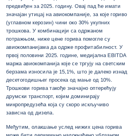
предвиђен за 2025. годину. Овај пад ће имати
значајан утицај на авиокомпаније, за које гориво
(углавном керозин) чини око 30% укупних
трошкова. У комбинацији са одржаном
потражњом, ниже цене горива помогле су
авиокомпанијама да одрже профитабилност. У
првој половини 2025. године, медијална EBITDA
маржа авиокомпанија које се тргују на светским
берзама износила је 15,1%, што је далеко изнад
десетогодишњег просека од мање од 10%.
Трошкови горива такође значајно оптерећују
друмски транспорт, којим доминирају
микропредузећа која су скоро искључиво
зависна од дизела.
Међутим, олакшање услед нижих цена горива
може бити делимично надокнађено убрзаном