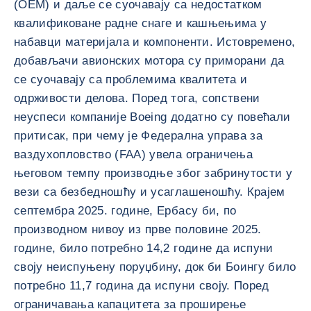
(OEM) и даље се суочавају са недостатком
квалификоване радне снаге и кашњењима у
набавци материјала и компоненти. Истовремено,
добављачи авионских мотора су приморани да
се суочавају са проблемима квалитета и
одрживости делова. Поред тога, сопствени
неуспеси компаније Boeing додатно су повећали
притисак, при чему је Федерална управа за
ваздухопловство (FAA) увела ограничења
његовом темпу производње због забринутости у
вези са безбедношћу и усаглашеношћу. Крајем
септембра 2025. године, Ербасу би, по
производном нивоу из прве половине 2025.
године, било потребно 14,2 године да испуни
своју неиспуњену поруџбину, док би Боингу било
потребно 11,7 година да испуни своју. Поред
ограничавања капацитета за проширење