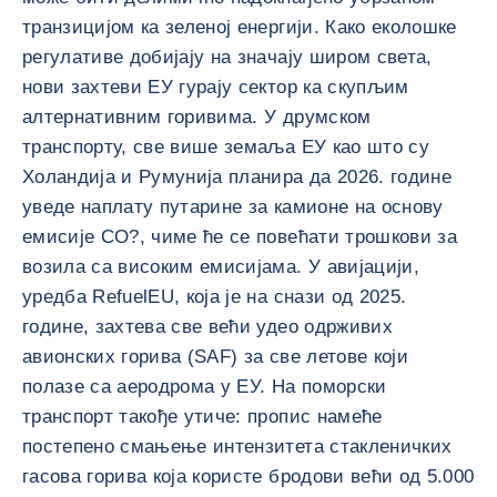
транзицијом ка зеленој енергији. Како еколошке
регулативе добијају на значају широм света,
нови захтеви ЕУ гурају сектор ка скупљим
алтернативним горивима. У друмском
транспорту, све више земаља ЕУ као што су
Холандија и Румунија планира да 2026. године
уведе наплату путарине за камионе на основу
емисије CO?, чиме ће се повећати трошкови за
возила са високим емисијама. У авијацији,
уредба RefuelEU, која је на снази од 2025.
године, захтева све већи удео одрживих
авионских горива (SAF) за све летове који
полазе са аеродрома у ЕУ. На поморски
транспорт такође утиче: пропис намеће
постепено смањење интензитета стакленичких
гасова горива која користе бродови већи од 5.000