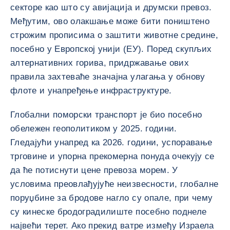
секторе као што су авијација и друмски превоз.
Међутим, ово олакшање може бити поништено
строжим прописима о заштити животне средине,
посебно у Европској унији (ЕУ). Поред скупљих
алтернативних горива, придржавање ових
правила захтеваће значајна улагања у обнову
флоте и унапређење инфраструктуре.
Глобални поморски транспорт је био посебно
обележен геополитиком у 2025. години.
Гледајући унапред ка 2026. години, успоравање
трговине и упорна прекомерна понуда очекују се
да ће потиснути цене превоза морем. У
условима преовлађујуће неизвесности, глобалне
поруџбине за бродове нагло су опале, при чему
су кинеске бродоградилиште посебно поднеле
највећи терет. Ако прекид ватре између Израела