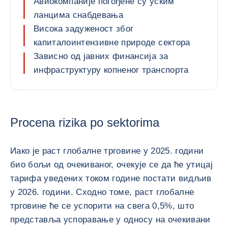
Авиокомпаније погођене су уским
ланцима снабдевања
Висока задуженост због
капиталоинтензивне природе сектора
Зависно од јавних финансија за
инфраструктуру копненог транспорта
Procena rizika po sektorima
Иако је раст глобалне трговине у 2025. години
био бољи од очекиваног, очекује се да ће утицај
тарифа уведених током године постати видљив
у 2026. години. Сходно томе, раст глобалне
трговине ће се успорити на свега 0,5%, што
представља успоравање у односу на очекивани