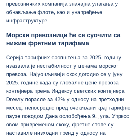
превозничких компанија значајна улагања у
обнављање флоте, као и унапређење
инфраструктуре.
Морски превозници ће се суочити са
нижим фретним тарифама
Серија тарифних саопштења за 2025. годину
изазвала је нестабилност у ценама морског
превоза. Најуочљивији скок догодио се у јуну
2025. године када су глобалне цене превоза
контејнера према Индексу светских контејнера
Drewry порасле за 42% у односу на претходни
месец, непосредно пред очекивани крај тарифне
паузе поводом Дана ослобођења 9. јула. Упркос
овом привременом скоку, фретне стопе су
наставиле низходни тренд у односу на