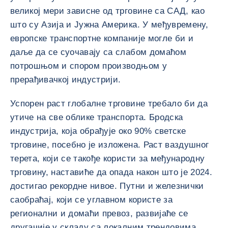
великој мери зависне од трговине са САД, као
што су Азија и Јужна Америка. У међувремену,
европске транспортне компаније могле би и
даље да се суочавају са слабом домаћом
потрошњом и спором производњом у
прерађивачкој индустрији.
Успорен раст глобалне трговине требало би да
утиче на све облике транспорта. Бродска
индустрија, која обрађује око 90% светске
трговине, посебно је изложена. Раст ваздушног
терета, који се такође користи за међународну
трговину, наставиће да опада након што је 2024.
достигао рекордне нивое. Путни и железнички
саобраћај, који се углавном користе за
регионални и домаћи превоз, развијаће се
другачије у складу са локалним трендовима.