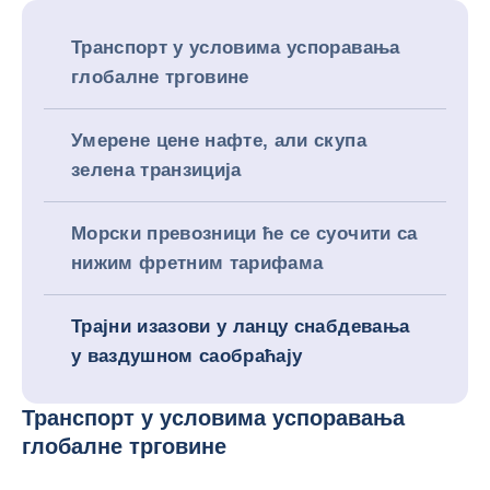
Транспорт у условима успоравања
глобалне трговине
Умерене цене нафте, али скупа
зелена транзиција
Морски превозници ће се суочити са
нижим фретним тарифама
Трајни изазови у ланцу снабдевања
у ваздушном саобраћају
Транспорт у условима успоравања
глобалне трговине