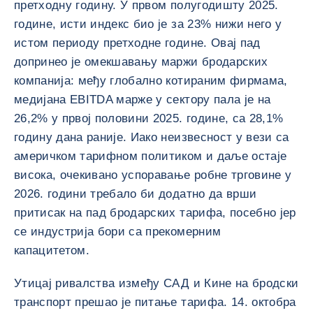
претходну годину. У првом полугодишту 2025.
године, исти индекс био је за 23% нижи него у
истом периоду претходне године. Овај пад
допринео је омекшавању маржи бродарских
компанија: међу глобално котираним фирмама,
медијана EBITDA марже у сектору пала је на
26,2% у првој половини 2025. године, са 28,1%
годину дана раније. Иако неизвесност у вези са
америчком тарифном политиком и даље остаје
висока, очекивано успоравање робне трговине у
2026. години требало би додатно да врши
притисак на пад бродарских тарифа, посебно јер
се индустрија бори са прекомерним
капацитетом.
Утицај ривалства између САД и Кине на бродски
транспорт прешао је питање тарифа. 14. октобра