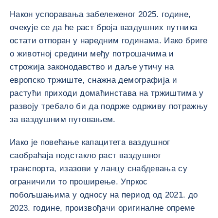
Након успоравања забележеног 2025. године,
очекује се да ће раст броја ваздушних путника
остати отпоран у наредним годинама. Иако бриге
о животној средини међу потрошачима и
строжија законодавство и даље утичу на
европско тржиште, снажна демографија и
растући приходи домаћинстава на тржиштима у
развоју требало би да подрже одрживу потражњу
за ваздушним путовањем.
Иако је повећање капацитета ваздушног
саобраћаја подстакло раст ваздушног
транспорта, изазови у ланцу снабдевања су
ограничили то проширење. Упркос
побољшањима у односу на период од 2021. до
2023. године, произвођачи оригиналне опреме