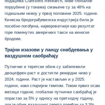
подацима Clarksons Research, нове глобалне
поруџбине (у тонама) смањене су за 48% на
годишњем нивоу у првој половини 2025. године.
Кинеска бродограђевинска индустрија била је
посебно погођена, највероватније као резултат
горе поменутих америчких такси на кинеске
бродове.
Трајни изазови у ланцу снабдевања у
ваздушном саобраћају
Путнички и теретски обим су забележили
двоцифрен раст и достигли рекордни ниво у
2024. години. Раст је настављен и у 2025.
години, иако споријим темпом. Током првих осам
месеци године, глобални путнички саобраћај је
порастао за 5% у односу на претходну годину,
док је обим ваздушног терета повећан за 3,3%.