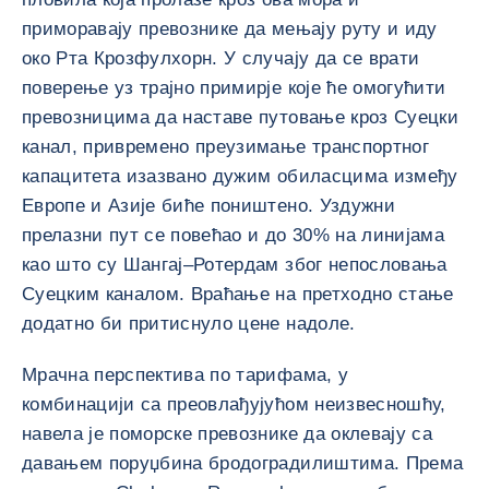
приморавају превознике да мењају руту и иду
око Рта Крозфулхорн. У случају да се врати
поверење уз трајно примирје које ће омогућити
превозницима да наставе путовање кроз Суецки
канал, привремено преузимање транспортног
капацитета изазвано дужим обиласцима између
Европе и Азије биће поништено. Уздужни
прелазни пут се повећао и до 30% на линијама
као што су Шангај–Ротердам због непословања
Суецким каналом. Враћање на претходно стање
додатно би притиснуло цене надоле.
Мрачна перспектива по тарифама, у
комбинацији са преовлађујућом неизвесношћу,
навела је поморске превознике да оклевају са
давањем поруџбина бродоградилиштима. Према