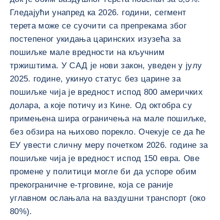
Гледајући унапред ка 2026. години, сегмент
терета може се суочити са препрекама због
постепеног укидања царинских изузећа за
пошиљке мале вредности на кључним
тржиштима. У САД је нови закон, уведен у јулу
2025. године, укинуо статус без царине за
пошиљке чија је вредност испод 800 америчких
долара, а које потичу из Кине. Од октобра су
примењена шира ограничења на мале пошиљке,
без обзира на њихово порекло. Очекује се да ће
ЕУ увести сличну меру почетком 2026. године за
пошиљке чија је вредност испод 150 евра. Ове
промене у политици могле би да успоре обим
прекограничне е-трговине, која се раније
углавном ослањала на ваздушни транспорт (око
80%).