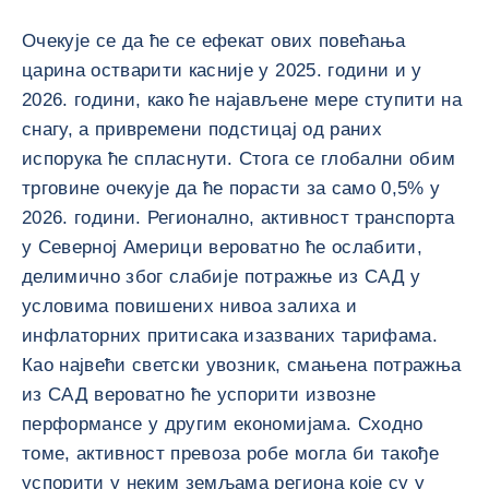
Очекује се да ће се ефекат ових повећања
царина остварити касније у 2025. години и у
2026. години, како ће најављене мере ступити на
снагу, а привремени подстицај од раних
испорука ће спласнути. Стога се глобални обим
трговине очекује да ће порасти за само 0,5% у
2026. години. Регионално, активност транспорта
у Северној Америци вероватно ће ослабити,
делимично због слабије потражње из САД у
условима повишених нивоа залиха и
инфлаторних притисака изазваних тарифама.
Као највећи светски увозник, смањена потражња
из САД вероватно ће успорити извозне
перформансе у другим економијама. Сходно
томе, активност превоза робе могла би такође
успорити у неким земљама региона које су у