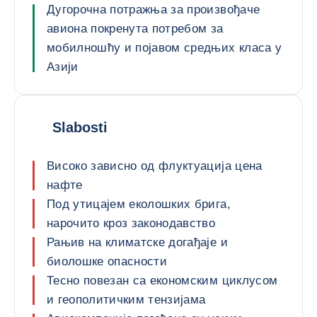
Дугорочна потражња за произвођаче
авиона покренута потребом за
мобилношћу и појавом средњих класа у
Азији
Slabosti
Високо зависно од флуктуација цена
нафте
Под утицајем еколошких брига,
нарочито кроз законодавство
Рањив на климатске догађаје и
биолошке опасности
Тесно повезан са економским циклусом
и геополитичким тензијама