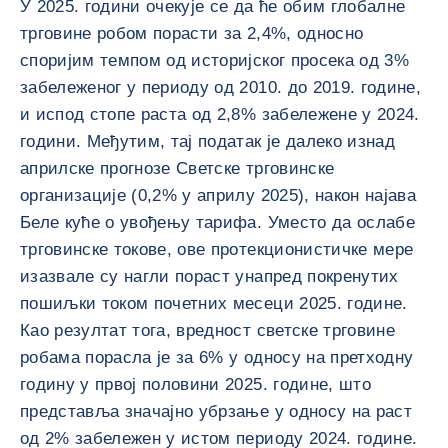
У 2025. години очекује се да ће обим глобалне
трговине робом порасти за 2,4%, односно
споријим темпом од историјског просека од 3%
забележеног у периоду од 2010. до 2019. године,
и испод стопе раста од 2,8% забележене у 2024.
години. Међутим, тај податак је далеко изнад
априлске прогнозе Светске трговинске
организације (0,2% у априлу 2025), након најава
Беле куће о увођењу тарифа. Уместо да ослабе
трговинске токове, ове протекционистичке мере
изазвале су нагли пораст унапред покренутих
пошиљки током почетних месеци 2025. године.
Као резултат тога, вредност светске трговине
робама порасла је за 6% у односу на претходну
годину у првој половини 2025. године, што
представља значајно убрзање у односу на раст
од 2% забележен у истом периоду 2024. године.