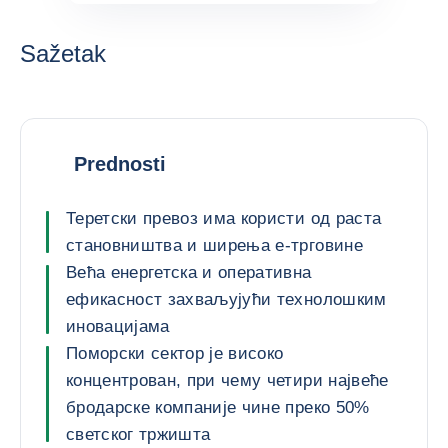
Sažetak
Prednosti
Теретски превоз има користи од раста
становништва и ширења е-трговине
Већа енергетска и оперативна
ефикасност захваљујући технолошким
иновацијама
Поморски сектор је високо
концентрован, при чему четири највеће
бродарске компаније чине преко 50%
светског тржишта