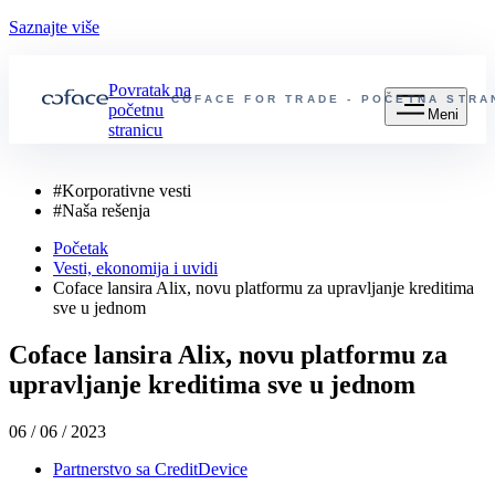
Saznajte više
Povratak na
COFACE FOR TRADE - POČETNA STRA
početnu
Meni
stranicu
#
Korporativne vesti
#
Naša rešenja
Početak
Vesti, ekonomija i uvidi
Coface lansira Alix, novu platformu za upravljanje kreditima
sve u jednom
Coface lansira Alix, novu platformu za
upravljanje kreditima sve u jednom
06 / 06 / 2023
Partnerstvo sa CreditDevice