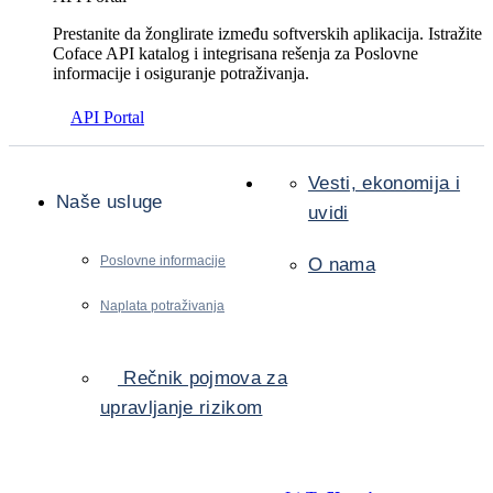
Prestanite da žonglirate između softverskih aplikacija. Istražite
Coface API katalog i integrisana rešenja za Poslovne
informacije i osiguranje potraživanja.
API Portal
Vesti, ekonomija i
Naše usluge
uvidi
Poslovne informacije
O nama
Naplata potraživanja
Rečnik pojmova za
upravljanje rizikom