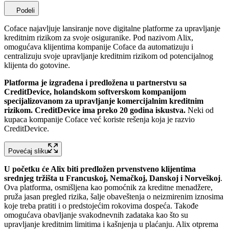
Podeli
Coface najavljuje lansiranje nove digitalne platforme za upravljanje
kreditnim rizikom za svoje osiguranike. Pod nazivom Alix,
omogućava klijentima kompanije Coface da automatizuju i
centralizuju svoje upravljanje kreditnim rizikom od potencijalnog
klijenta do gotovine.
Platforma je izgrađena i predložena u partnerstvu sa
CreditDevice, holandskom softverskom kompanijom
specijalizovanom za upravljanje komercijalnim kreditnim
rizikom. CreditDevice ima preko 20 godina iskustva.
Neki od
kupaca kompanije Coface već koriste rešenja koja je razvio
CreditDevice.
Povećaj sliku
U početku će Alix biti predložen prvenstveno klijentima
srednjeg tržišta u Francuskoj, Nemačkoj, Danskoj i Norveškoj
.
Ova platforma, osmišljena kao pomoćnik za kreditne menadžere,
pruža jasan pregled rizika, šalje obaveštenja o neizmirenim iznosima
koje treba pratiti i o predstojećim rokovima dospeća. Takođe
omogućava obavljanje svakodnevnih zadataka kao što su
upravljanje kreditnim limitima i kašnjenja u plaćanju. Alix otprema