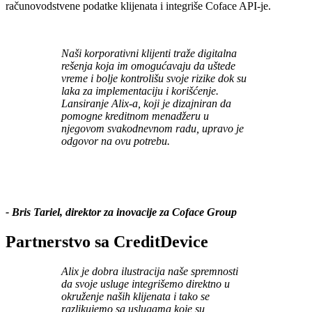
računovodstvene podatke klijenata i integriše Coface API-je.
Naši korporativni klijenti traže digitalna
rešenja koja im omogućavaju da uštede
vreme i bolje kontrolišu svoje rizike dok su
laka za implementaciju i korišćenje.
Lansiranje Alix-a, koji je dizajniran da
pomogne kreditnom menadžeru u
njegovom svakodnevnom radu, upravo je
odgovor na ovu potrebu.
- Bris Tariel, direktor za inovacije za Coface Group
Partnerstvo sa CreditDevice
Alix je dobra ilustracija naše spremnosti
da svoje usluge integrišemo direktno u
okruženje naših klijenata i tako se
razlikujemo sa uslugama koje su