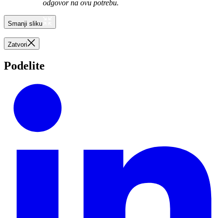
odgovor na ovu potrebu.
Smanji sliku
Zatvori
Podelite