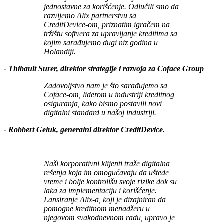
jednostavne za korišćenje. Odlučili smo da
razvijemo Alix partnerstvu sa
CreditDevice-om, priznatim igračem na
tržištu softvera za upravljanje kreditima sa
kojim sarađujemo dugi niz godina u
Holandiji.
- Thibault Surer, direktor strategije i razvoja za Coface Group
Zadovoljstvo nam je što sarađujemo sa
Coface-om, liderom u industriji kreditnog
osiguranja, kako bismo postavili novi
digitalni standard u našoj industriji.
- Robbert Geluk, generalni direktor CreditDevice.
Naši korporativni klijenti traže digitalna
rešenja koja im omogućavaju da uštede
vreme i bolje kontrolišu svoje rizike dok su
laka za implementaciju i korišćenje.
Lansiranje Alix-a, koji je dizajniran da
pomogne kreditnom menadžeru u
njegovom svakodnevnom radu, upravo je