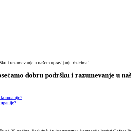
ku i razumevanje u našem upravljanju rizicima"
osećamo dobru podršku i razumevanje u na
e kompanije?
ompanije?