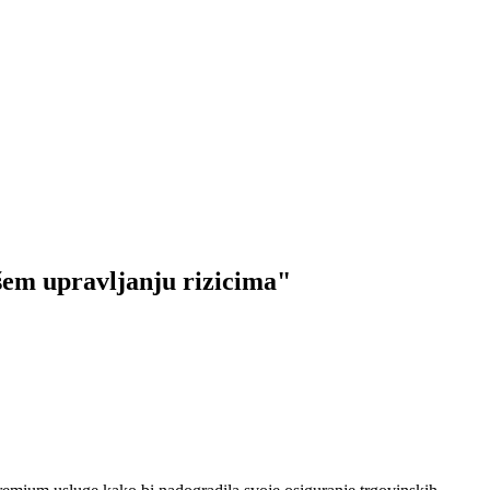
šem upravljanju rizicima"