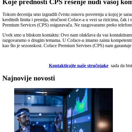
Koje prednosti CPS rešenje nudi vašoj ko
Tokom decenija smo izgradili čvrstu osnovu poverenja u kojoj je sarad
kreditnih limita i premija, stručnost Coface-a u vezi sa rizicima, čak 
Premium Services (CPS) osiguravača. Ne razgovaramo preko telefonske
Uvek smo u bliskom kontaktu: Ovo nam olakšava da vas kontaktiramo u 
razgovaramo o drugim temama. U Coface-u imamo zaista kompetentne ko
kao što je sezonskost. Coface Premium Servises (CPS) nam garantuje 
Kontaktirajte naše stručnjake
sada da bis
Najnovije novosti