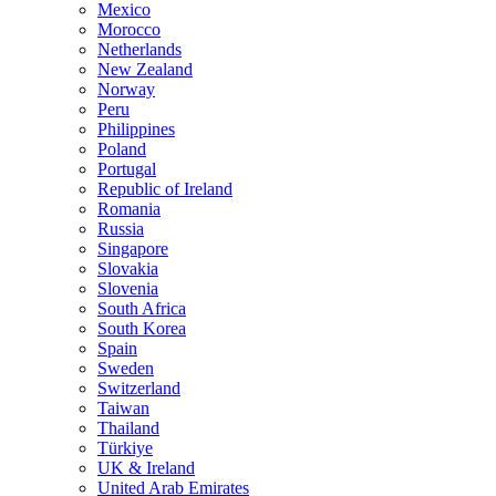
Mexico
Morocco
Netherlands
New Zealand
Norway
Peru
Philippines
Poland
Portugal
Republic of Ireland
Romania
Russia
Singapore
Slovakia
Slovenia
South Africa
South Korea
Spain
Sweden
Switzerland
Taiwan
Thailand
Türkiye
UK & Ireland
United Arab Emirates