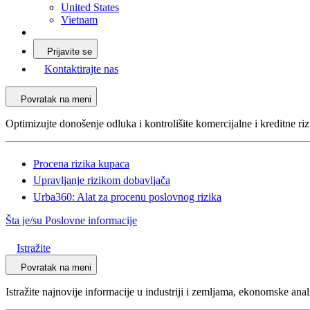
United States
Vietnam
Prijavite se
Kontaktirajte nas
Povratak na meni
Optimizujte donošenje odluka i kontrolišite komercijalne i kreditne riz
Procena rizika kupaca
Upravljanje rizikom dobavljača
Urba360: Alat za procenu poslovnog rizika
Šta je/su Poslovne informacije
Istražite
Povratak na meni
Istražite najnovije informacije u industriji i zemljama, ekonomske ana