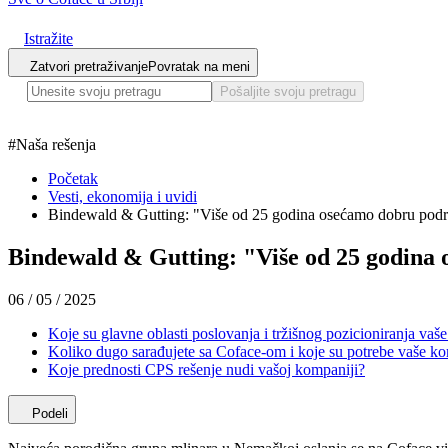
Istražite
Zatvori pretraživanje
Povratak na meni
Pošaljite svoju pretragu
#
Naša rešenja
Početak
Vesti, ekonomija i uvidi
Bindewald & Gutting: "Više od 25 godina osećamo dobru podrš
Bindewald & Gutting: "Više od 25 godina 
06 / 05 / 2025
Koje su glavne oblasti poslovanja i tržišnog pozicioniranja vaš
Koliko dugo sarađujete sa Coface-om i koje su potrebe vaše k
Koje prednosti CPS rešenje nudi vašoj kompaniji?
Podeli