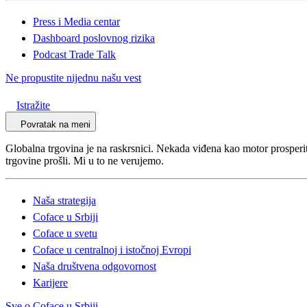
Press i Media centar
Dashboard poslovnog rizika
Podcast Trade Talk
Ne propustite nijednu našu vest
Istražite
Povratak na meni
Globalna trgovina je na raskrsnici. Nekada viđena kao motor prosperit
trgovine prošli. Mi u to ne verujemo.
Naša strategija
Coface u Srbiji
Coface u svetu
Coface u centralnoj i istočnoj Evropi
Naša društvena odgovornost
Karijere
Sve o Coface u Srbiji