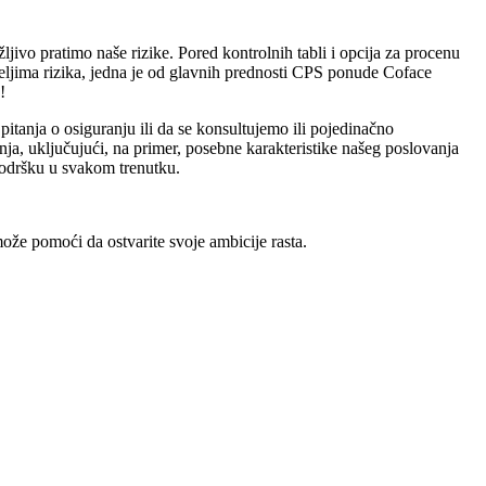
ivo pratimo naše rizike. Pored kontrolnih tabli i opcija za procenu
niteljima rizika, jedna je od glavnih prednosti CPS ponude Coface
!
tanja o osiguranju ili da se konsultujemo ili pojedinačno
 uključujući, na primer, posebne karakteristike našeg poslovanja
podršku u svakom trenutku.
ože pomoći da ostvarite svoje ambicije rasta.