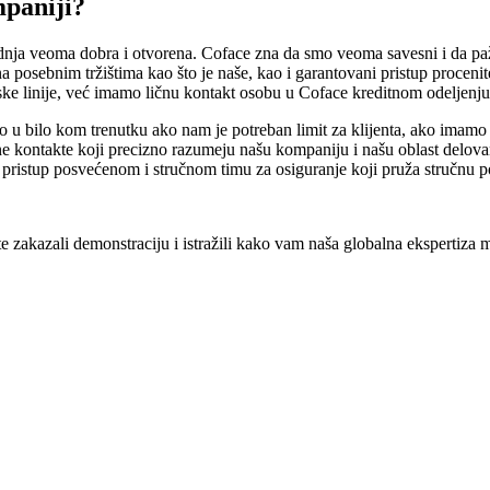
mpaniji?
nja veoma dobra i otvorena. Coface zna da smo veoma savesni i da pažlj
i na posebnim tržištima kao što je naše, kao i garantovani pristup proce
 linije, već imamo ličnu kontakt osobu u Coface kreditnom odeljenju
bilo kom trenutku ako nam je potreban limit za klijenta, ako imamo pi
ntakte koji precizno razumeju našu kompaniju i našu oblast delovanja,
pristup posvećenom i stručnom timu za osiguranje koji pruža stručnu 
te zakazali demonstraciju i istražili kako vam naša globalna ekspertiza m