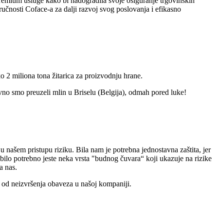
Premium usluge kako bi nadogradila svoje osiguranje trgovinskih
čnosti Coface-a za dalji razvoj svog poslovanja i efikasno
2 miliona tona žitarica za proizvodnju hrane.
o smo preuzeli mlin u Briselu (Belgija), odmah pored luke!
 našem pristupu riziku. Bila nam je potrebna jednostavna zaštita, jer
bilo potrebno jeste neka vrsta "budnog čuvara“ koji ukazuje na rizike
a nas.
ke od neizvršenja obaveza u našoj kompaniji.