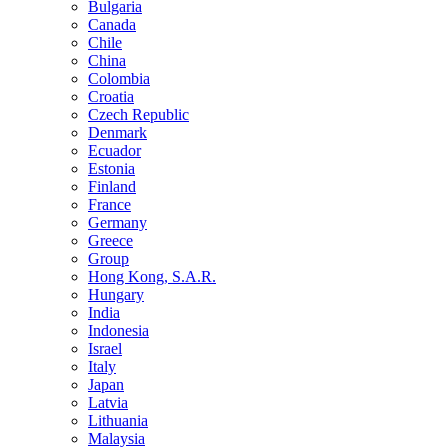
Bulgaria
Canada
Chile
China
Colombia
Croatia
Czech Republic
Denmark
Ecuador
Estonia
Finland
France
Germany
Greece
Group
Hong Kong, S.A.R.
Hungary
India
Indonesia
Israel
Italy
Japan
Latvia
Lithuania
Malaysia