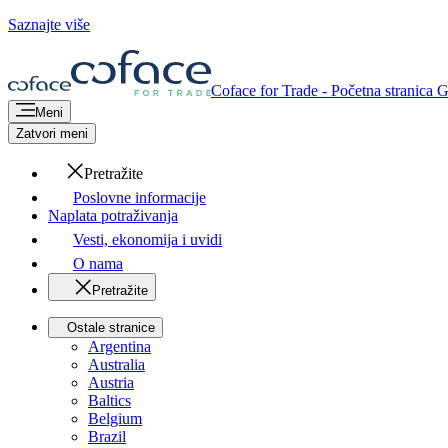
Saznajte više
Coface for Trade - Početna stranica 
Meni
Zatvori meni
Pretražite
Poslovne informacije
Naplata potraživanja
Vesti, ekonomija i uvidi
O nama
Pretražite
Ostale stranice
Argentina
Australia
Austria
Baltics
Belgium
Brazil