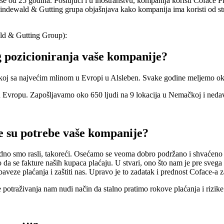
e od 25 godina. Poslujući i u inostranstvu, kompanija koristi Coface 
ndewald & Gutting grupa objašnjava kako kompanija ima koristi od stru
ld & Gutting Group):
og pozicioniranja vaše kompanije?
j sa najvećim mlinom u Evropi u Alsleben. Svake godine meljemo oko 
Evropu. Zapošljavamo oko 650 ljudi na 9 lokacija u Nemačkoj i nedavn
e su potrebe vaše kompanije?
o smo rasli, takoreći. Osećamo se veoma dobro podržano i shvaćeno u
a se fakture naših kupaca plaćaju. U stvari, ono što nam je pre svega 
baveze plaćanja i zaštiti nas. Upravo je to zadatak i prednost Coface-a z
e potraživanja nam nudi način da stalno pratimo rokove plaćanja i rizi