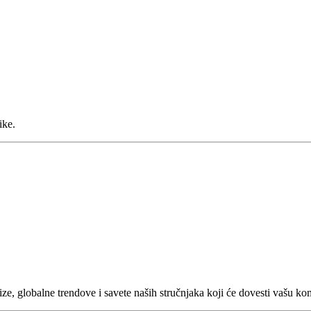
ike.
lize, globalne trendove i savete naših stručnjaka koji će dovesti vašu k