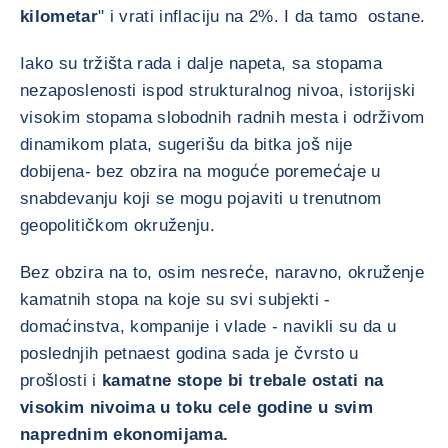
kilometar
" i vrati inflaciju na 2%. I da tamo ostane.
Iako su tržišta rada i dalje napeta, sa stopama
nezaposlenosti ispod strukturalnog nivoa, istorijski
visokim stopama slobodnih radnih mesta i održivom
dinamikom plata, sugerišu da bitka još nije
dobijena- bez obzira na moguće poremećaje u
snabdevanju koji se mogu pojaviti u trenutnom
geopolitičkom okruženju.
Bez obzira na to, osim nesreće, naravno, okruženje
kamatnih stopa na koje su svi subjekti -
domaćinstva, kompanije i vlade - navikli su da u
poslednjih petnaest godina sada je čvrsto u
prošlosti i
kamatne stope bi trebale ostati na
visokim nivoima u toku cele godine u svim
naprednim ekonomijama.