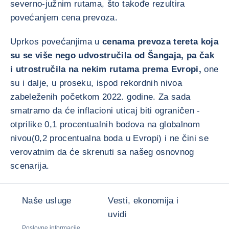
severno-južnim rutama, što takođe rezultira
povećanjem cena prevoza.
Uprkos povećanjima u
cenama prevoza tereta koja
su se više nego udvostručila od Šangaja, pa čak
i utrostručila na nekim rutama prema Evropi,
one
su i dalje, u proseku, ispod rekordnih nivoa
zabeleženih početkom 2022. godine. Za sada
smatramo da će inflacioni uticaj biti ograničen -
otprilike 0,1 procentualnih bodova na globalnom
nivou(0,2 procentualna boda u Evropi) i ne čini se
verovatnim da će skrenuti sa našeg osnovnog
scenarija.
Naše usluge
Vesti, ekonomija i
uvidi
Poslovne informacije