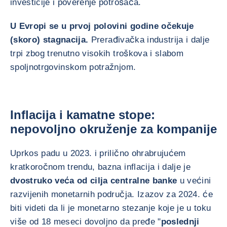
investicije i poverenje potrošača.
U Evropi se u prvoj polovini godine očekuje
(skoro) stagnacija.
Prerađivačka industrija i dalje
trpi zbog trenutno visokih troškova i slabom
spoljnotrgovinskom potražnjom.
Inflacija i kamatne stope:
nepovoljno okruženje za kompanije
Uprkos padu u 2023. i prilično ohrabrujućem
kratkoročnom trendu, bazna inflacija i dalje je
dvostruko veća od cilja centralne banke
u većini
razvijenih monetarnih područja. Izazov za 2024. će
biti videti da li je monetarno stezanje koje je u toku
više od 18 meseci dovoljno da pređe "
poslednji