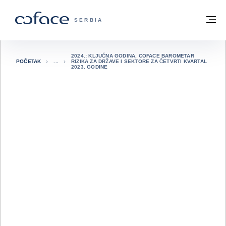
Saznajte više
Povratak na početnu stranicu
Me
COFACE FOR TRADE - POČETNA STRAN
SERBIA
2024.: KLJUČNA GODINA, COFACE BAROMETAR
POČETAK
RIZIKA ZA DRŽAVE I SEKTORE ZA ČETVRTI KVARTAL
2023. GODINE