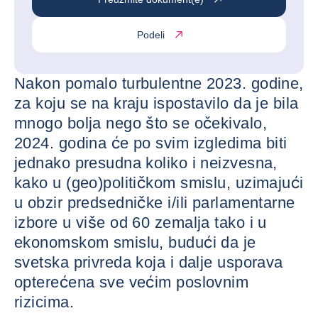
Podeli
Nakon pomalo turbulentne 2023. godine,
za koju se na kraju ispostavilo da je bila
mnogo bolja nego što se očekivalo,
2024. godina će po svim izgledima biti
jednako presudna koliko i neizvesna,
kako u (geo)političkom smislu, uzimajući
u obzir predsedničke i/ili parlamentarne
izbore u više od 60 zemalja tako i u
ekonomskom smislu, budući da je
svetska privreda koja i dalje usporava
opterećena sve većim poslovnim
rizicima.