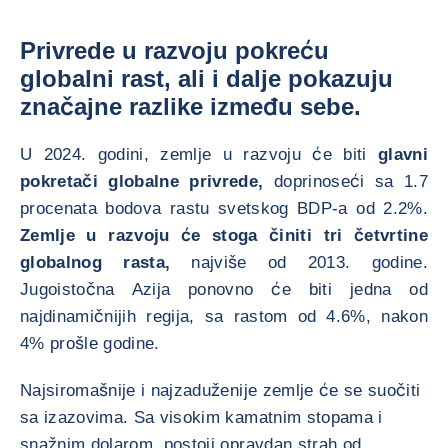
Privrede u razvoju pokreću
globalni rast, ali i dalje pokazuju
značajne razlike između sebe.
U 2024. godini, zemlje u razvoju će biti
glavni
pokretači globalne privrede,
doprinoseći sa 1.7
procenata bodova rastu svetskog BDP-a od 2.2%.
Zemlje u razvoju će stoga činiti tri četvrtine
globalnog rasta,
najviše od 2013. godine.
Jugoistočna Azija ponovno će biti jedna od
najdinamičnijih regija, sa rastom od 4.6%, nakon
4% prošle godine.
Najsiromašnije i najzaduženije zemlje će se suočiti
sa izazovima. Sa visokim kamatnim stopama i
snažnim dolarom, postoji opravdan strah od