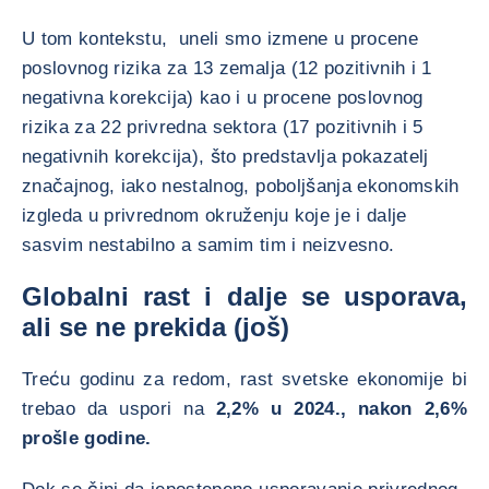
U tom kontekstu, uneli smo izmene u procene
poslovnog rizika za 13 zemalja (12 pozitivnih i 1
negativna korekcija) kao i u procene poslovnog
rizika za 22 privredna sektora (17 pozitivnih i 5
negativnih korekcija), što predstavlja pokazatelj
značajnog, iako nestalnog, poboljšanja ekonomskih
izgleda u privrednom okruženju koje je i dalje
sasvim nestabilno a samim tim i neizvesno.
Globalni rast i dalje se usporava,
ali se ne prekida (još)
Treću godinu za redom, rast svetske ekonomije bi
trebao da uspori na
2,2% u 2024., nakon 2,6%
prošle godine.