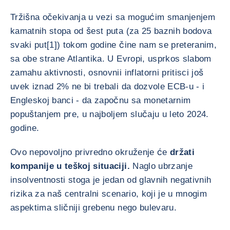
Tržišna očekivanja u vezi sa mogućim smanjenjem
kamatnih stopa od šest puta (za 25 baznih bodova
svaki put[1]) tokom godine čine nam se preteranim,
sa obe strane Atlantika. U Evropi, usprkos slabom
zamahu aktivnosti, osnovnii inflatorni pritisci još
uvek iznad 2% ne bi trebali da dozvole ECB-u - i
Engleskoj banci - da započnu sa monetarnim
popuštanjem pre, u najboljem slučaju u leto 2024.
godine.
Ovo nepovoljno privredno okruženje će
držati
kompanije u teškoj situaciji.
Naglo ubrzanje
insolventnosti stoga je jedan od glavnih negativnih
rizika za naš centralni scenario, koji je u mnogim
aspektima sličniji grebenu nego bulevaru.