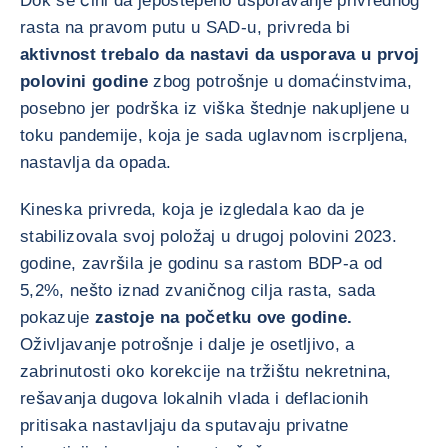
Dok se čini da jepostepeno usporavanje privrednog
rasta na pravom putu u SAD-u, privreda bi
aktivnost trebalo da nastavi da usporava u prvoj
polovini godine
zbog potrošnje u domaćinstvima,
posebno jer podrška iz viška štednje nakupljene u
toku pandemije, koja je sada uglavnom iscrpljena,
nastavlja da opada.
Kineska privreda, koja je izgledala kao da je
stabilizovala svoj položaj u drugoj polovini 2023.
godine, završila je godinu sa rastom BDP-a od
5,2%, nešto iznad zvaničnog cilja rasta, sada
pokazuje
zastoje na početku ove godine.
Oživljavanje potrošnje i dalje je osetljivo, a
zabrinutosti oko korekcije na tržištu nekretnina,
rešavanja dugova lokalnih vlada i deflacionih
pritisaka nastavljaju da sputavaju privatne